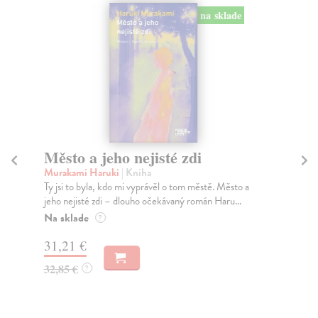
na sklade
Město a jeho nejisté zdi
Tr
Murakami Haruki
| Kniha
Ma
Ty jsi to byla, kdo mi vyprávěl o tom městě. Město a
JE
jeho nejisté zdi – dlouho očekávaný román Haru...
NAŠ
muž
Na sklade
?
Za
31,21 €
22
32,85 €
?
24