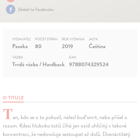
Zdielať na Facebooku
VYDAVATEĽ
POČET STRÁN
ROK VYDANIA
JAZYK
Paseka
80
2019
Čeština
VÄZBA
EAN
Tvrdá väzba / Hardback
9788074329524
O TITULE
T
en, kdo se o to pokusil, nalezl buď smrt, nebo přišel o
rozum. Kdesi hluboko totiž číhá jen oxid uhličitý v takové
koncentraci, že nedovoluje sestoupat až dolů. Dvanáctiletý