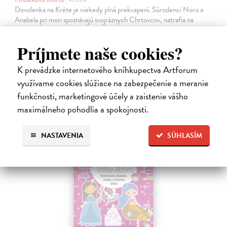
Dovolenka na Kréte je niekedy plná prekvapení. Súrodenci Noro a
Anabela pri mori spoznávajú svojráznych Chrtovcov, natrafia na
usušenú jaštericu, zaujmú ich Uwe a Hans, ktorí sú takmer celé dni
zahrabaní…
Príjmete naše cookies?
Na sklade
?
K prevádzke internetového kníhkupectva Artforum
14,20 €
využívame cookies slúžiace na zabezpečenie a meranie
14,95 €
?
funkčnosti, marketingové účely a zaistenie vášho
maximálneho pohodlia a spokojnosti.
NASTAVENIA
SÚHLASÍM