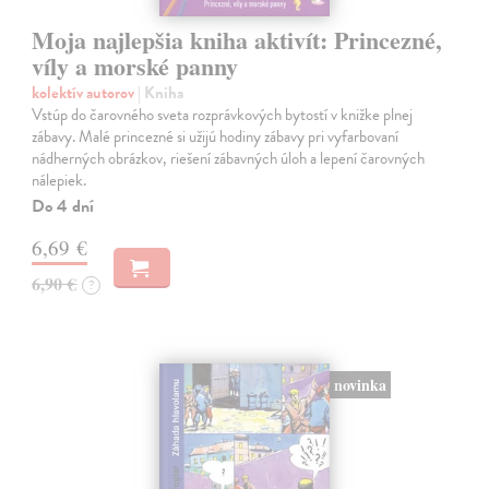
Moja najlepšia kniha aktivít: Princezné,
víly a morské panny
kolektív autorov
| Kniha
Vstúp do čarovného sveta rozprávkových bytostí v knižke plnej
zábavy. Malé princezné si užijú hodiny zábavy pri vyfarbovaní
nádherných obrázkov, riešení zábavných úloh a lepení čarovných
nálepiek.
Do 4 dní
6,69 €
6,90 €
?
novinka