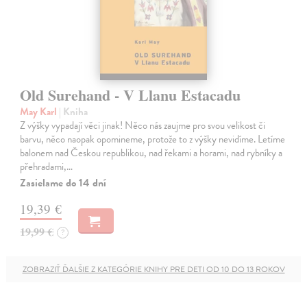
Old Surehand - V Llanu Estacadu
May Karl
| Kniha
Z výšky vypadají věci jinak! Něco nás zaujme pro svou velikost či
barvu, něco naopak opomineme, protože to z výšky nevidíme. Letíme
balonem nad Českou republikou, nad řekami a horami, nad rybníky a
přehradami,…
Zasielame do 14 dní
19,39 €
19,99 €
?
ZOBRAZIŤ ĎALŠIE Z KATEGÓRIE KNIHY PRE DETI OD 10 DO 13 ROKOV