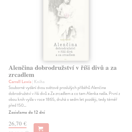
Alenčina dobrodružství v říši divů a za
zrcadlem
Carroll Lewis
| Kniha
Souborné vydání dvou světově proslulých příběhů Alenčina
dobrodružství v říši divů a Za zrcadlem a co tam Alenka našla. První z
obou knih vyšla v roce 1865, druhá o sedm let později, tedy téměř
před 150…
Zasielame do 12 dní
26,70 €