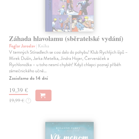
Záhada hlavolamu (sběratelské vydání)
Foglar Jaroslav
| Kniha
V temných Stínadlech se cosi dalo do pohybu! Klub Rychlých šípů –
Mirek Dušín, Jarka Metelka, Jindra Hojer, Červenáček a
Rychlonožka – u toho nesmí chybět! Když chlapci poznají příběh
zámečnického učně…
Zasielame do 14 dní
19,39 €
19,99 €
?