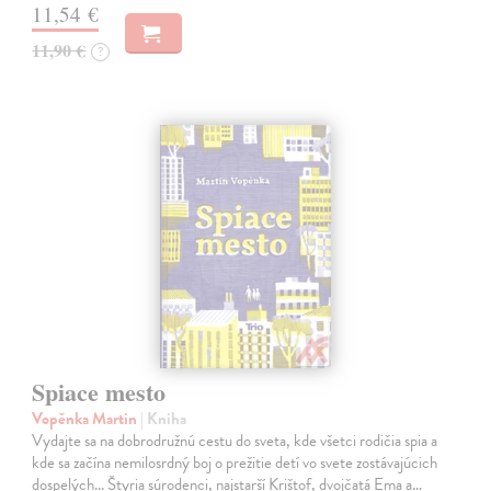
11,54 €
11,90 €
?
Spiace mesto
Vopěnka Martin
| Kniha
Vydajte sa na dobrodružnú cestu do sveta, kde všetci rodičia spia a
kde sa začína nemilosrdný boj o prežitie detí vo svete zostávajúcich
dospelých... Štyria súrodenci, najstarší Krištof, dvojčatá Ema a…