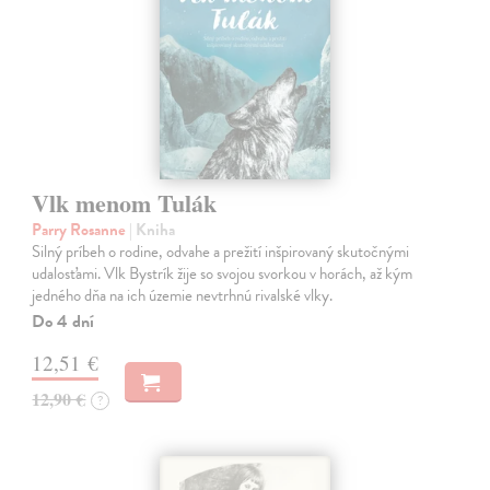
Vlk menom Tulák
Parry Rosanne
| Kniha
Silný príbeh o rodine, odvahe a prežití inšpirovaný skutočnými
udalosťami. Vlk Bystrík žije so svojou svorkou v horách, až kým
jedného dňa na ich územie nevtrhnú rivalské vlky.
Do 4 dní
12,51 €
12,90 €
?