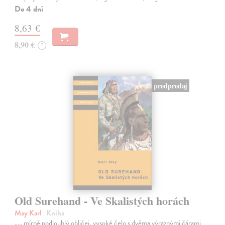
Do 4 dní
8,63 €
8,90 €
?
predpredaj
Old Surehand - Ve Skalistých horách
May Karl
| Kniha
„… mírně podlouhlý obličej, vysoké čelo s dvěma výraznými čárami