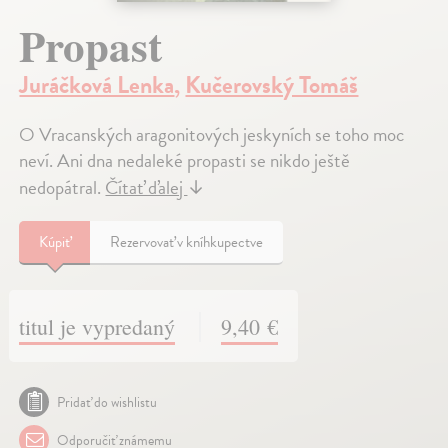
Propast
Juráčková Lenka
,
Kučerovský Tomáš
O Vracanských aragonitových jeskyních se toho moc
neví. Ani dna nedaleké propasti se nikdo ještě
nedopátral.
Čítať ďalej
↓
Kúpiť
Rezervovať v kníhkupectve
titul je vypredaný
9,40 €
Pridať do wishlistu
Odporučiť známemu