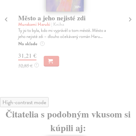
Město a jeho nejisté zdi
Tr
Murakami Haruki
| Kniha
Ma
Ty jsi to byla, kdo mi vyprávěl o tom městě. Město a
JE
jeho nejisté zdi – dlouho očekávaný román Haru...
NAŠ
muž
Na sklade
?
Za
31,21 €
22
32,85 €
?
24
High-contrast mode
Čitatelia s podobným vkusom si
kúpili aj: