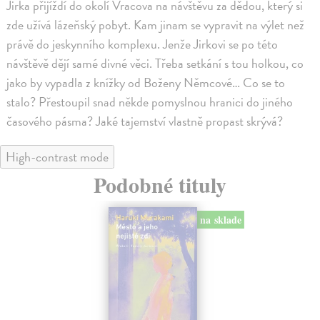
Jirka přijíždí do okolí Vracova na návštěvu za dědou, který si
zde užívá lázeňský pobyt. Kam jinam se vypravit na výlet než
právě do jeskynního komplexu. Jenže Jirkovi se po této
návštěvě dějí samé divné věci. Třeba setkání s tou holkou, co
jako by vypadla z knížky od Boženy Němcové… Co se to
stalo? Přestoupil snad někde pomyslnou hranici do jiného
časového pásma? Jaké tajemství vlastně propast skrývá?
High-contrast mode
Podobné tituly
na sklade