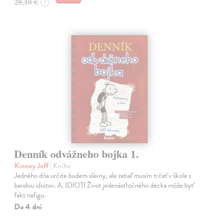
28,10 €
?
Denník odvážneho bojka 1.
Kinney Jeff
| Kniha
Jedného dňa určite budem slávny, ale zatiaľ musím trčať v škole s
bandou idiotov. A. IDIOTI Život jedenásťročného decka môže byť
fakt nafigu.
Do 4 dní