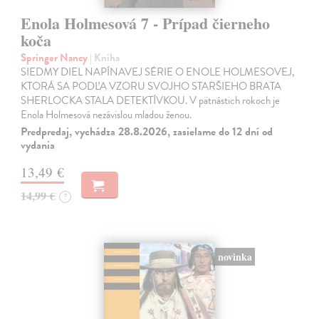
Enola Holmesová 7 - Prípad čierneho
koča
Springer Nancy
| Kniha
SIEDMY DIEL NAPÍNAVEJ SÉRIE O ENOLE HOLMESOVEJ,
KTORÁ SA PODĽA VZORU SVOJHO STARŠIEHO BRATA
SHERLOCKA STALA DETEKTÍVKOU. V pätnástich rokoch je
Enola Holmesová nezávislou mladou ženou.
Predpredaj, vychádza 28.8.2026, zasielame do 12 dní od
vydania
13,49 €
14,99 €
?
novinka