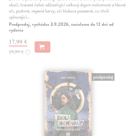
obočí, hranaté čelisti zdůrazňující celkový dojem mohutnosti a hlavně
oči, podivné, nejasné barvy, oči hluboce posazené, co chvíli
uplouvající…
Predpredaj, vychádza 3.9.2026, zasielame do 12 dní od
vydania
17,99 €
19,99 €
?
predpredaj