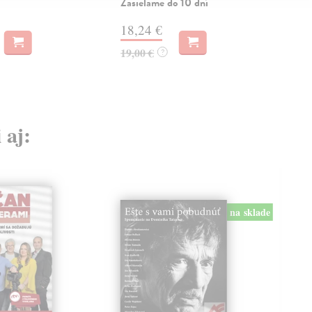
Zasielame do 10 dní
28
18,24 €
30,
19,00 €
?
 aj:
na sklade