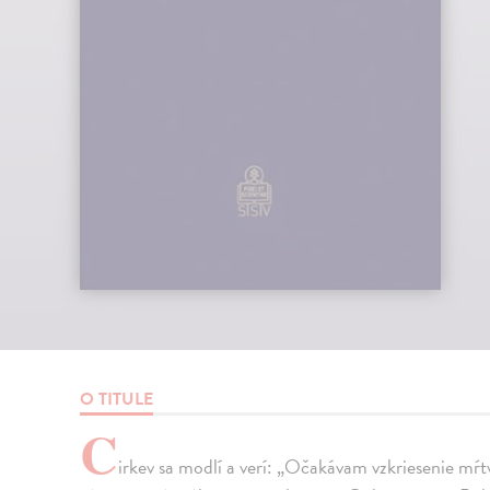
O TITULE
C
irkev sa modlí a verí: „Očakávam vzkriesenie mŕ