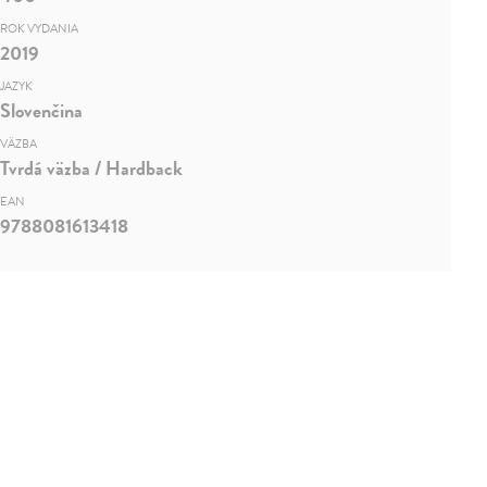
ROK VYDANIA
2019
JAZYK
Slovenčina
VÄZBA
Tvrdá väzba / Hardback
EAN
9788081613418