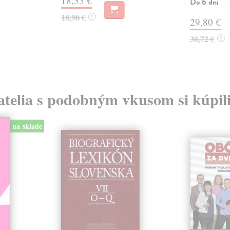
18,33 €
Do 6 dní
18,90 €
?
29,80 €
30,72 €
?
atelia s podobným vkusom si kúpili
na sklade