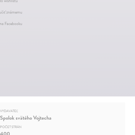
do wishlistu
čiť známemu
 na Facebooku
VYDAVATEĽ
Spolok svätého Vojtecha
POČET STRÁN
400