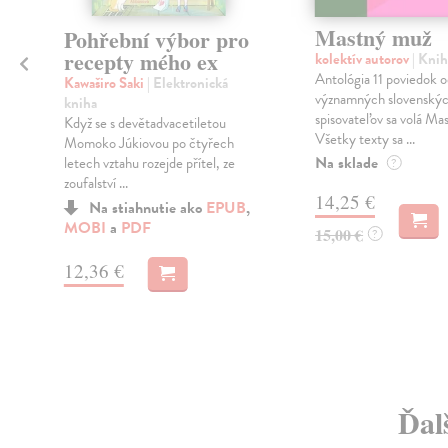
Mastný muž
Pohřební výbor pro
recepty mého ex
kolektív autorov
| Knih
Antológia 11 poviedok o
Kawaširo Saki
| Elektronická
významných slovenský
k
kniha
spisovateľov sa volá Ma
Když se s devětadvacetiletou
Všetky texty sa ...
Momoko Júkiovou po čtyřech
Na sklade
letech vztahu rozejde přítel, ze
?
zoufalství ...
14,25 €
Na stiahnutie ako
EPUB
,
MOBI
a
PDF
15,00 €
?
12,36 €
Ďal