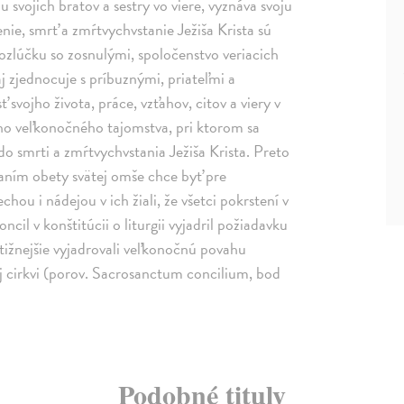
vojich bratov a sestry vo viere, vyznáva svoju
nie, smrť a zmŕtvychvstanie Ježiša Krista sú
ozlúčku so zosnulými, spoločenstvo veriacich
 aj zjednocuje s príbuznými, priateľmi a
ť svojho života, práce, vzťahov, citov a viery v
vho veľkonočného tajomstva, pri ktorom sa
 do smrti a zmŕtvychvstania Ježiša Krista. Preto
aním obety svätej omše chce byť pre
u i nádejou v ich žiali, že všetci pokrstení v
cil v konštitúcii o liturgii vyjadril požiadavku
ižnejšie vyjadrovali veľkonočnú povahu
ej cirkvi (porov. Sacrosanctum concilium, bod
Podobné tituly