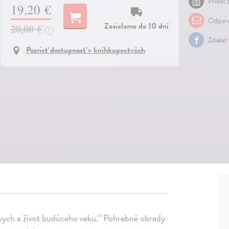
Pridať 
19,20 €
Odporu
Zasielame do 10 dní
20,00 €
?
Zdielať
Pozrieť dostupnosť v kníhkupectvách
tvych a život budúceho veku.“ Pohrebné obrady