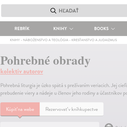
REBRÍK
KNIHY
BOOKS
KNIHY
-
NÁBOŽENSTVO A TEOLÓGIA
-
KRESŤANSTVO A JUDAIZMUS
Pohrebné obrady
kolektív autorov
Pohrebná liturgia je úzko spätá s prežívaním veriacich. Jej cie
prebudenie viery a nádeje u členov jeho rodiny a účastníkov 
Kúpiť
na webe
Rezervovať v kníhkupectve