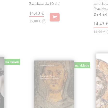
Zasielame do 10 dní
autor Joha
Plynulým
14,40 €
Do 4 dní
15,00 €
?
14,45 
14,90 €
na sklade
na sklade