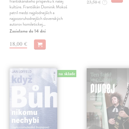
františkánskeho príspevku k našej
23,50 €
?
kultúre. Františkán Dominik Mokoš
patril medzi najplodnejších a
najpozoruhodnejších slovenských
autorov homiletickej…
Zasielame do 14 dní
18,00 €
na sklade