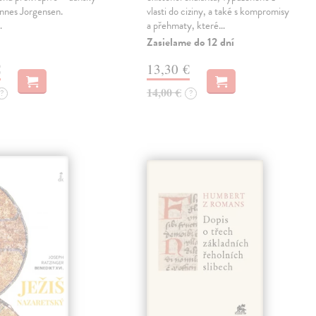
nnes Jorgensen.
vlasti do ciziny, a také s kompromisy
…
a přehmaty, které…
Zasielame do 12 dní
€
13,30 €
14,00 €
?
?