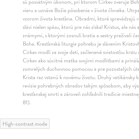
sú posvätným úkonom, pri ktorom Cirkev zveruje Bohu s
vieru a uznáva Božie pôsobenie v živote človeka. Utrpe
vzorom života kresťana. Obradmi, ktoré sprevádzajú r
slávi nielen spásu, ktorú pre nás získal Kristus, ale nás
známymi, s ktorými zosnulí bratia a sestry prežívali čas
Boha. Kresťanská liturgia pohrebu je slávením Kristo
Cirkev modlí za svoje deti, začlenené sviatosťou krstu
Cirkev ako súcitná matka svojimi modlitbami a prináš
zomrelých duchovnou pomocou a pre pozostalých útecho
Krista raz vstanú k novému životu. Druhý vatikánsky kon
revízie pohrebných obradov takým spôsobom, aby výst
kresťanskej smrti a zároveň zohľadnili tradície miestn
81).
High-contrast mode