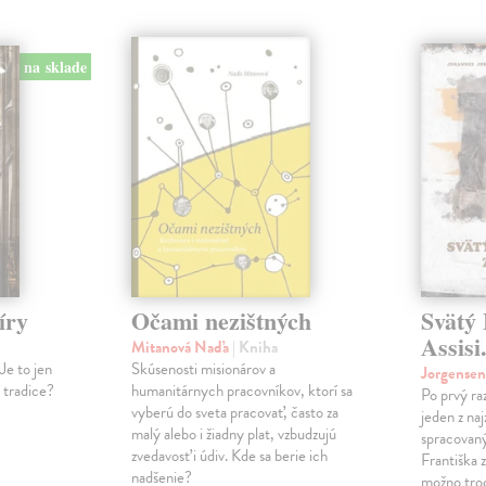
na sklade
íry
Očami nezištných
Svätý 
Assisi
Mitanová Naďa
| Kniha
Je to jen
Skúsenosti misionárov a
Jorgense
í tradice?
humanitárnych pracovníkov, ktorí sa
Po prvý ra
vyberú do sveta pracovať, často za
jeden z na
malý alebo i žiadny plat, vzbudzujú
spracovaný
zvedavosť i údiv. Kde sa berie ich
Františka z
nadšenie?
možno tro