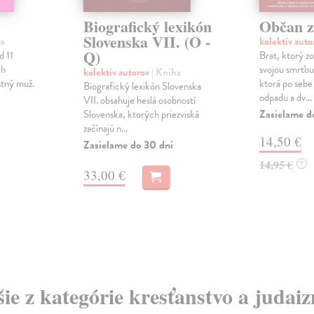
Biografický lexikón
Občan z
Slovenska VII. (O -
a
kolektív aut
Q)
d 11
Brat, ktorý z
ch
svojou smrťou
kolektív autorov
| Kniha
stný muž.
ktorá po sebe
Biografický lexikón Slovenska
odpadu a dv...
VII. obsahuje heslá osobností
Zasielame d
Slovenska, ktorých priezviská
začínajú n...
14,50 €
Zasielame do 30 dní
14,95 €
?
33,00 €
šie z kategórie kresťanstvo a judai