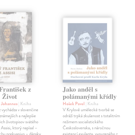
František z
Jako anděl s
. Život
polámanými křídly
n Johannes
| Kniha
Hošek Pavel
| Kniha
z vychádza v slovenčine
V Krylově umělecké tvorbě se
jznámejších a najlepšie
odráží trpká zkušenost s totalitním
ch životopisov svätého
režimem socialistického
 Assisi, ktorý napísal –
Československa, s náročnou
chu prekvapivo – dánsky
existencí exulanta, vypuzeného z