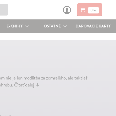
0 ks
E-KNIHY
OSTATNÉ
DAROVACIE KARTY
ľom nie je len modlitba za zomrelého, ale taktiež
pohrebu.
Čítať ďalej
↓