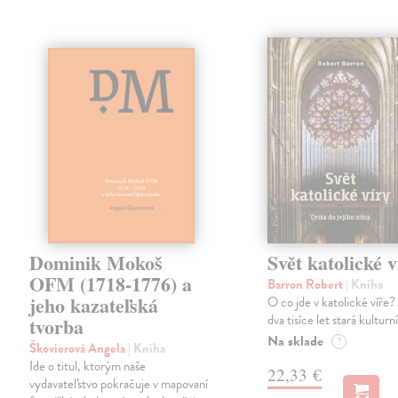
Dominik Mokoš
Svět katolické v
OFM (1718-1776) a
Barron Robert
| Kniha
jeho kazateľská
O co jde v katolické víře? 
dva tisíce let stará kulturn
tvorba
Na sklade
?
Škovierová Angela
| Kniha
Ide o titul, ktorým naše
22,33 €
vydavateľstvo pokračuje v mapovaní