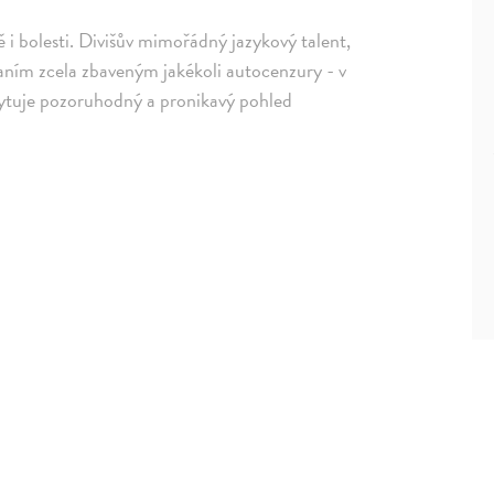
 i bolesti. Divišův mimořádný jazykový talent,
psaním zcela zbaveným jakékoli autocenzury - v
skytuje pozoruhodný a pronikavý pohled