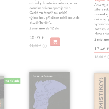
estonských autorů a autorek, u nás
Antológia 
dosud neprávem opomíjených.
zábere ro
Českému čtenáři tak nabízí
slovenskej
výjimečnou příležitost nahlédnout do
dokladajú 
aktuálního dění…
vyhraňovan
Zasielame do 12 dní
poetiky, je
rôzne prís
20,95 €
Zasielam
21,60 €
?
17,46 
18,00 €
na sklade