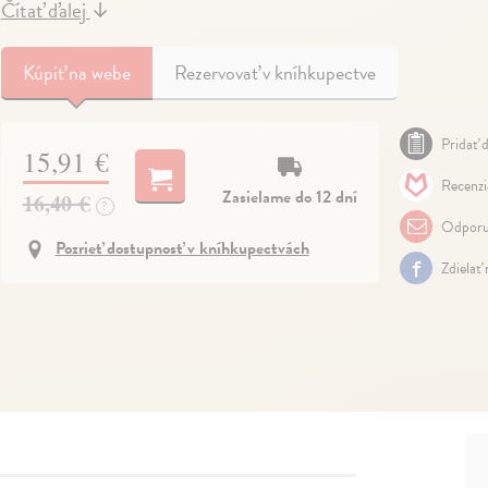
Čítať ďalej
↓
Kúpiť
na webe
Rezervovať v kníhkupectve
Pridať d
15,91 €
Recenzi
Zasielame do 12 dní
16,40 €
?
Odporu
Pozrieť dostupnosť v kníhkupectvách
Zdielať