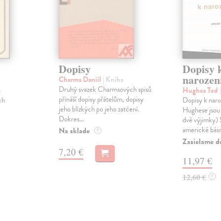
Dopisy
Dopisy 
narozen
Charms Daniil
| Kniha
Druhý svazek Charmsových spisů
a
Hughes Ted
přináší dopisy přátelům, dopisy
ch
Dopisy k nar
jeho blízkých po jeho zatčení.
Hughese jsou 
Dokres...
dvě výjimky) S
americké básn
Na sklade
?
Zasielame d
7,20 €
11,97 €
12,60 €
?