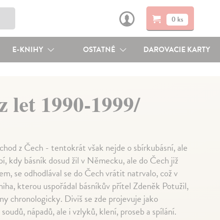
0 ks
E-KNIHY
OSTATNÉ
DAROVACIE KARTY
z let 1990-1999/
od z Čech - tentokrát však nejde o sbírkubásní, ale
bí, kdy básník dosud žil v Německu, ale do Čech již
em, se odhodlával se do Čech vrátit natrvalo, což v
niha, kterou uspořádal básníkův přítel Zdeněk Potužil,
eny chronologicky. Diviš se zde projevuje jako
soudů, nápadů, ale i vzlyků, klení, proseb a spílání.