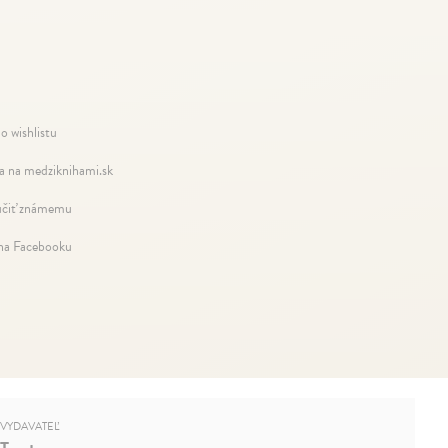
o wishlistu
a na medziknihami.sk
čiť známemu
 na Facebooku
VYDAVATEĽ