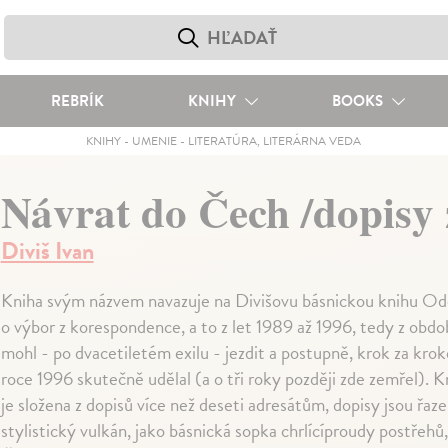
REBRÍK
KNIHY
BOOKS
KNIHY
-
UMENIE
-
LITERATÚRA, LITERÁRNA VEDA
Návrat do Čech /dopisy 
Diviš Ivan
Kniha svým názvem navazuje na Divišovu básnickou knihu Odch
o výbor z korespondence, a to z let 1989 až 1996, tedy z obdo
mohl - po dvacetiletém exilu - jezdit a postupně, krok za krok
roce 1996 skutečně udělal (a o tři roky později zde zemřel). K
je složena z dopisů více než deseti adresátům, dopisy jsou řaz
stylistický vulkán, jako básnická sopka chrlícíproudy postřehů, 