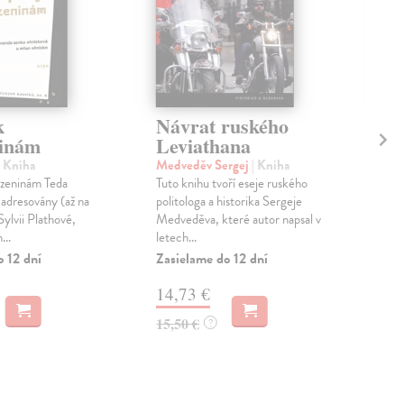
k
Návrat ruského
Ko
inám
Leviathana
Do
De
| Kniha
Medveděv Sergej
| Kniha
Še
ozeninám Teda
Tuto knihu tvoří eseje ruského
adresovány (až na
politologa a historika Sergeje
Dem
ylvii Plathové,
Medveděva, které autor napsal v
Svaz
...
letech...
otev
o 12 dní
Zasielame do 12 dní
Kor
(187
14,73 €
Zas
15,50 €
?
12
13,