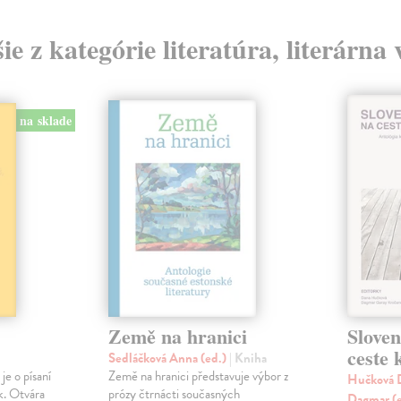
ie z kategórie literatúra, literárna
na sklade
Země na hranici
Slove
ceste
Sedláčková Anna (ed.)
| Kniha
je o písaní
Země na hranici představuje výbor z
Hučková D
k. Otvára
prózy čtrnácti současných
Dagmar (