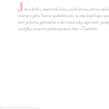
J
de o knihu nesmírně živou, podnětnou, plnou vášně
známý z jeho Teorie spolehlivosti, se zde doplňuje s 
tom je kniha jedinečná a též historicky zajímavá: po
zvnějšku na první polistopadová léta v Čechách.