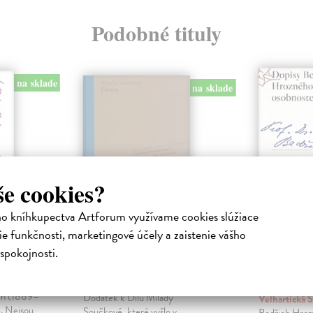
Podobné tituly
na sklade
na sklade
še cookies?
ho kníhkupectva Artforum využívame cookies slúžiace
e funkčnosti, marketingové účely a zaistenie vášho
Élenty. Dopisy
Dopisy 
945)
přátelům 1942
Hrozné
spokojnosti.
-1982
literárn
niha
osobnos
plementem
Součková Milada
| Kniha
rin (1889–
Dodatek k Dílu Milady
Velhartická Š
e. Nejsou
Součkové, které vyšlo v
Bedřich Hrozn