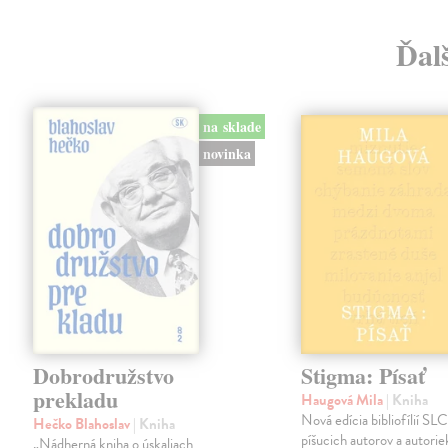
Ďalš
na sklade
novinka
Dobrodružstvo
Stigma: Písať
prekladu
Haugová Mila
| Kniha
Nová edícia bibliofílií SLC 
Hečko Blahoslav
| Kniha
píšucich autorov a autorie
„Nádherná kniha o úskaliach