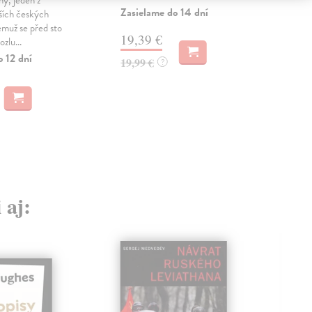
Arno
Zasielame do 14 dní
ších českých
Zas
jemuž se před sto
19,39 €
ozlu...
20
o 12 dní
19,99 €
?
21,
 aj: