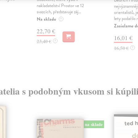
nakladatelství Prostor ve 12
nejvýznamněj
svazcích, představuje záj...
orientalistů, 
lety podařilo r
Na sklade
?
Zasielame d
22,70 €
16,01 €
23,40 €
?
16,50 €
?
atelia s podobným vkusom si kúpili
na sklade