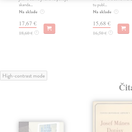
skanda...
tu publ...
Na sklade
Na sklade
?
?
17,67 €
15,68 €
18,60 €
16,50 €
?
?
High-contrast mode
Čit