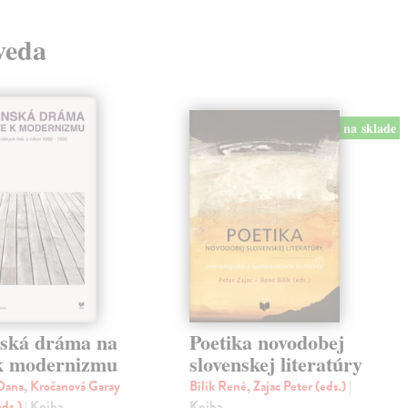
 veda
na sklade
nská dráma na
Poetika novodobej
 k modernizmu
slovenskej literatúry
ana, Kročanová Garay
Bílik René, Zajac Peter (eds.)
|
eds.)
| Kniha
Kniha