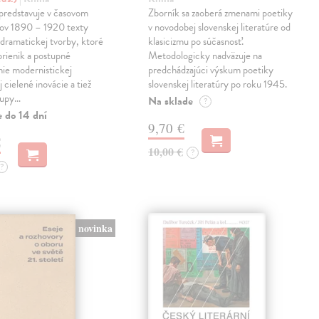
predstavuje v časovom
Zborník sa zaoberá zmenami poetiky
kov 1890 – 1920 texty
v novodobej slovenskej literatúre od
 dramatickej tvorby, ktoré
klasicizmu po súčasnosť.
prienik a postupné
Metodologicky nadväzuje na
ie modernistickej
predchádzajúci výskum poetiky
j cielené inovácie a tiež
slovenskej literatúry po roku 1945.
tupy…
Na sklade
?
e do 14 dní
9,70 €
€
10,00 €
?
?
novinka