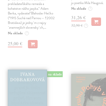
ju poetka Mila Haugová.
prekladateľského remesla a
Na sklade
bohatstve nášho jazyka.“ Adam
?
Berka, vydavateľ Blahoslav Hečko
31,26 €
(*1915 Suchá nad Parnou – †2002
Bratislava) je jedny´m z najvy
32,90 €
?
´znamnejších slovensky´ch,…
Na sklade
?
25,00 €
na sklade