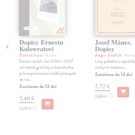
Dopisy Ernestu
Josef Mánes.
Kolowratovi
Dopisy
Pavlová Ivana
| Kniha
Anger Jindřich
| Knih
Soubor textů z let 2000–2007
Listy jedného z najväčší
od známé grafičky a ilustrátorky
českých maliarov.
je komponovanou koláží postupně
Zasielame do 12 dní
se roz...
2,72 €
Zasielame do 12 dní
2,80 €
?
3,40 €
3,50 €
?