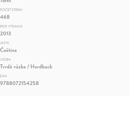
Torst
POČET STRÁN
468
ROK VYDANIA
2013
JAZYK
Čeština
VÄZBA
Tvrdá väzba / Hardback
EAN
9788072154258