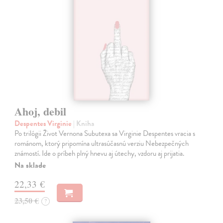
Ahoj, debil
Despentes Virginie
| Kniha
Po trilógii Život Vernona Subutexa sa Virginie Despentes vracia s
románom, ktorý pripomína ultrasúčasnú verziu Nebezpečných
známostí. Ide o príbeh plný hnevu aj útechy, vzdoru aj prijatia.
Na sklade
22,33 €
23,50 €
?