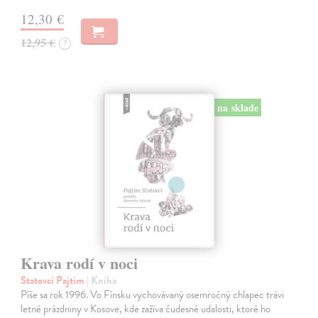
12,30 €
12,95 €
?
na sklade
Krava rodí v noci
Statovci Pajtim
| Kniha
Píše sa rok 1996. Vo Fínsku vychovávaný osemročný chlapec trávi
letné prázdniny v Kosove, kde zažíva čudesné udalosti, ktoré ho