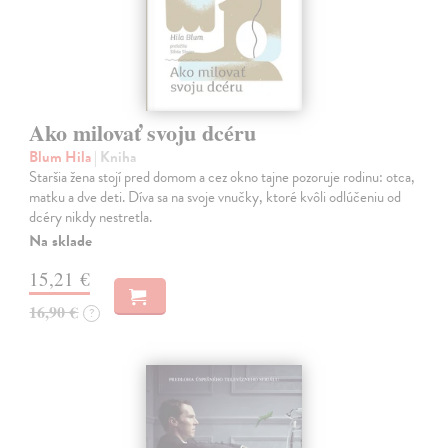
Ako milovať svoju dcéru
Blum Hila
| Kniha
Staršia žena stojí pred domom a cez okno tajne pozoruje rodinu: otca,
matku a dve deti. Díva sa na svoje vnučky, ktoré kvôli odlúčeniu od
dcéry nikdy nestretla.
Na sklade
15,21 €
16,90 €
?