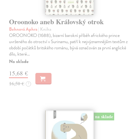
Oroonoko aneb Královský otrok
Behnová Aphra
| Kniha
OROONOKO (1688), bizarní barokní příběh afrického prince
uvrženého do otroctví v Surinamu, patří k nejvýznamnějším textům z
období počátků britského románu, bývá označován za první anglické
dílo, které…
Na sklade
15,68 €
16,50 €
?
na sklade