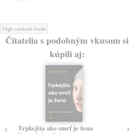
High-contrast mode
Čitatelia s podobným vkusom si
kúpili aj:
Trpkejšia ako smrť je žena
P