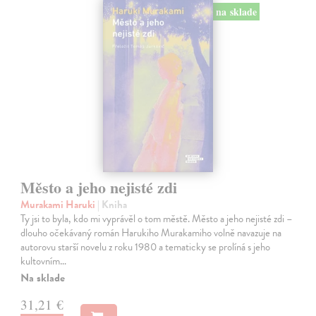
na sklade
Město a jeho nejisté zdi
Murakami Haruki
| Kniha
Ty jsi to byla, kdo mi vyprávěl o tom městě. Město a jeho nejisté zdi –
dlouho očekávaný román Harukiho Murakamiho volně navazuje na
autorovu starší novelu z roku 1980 a tematicky se prolíná s jeho
kultovním…
Na sklade
31,21 €