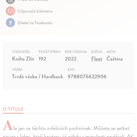
Odporučiť známemu
Zdielať na Facebooku
VYDAVATEĽ
POČET STRÁN
ROK VYDANIA
EDÍCIA
JAZYK
Kniha Zlín
192
2022
Fleet
Čeština
VÄZBA
EAN
Tvrdá väzba / Hardback
9788076622906
O TITULE
A
le jen za těchto zvláštních podmínek: Můžete se setkat
pouze s lidmi, kteří kavárnu již někdy v minulosti navštívili. Ať