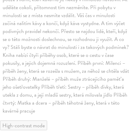
uděláte cokoli, přítomnost tím nezměníte. Při pobytu v
minulosti se z místa nesmíte vzdálit. Váš čas v minulosti
začíná nalitím kávy a končí, když káva vystydne. A tím výčet
podivných pravidel nekončí. Přesto se najdou lidé, kteří, když
se o této možnosti doslechnou, se rozhodnou ji využít. A co
vy? Stáli byste o návrat do minulosti i za takových podmínek?
Kniha nabízí čtyři příběhy osob, které se o cestu v čase
pokusily, a jejich dojemná rozuzlení. Příběh první: Milenci –
příběh ženy, která se rozešla s mužem, za něhož se chtěla vdát
Příběh druhý: Manželé – příběh muže ztrácejícího paměť a
jeho ošetřovatelky Příběh třetí: Sestry – příběh dívky, která
utekla z domu, a její mladší sestry, která milovala jídlo Příběh
čtvrtý: Matka a dcera – příběh těhotné ženy, která v této
kavárně pracuje
High-contrast mode