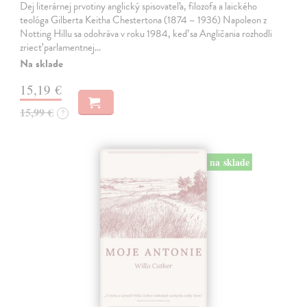
Dej literárnej prvotiny anglický spisovateľa, filozofa a laického
teológa Gilberta Keitha Chestertona (1874 – 1936) Napoleon z
Notting Hillu sa odohráva v roku 1984, keď sa Angličania rozhodli
zriecť parlamentnej…
Na sklade
15,19 €
15,99 €
?
na sklade