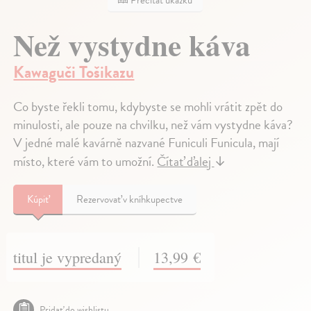
Prečítať ukážku
Než vystydne káva
Kawaguči Tošikazu
Co byste řekli tomu, kdybyste se mohli vrátit zpět do
minulosti, ale pouze na chvilku, než vám vystydne káva?
V jedné malé kavárně nazvané Funiculi Funicula, mají
místo, které vám to umožní.
Čítať ďalej
↓
Kúpiť
Rezervovať v kníhkupectve
titul je vypredaný
13,99 €
Pridať do wishlistu