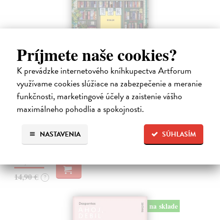
Príjmete naše cookies?
K prevádzke internetového kníhkupectva Artforum
využívame cookies slúžiace na zabezpečenie a meranie
Dni v kníhkupectve Morisaki
funkčnosti, marketingové účely a zaistenie vášho
Jagisawa Satoshi
| Kniha
maximálneho pohodlia a spokojnosti.
Dvadsaťpäťročná Takako si žila pomerne bezstarostne až do dňa, keď
jej priateľ Hideaki, za ktorého sa chcela vydať, len tak mimochodom
oznámi, že ju podvádza a žení sa s inou. Jej život sa zrazu rúca.
NASTAVENIA
SÚHLASÍM
Na sklade
13,71 €
14,90 €
?
na sklade