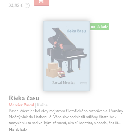
32,85 €
?
na sklade
Rieka času
Mercier Pascal
| Kniha
Pascal Mercier bol vždy majstrom filozofického rozprávania. Romány
Nočný vlak do Lisabonu či Váha slov podnietili milióny čitateľov k
zamysleniu sa nad veľkými témami, ako sú identita, sloboda, čas či…
Na sklade