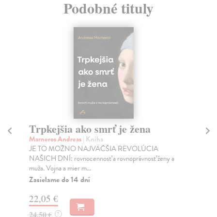
Podobné tituly
Trpkejšia ako smrť je žena
P
Marneros Andreas
| Kniha
Bor
JE TO MOŽNO NAJVÄČŠIA REVOLÚCIA
Tát
NAŠICH DNÍ: rovnocennosť a rovnoprávnosť ženy a
Bor
muža. Vojna a mier m...
Na
Zasielame do 14 dní
18
22,05 €
19
24,50 €
?