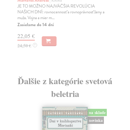
Marneros Andreas
| Kniha
Bor
JE TO MOŽNO NAJVÄČŠIA REVOLÚCIA
Tát
NAŠICH DNÍ: rovnocennosť a rovnoprávnosť ženy a
Bor
muža. Vojna a mier m...
Na
Zasielame do 14 dní
18
22,05 €
19
24,50 €
?
Ďalšie z kategórie svetová
beletria
na sklade
novinka