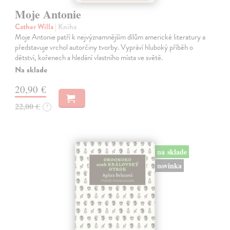
Moje Antonie
Cather Willa
| Kniha
Moje Antonie patří k nejvýznamnějším dílům americké literatury a
představuje vrchol autorčiny tvorby. Vypráví hluboký příběh o
dětství, kořenech a hledání vlastního místa ve světě.
Na sklade
20,90 €
22,00 €
?
na sklade
novinka