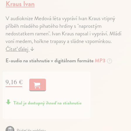
Kraus Ivan
V audioknize Medová léta vypráví Ivan Kraus vtipný
příběh mladého pihatého hrdiny s "naprostým
nedostatkem ramen". Ivan Kraus napsal i vypráví. Mládí
voní medem, hořkne trapasy a sládne vzpomínkou.
Čítať ďalej
↓
E-audio na stiahnutie v digitálnom formáte
MP3
?
9,16 €
Titul je dostupný ihneď na stiahnutie
Pridať do wishlistu