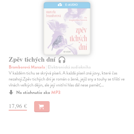
E-AUDIO
Zpěv tichých dní
Bramborová Marcela
| Elektronická audiokniha
V každém tichu se skrývá píseň. A každá píseň zná jizvy, které čas
nezahojí.Zpěv tichých dní je román o ženě, jejíž sny a touhy se tříští ve
vlnách velkých dějin, ale její vnitřní hlas dál nese paměť,…
Na stiahnutie ako
MP3
17,96 €