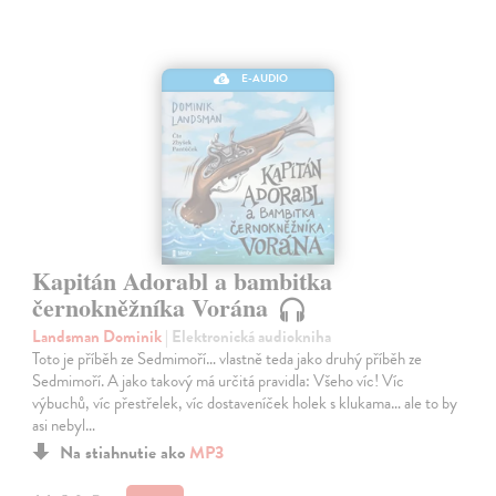
E-AUDIO
Kapitán Adorabl a bambitka
černokněžníka Vorána
Landsman Dominik
| Elektronická audiokniha
Toto je příběh ze Sedmimoří… vlastně teda jako druhý příběh ze
Sedmimoří. A jako takový má určitá pravidla: Všeho víc! Víc
výbuchů, víc přestřelek, víc dostaveníček holek s klukama… ale to by
asi nebyl…
Na stiahnutie ako
MP3