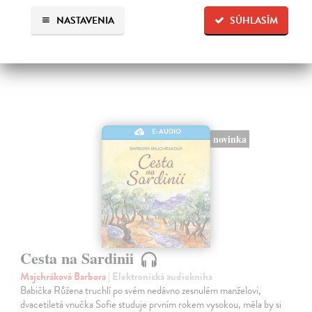
NASTAVENIA
SÚHLASÍM
E-AUDIO
novinka
Cesta na Sardinii
Majchráková Barbora
| Elektronická audiokniha
Babička Růžena truchlí po svém nedávno zesnulém manželovi,
dvacetiletá vnučka Sofie studuje prvním rokem vysokou, měla by si