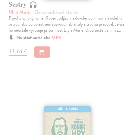
Sestry
Uhlíř Martin
| Elektronická audiokniha
Psychologický románRobert odjíždí na dovolenou k moři na odlehlý
ostrov, aby po bolestném rozvodu nabral síly a trochu pracoval. Jenže
ho neustále vyrušuje přítomnost Lily a Marie, dvou sester, s nimiž…
Na stiahnutie ako
MP3
13,16 €
E-AUDIO