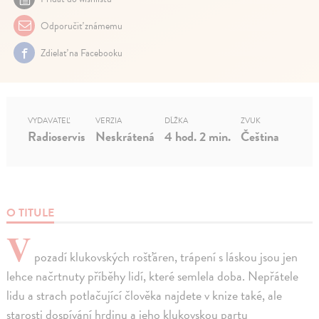
Odporučiť známemu
Zdielať na Facebooku
VYDAVATEĽ
VERZIA
DĹŽKA
ZVUK
Radioservis
Neskrátená
4 hod. 2 min.
Čeština
O TITULE
V
pozadí klukovských rošťáren, trápení s láskou jsou jen
lehce načrtnuty příběhy lidí, které semlela doba. Nepřátele
lidu a strach potlačující člověka najdete v knize také, ale
starosti dospívání hrdinu a jeho klukovskou partu