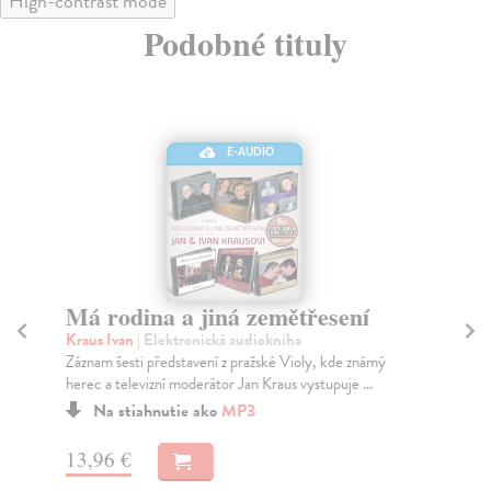
High-contrast mode
Podobné tituly
E-AUDIO
Má rodina a jiná zemětřesení
Se
Kraus Ivan
| Elektronická audiokniha
Ub
Záznam šesti představení z pražské Violy, kde známý
Sku
herec a televizní moderátor Jan Kraus vystupuje ...
smr
Na stiahnutie ako
MP3
13,96 €
11