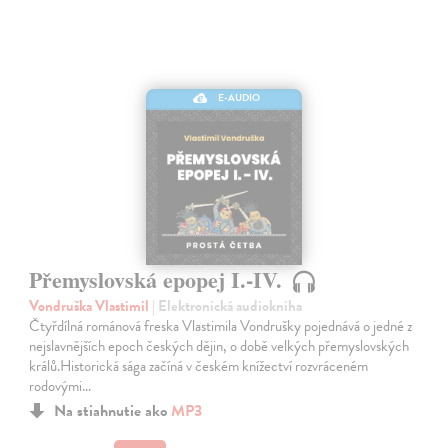
E-AUDIO
Přemyslovská epopej I.-IV.
Vondruška Vlastimil
| Elektronická audiokniha
Čtyřdílná románová freska Vlastimila Vondrušky pojednává o jedné z
nejslavnějších epoch českých dějin, o době velkých přemyslovských
králů.Historická sága začíná v českém knížectví rozvráceném
rodovými…
Na stiahnutie ako
MP3