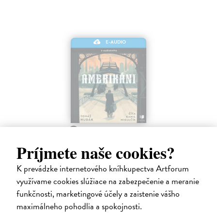
E-AUDIO
Amerikáni
Hudák Tomáš
| Elektronická audiokniha
Príjmete naše cookies?
Niektoré príbehy nám pripomenú, aké drahé môže byť slovo „nový
začiatok“ o ktorý sa v našej najväčšej vysťahovaleckej vlne na prelome
K prevádzke internetového kníhkupectva Artforum
19. a 20. storočia pokúsilo približne 600 000 ľudí. Príbehy
využívame cookies slúžiace na zabezpečenie a meranie
vysťahovalectva,…
funkčnosti, marketingové účely a zaistenie vášho
Na stiahnutie ako
MP3
maximálneho pohodlia a spokojnosti.
15,95 €