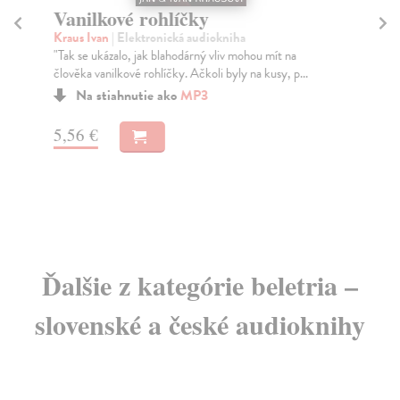
Vanilkové rohlíčky
M
Kraus Ivan
| Elektronická audiokniha
Kr
"Tak se ukázalo, jak blahodárný vliv mohou mít na
Záz
člověka vanilkové rohlíčky. Ačkoli byly na kusy, p...
her
Na stiahnutie ako
MP3
5,56 €
13
Ďalšie z kategórie beletria –
slovenské a české audioknihy