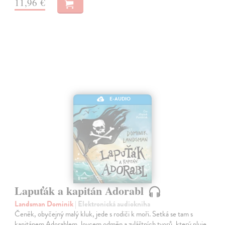
11,96 €
E-AUDIO
Lapuťák a kapitán Adorabl
Landsman Dominik
| Elektronická audiokniha
Čeněk, obyčejný malý kluk, jede s rodiči k moři. Setká se tam s
kapitánem Adorablem, lovcem odměn a zvláštních tvorů, který pluje