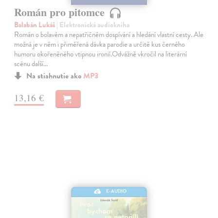
Román pro pitomce
Balabán Lukáš
| Elektronická audiokniha
Román o bolavém a nepatřičném dospívání a hledání vlastní cesty. Ale
možná je v něm i přiměřená dávka parodie a určitě kus černého
humoru okořeněného vtipnou ironií.Odvážně vkročil na literární
scénu další…
Na stiahnutie ako
MP3
13,16 €
E-AUDIO