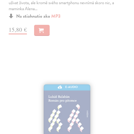
užívat života, ale kromě svého smartphonu nevnímá skoro nic, a
maminka Alena…
Na stiahnutie ako
MP3
15,80 €
E-AUDIO