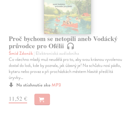
Proč bychom se netopili aneb Vodácký
průvodce pro Ofélii
Šmíd Zdeněk
| Elektronická audiokniha
Co všechno mladý muž neudělá pro to, aby svou krásnou vyvolenou
dostal do lodi, kde by poznala, jak úžasný je! Na schůzku nosí pádlo,
kytaru nebo provaz a při procházkách městem hlasitě předčítá
úryvky…
Na stiahnutie ako
MP3
11,52 €