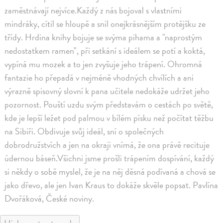
zaměstnávají nejvíce.Každý z nás bojoval s vlastními
mindráky, cítil se hloupě a snil onejkrásnějším protějšku ze
třídy. Hrdina knihy bojuje se svýma pihama a "naprostým
nedostatkem ramen", při setkání s ideálem se potí a koktá,
vypíná mu mozek a to jen zvyšuje jeho trápení. Ohromná
fantazie ho přepadá v nejméně vhodných chvílích a ani
výrazně spisovný slovní k pana učitele nedokáže udržet jeho
pozornost. Pouští uzdu svým představám o cestách po světě,
kde je lepší ležet pod palmou v bílém písku než počítat těžbu
na Sibiři. Obdivuje svůj ideál, sní o společných
dobrodružstvích a jen na okraji vnímá, že ona právě recituje
údernou báseň.Všichni jsme prošli trápením dospívání, každý
si někdy o sobě myslel, že je na něj děsná podívaná a chová se
jako dřevo, ale jen Ivan Kraus to dokáže skvěle popsat. Pavlína
Dvořáková, České noviny.