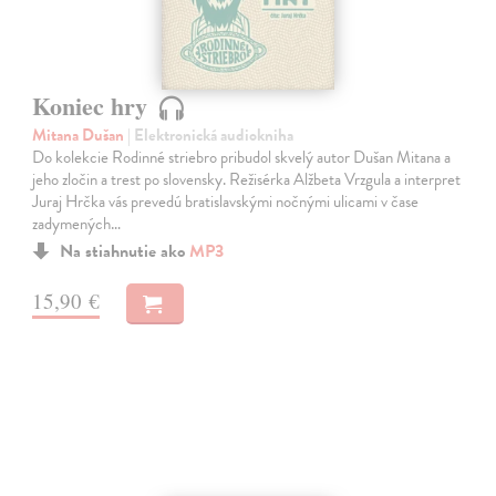
Koniec hry
Mitana Dušan
| Elektronická audiokniha
Do kolekcie Rodinné striebro pribudol skvelý autor Dušan Mitana a
jeho zločin a trest po slovensky. Režisérka Alžbeta Vrzgula a interpret
Juraj Hrčka vás prevedú bratislavskými nočnými ulicami v čase
zadymených…
Na stiahnutie ako
MP3
15,90 €