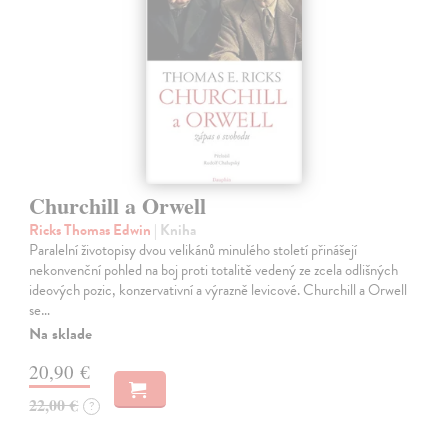
Churchill a Orwell
Ricks Thomas Edwin
| Kniha
Paralelní životopisy dvou velikánů minulého století přinášejí
nekonvenční pohled na boj proti totalitě vedený ze zcela odlišných
ideových pozic, konzervativní a výrazně levicové. Churchill a Orwell
se…
Na sklade
20,90 €
22,00 €
?