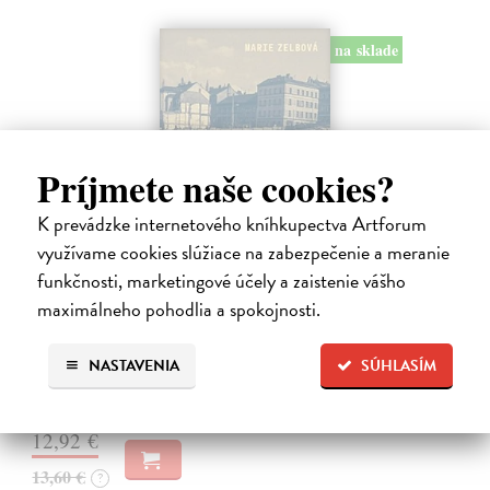
na sklade
Príjmete naše cookies?
K prevádzke internetového kníhkupectva Artforum
využívame cookies slúžiace na zabezpečenie a meranie
funkčnosti, marketingové účely a zaistenie vášho
Táňa / Praha 3 / Žižkov
maximálneho pohodlia a spokojnosti.
Zelbová Marie
| Kniha
Nikdy jsme nebyli úplně standardní žižkovská rodina. Vítejte v
NASTAVENIA
SÚHLASÍM
mámině bytě 4. kategorie, který byl všem otevřen dokořán.
Na sklade
12,92 €
13,60 €
?