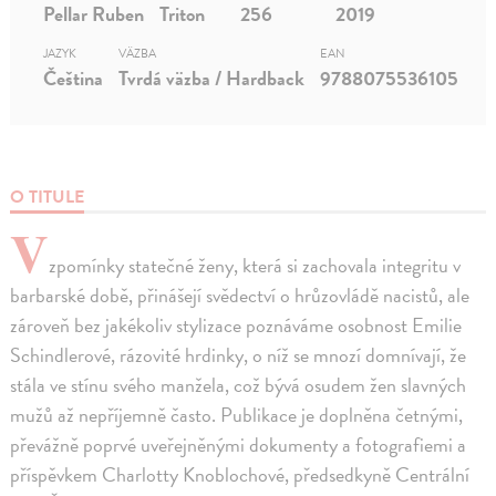
Pellar Ruben
Triton
256
2019
JAZYK
VÄZBA
EAN
Čeština
Tvrdá väzba / Hardback
9788075536105
O TITULE
V
zpomínky statečné ženy, která si zachovala integritu v
barbarské době, přinášejí svědectví o hrůzovládě nacistů, ale
zároveň bez jakékoliv stylizace poznáváme osobnost Emilie
Schindlerové, rázovité hrdinky, o níž se mnozí domnívají, že
stála ve stínu svého manžela, což bývá osudem žen slavných
mužů až nepříjemně často. Publikace je doplněna četnými,
převážně poprvé uveřejněnými dokumenty a fotografiemi a
příspěvkem Charlotty Knoblochové, předsedkyně Centrální