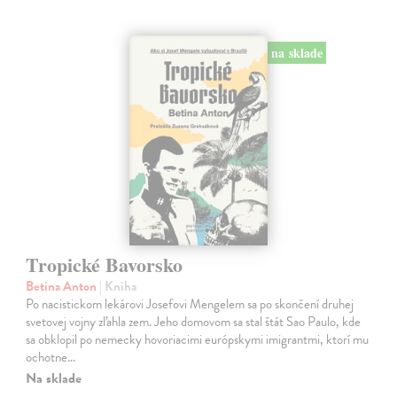
na sklade
Tropické Bavorsko
Betina Anton
| Kniha
Po nacistickom lekárovi Josefovi Mengelem sa po skončení druhej
svetovej vojny zľahla zem. Jeho domovom sa stal štát Sao Paulo, kde
sa obklopil po nemecky hovoriacimi európskymi imigrantmi, ktorí mu
ochotne…
Na sklade