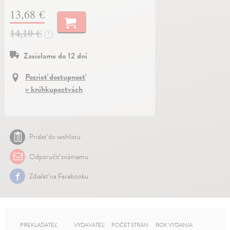
13,68 €
14,10 €
?
Zasielame do 12 dní
Pozrieť dostupnosť
v kníhkupectvách
Pridať do wishlistu
Odporučiť známemu
Zdielať na Facebooku
PREKLADATEĽ
VYDAVATEĽ
POČET STRÁN
ROK VYDANIA