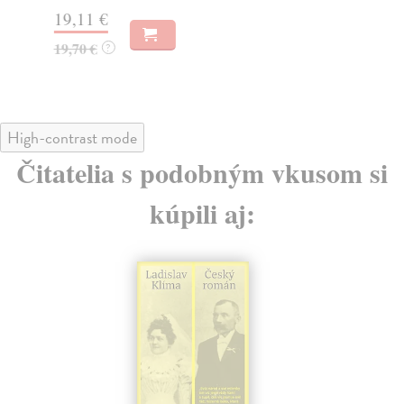
Na
19,11 €
16
19,70 €
?
17
High-contrast mode
Čitatelia s podobným vkusom si
kúpili aj: