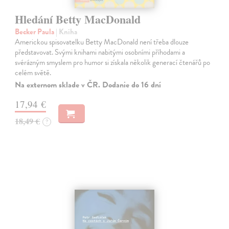
Hledání Betty MacDonald
Becker Paula
| Kniha
Americkou spisovatelku Betty MacDonald není třeba dlouze
představovat. Svými knihami nabitými osobními příhodami a
svérázným smyslem pro humor si získala několik generací čtenářů po
celém světě.
Na externom sklade v ČR. Dodanie do 16 dní
17,94 €
18,49 €
?