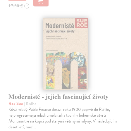
17,30 €
?
Modernisté - jejich fascinující životy
Roe Sue
| Kniha
Když mladý Pablo Picasso dorazil roku 1900 poprvé do Paříže,
nejprogresivnější mladí umělci žili a tvořili v bohémské čtvrti
Montmartre na kopci pod starými větrnými mlýny. V následujícím
desetiletí, mezi…