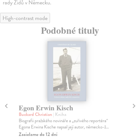
rady Židů v Německu.
High-contrast mode
Podobné tituly
Egon Erwin Kisch
P
Buckard Christian
| Kniha
Lu
Biografii pražského novináře a „zuřivého reportéra“
Tři
Egona Erwina Kische napsal její autor, německo-ž...
prv
ná..
Zasielame do 12 dní