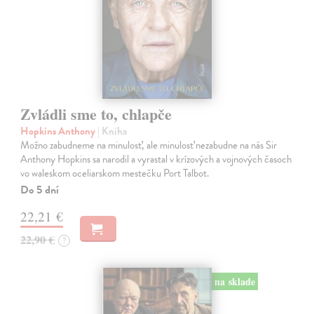
Zvládli sme to, chlapče
Hopkins Anthony
| Kniha
Možno zabudneme na minulosť, ale minulosť nezabudne na nás Sir
Anthony Hopkins sa narodil a vyrastal v krízových a vojnových časoch
vo waleskom oceliarskom mestečku Port Talbot.
Do 5 dní
22,21 €
22,90 €
?
na sklade