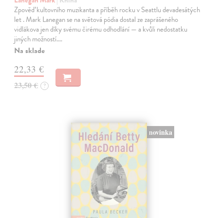
Lanegan Mark
| Kniha
Zpověď kultovního muzikanta a příběh rocku v Seattlu devadesátých
let . Mark Lanegan se na světová pódia dostal ze zaprášeného
vidlákova jen díky svému čirému odhodlání — a kvůli nedostatku
jiných možností.…
Na sklade
22,33 €
23,50 €
?
novinka