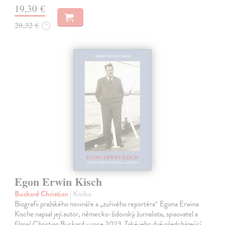
19,30 €
20,32 €
?
Egon Erwin Kisch
Buckard Christian
| Kniha
Biografii pražského novináře a „zuřivého reportéra“ Egona Erwina
Kische napsal její autor, německo-židovský žurnalista, spisovatel a
filmař Christian Buckard v roce 2023. Také jeho dvě předcházející