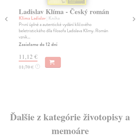
Ladislav Klíma - Český román
Pa
Klíma Ladislav
| Kniha
Aj
První úplné a autentické vydání klíčového
Adm
beletristického díla filosofa Ladislava Klímy. Román
žid
vznik...
jed
Zasielame do 12 dní
Za
11,12 €
16
11,70 €
17
?
Ďalšie z kategórie životopisy a
memoáre