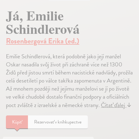
Já, Emilie
Schindlerová
Rosenbergová Erika (ed.)
Emilie Schindlerová, která podobně jako její manžel
Oskar nasadila svůj život při záchraně více než 1300
Židů před jistou smrtí během nacistické nadvlády, prožila
celá desetiletí po válce takřka zapomenuta v Argentině.
Až mnohem později než jejímu manželovi se jí po životě
ve velké chudobě dostalo finanční podpory a oficiálních
poct zvláště z izraelské a německé strany.
Čítať ďalej
↓
Kúpiť
Rezervovať v kníhkupectve