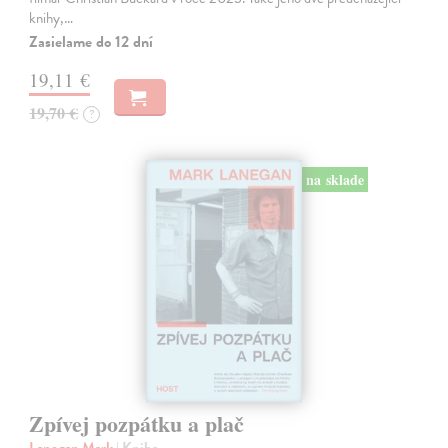
knihy,…
Zasielame do 12 dní
19,11 €
19,70 €
?
na sklade
Zpívej pozpátku a plač