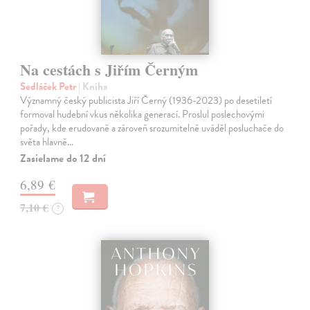
Na cestách s Jiřím Černým
Sedláček Petr
| Kniha
Významný český publicista Jiří Černý (1936-2023) po desetiletí
formoval hudební vkus několika generací. Proslul poslechovými
pořady, kde erudovaně a zároveň srozumitelně uváděl posluchače do
světa hlavně…
Zasielame do 12 dní
6,89 €
7,10 €
?