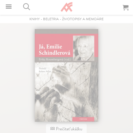
KNIHY
-
BELETRIA
-
ŽIVOTOPISY A MEMOÁRE
Prečítať ukážku