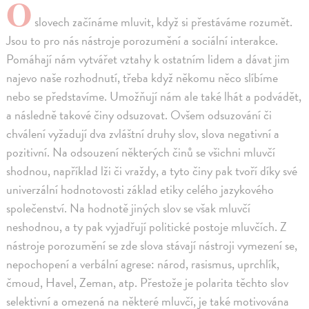
O
slovech začínáme mluvit, když si přestáváme rozumět.
Jsou to pro nás nástroje porozumění a sociální interakce.
Pomáhají nám vytvářet vztahy k ostatním lidem a dávat jim
najevo naše rozhodnutí, třeba když někomu něco slíbíme
nebo se představíme. Umožňují nám ale také lhát a podvádět,
a následně takové činy odsuzovat. Ovšem odsuzování či
chválení vyžadují dva zvláštní druhy slov, slova negativní a
pozitivní. Na odsouzení některých činů se všichni mluvčí
shodnou, například lži či vraždy, a tyto činy pak tvoří díky své
univerzální hodnotovosti základ etiky celého jazykového
společenství. Na hodnotě jiných slov se však mluvčí
neshodnou, a ty pak vyjadřují politické postoje mluvčích. Z
nástroje porozumění se zde slova stávají nástroji vymezení se,
nepochopení a verbální agrese: národ, rasismus, uprchlík,
čmoud, Havel, Zeman, atp. Přestože je polarita těchto slov
selektivní a omezená na některé mluvčí, je také motivována