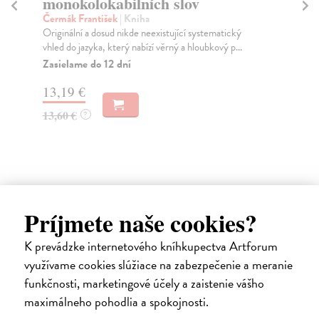
monokolokabilních slov
Bl
Jak
Čermák František
| Kniha
koč
Originální a dosud nikde neexistující systematický
vhled do jazyka, který nabízí věrný a hloubkový p...
Za
Zasielame do 12 dní
16
13,19 €
16
13,60 €
?
Príjmete naše cookies?
Ďalšie z kategórie jazykoveda
K prevádzke internetového kníhkupectva Artforum
využívame cookies slúžiace na zabezpečenie a meranie
na sklade
funkčnosti, marketingové účely a zaistenie vášho
maximálneho pohodlia a spokojnosti.