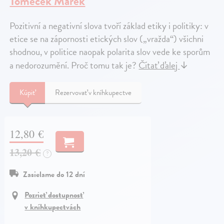
Tomeček Marek
Pozitivní a negativní slova tvoří základ etiky i politiky: v
etice se na zápornosti etických slov („vražda“) všichni
shodnou, v politice naopak polarita slov vede ke sporům
a nedorozumění. Proč tomu tak je?
Čítať ďalej
↓
Kúpiť
Rezervovať v kníhkupectve
12,80 €
13,20 €
?
Zasielame do 12 dní
Pozrieť dostupnosť
v kníhkupectvách