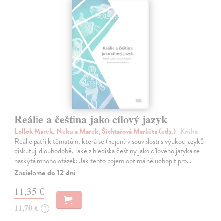
Reálie a čeština jako cílový jazyk
Lollok Marek, Nekula Marek, Šichtařová Markéta (eds.)
| Kniha
Reálie patří k tématům, která se (nejen) v souvislosti s výukou jazyků
diskutují dlouhodobě. Také z hlediska češtiny jako cílového jazyka se
naskýtá mnoho otázek: Jak tento pojem optimálně uchopit pro…
Zasielame do 12 dní
11,35 €
11,70 €
?