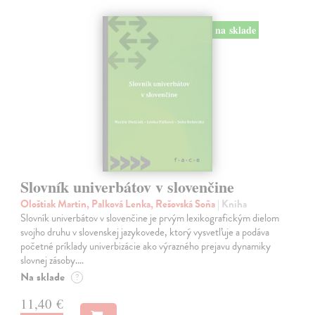
na sklade
Slovník univerbátov v slovenčine
Ološtiak Martin, Palková Lenka, Rešovská Soňa
| Kniha
Slovník univerbátov v slovenčine je prvým lexikografickým dielom
svojho druhu v slovenskej jazykovede, ktorý vysvetľuje a podáva
početné príklady univerbizácie ako výrazného prejavu dynamiky
slovnej zásoby.…
Na sklade
?
11,40 €