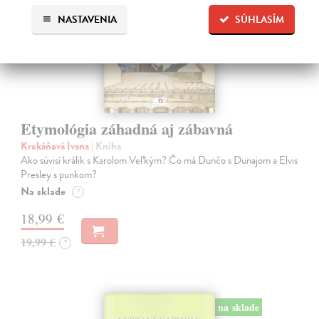
NASTAVENIA
SÚHLASÍM
Etymológia záhadná aj zábavná
Krekáňová Ivana
| Kniha
Ako súvisí králik s Karolom Veľkým? Čo má Dunčo s Dunajom a Elvis
Presley s punkom?
Na sklade
?
18,99 €
19,99 €
?
na sklade