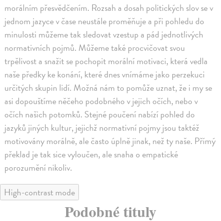
morálním přesvědčením. Rozsah a dosah politických slov se v
jednom jazyce v čase neustále proměňuje a při pohledu do
minulosti můžeme tak sledovat vzestup a pád jednotlivých
normativních pojmů. Můžeme také procvičovat svou
trpělivost a snažit se pochopit morální motivaci, která vedla
naše předky ke konání, které dnes vnímáme jako perzekuci
určitých skupin lidí. Možná nám to pomůže uznat, že i my se
asi dopouštíme něčeho podobného v jejich očích, nebo v
očích našich potomků. Stejné poučení nabízí pohled do
jazyků jiných kultur, jejichž normativní pojmy jsou taktéž
motivovány morálně, ale často úplně jinak, než ty naše. Přímý
překlad je tak sice vyloučen, ale snaha o empatické
porozumění nikoliv.
High-contrast mode
Podobné tituly