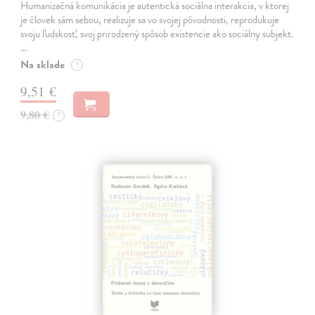
Humanizačná komunikácia je autentická sociálna interakcia, v ktorej
je človek sám sebou, realizuje sa vo svojej pôvodnosti, reprodukuje
svoju ľudskosť, svoj prirodzený spôsob existencie ako sociálny subjekt.
…
Na sklade
?
9,51 €
9,80 €
?