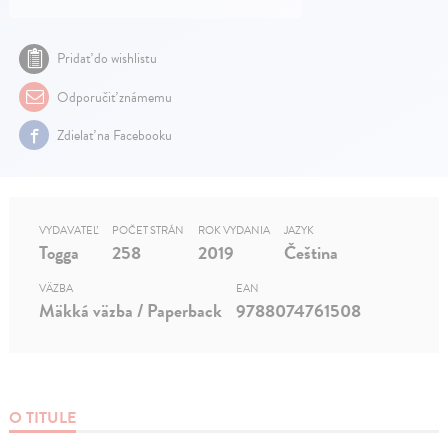
Pridať do wishlistu
Odporučiť známemu
Zdielať na Facebooku
VYDAVATEĽ
POČET STRÁN
ROK VYDANIA
JAZYK
Togga
258
2019
Čeština
VÄZBA
EAN
Mäkká väzba / Paperback
9788074761508
O TITULE