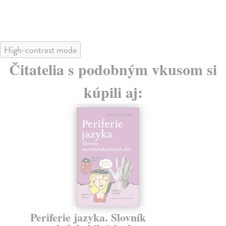
High-contrast mode
Čitatelia s podobným vkusom si
kúpili aj:
Periferie jazyka. Slovník
Ja