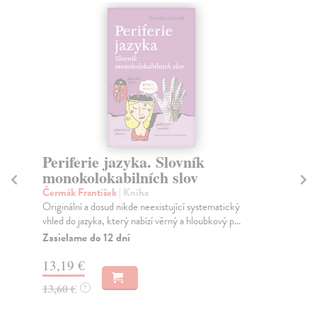
Periferie jazyka. Slovník
Ja
monokolokabilních slov
Bl
Jak
Čermák František
| Kniha
koč
Originální a dosud nikde neexistující systematický
vhled do jazyka, který nabízí věrný a hloubkový p...
Za
Zasielame do 12 dní
16
13,19 €
16
13,60 €
?