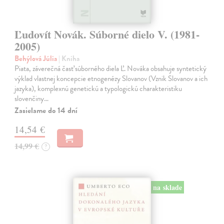
Ľudovít Novák. Súborné dielo V. (1981-
2005)
Behýlová Júlia
| Kniha
Piata, záverečná časť súborného diela Ľ. Nováka obsahuje syntetický
výklad vlastnej koncepcie etnogenézy Slovanov (Vznik Slovanov a ich
jazyka), komplexnú genetickú a typologickú charakteristiku
slovenčiny…
Zasielame do 14 dní
14,54 €
14,99 €
?
na sklade