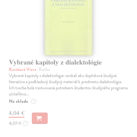
Vybrané kapitoly z dialektológie
Kováčová Viera
| Kniha
Vybrané kapitoly z dialektológie vznikali ako doplnková študijná
literatúra a podkladový študijný materiál k predmetu dialektológia.
Ich tvorba bola motivovaná potrebami študentov študijného programu
učiteľstvo…
Na sklade
?
4,04 €
4,25 €
?