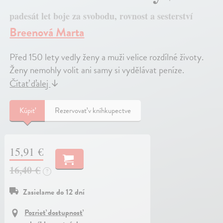
padesát let boje za svobodu, rovnost a sesterství
Breenová Marta
Před 150 lety vedly ženy a muži velice rozdílné životy.
Ženy nemohly volit ani samy si vydělávat peníze.
Čítať ďalej
↓
Kúpiť
Rezervovať v kníhkupectve
15,91 €
16,40 €
?
Zasielame do 12 dní
Pozrieť dostupnosť