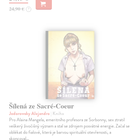
24,90 €
?
Šílená ze Sacré-Coeur
Jodorowsky Alejandro
| Kniha
Pro Alaina Mangela, emeritního profesora ze Sorbonny, sex ztratil
veškerý živočišný význam a stal se zdrojem posvátné energie. Začal se
oblékat do fialové, která je barvou spirituální otevřenosti, a
skoncoval…