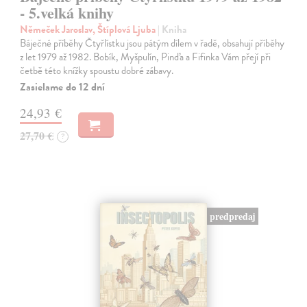
- 5.velká knihy
Němeček Jaroslav, Štíplová Ljuba
| Kniha
Báječné příběhy Čtyřlístku jsou pátým dílem v řadě, obsahují příběhy
z let 1979 až 1982. Bobík, Myšpulín, Pinďa a Fifinka Vám přejí při
četbě této knížky spoustu dobré zábavy.
Zasielame do 12 dní
24,93 €
27,70 €
?
predpredaj