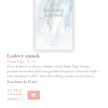
Ledový zámek
Vesaas Tarjei
| Kniha
Autor brilantní novely pro mládež, norský klasik Tarjei Vesaas,
prokázal na nevelké ploše svou geniální schopnost vcítit se do mysli a
srdcí náctiletých „dětí“. Jeho dvě hrdinky, veselá a družná Siss a…
Zasielame do 12 dní
17,75 €
18,30 €
?