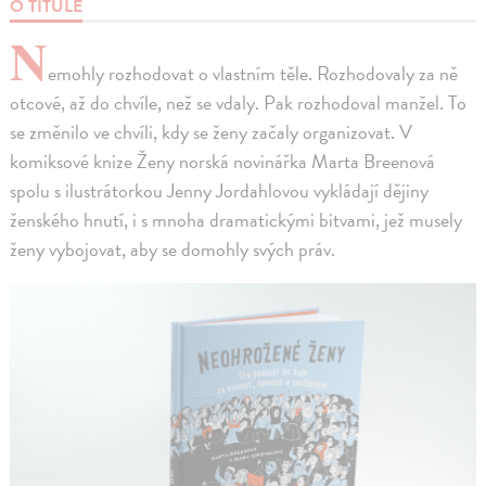
O TITULE
N
emohly rozhodovat o vlastním těle. Rozhodovaly za ně
otcové, až do chvíle, než se vdaly. Pak rozhodoval manžel. To
se změnilo ve chvíli, kdy se ženy začaly organizovat. V
komiksové knize Ženy norská novinářka Marta Breenová
spolu s ilustrátorkou Jenny Jordahlovou vykládají dějiny
ženského hnutí, i s mnoha dramatickými bitvami, jež musely
ženy vybojovat, aby se domohly svých práv.