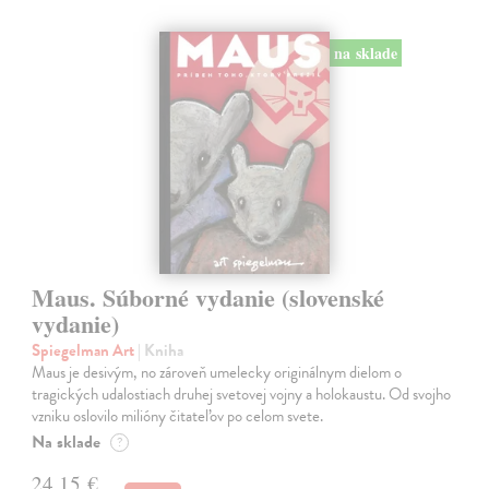
na sklade
Maus. Súborné vydanie (slovenské
vydanie)
Spiegelman Art
| Kniha
Maus je desivým, no zároveň umelecky originálnym dielom o
tragických udalostiach druhej svetovej vojny a holokaustu. Od svojho
vzniku oslovilo milióny čitateľov po celom svete.
Na sklade
?
24,15 €