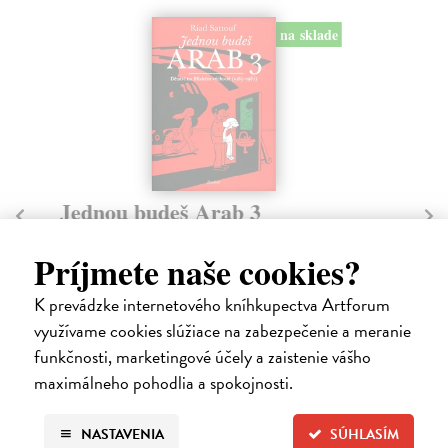
na sklade
Jednou budeš Arab
K
Sattouf Riad
| Kniha
Tu
Detstvo na Blízkom východe, v sýrsko-francúzskej
Naš
Príjmete naše cookies?
rodine, medzi socialistickými experimentami a arabs...
sou
Na sklade
Na
?
K prevádzke internetového kníhkupectva Artforum
využívame cookies slúžiace na zabezpečenie a meranie
20,56 €
14
funkčnosti, marketingové účely a zaistenie vášho
21,20 €
15
?
maximálneho pohodlia a spokojnosti.
NASTAVENIA
SÚHLASÍM