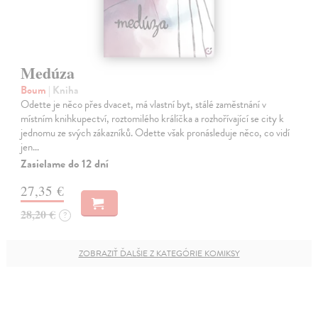
Medúza
Boum
| Kniha
Odette je něco přes dvacet, má vlastní byt, stálé zaměstnání v
místním knihkupectví, roztomilého králíčka a rozhořívající se city k
jednomu ze svých zákazníků. Odette však pronásleduje něco, co vidí
jen…
Zasielame do 12 dní
27,35 €
28,20 €
?
ZOBRAZIŤ ĎALŠIE Z KATEGÓRIE KOMIKSY