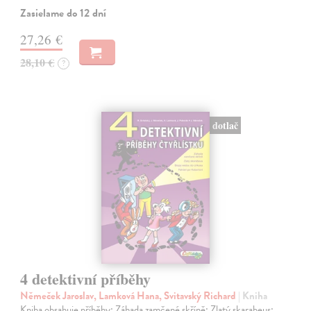
Zasielame do 12 dní
27,26 €
28,10 €
?
dotlač
4 detektivní příběhy
Němeček Jaroslav, Lamková Hana, Svitavský Richard
| Kniha
Kniha obsahuje příběhy: Záhada zamčené skříně; Zlatý skarabeus;