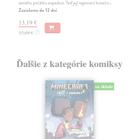
epi
Zasielame do 12 dní
Za
9,12 €
11
9,40 €
?
11
Ďalšie z kategórie komiksy
na sklade