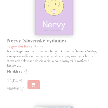
Nervy (slovenské vydanie)
Telgemeier Raina
| Kniha
Raina Telgemeier, autorka populárnych komiksov Úsmev a Sestry,
vyrozprávala ďalší nezvyčajne silný, ale aj vtipný osobný príbeh o
strastiach a slastiach dospievania, o boji s rôznymi úzkosťami a
fóbiami...…
Na sklade
?
12,04 €
12,95 €
?