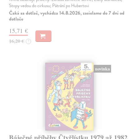
Stopy vedou do cirkusu; Pátrání po Hubertovi
Čaká sa dotlač, vychádza 14.8.2026, zasielame do 7 dní od
dotlače
15,71 €
16,20 €
?
novinka
Báječné příběhy Čtyřlístku 1979 až 1982