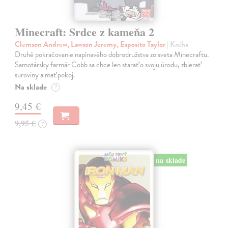
Minecraft: Srdce z kameňa 2
Clemson Andrew, Lawson Jeremy, Esposito Taylor
| Kniha
Druhé pokračovanie napínavého dobrodružstva zo sveta Minecraftu.
Samotársky farmár Cobb sa chce len starať o svoju úrodu, zbierať
suroviny a mať pokoj.
Na sklade
?
9,45 €
9,95 €
?
na sklade