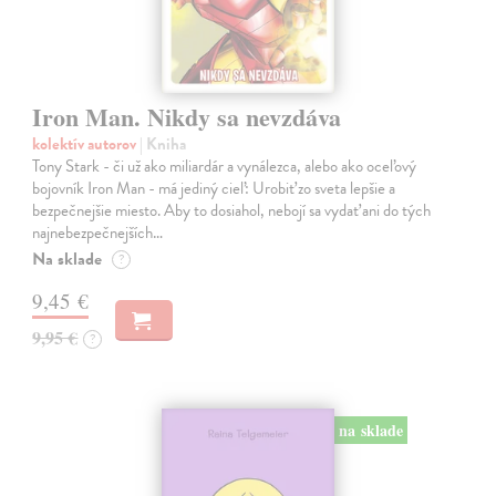
Iron Man. Nikdy sa nevzdáva
kolektív autorov
| Kniha
Tony Stark - či už ako miliardár a vynálezca, alebo ako oceľový
bojovník Iron Man - má jediný cieľ: Urobiť zo sveta lepšie a
bezpečnejšie miesto. Aby to dosiahol, nebojí sa vydať ani do tých
najnebezpečnejších…
Na sklade
?
9,45 €
9,95 €
?
na sklade