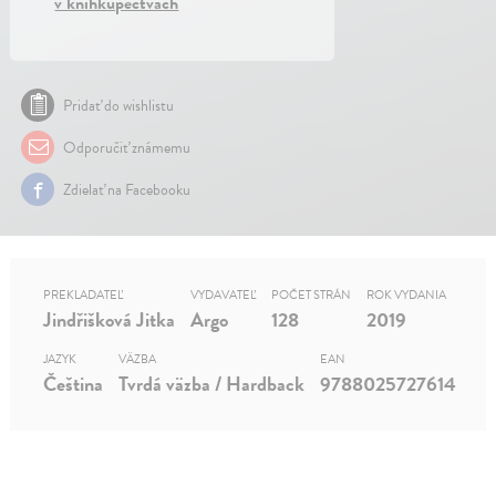
v kníhkupectvách
Pridať do wishlistu
Odporučiť známemu
Zdielať na Facebooku
PREKLADATEĽ
VYDAVATEĽ
POČET STRÁN
ROK VYDANIA
Jindřišková Jitka
Argo
128
2019
JAZYK
VÄZBA
EAN
Čeština
Tvrdá väzba / Hardback
9788025727614