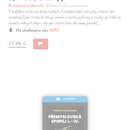
Bramborová Marcela
| Elektronická audiokniha
V každém tichu se skrývá píseň. A každá píseň zná jizvy, které čas
nezahojí.Zpěv tichých dní je román o ženě, jejíž sny a touhy se tříští ve
vlnách velkých dějin, ale její vnitřní hlas dál nese paměť,…
Na stiahnutie ako
MP3
17,96 €
E-AUDIO