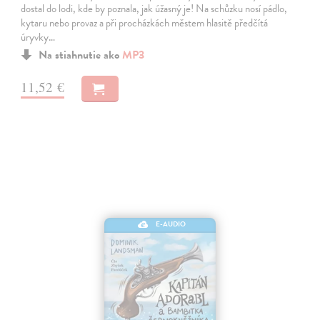
dostal do lodi, kde by poznala, jak úžasný je! Na schůzku nosí pádlo,
kytaru nebo provaz a při procházkách městem hlasitě předčítá
úryvky…
Na stiahnutie ako
MP3
11,52 €
E-AUDIO