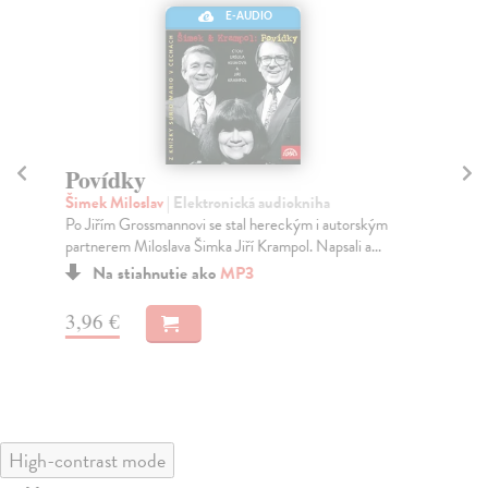
E-AUDIO
Povídky
P
Šimek Miloslav
| Elektronická audiokniha
Ne
Po Jiřím Grossmannovi se stal hereckým i autorským
Nar
partnerem Miloslava Šimka Jiří Krampol. Napsali a...
při
Na stiahnutie ako
MP3
3,96 €
3,
High-contrast mode