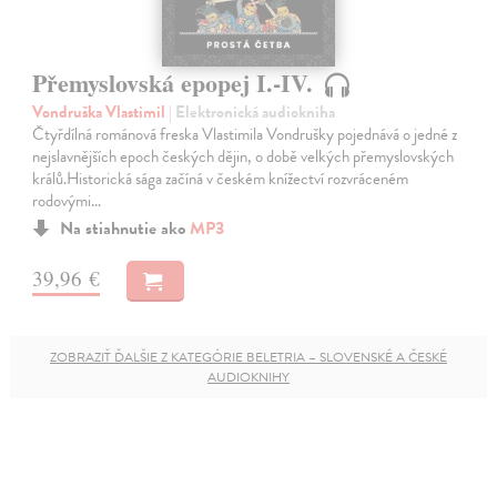
Přemyslovská epopej I.-IV.
Vondruška Vlastimil
| Elektronická audiokniha
Čtyřdílná románová freska Vlastimila Vondrušky pojednává o jedné z
nejslavnějších epoch českých dějin, o době velkých přemyslovských
králů.Historická sága začíná v českém knížectví rozvráceném
rodovými…
Na stiahnutie ako
MP3
39,96 €
ZOBRAZIŤ ĎALŠIE Z KATEGÓRIE BELETRIA – SLOVENSKÉ A ČESKÉ
AUDIOKNIHY