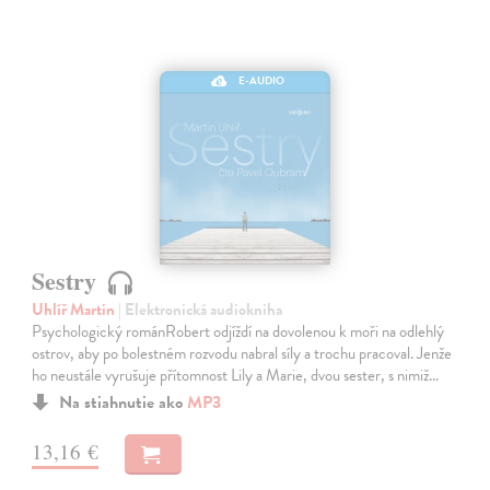
E-AUDIO
Sestry
Uhlíř Martin
| Elektronická audiokniha
Psychologický románRobert odjíždí na dovolenou k moři na odlehlý
ostrov, aby po bolestném rozvodu nabral síly a trochu pracoval. Jenže
ho neustále vyrušuje přítomnost Lily a Marie, dvou sester, s nimiž…
Na stiahnutie ako
MP3
13,16 €