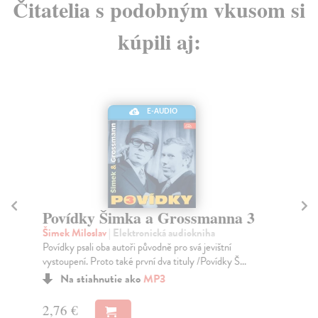
Čitatelia s podobným vkusom si
kúpili aj:
E-AUDIO
Povídky Šimka a Grossmanna 3
P
Šimek Miloslav
| Elektronická audiokniha
Ši
Povídky psali oba autoři původně pro svá jevištní
Dal
vystoupení. Proto také první dva tituly /Povídky Š...
dvo
Na stiahnutie ako
MP3
2,76 €
2,