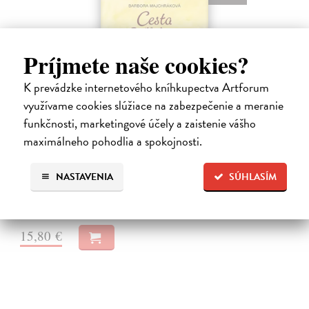
Príjmete naše cookies?
K prevádzke internetového kníhkupectva Artforum
využívame cookies slúžiace na zabezpečenie a meranie
Cesta na Sardinii
funkčnosti, marketingové účely a zaistenie vášho
Majchráková Barbora
| Elektronická audiokniha
maximálneho pohodlia a spokojnosti.
Babička Růžena truchlí po svém nedávno zesnulém manželovi,
dvacetiletá vnučka Sofie studuje prvním rokem vysokou, měla by si
užívat života, ale kromě svého smartphonu nevnímá skoro nic, a
NASTAVENIA
SÚHLASÍM
maminka Alena…
Na stiahnutie ako
MP3
15,80 €