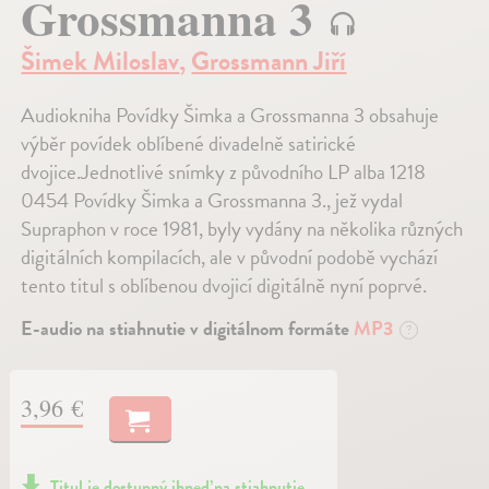
Grossmanna 3
Šimek Miloslav
,
Grossmann Jiří
Audiokniha Povídky Šimka a Grossmanna 3 obsahuje
výběr povídek oblíbené divadelně satirické
dvojice.Jednotlivé snímky z původního LP alba 1218
0454 Povídky Šimka a Grossmanna 3., jež vydal
Supraphon v roce 1981, byly vydány na několika různých
digitálních kompilacích, ale v původní podobě vychází
tento titul s oblíbenou dvojicí digitálně nyní poprvé.
E-audio na stiahnutie v digitálnom formáte
MP3
?
3,96 €
Titul je dostupný ihneď na stiahnutie