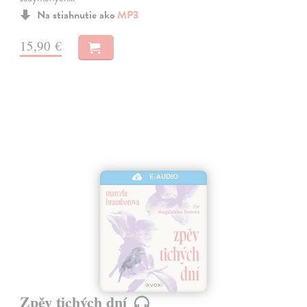
Na stiahnutie ako
MP3
15,90 €
E-AUDIO
Zpěv tichých dní