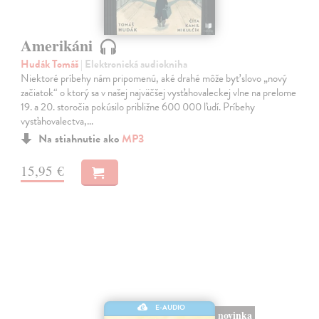
Amerikáni
Hudák Tomáš
| Elektronická audiokniha
Niektoré príbehy nám pripomenú, aké drahé môže byť slovo „nový
začiatok“ o ktorý sa v našej najväčšej vysťahovaleckej vlne na prelome
19. a 20. storočia pokúsilo približne 600 000 ľudí. Príbehy
vysťahovalectva,…
Na stiahnutie ako
MP3
15,95 €
E-AUDIO
novinka