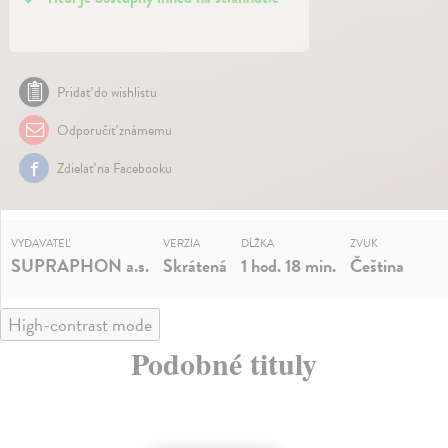
Pridať do wishlistu
Odporučiť známemu
Zdielať na Facebooku
VYDAVATEĽ
VERZIA
DĹŽKA
ZVUK
SUPRAPHON a.s.
Skrátená
1 hod. 18 min.
Čeština
High-contrast mode
Podobné tituly