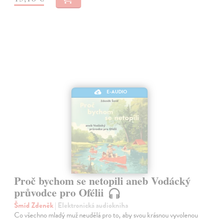
E-AUDIO
Proč bychom se netopili aneb Vodácký
průvodce pro Ofélii
Šmíd Zdeněk
| Elektronická audiokniha
Co všechno mladý muž neudělá pro to, aby svou krásnou vyvolenou