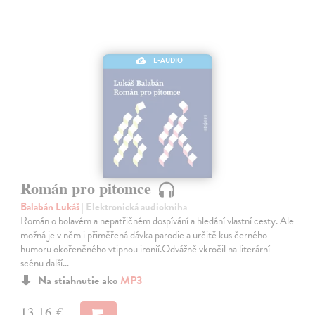
E-AUDIO
Román pro pitomce
Balabán Lukáš
| Elektronická audiokniha
Román o bolavém a nepatřičném dospívání a hledání vlastní cesty. Ale
možná je v něm i přiměřená dávka parodie a určitě kus černého
humoru okořeněného vtipnou ironií.Odvážně vkročil na literární
scénu další…
Na stiahnutie ako
MP3
13,16 €