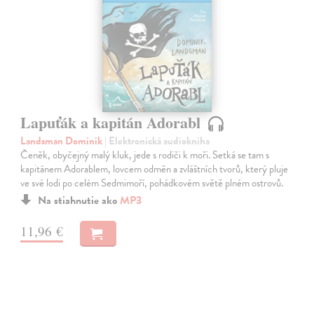
Lapuťák a kapitán Adorabl
Landsman Dominik
| Elektronická audiokniha
Čeněk, obyčejný malý kluk, jede s rodiči k moři. Setká se tam s
kapitánem Adorablem, lovcem odměn a zvláštních tvorů, který pluje
ve své lodi po celém Sedmimoří, pohádkovém světě plném ostrovů.
Na stiahnutie ako
MP3
11,96 €