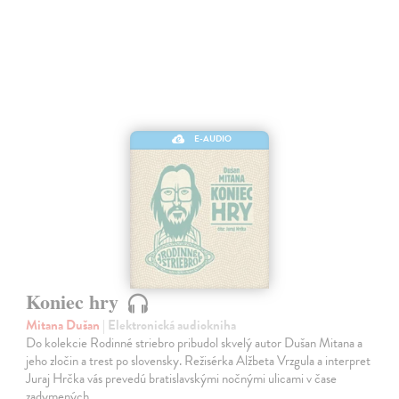
E-AUDIO
Koniec hry
Mitana Dušan
| Elektronická audiokniha
Do kolekcie Rodinné striebro pribudol skvelý autor Dušan Mitana a
jeho zločin a trest po slovensky. Režisérka Alžbeta Vrzgula a interpret
Juraj Hrčka vás prevedú bratislavskými nočnými ulicami v čase
zadymených…