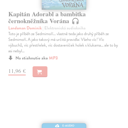
Kapitán Adorabl a bambitka
černokněžníka Vorána
Landsman Dominik
| Elektronická audiokniha
Toto je příběh ze Sedmimoří… vlastně teda jako druhý příběh ze
Sedmimoří. A jako takový má určitá pravidla: Všeho víc! Víc
výbuchů, víc přestřelek, víc dostaveníček holek s klukama… ale to by
asi nebyl…
Na stiahnutie ako
MP3
11,96 €
E-AUDIO