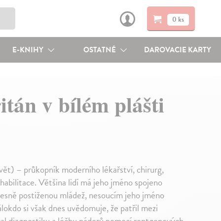
0 ks
E-KNIHY
OSTATNÉ
DAROVACIE KARTY
tán v bílém plášti
t) – průkopník moderního lékařství, chirurg,
habilitace. Většina lidí má jeho jméno spojeno
lesně postiženou mládež, nesoucím jeho jméno
lokdo si však dnes uvědomuje, že patřil mezi
oval diagnostiku a léčbu nádorů pomocí rentgenových