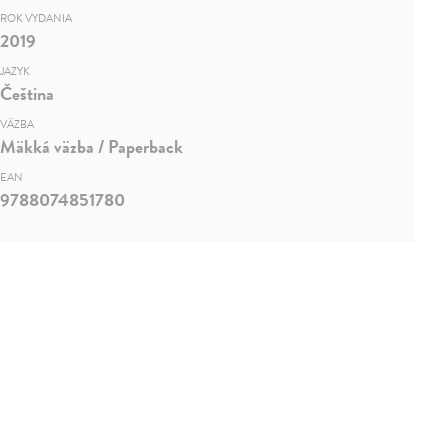
ROK VYDANIA
2019
JAZYK
Čeština
VÄZBA
Mäkká väzba / Paperback
EAN
9788074851780