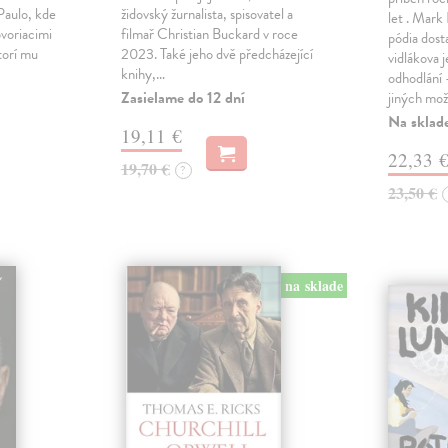
Paulo, kde
židovský žurnalista, spisovatel a
let . Mark
voriacimi
filmař Christian Buckard v roce
pódia dost
torí mu
2023. Také jeho dvě předcházející
vidlákova 
knihy,…
odhodlání 
Zasielame do 12 dní
jiných mož
Na sklad
19,11 €
22,33 
19,70 €
?
23,50 €
na sklade