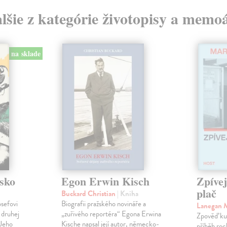
lšie z kategórie životopisy a memo
na sklade
sko
Egon Erwin Kisch
Zpíve
plač
Buckard Christian
| Kniha
osefovi
Biografii pražského novináře a
Lanegan 
 druhej
„zuřivého reportéra“ Egona Erwina
Zpověď ku
 Jeho
Kische napsal její autor, německo-
příběh roc