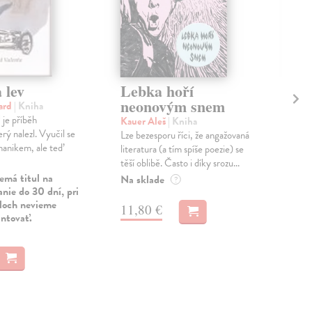
 lev
Lebka hoří
Ze
neonovým snem
hard
| Kniha
Pal
 je příběh
Náz
Kauer Aleš
| Kniha
rý nalezl. Vyučil se
odka
Lze bezesporu říci, že angažovaná
hanikem, ale teď
Radě
literatura (a tím spíše poezie) se
rozh
těší oblibě. Často i díky srozu...
emá titul na
Zas
Na sklade
?
nie do 30 dní, pri
uloch nevieme
22
11,80 €
antovať.
23,