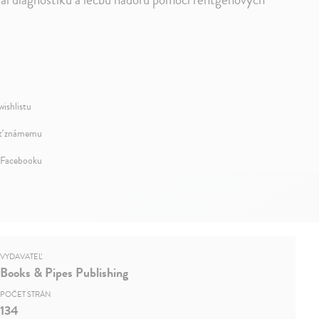
wishlistu
ť známemu
 Facebooku
VYDAVATEĽ
Books & Pipes Publishing
POČET STRÁN
134