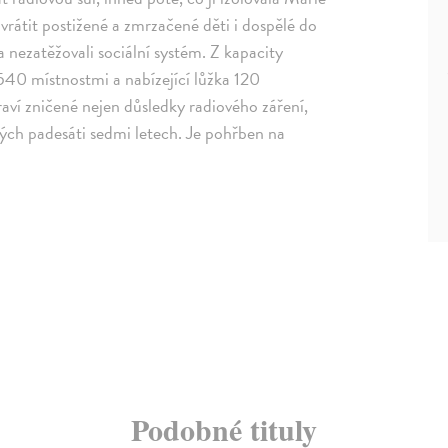
rátit postižené a zmrzačené děti i dospělé do
a nezatěžovali sociální systém. Z kapacity
 540 místnostmi a nabízející lůžka 120
aví zničené nejen důsledky radiového záření,
ých padesáti sedmi letech. Je pohřben na
Podobné tituly