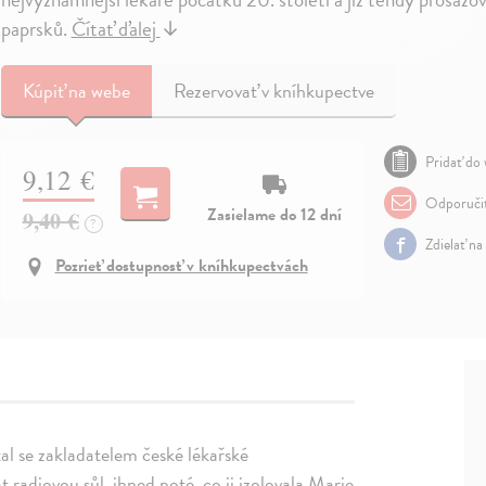
paprsků.
Čítať ďalej
↓
Kúpiť
na webe
Rezervovať v kníhkupectve
Pridať do 
9,12 €
Odporuči
Zasielame do 12 dní
9,40 €
?
Zdielať na
Pozrieť dostupnosť v kníhkupectvách
tal se zakladatelem české lékařské
 radiovou sůl, ihned poté, co ji izolovala Marie