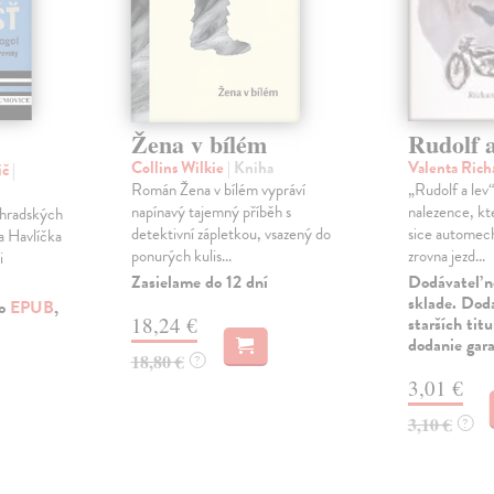
Žena v bílém
Rudolf a
Collins Wilkie
| Kniha
Valenta Ric
ič
|
Román Žena v bílém vypráví
„Rudolf a lev“
napínavý tajemný příběh s
nalezence, kte
rohradských
detektivní zápletkou, vsazený do
sice automec
a Havlíčka
ponurých kulis...
zrovna jezd...
i
Zasielame do 12 dní
Dodávateľ n
sklade. Doda
ko
EPUB
,
18,24 €
starších tit
dodanie gar
18,80 €
?
3,01 €
3,10 €
?