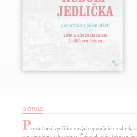
O TITULE
P
roslul také využitím nových operačních technik, s
rentgenologie, jako první v Čechách začal také využívat