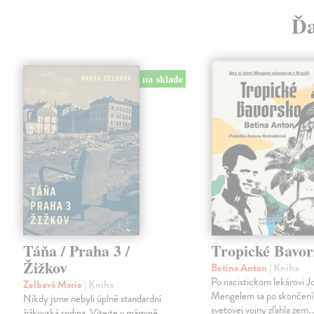
Ďa
na sklade
Táňa / Praha 3 /
Tropické Bavor
Žižkov
Betina Anton
| Kniha
Po nacistickom lekárovi J
Zelbová Marie
| Kniha
Mengelem sa po skončení
Nikdy jsme nebyli úplně standardní
svetovej vojny zľahla zem.
žižkovská rodina. Vítejte v mámině