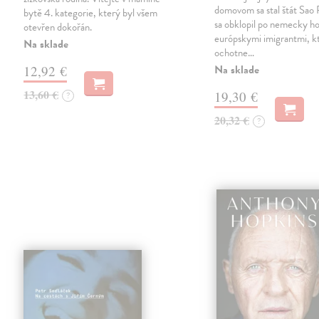
domovom sa stal štát Sao 
bytě 4. kategorie, který byl všem
sa obklopil po nemecky ho
otevřen dokořán.
európskymi imigrantmi, k
Na sklade
ochotne…
Na sklade
12,92 €
13,60 €
19,30 €
?
20,32 €
?