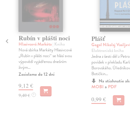
Rubín v plášti noci
Plášť
o
Hlasivcová Markéta
| Kniha
Gogol Nikolaj Vasiljev
Nová sbírka Markéty Hlasivcové
Elektronická kniha
„Rubín v plášti noci“ se hlásí svou
Jedna z šesti děl z Pet
výpovědí vyjádřenou dnešním
povídek v překladu Karl
živým...
Borovského. Úředníkov
Botičkin...
Zasielame do 12 dní
Na stiahnutie a
9,12 €
MOBI
a
PDF
9,40 €
?
0,99 €