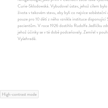
Curie-Sklodowská. Vybudoval ústav, jehož cílem bylo v
života v takovém stavu, aby byli co nejvíce soběstační 
pouze pro 10 dětí z něho vznikla instituce disponující
pacientům. V roce 1926 dostihlo Rudolfa Jedličku zdr
jehož účinky se v té době podceňovaly. Zemřel v pouh
Vyšehradě.
High-contrast mode