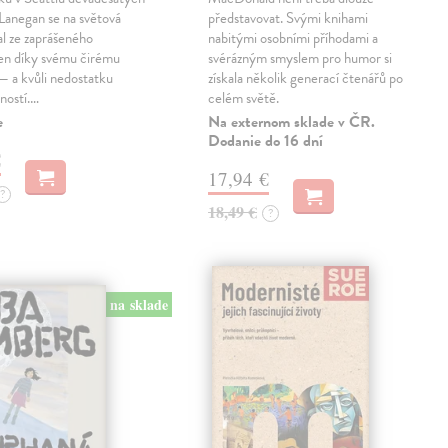
 Lanegan se na světová
představovat. Svými knihami
al ze zaprášeného
nabitými osobními příhodami a
jen díky svému čirému
svérázným smyslem pro humor si
— a kvůli nedostatku
získala několik generací čtenářů po
ností.…
celém světě.
e
Na externom sklade v ČR.
Dodanie do 16 dní
€
17,94 €
?
18,49 €
?
na sklade