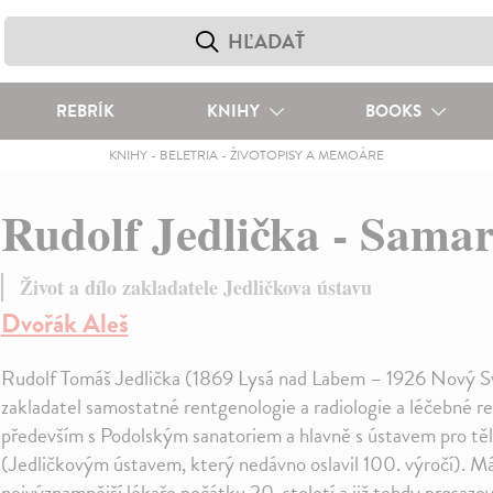
REBRÍK
KNIHY
BOOKS
KNIHY
-
BELETRIA
-
ŽIVOTOPISY A MEMOÁRE
Rudolf Jedlička - Samari
Život a dílo zakladatele Jedličkova ústavu
Dvořák Aleš
Rudolf Tomáš Jedlička (1869 Lysá nad Labem – 1926 Nový Svě
zakladatel samostatné rentgenologie a radiologie a léčebné re
především s Podolským sanatoriem a hlavně s ústavem pro tě
(Jedličkovým ústavem, který nedávno oslavil 100. výročí). Má
nejvýznamnější lékaře počátku 20. století a již tehdy prosaz