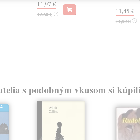
11,97 €
11,45 €
12,60 €
?
11,80 €
?
atelia s podobným vkusom si kúpili
HA