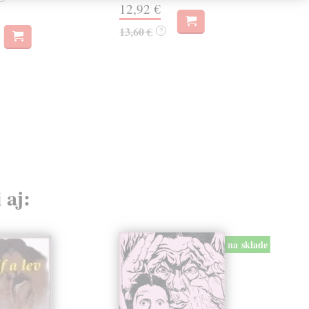
12,92 €
17,
13,60 €
?
 aj:
na sklade