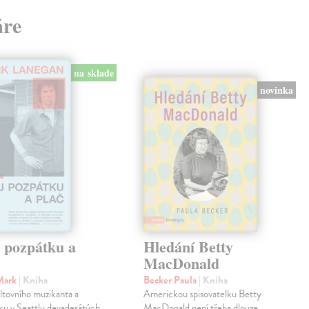
áre
na sklade
novinka
j pozpátku a
Hledání Betty
MacDonald
Mark
| Kniha
Becker Paula
| Kniha
ltovního muzikanta a
Americkou spisovatelku Betty
ku v Seattlu devadesátých
MacDonald není třeba dlouze