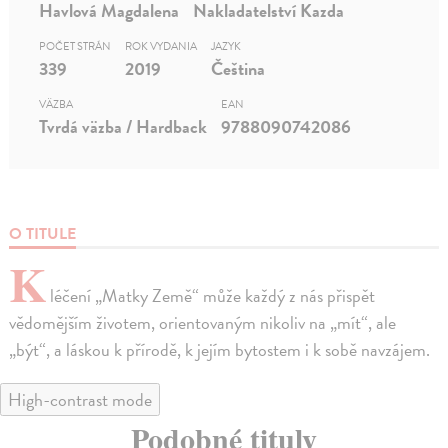
Havlová Magdalena
Nakladatelství Kazda
POČET STRÁN
ROK VYDANIA
JAZYK
339
2019
Čeština
VÄZBA
EAN
Tvrdá väzba / Hardback
9788090742086
O TITULE
K
léčení „Matky Země“ může každý z nás přispět
vědomějším životem, orientovaným nikoliv na „mít“, ale
„být“, a láskou k přírodě, k jejím bytostem i k sobě navzájem.
High-contrast mode
Podobné tituly