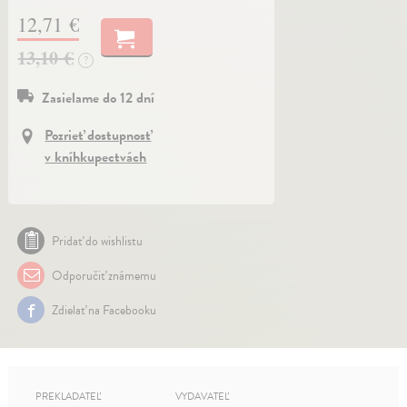
12,71 €
13,10 €
?
Zasielame do 12 dní
Pozrieť dostupnosť
v kníhkupectvách
Pridať do wishlistu
Odporučiť známemu
Zdielať na Facebooku
PREKLADATEĽ
VYDAVATEĽ