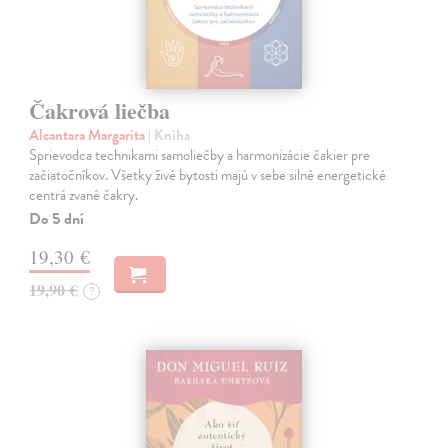
Čakrová liečba
Alcantara Margarita
| Kniha
Sprievodca technikami samoliečby a harmonizácie čakier pre
začiatočníkov. Všetky živé bytosti majú v sebe silné energetické
centrá zvané čakry.
Do 5 dní
19,30 €
19,90 €
?