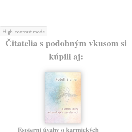
High-contrast mode
Čitatelia s podobným vkusom si
kúpili aj:
Esoterní úvahy o karmických
Bi