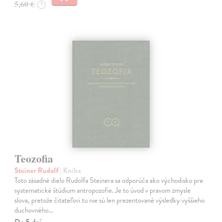
5,60 €
?
Teozofia
Steiner Rudolf
| Kniha
Toto zásadné dielo Rudolfa Steinera sa odporúča ako východisko pre
systematické štúdium antropozofie. Je to úvod v pravom zmysle
slova, pretože čitateľovi tu nie sú len prezentované výsledky vyššieho
duchovného…
Do 5 dní