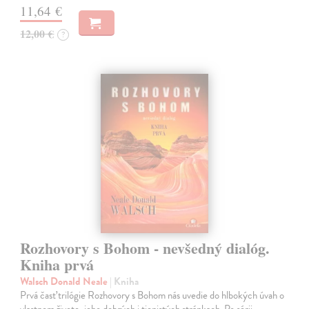
11,64 €
12,00 €
?
Rozhovory s Bohom - nevšedný dialóg.
Kniha prvá
Walsch Donald Neale
| Kniha
Prvá časť trilógie Rozhovory s Bohom nás uvedie do hlbokých úvah o
vlastnom živote, jeho dobrých i tienistých stránkach. Po sérii