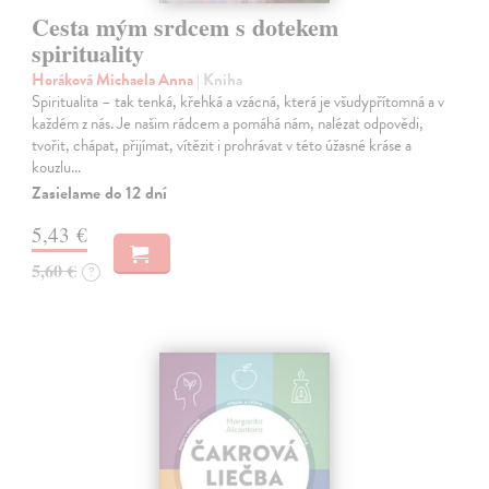
Cesta mým srdcem s dotekem
spirituality
Horáková Michaela Anna
| Kniha
Spiritualita – tak tenká, křehká a vzácná, která je všudypřítomná a v
každém z nás. Je našim rádcem a pomáhá nám, nalézat odpovědi,
tvořit, chápat, přijímat, vítězit i prohrávat v této úžasné kráse a
kouzlu…
Zasielame do 12 dní
5,43 €
5,60 €
?