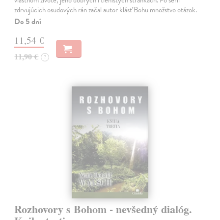
zdrvujúcich osudových rán začal autor klásť Bohu množstvo otázok.
Do 5 dní
11,54 €
11,90 €
?
Rozhovory s Bohom - nevšedný dialóg.