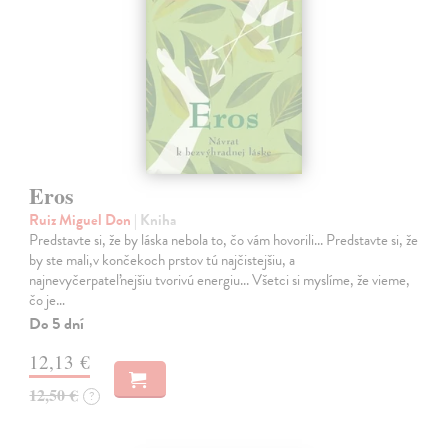
Eros
Ruiz Miguel Don
| Kniha
Predstavte si, že by láska nebola to, čo vám hovorili... Predstavte si, že
by ste mali,v končekoch prstov tú najčistejšiu, a
najnevyčerpateľnejšiu tvorivú energiu... Všetci si myslíme, že vieme,
čo je…
Do 5 dní
12,13 €
12,50 €
?