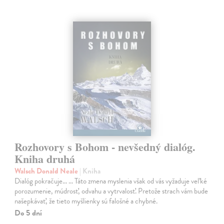
Rozhovory s Bohom - nevšedný dialóg.
Kniha druhá
Walsch Donald Neale
| Kniha
Dialóg pokračuje... ... Táto zmena myslenia však od vás vyžaduje veľké
porozumenie, múdrosť, odvahu a vytrvalosť. Pretože strach vám bude
našepkávať, že tieto myšlienky sú falošné a chybné.
Do 5 dní