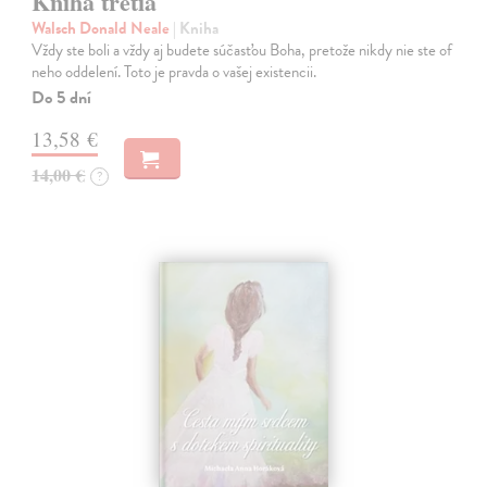
Kniha tretia
Walsch Donald Neale
| Kniha
Vždy ste boli a vždy aj budete súčasťou Boha, pretože nikdy nie ste of
neho oddelení. Toto je pravda o vašej existencii.
Do 5 dní
13,58 €
14,00 €
?