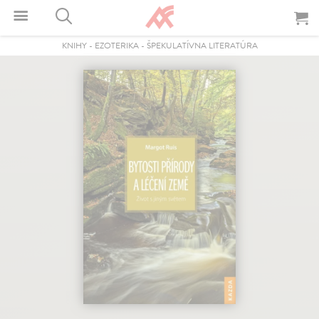
KNIHY
-
EZOTERIKA
-
ŠPEKULATÍVNA LITERATÚRA