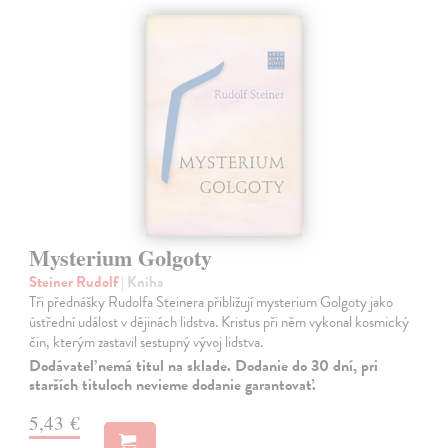
Mysterium Golgoty
Steiner Rudolf
| Kniha
Tři přednášky Rudolfa Steinera přibližují mysterium Golgoty jako
ústřední událost v dějinách lidstva. Kristus při něm vykonal kosmický
čin, kterým zastavil sestupný vývoj lidstva.
Dodávateľ nemá titul na sklade. Dodanie do 30 dní, pri
starších tituloch nevieme dodanie garantovať.
5,43 €