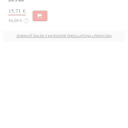
15,71 €
16,20 €
?
ZOBRAZIŤ ĎALŠIE Z KATEGÓRIE ŠPEKULATÍVNA LITERATÚRA