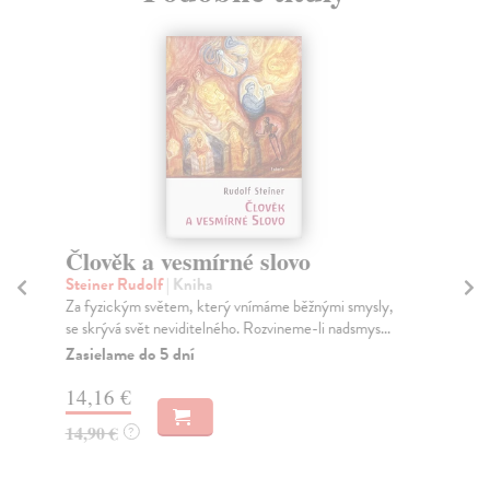
Člověk a vesmírné slovo
N
Steiner Rudolf
| Kniha
Be
Za fyzickým světem, který vnímáme běžnými smysly,
Aut
se skrývá svět neviditelného. Rozvineme-li nadsmys...
pyr
Zasielame do 5 dní
Za
14,16 €
13
14,90 €
14
?