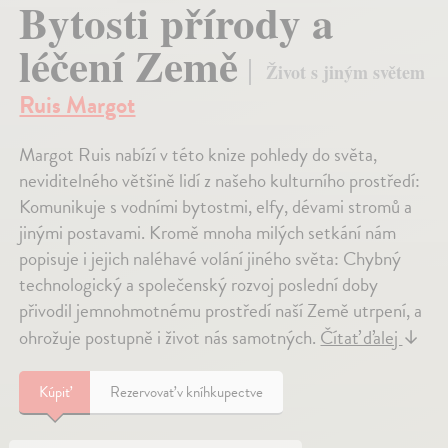
Bytosti přírody a
léčení Země
Život s jiným světem
Ruis Margot
Margot Ruis nabízí v této knize pohledy do světa,
neviditelného většině lidí z našeho kulturního prostředí:
Komunikuje s vodními bytostmi, elfy, dévami stromů a
jinými postavami. Kromě mnoha milých setkání nám
popisuje i jejich naléhavé volání jiného světa: Chybný
technologický a společenský rozvoj poslední doby
přivodil jemnohmotnému prostředí naší Země utrpení, a
ohrožuje postupně i život nás samotných.
Čítať ďalej
↓
Kúpiť
Rezervovať v kníhkupectve