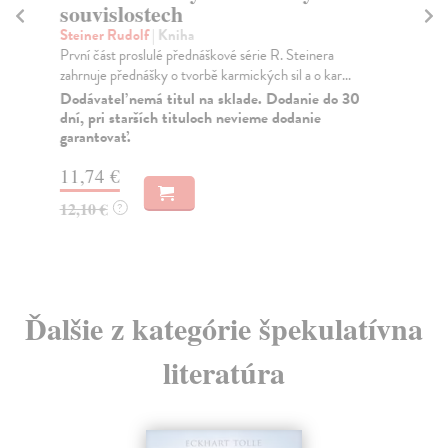
souvislostech
Li
Pře
Steiner Rudolf
| Kniha
pře
První část proslulé přednáškové série R. Steinera
zahrnuje přednášky o tvorbě karmických sil a o kar...
Za
Dodávateľ nemá titul na sklade. Dodanie do 30
18
dní, pri starších tituloch nevieme dodanie
garantovať.
18
11,74 €
12,10 €
?
Ďalšie z kategórie špekulatívna
literatúra