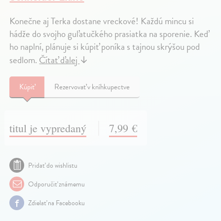
Konečne aj Terka dostane vreckové! Každú mincu si
hádže do svojho guľatučkého prasiatka na sporenie. Keď
ho naplní, plánuje si kúpiť poníka s tajnou skrýšou pod
sedlom.
Čítať ďalej
↓
Kúpiť
Rezervovať v kníhkupectve
titul je vypredaný
7,99 €
Pridať do wishlistu
Odporučiť známemu
Zdielať na Facebooku