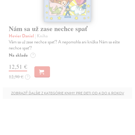
Nám sa už zase nechce spať
Hevier Daniel
| Kniha
Vám sa už zase nechce spať? A nepomohla ani knižka Nám sa ešte
nechce spať?
Na sklade
?
12,51 €
12,90 €
?
ZOBRAZIŤ ĎALŠIE Z KATEGÓRIE KNIHY PRE DETI OD 4 DO 6 ROKOV