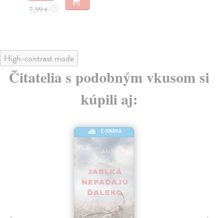
7,99 €
7,
?
High-contrast mode
Čitatelia s podobným vkusom si
kúpili aj:
E-KNIHA