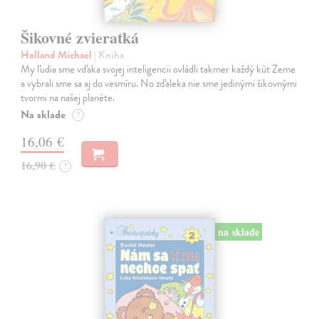
Šikovné zvieratká
Holland Michael
| Kniha
My ľudia sme vďaka svojej inteligencii ovládli takmer každý kút Zeme
a vybrali sme sa aj do vesmíru. No zďaleka nie sme jedinými šikovnými
tvormi na našej planéte.
Na sklade
?
16,06 €
16,90 €
?
na sklade