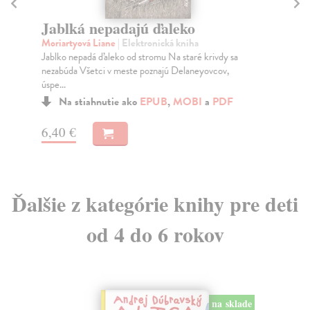
Ve
vo
Jablká nepadajú ďaleko
Vor
Moriartyová Liane
| Elektronická kniha
Fut
Jablko nepadá ďaleko od stromu Na staré krivdy sa
boj
nezabúda Všetci v meste poznajú Delaneyovcov,
Na
úspe...
Na stiahnutie ako
EPUB
,
MOBI
a
PDF
9,
9,
6,40 €
Ďalšie z kategórie knihy pre deti
od 4 do 6 rokov
na sklade