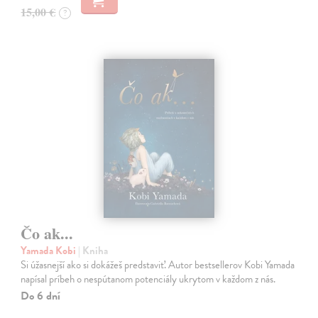
15,00 €
?
Čo ak...
Yamada Kobi
| Kniha
Si úžasnejší ako si dokážeš predstaviť. Autor bestsellerov Kobi Yamada
napísal príbeh o nespútanom potenciály ukrytom v každom z nás.
Do 6 dní