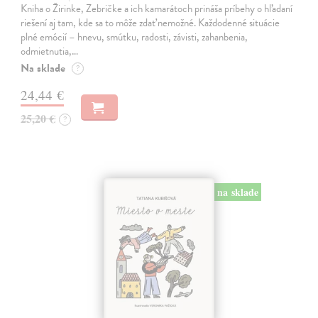
Kniha o Žirinke, Zebričke a ich kamarátoch prináša príbehy o hľadaní
riešení aj tam, kde sa to môže zdať nemožné. Každodenné situácie
plné emócií – hnevu, smútku, radosti, závisti, zahanbenia,
odmietnutia,…
Na sklade
?
24,44 €
25,20 €
?
na sklade