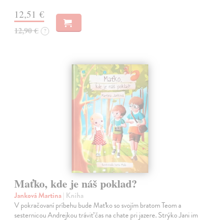
12,51 €
12,90 €
?
Maťko, kde je náš poklad?
Janková Martina
| Kniha
V pokračovaní príbehu bude Maťko so svojím bratom Teom a
sesternicou Andrejkou tráviť čas na chate pri jazere. Strýko Jani im