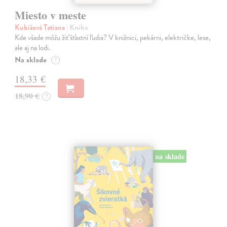
Miesto v meste
Kubišová Tatiana
| Kniha
Kde všade môžu žiť šťastní ľudia? V knižnici, pekárni, električke, lese,
ale aj na lodi.
Na sklade
?
18,33 €
18,90 €
?
na sklade