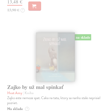
13,48 €
13,90 €
?
na sklade
Zajko by už mal spinkať
Hest Amy
| Kniha
Zajko este nemoze spat. Caka na tata, ktory sa nanho stale neprisiel
pozriet.
Na sklade
?