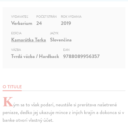
VYDAVATEĽ
POČET STRÁN
ROK VYDANIA
Verbarium
24
2019
EDÍCIA
JAZYK
Kamarátka Terka
Slovenčina
VÄZBA
EAN
Tvrdá väzba / Hardback
9788089956357
O TITULE
K
ým sa to však podarí, neustále si prerátava našetrené
peniaze, dedko jej ukazuje mince z iných krajín a dokonca si v
banke otvorí vlastný účet.