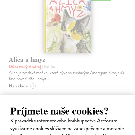
Alica a hmyz
Dúbravský Andrej
| Kniha
Alica je zvedavá mačka, ktorá býva so zvedavým Andrejom. Obaja sú
fascinovaní ríšou hmyzu.
Na sklade
?
28,03 €
Príjmete naše cookies?
28,90 €
?
K prevádzke internetového kníhkupectva Artforum
využívame cookies slúžiace na zabezpečenie a meranie