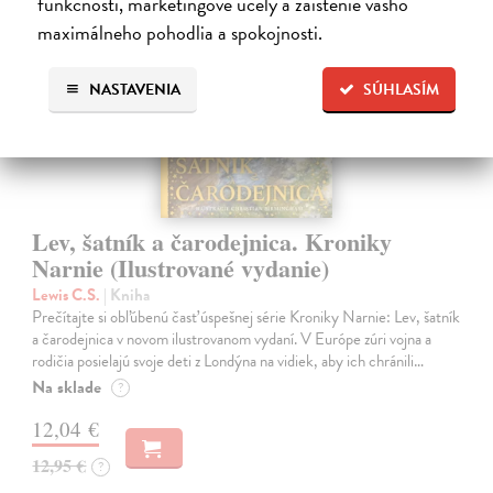
funkčnosti, marketingové účely a zaistenie vášho
maximálneho pohodlia a spokojnosti.
na sklade
NASTAVENIA
SÚHLASÍM
Lev, šatník a čarodejnica. Kroniky
Narnie (Ilustrované vydanie)
Lewis C.S.
| Kniha
Prečítajte si obľúbenú časť úspešnej série Kroniky Narnie: Lev, šatník
a čarodejnica v novom ilustrovanom vydaní. V Európe zúri vojna a
rodičia posielajú svoje deti z Londýna na vidiek, aby ich chránili…
Na sklade
?
12,04 €
12,95 €
?