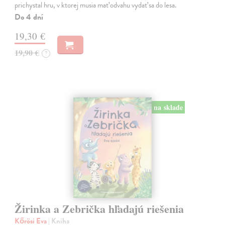
prichystal hru, v ktorej musia mať odvahu vydať sa do lesa.
Do 4 dní
19,30 €
19,90 €
?
na sklade
Žirinka a Zebrička hľadajú riešenia
Kőrösi Eva
| Kniha