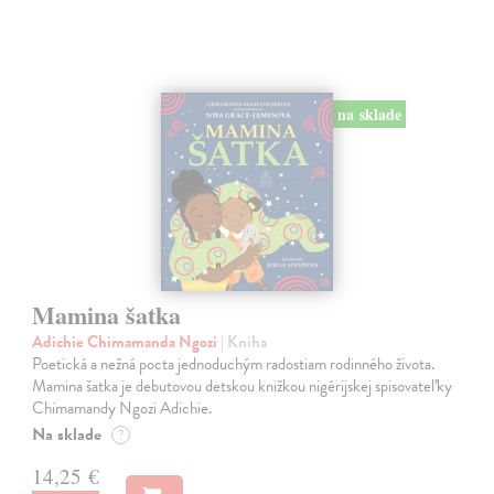
na sklade
Mamina šatka
Adichie Chimamanda Ngozi
| Kniha
Poetická a nežná pocta jednoduchým radostiam rodinného života.
Mamina šatka je debutovou detskou knižkou nigérijskej spisovateľky
Chimamandy Ngozi Adichie.
Na sklade
?
14,25 €