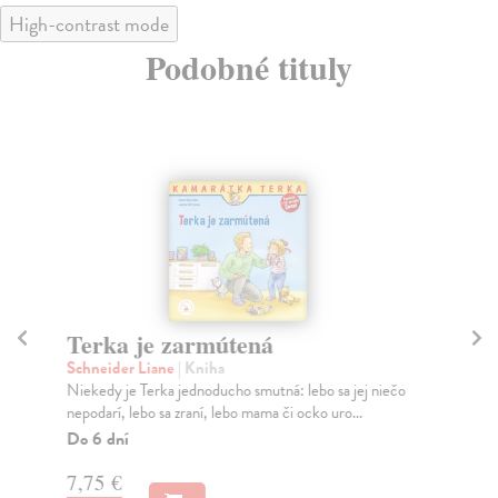
High-contrast mode
Podobné tituly
Terka je zarmútená
T
Schneider Liane
| Kniha
Sc
Niekedy je Terka jednoducho smutná: lebo sa jej niečo
Ter
nepodarí, lebo sa zraní, lebo mama či ocko uro...
nic
Do 6 dní
Na
7,75 €
7,