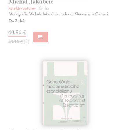
Michal Jakabčic
kolektív autorov
| Kniha
Monografia Michala Jakabčica, rodáka z Klenovca na Gemeri.
Do 3 dní
40,96 €
43,12 €
?