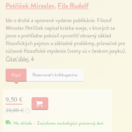
Petříček Miroslav
,
Fila Rudolf
Ide o druhé a upravené vydanie publikácie. Filozof
Miroslav Petříček napísal krátke eseje, v ktorých sa
jasne a prehľadne pokúsil vysvetliť obrazný základ
filozofických pojmov a základné problémy, príznačné pre
súčasné filozofické myslenie (texty sú v českom jazyku).
Čítať ďalej
↓
Kúpiť
Rezervovať v kníhkupectve
9,50 €
10,00 €
?
Na sklade – Zasielame nasledujúci pracovný deň