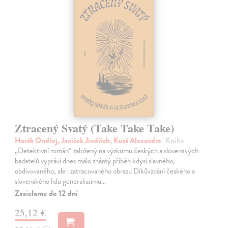
Ztracený Svatý (Take Take Take)
Horák Ondřej, Janíček Jindřich, Kusá Alexandra
| Kniha
„Detektivní román“ založený na výzkumu českých a slovenských
badatelů vypráví dnes málo známý příběh kdysi slavného,
obdivovaného, ale i zatracovaného obrazu Díkůvzdání českého a
slovenského lidu generalissimu…
Zasielame do 12 dní
25,12 €