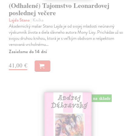
(Odhalené) Tajomstvo Leonardovej
poslednej večere
Lajda Stano
| Kniha
Akademický maliar Stano Lajda je od svojej mladosti neúnavný
výskumník života a diela slávneho autora Mony Lisy. Prichádza už so
svojou druhou knihou, ktorá je s veľkým obdivom a rešpektom
venovaná vrcholnému…
Zasielame do 14 dní
41,00 €
na sklade