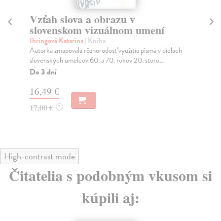
Vzťah slova a obrazu v
Vi
slovenskom vizuálnom umení
h
Ihringová Katarína
| Kniha
Ur
Autorka zmapovala rôznorodosť využitia písma v dielach
Kni
slovenských umelcov 60. a 70. rokov 20. storo...
živ
Do 3 dní
Za
16,49 €
16
17,00 €
17
?
High-contrast mode
Čitatelia s podobným vkusom si
kúpili aj: