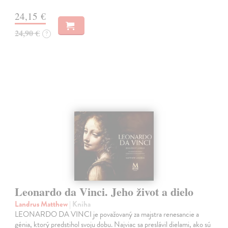
24,15 €
24,90 €
?
Leonardo da Vinci. Jeho život a dielo
Landrus Matthew
| Kniha
LEONARDO DA VINCI je považovaný za majstra renesancie a
génia, ktorý predstihol svoju dobu. Najviac sa preslávil dielami, ako sú