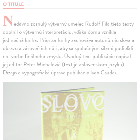
O TITULE
N
edávno zosnulý výtvarný umelec Rudolf Fila tieto texty
doplnil o výtvarnú interpretáciu, vďaka čomu vznikla
jedinečná kniha. Priestor knihy zachováva autonómiu slova a
obrazu a zároveň ich núti, aby sa spoločnými silami podieľali
na tvorbe finálneho zmyslu. Úvodný text publikácie napísal
jej editor Peter Michalovič (text je v slovenskom jazyku).
Dizajn a vypografická úprava publikácie Ivan Csudai.