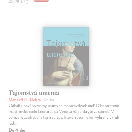
25,90 €
?
Tajomstvá umenia
Mancoff N. Debra
| Kniha
Odhaľte nové významy známych majstrovských diel! Dlho stratené
majstrovské dielo Leonarda da Vinci sa nájde skryté za stenou. V
obraze je zašifrovaná tajná správa, ktorej rozumie len vybraný okruh
ľudí.…
Do 4 dní