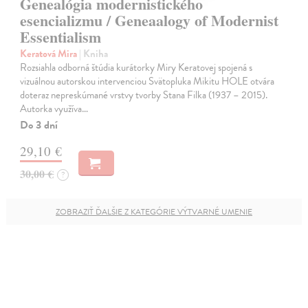
Genealógia modernistického
esencializmu / Geneaalogy of Modernist
Essentialism
Keratová Mira
| Kniha
Rozsiahla odborná štúdia kurátorky Miry Keratovej spojená s
vizuálnou autorskou intervenciou Svätopluka Mikitu HOLE otvára
doteraz nepreskúmané vrstvy tvorby Stana Filka (1937 – 2015).
Autorka využíva…
Do 3 dní
29,10 €
30,00 €
?
ZOBRAZIŤ ĎALŠIE Z KATEGÓRIE VÝTVARNÉ UMENIE