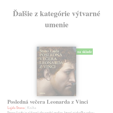
Ďalšie z kategórie výtvarné
umenie
na sklade
Posledná večera Leonarda z Vinci
Lajda Stano
| Kniha
Stano Lajda je súčasný slovenský maliar, ktorý niekoľko rokov