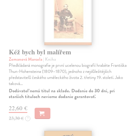
Kéž bych byl malířem
Zemanová Marcela
| Kniha
Předkládaná monografie je první ucelenou biografií hraběte Františka
Thun-Hohensteina (1809–1870), jednoho z nejdůležitějších
představitelů českého uměleckého života 2. třetiny 19. století. Jako
taková…
Dodávateľ nemá titul na sklade. Dodanie do 30 dní, pri
starších tituloch nevieme dodanie garantovať.
22,60 €
23,30 €
?