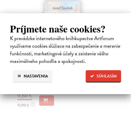
Príjmete naše cookies?
K prevádzke internetového kníhkupectva Artforum
využívame cookies slúžiace na zabezpečenie a meranie
funkčnosti, marketingové účely a zaistenie vášho
Od slova do SLOVA
K
maximálneho pohodlia a spokojnosti.
D
Špaček Jozef
| Kniha
Kniha prozaika a literárneho kritika Jozefa Špačka
Hu
NASTAVENIA
SÚHLASÍM
(1950, Skalica) Od slova do SLOVA (Recenzie a prí...
Vyd
zač
Do 4 dní
...
9,60 €
Za
9,90 €
?
5,
6,