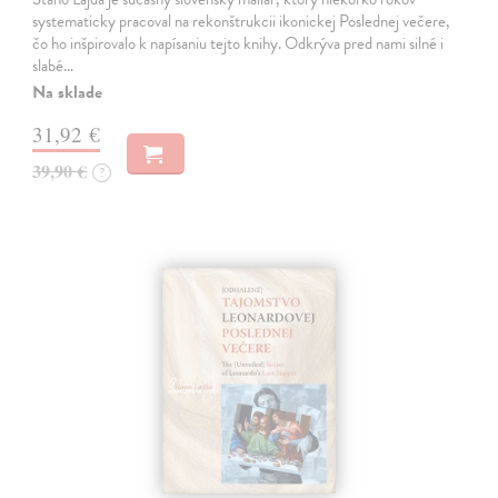
systematicky pracoval na rekonštrukcii ikonickej Poslednej večere,
čo ho inšpirovalo k napísaniu tejto knihy. Odkrýva pred nami silné i
slabé…
Na sklade
31,92 €
39,90 €
?