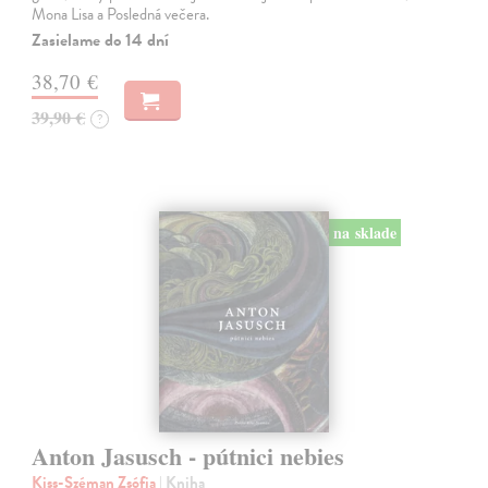
Mona Lisa a Posledná večera.
Zasielame do 14 dní
38,70 €
39,90 €
?
na sklade
Anton Jasusch - pútnici nebies
Kiss-Széman Zsófia
| Kniha