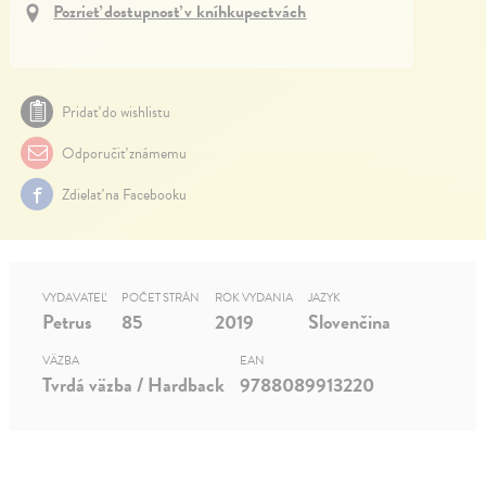
Pozrieť dostupnosť v kníhkupectvách
Pridať do wishlistu
Odporučiť známemu
Zdielať na Facebooku
VYDAVATEĽ
POČET STRÁN
ROK VYDANIA
JAZYK
Petrus
85
2019
Slovenčina
VÄZBA
EAN
Tvrdá väzba / Hardback
9788089913220