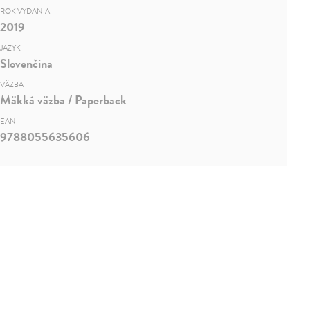
ROK VYDANIA
2019
JAZYK
Slovenčina
VÄZBA
Mäkká väzba / Paperback
EAN
9788055635606