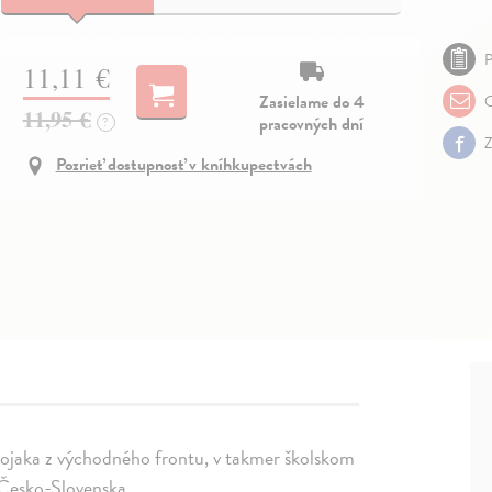
P
11,11 €
Zasielame do 4
O
11,95 €
pracovných dní
?
Z
Pozrieť dostupnosť v kníhkupectvách
ojaka z východného frontu, v takmer školskom
k Česko-Slovenska.