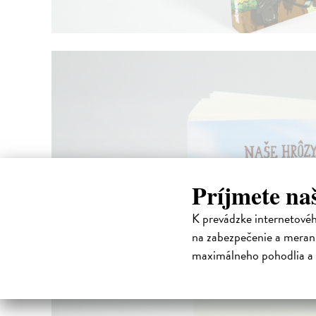
Príjmete na
K prevádzke internetové
na zabezpečenie a merani
maximálneho pohodlia a 