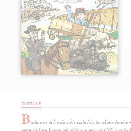
O TITULE
B
udeme mať možnosť nazrieť do korešpondencie v
teste zistíme, kto sa najväčšou mierou zaslúžil o vzni