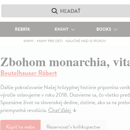
REBRÍK
KNIHY
BOOKS
KNIHY
-
KNIHY PRE DETI
-
NÁUČNÉ NAD 10 ROKOV
Zbohom monarchia, vita
Beutelhauser Róbert
Ďalšie pokračovanie Našej hrôzyplnej histórie pripomína vzni
výročie oslavujeme v roku 2018. Dozvieme sa, čo všetko pre
Spoznáme život na slovenskej dedine, zistíme, ako sa na prelo
priemyselná revolúcia.
Čítať ďalej
↓
Kúpiť
na webe
Rezervovať v kníhkupectve