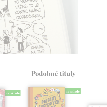
Podobné tituly
na sklade
na sklade