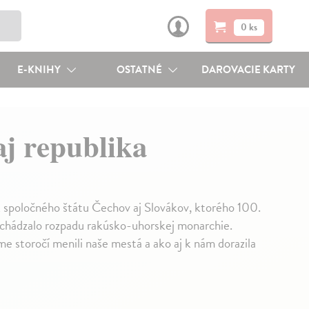
0 ks
E-KNIHY
OSTATNÉ
DAROVACIE KARTY
j republika
k spoločného štátu Čechov aj Slovákov, ktorého 100.
dchádzalo rozpadu rakúsko-uhorskej monarchie.
me storočí menili naše mestá a ako aj k nám dorazila