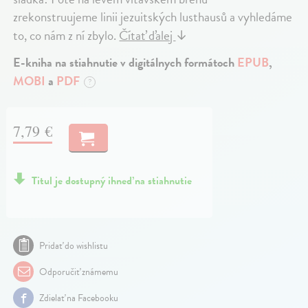
zrekonstruujeme linii jezuitských lusthausů a vyhledáme
to, co nám z ní zbylo.
Čítať ďalej
↓
E-kniha na stiahnutie v digitálnych formátoch
EPUB
,
MOBI
a
PDF
?
7,79 €
Titul je dostupný ihneď na stiahnutie
Pridať do wishlistu
Odporučiť známemu
Zdielať na Facebooku