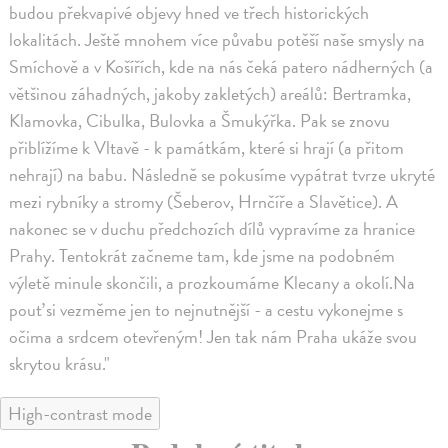
budou překvapivé objevy hned ve třech historických
lokalitách. Ještě mnohem více půvabu potěší naše smysly na
Smíchově a v Košířích, kde na nás čeká patero nádherných (a
většinou záhadných, jakoby zakletých) areálů: Bertramka,
Klamovka, Cibulka, Bulovka a Šmukýřka. Pak se znovu
přiblížíme k Vltavě - k památkám, které si hrají (a přitom
nehrají) na babu. Následně se pokusíme vypátrat tvrze ukryté
mezi rybníky a stromy (Šeberov, Hrnčíře a Slavětice). A
nakonec se v duchu předchozích dílů vypravíme za hranice
Prahy. Tentokrát začneme tam, kde jsme na podobném
výletě minule skončili, a prozkoumáme Klecany a okolí.Na
pouť si vezměme jen to nejnutnější - a cestu vykonejme s
očima a srdcem otevřeným! Jen tak nám Praha ukáže svou
skrytou krásu."
High-contrast mode