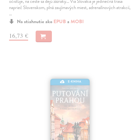
očisťuje, na ceste sa dejú zázraky... Via Slovakia je jedinečná trasa
naprieč Slovenskom, plná zaujímavých miest, adrenalínových atrakcií,
…
Na stiahnutie ako
EPUB
a
MOBI
16,73 €
E-KNIHA