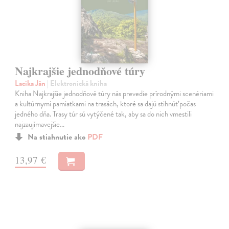
Najkrajšie jednodňové túry
Lacika Ján
| Elektronická kniha
Kniha Najkrajšie jednodňové túry nás prevedie prírodnými scenériami
a kultúrnymi pamiatkami na trasách, ktoré sa dajú stihnúť počas
jedného dňa. Trasy túr sú vytýčené tak, aby sa do nich vmestili
najzaujímavejšie…
Na stiahnutie ako
PDF
13,97 €