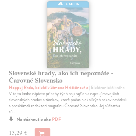
E-KNIHA
Slovenské hrady, ako ich nepoznáte -
Čarovné Slovensko
Hoppej Rado, kolektív Simona Hričišinová a
| Elektronická kniha
V tejto knihe nájdete príbehy tých najkrajších a najzaujímavejších
slovenských hradov a zámkov, ktoré počas niekoľkých rokov navštívili
a preskúmali redaktori magazínu Čarovné Slovensko. Jej súčasťou
sú…
Na stiahnutie ako
PDF
13,29 €