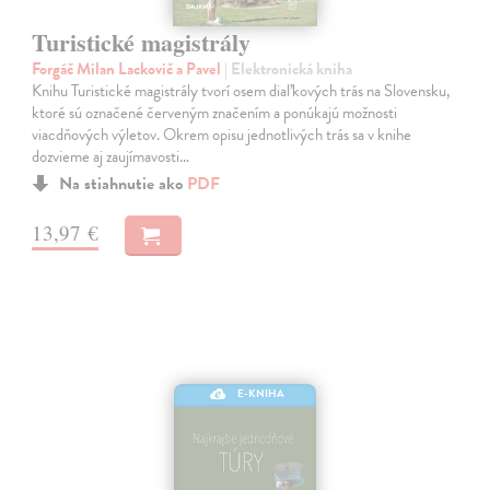
Turistické magistrály
Forgáč Milan Lackovič a Pavel
| Elektronická kniha
Knihu Turistické magistrály tvorí osem diaľkových trás na Slovensku,
ktoré sú označené červeným značením a ponúkajú možnosti
viacdňových výletov. Okrem opisu jednotlivých trás sa v knihe
dozvieme aj zaujímavosti…
Na stiahnutie ako
PDF
13,97 €
E-KNIHA