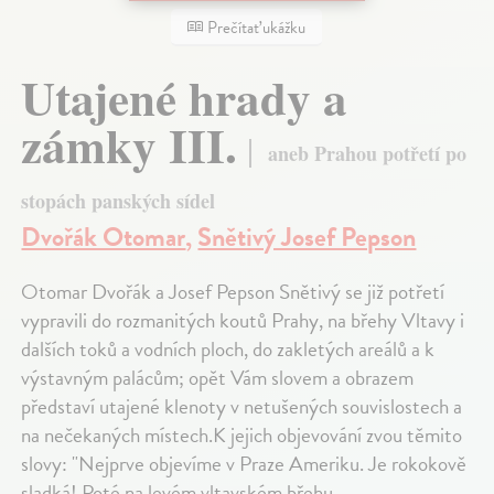
Prečítať ukážku
Utajené hrady a
zámky III.
aneb Prahou potřetí po
stopách panských sídel
Dvořák Otomar
,
Snětivý Josef Pepson
Otomar Dvořák a Josef Pepson Snětivý se již potřetí
vypravili do rozmanitých koutů Prahy, na břehy Vltavy i
dalších toků a vodních ploch, do zakletých areálů a k
výstavným palácům; opět Vám slovem a obrazem
představí utajené klenoty v netušených souvislostech a
na nečekaných místech.K jejich objevování zvou těmito
slovy: "Nejprve objevíme v Praze Ameriku. Je rokokově
sladká! Poté na levém vltavském břehu