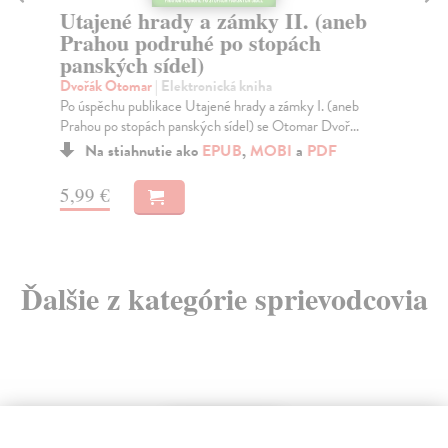
Utajené hrady a zámky II. (aneb
I
Prahou podruhé po stopách
S
panských sídel)
Klí
„He
Dvořák Otomar
| Elektronická kniha
bra
Po úspěchu publikace Utajené hrady a zámky I. (aneb
Prahou po stopách panských sídel) se Otomar Dvoř...
Na stiahnutie ako
EPUB
,
MOBI
a
PDF
3,
5,99 €
Ďalšie z kategórie sprievodcovia
E-KNIHA