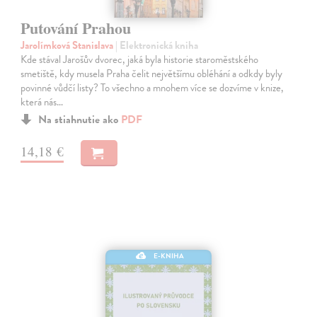
Putování Prahou
Jarolímková Stanislava
| Elektronická kniha
Kde stával Jarošův dvorec, jaká byla historie staroměstského
smetiště, kdy musela Praha čelit největšímu obléhání a odkdy byly
povinné vůdčí listy? To všechno a mnohem více se dozvíme v knize,
která nás…
Na stiahnutie ako
PDF
14,18 €
E-KNIHA