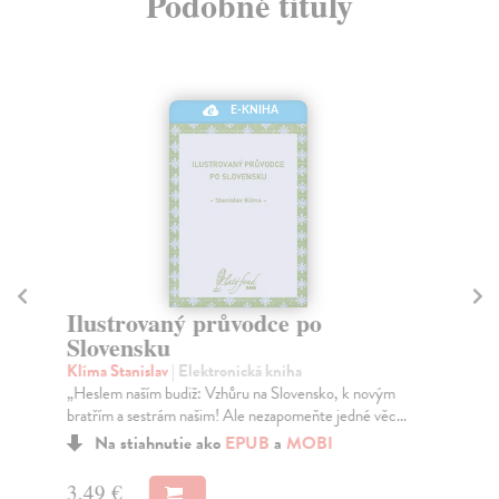
Podobné tituly
E-KNIHA
Ilustrovaný průvodce po
T
Slovensku
Ku
"Kn
Klíma Stanislav
| Elektronická kniha
Kub
„Heslem naším budiž: Vzhůru na Slovensko, k novým
bratřím a sestrám našim! Ale nezapomeňte jedné věc...
Na stiahnutie ako
EPUB
a
MOBI
3,
3,49 €