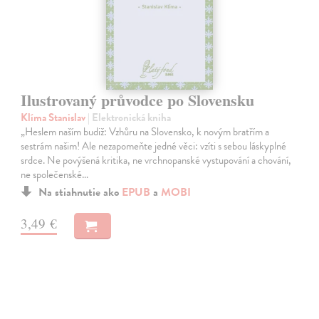
Ilustrovaný průvodce po Slovensku
Klíma Stanislav
| Elektronická kniha
„Heslem naším budiž: Vzhůru na Slovensko, k novým bratřím a
sestrám našim! Ale nezapomeňte jedné věci: vzíti s sebou láskyplné
srdce. Ne povýšená kritika, ne vrchnopanské vystupování a chování,
ne společenské…
Na stiahnutie ako
EPUB
a
MOBI
3,49 €