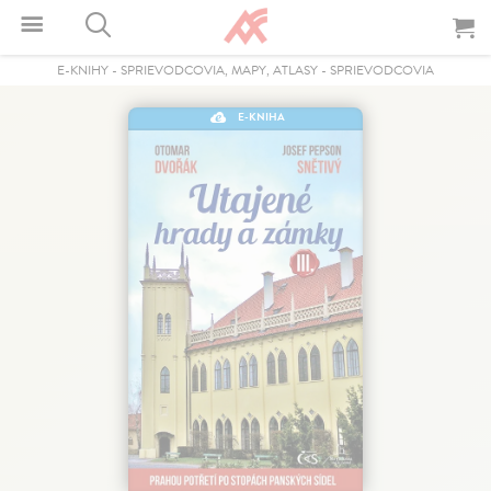
E-KNIHY
-
SPRIEVODCOVIA, MAPY, ATLASY
-
SPRIEVODCOVIA
E-KNIHA