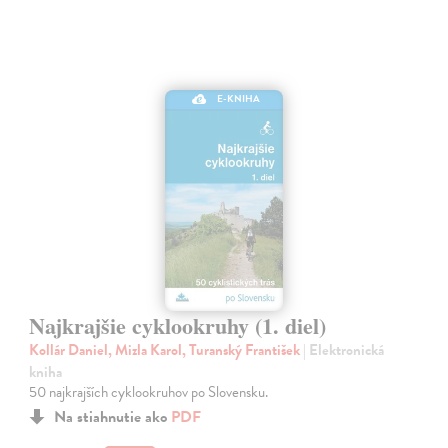
E-KNIHA
Najkrajšie cyklookruhy (1. diel)
Kollár Daniel, Mizla Karol, Turanský František
| Elektronická
kniha
50 najkrajších cyklookruhov po Slovensku.
Na stiahnutie ako
PDF