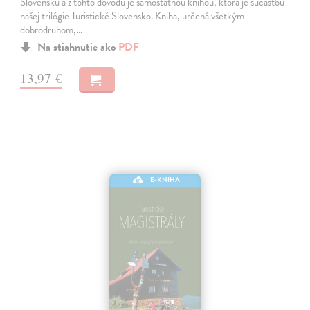
Slovensku a z tohto dôvodu je samostatnou knihou, ktorá je súčasťou
našej trilógie Turistické Slovensko. Kniha, určená všetkým
dobrodruhom,…
Na stiahnutie ako
PDF
13,97 €
E-KNIHA