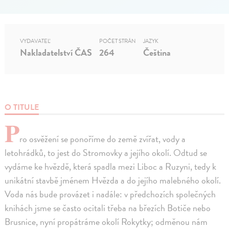
VYDAVATEĽ
POČET STRÁN
JAZYK
Nakladatelství ČAS
264
Čeština
O TITULE
P
ro osvěžení se ponoříme do země zvířat, vody a
letohrádků, to jest do Stromovky a jejího okolí. Odtud se
vydáme ke hvězdě, která spadla mezi Liboc a Ruzyni, tedy k
unikátní stavbě jménem Hvězda a do jejího malebného okolí.
Voda nás bude provázet i nadále: v předchozích společných
knihách jsme se často ocitali třeba na březích Botiče nebo
Brusnice, nyní propátráme okolí Rokytky; odměnou nám