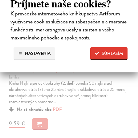
Príjmete naše cookies?
K prevádzke internetového kníhkupectva Artforum
využívame cookies slúžiace na zabezpečenie a meranie
funkčnosti, marketingové účely a zaistenie vášho
maximálneho pohodlia a spokojnosti.
NASTAVENIA
SÚHLASÍM
Najkrajšie cyklookruhy (2. diel)
Kollár Daniel, Mizla Karol, Turanský František
| Elektronická
kniha
Kniha Najkrajšie cyklookruhy (2. diel) ponúka 50 najkrajších
okruhových trás (z toho 25 náročnejších základných trás a 25 menej
náročných alternatívnych okruhov vo vzájomnej blízkosti)
rozmiestnených pomerne…
Na stiahnutie ako
PDF
9,59 €