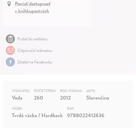
Pozrieť dostupnosť
v kníhkupectvách
Pridať do wishlistu
Odporučiť známemu
Zdielať na Facebooku
VYDAVATEĽ
POČET STRÁN
ROK VYDANIA
JAZYK
Veda
260
2012
Slovenčina
VÄZBA
EAN
Tvrdá väzba / Hardback
9788022412636