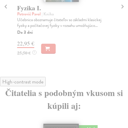
Fyzika I.
Il
č
Petrovič Pavol
| Kniha
Učebnica oboznamuje čitateľov so základmi klasickej
Ha
fyziky a počítačovej fyziky v rozsahu umožňujúco...
Ilu
Haw
Do 3 dní
Na
22,95 €
18
25,50 €
?
19
High-contrast mode
Čitatelia s podobným vkusom si
kúpili aj: