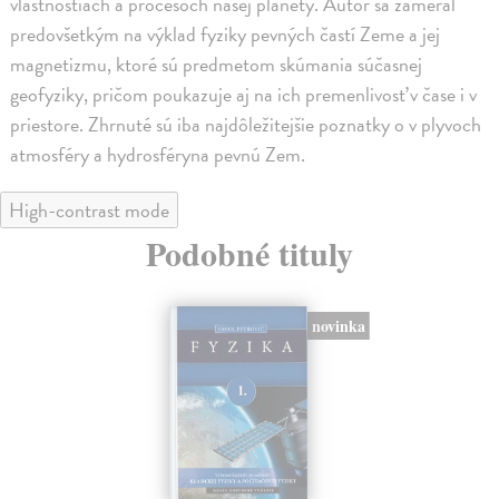
vlastnostiach a procesoch našej planéty. Autor sa zameral
predovšetkým na výklad fyziky pevných častí Zeme a jej
magnetizmu, ktoré sú predmetom skúmania súčasnej
geofyziky, pričom poukazuje aj na ich premenlivosť v čase i v
priestore. Zhrnuté sú iba najdôležitejšie poznatky o v plyvoch
atmosféry a hydrosféryna pevnú Zem.
High-contrast mode
Podobné tituly
novinka