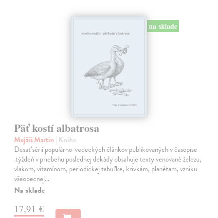
na sklade
Päť kostí albatrosa
Mojžiš Martin
| Kniha
Desať sérií populárno-vedeckých článkov publikovaných v časopise
.týždeň v priebehu poslednej dekády obsahuje texty venované železu,
vlakom, vitamínom, periodickej tabuľke, krivkám, planétam, vzniku
všeobecnej…
Na sklade
17,91 €