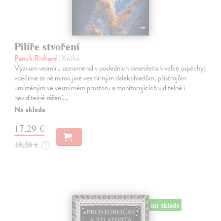
Pilíře stvoření
Panek Richard
| Kniha
Výzkum vesmíru zaznamenal v posledních desetiletích velké úspěchy;
vděčíme za ně mimo jiné vesmírným dalekohledům, přístrojům
umístěným ve vesmírném prostoru a monitorujících viditelné i
neviditelné záření.…
Na sklade
17,29 €
18,20 €
?
na sklade