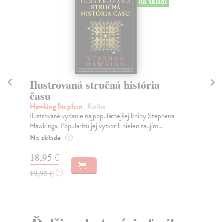
na sklade
Ilustrovaná stručná história
K
času
Ko
Kús
Hawking Stephen
| Kniha
záz
Ilustrované vydanie najpopulárnejšej knihy Stephena
Hawkinga. Popularitu jej vytvorili nielen zaujím...
Na
Na sklade
?
17
18,95 €
18
19,95 €
?