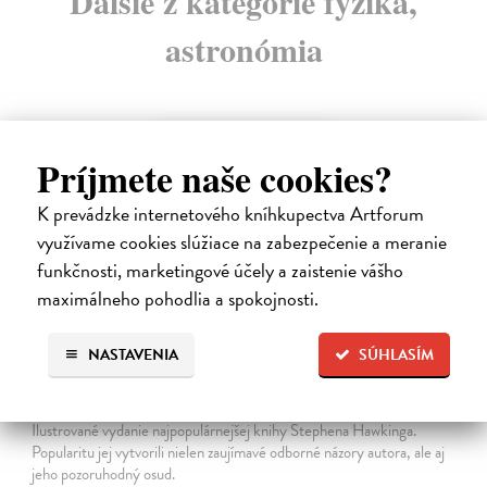
Ďalšie z kategórie fyzika,
astronómia
na sklade
Príjmete naše cookies?
K prevádzke internetového kníhkupectva Artforum
využívame cookies slúžiace na zabezpečenie a meranie
funkčnosti, marketingové účely a zaistenie vášho
maximálneho pohodlia a spokojnosti.
NASTAVENIA
SÚHLASÍM
Ilustrovaná stručná história času
Hawking Stephen
| Kniha
Ilustrované vydanie najpopulárnejšej knihy Stephena Hawkinga.
Popularitu jej vytvorili nielen zaujímavé odborné názory autora, ale aj
jeho pozoruhodný osud.