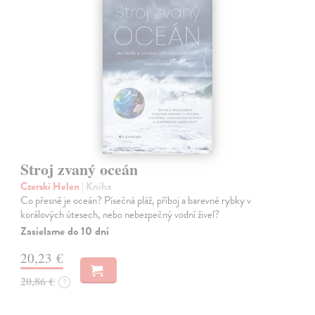
Stroj zvaný oceán
Czerski Helen
| Kniha
Co přesně je oceán? Písečná pláž, příboj a barevné rybky v
korálových útesech, nebo nebezpečný vodní živel?
Zasielame do 10 dní
20,23 €
20,86 €
?