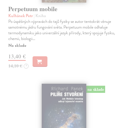
Perpetuum mobile
Kulhánek Petr
| Kniha
Po úspěšných výpravách do tajů fyziky se autor tentokrát věnuje
samotnému jádru fungování světa. Perpetuum mobile odhaluje
termodynamiku jako univerzální jazyk přírody, který spojuje fyziku,
chemii, biologii…
Na sklade
13,40 €
14,10 €
?
na sklade