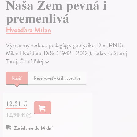
Naša Zem pevná i
premenlivá
Hvožďara Milan
Významný vedec a pedagóg v geofyzike, Doc. RNDr.
Milan Hvožďara, DrSc.( 1942 - 2012 ), rodák zo Starej
Turej.
Čítať ďalej
↓
Kúpiť
Rezervovať v kníhkupectve
12,51 €
12,90 €
?
Zasielame do 14 dní