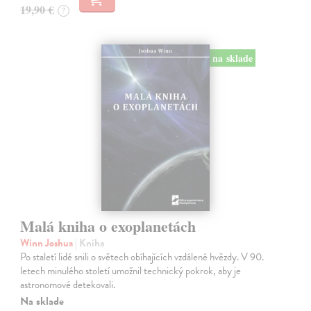
19,90 €
?
na sklade
Malá kniha o exoplanetách
Winn Joshua
| Kniha
Po staletí lidé snili o světech obíhajících vzdálené hvězdy. V 90.
letech minulého století umožnil technický pokrok, aby je
astronomové detekovali.
Na sklade