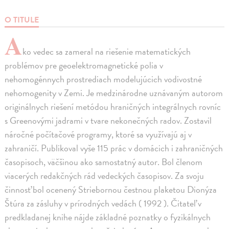
O TITULE
A
ko vedec sa zameral na riešenie matematických
problémov pre geoelektromagnetické polia v
nehomogénnych prostrediach modelujúcich vodivostné
nehomogenity v Zemi. Je medzinárodne uznávaným autorom
originálnych riešení metódou hraničných integrálnych rovníc
s Greenovými jadrami v tvare nekonečných radov. Zostavil
náročné počítačové programy, ktoré sa využívajú aj v
zahraničí. Publikoval vyše 115 prác v domácich i zahraničných
časopisoch, väčšinou ako samostatný autor. Bol členom
viacerých redakčných rád vedeckých časopisov. Za svoju
činnosť bol ocenený Striebornou čestnou plaketou Dionýza
Štúra za zásluhy v prírodných vedách ( 1992 ). Čitateľ v
predkladanej knihe nájde základné poznatky o fyzikálnych