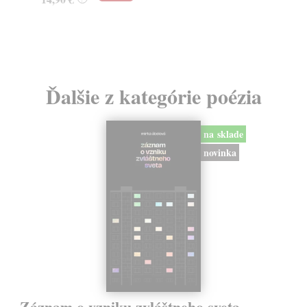
7,
Ďalšie z kategórie poézia
na sklade
novinka
Záznam o vzniku zvláštneho sveta