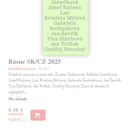
Básne SK/CZ 2025
kolektív autorov
| Kniha
Kolektív autorov a autoriek: Zuzana Goleinová, Alžběta Janečková,
Josef Kučera, Luz, Kristína Mičová, Gabriela Sedmáková, Jan Ševčík,
Tina Štěrbová, Jan Trtílek, Ondřej Novotný Zborník desiatich
najlepších…
Na sklade
8,98 €
9,45 €
?