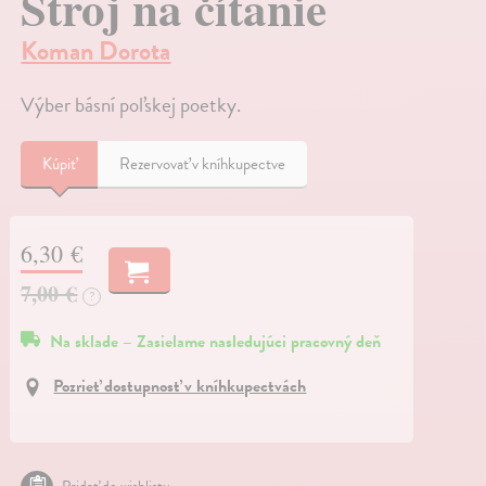
Stroj na čítanie
Koman Dorota
Výber básní poľskej poetky.
Kúpiť
Rezervovať v kníhkupectve
6,30 €
7,00 €
?
Na sklade – Zasielame nasledujúci pracovný deň
Pozrieť dostupnosť v kníhkupectvách