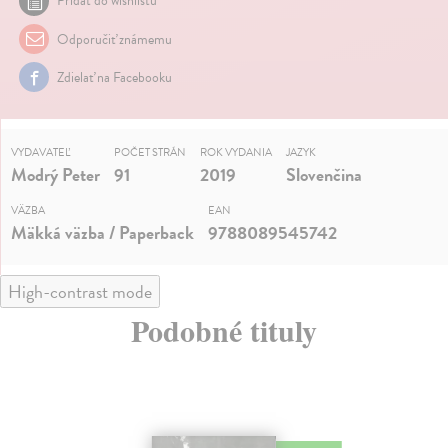
Pridať do wishlistu
Odporučiť známemu
Zdielať na Facebooku
VYDAVATEĽ
POČET STRÁN
ROK VYDANIA
JAZYK
Modrý Peter
91
2019
Slovenčina
VÄZBA
EAN
Mäkká väzba / Paperback
9788089545742
High-contrast mode
Podobné tituly