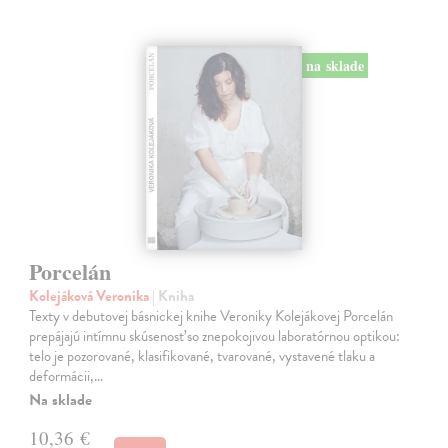
na sklade
Porcelán
Kolejáková Veronika
| Kniha
Texty v debutovej básnickej knihe Veroniky Kolejákovej Porcelán
prepájajú intímnu skúsenosť so znepokojivou laboratórnou optikou:
telo je pozorované, klasifikované, tvarované, vystavené tlaku a
deformácii,…
Na sklade
10,36 €