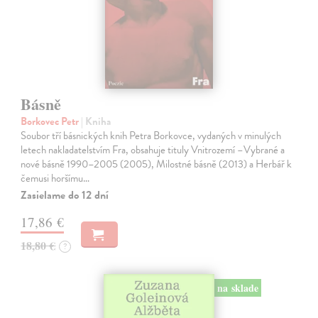
Básně
Borkovec Petr
| Kniha
Soubor tří básnických knih Petra Borkovce, vydaných v minulých
letech nakladatelstvím Fra, obsahuje tituly Vnitrozemí –Vybrané a
nové básně 1990–2005 (2005), Milostné básně (2013) a Herbář k
čemusi horšímu…
Zasielame do 12 dní
17,86 €
18,80 €
?
na sklade