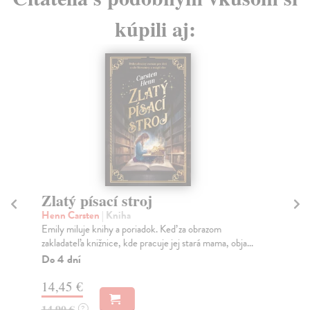
kúpili aj:
Zlatý písací stroj
N
Henn Carsten
| Kniha
Špa
Emily miluje knihy a poriadok. Keď za obrazom
Slo
zakladateľa knižnice, kde pracuje jej stará mama, obja...
pre
vzť
Do 4 dní
Za
14,45 €
6,
14,90 €
?