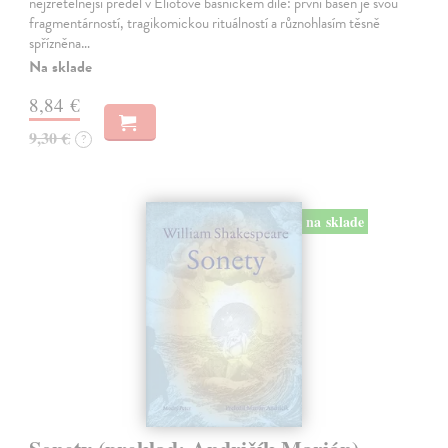
nejzřetelnější předěl v Eliotově básnickém díle: první báseň je svou
fragmentárností, tragikomickou rituálností a různohlasím těsně
spřízněna…
Na sklade
8,84 €
9,30 €
?
na sklade