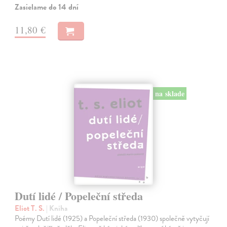
Zasielame do 14 dní
11,80 €
na sklade
Dutí lidé / Popeleční středa
Eliot T. S.
| Kniha
Poémy Dutí lidé (1925) a Popeleční středa (1930) společně vytyčují