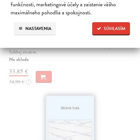
funkčnosti, marketingové účely a zaistenie vášho
maximálneho pohodlia a spokojnosti.
Miluj ma ako naozaj
Válek Miroslav
| Kniha
NASTAVENIA
SÚHLASÍM
HRANICA MEDZI NÁDEJOU A SEBAKLAMOM
SLOVENSKÉHO KLASIKA. Nemýlia sa tí, ktorí v básnikovi
Miroslavovi Válkovi (1927 – 1991) vidia deziluzívneho analytika
ľudskej situácie.
Na sklade
33,85 €
34,90 €
?