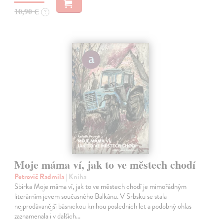
10,90 €
?
Moje máma ví, jak to ve městech chodí
Petrovič Radmila
| Kniha
Sbírka Moje máma ví, jak to ve městech chodí je mimořádným
literárním jevem současného Balkánu. V Srbsku se stala
nejprodávanější básnickou knihou posledních let a podobný ohlas
zaznamenala i v dalších…