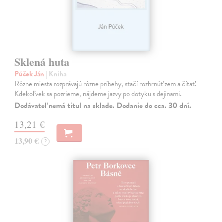
Sklená huta
Púček Ján
| Kniha
Rôzne miesta rozprávajú rôzne príbehy, stačí rozhrnúť zem a čítať.
Kdekoľvek sa pozrieme, nájdeme jazvy po dotyku s dejinami.
Dodávateľ nemá titul na sklade. Dodanie do cca. 30 dní.
13,21 €
13,90 €
?