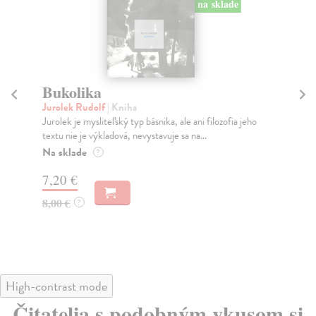
na sklade
Bukolika
B
Jurolek Rudolf
| Kniha
kol
Jurolek je mysliteľský typ básnika, ale ani filozofia jeho
Kol
textu nie je výkladová, nevystavuje sa na...
Jan
Na sklade
Na
?
7,20 €
8,
8,00 €
9,
?
High-contrast mode
Čitatelia s podobným vkusom si