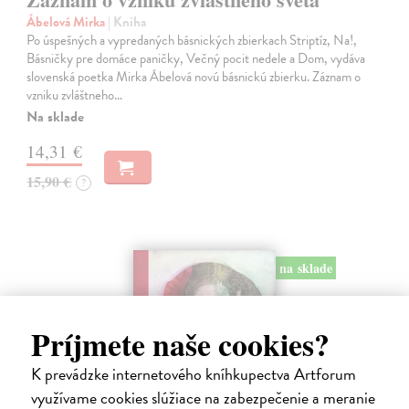
Ábelová Mirka
| Kniha
Po úspešných a vypredaných básnických zbierkach Striptíz, Na!,
Básničky pre domáce paničky, Večný pocit nedele a Dom, vydáva
slovenská poetka Mirka Ábelová novú básnickú zbierku. Záznam o
vzniku zvláštneho…
Na sklade
14,31 €
15,90 €
?
na sklade
Príjmete naše cookies?
K prevádzke internetového kníhkupectva Artforum
využívame cookies slúžiace na zabezpečenie a meranie