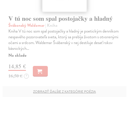
V tú noc som spal postojačky a hladný
Švábenský Waldemar
| Kniha
Kniha V tú noc som spal postojačky a hladný je poetickým denníkom
nespavého pozorovateľa sveta, ktorý sa prebíja životom s otvorenými
očami a srdcom. Waldemar Švábenský v nej destiluje desať rokov
básnických…
Na sklade
14,85 €
16,50 €
?
ZOBRAZIŤ ĎALŠIE Z KATEGÓRIE POÉZIA