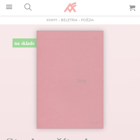
KNIHY
-
BELETRIA
-
POÉZIA
na sklade