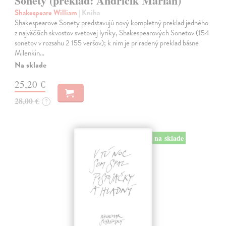
Sonety (preklad: Andričík Marián)
Shakespeare William
| Kniha
Shakespearove Sonety predstavujú nový kompletný preklad jedného
z najväčších skvostov svetovej lyriky, Shakespearových Sonetov (154
sonetov v rozsahu 2 155 veršov); k nim je priradený preklad básne
Milenkin…
Na sklade
25,20 €
28,00 €
?
na sklade