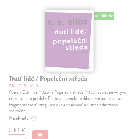
na sklade
Dutí lidé / Popeleční středa
Eliot T. S.
| Kniha
Poémy Dutí lidé (1925) a Popeleční středa (1930) společně vytyčují
nejzřetelnější předěl v Eliotově básnickém díle: první báseň je svou
fragmentárností, tragikomickou rituálností a různohlasím těsně
spřízněna…
Na sklade
?
8,84 €