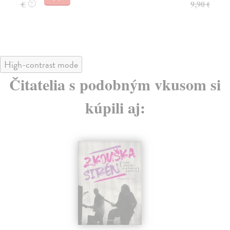
9,90 €
10
?
High-contrast mode
Čitatelia s podobným vkusom si
kúpili aj: