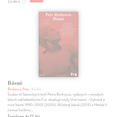
13,90 €
?
Básně
Borkovec Petr
| Kniha
Soubor tří básnických knih Petra Borkovce, vydaných v minulých
letech nakladatelstvím Fra, obsahuje tituly Vnitrozemí –Vybrané a
nové básně 1990–2005 (2005), Milostné básně (2013) a Herbář k
čemusi horšímu…
Zasielame do 12 dní