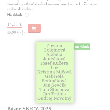
slovenská poetka Mirka Ábelová novú básnickú zbierku. Záznam o
vzniku zvláštneho…
Na sklade
?
14,31 €
15,90 €
?
na sklade
Básne SK/CZ 2025