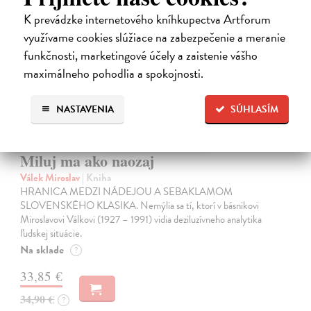
na sklade
K prevádzke internetového kníhkupectva Artforum
využívame cookies slúžiace na zabezpečenie a meranie
funkčnosti, marketingové účely a zaistenie vášho
maximálneho pohodlia a spokojnosti.
NASTAVENIA
SÚHLASÍM
Miluj ma ako naozaj
Válek Miroslav
| Kniha
HRANICA MEDZI NÁDEJOU A SEBAKLAMOM
SLOVENSKÉHO KLASIKA. Nemýlia sa tí, ktorí v básnikovi
Miroslavovi Válkovi (1927 – 1991) vidia deziluzívneho analytika
ľudskej situácie.
Na sklade
?
33,85 €
34,90 €
?