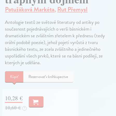
Potužáková Markéta
,
Rut Přemysl
Antologie textů ze světové literatury od antiky po
současnost pojednávajících o verši básnickém i
dramatickém se zvláštním zřetelem k přednesu (tedy
orální podobě poezie), jehož pojetí vyrůstá z tvaru
básnického textu, ze zcela zvláštního a jedinečného
uspořádání všech prvků, které se na básni podílejí, ze
kterých je udělána.
Kúpiť
Rezervovať v kníhkupectve
10,28 €
10,60 €
?