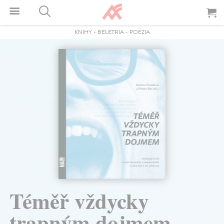
KNIHY
-
BELETRIA
-
POÉZIA
Téměř vždycky
trapným dojmem