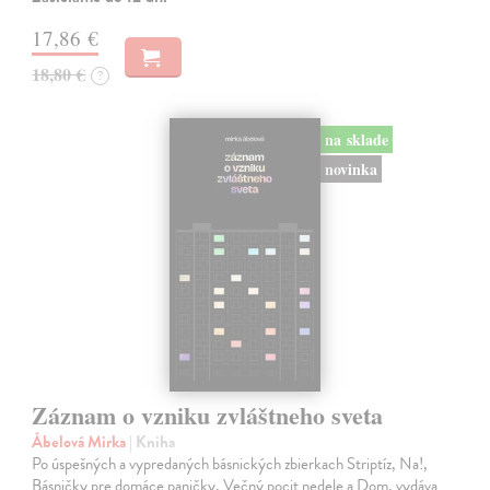
17,86 €
18,80 €
?
na sklade
novinka
Záznam o vzniku zvláštneho sveta
Ábelová Mirka
| Kniha
Po úspešných a vypredaných básnických zbierkach Striptíz, Na!,
Básničky pre domáce paničky, Večný pocit nedele a Dom, vydáva