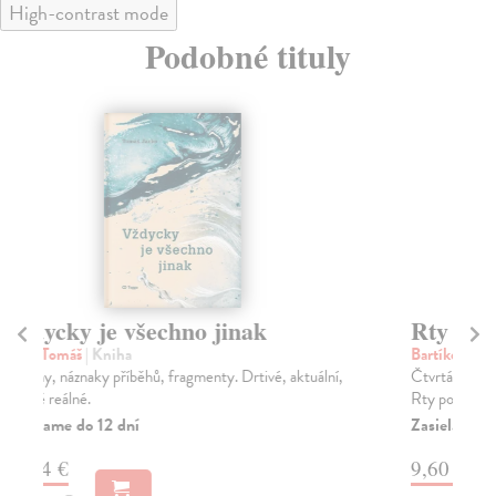
High-contrast mode
Podobné tituly
Rty po víně
J
Bartíková Markéta
| Kniha
Lu
Čtvrtá sbírka básnířky Markéty Bartíkové, nazvaná
Bás
Rty po víně, přináší čtenářům přes padesát básní a...
obs
Zasielame do 12 dní
Za
9,60 €
9,