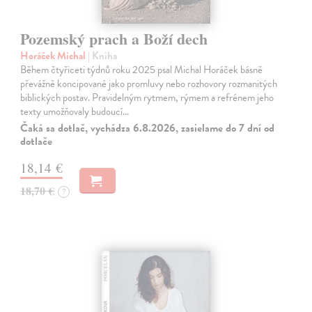
Pozemský prach a Boží dech
Horáček Michal
| Kniha
Během čtyřiceti týdnů roku 2025 psal Michal Horáček básně
převážně koncipované jako promluvy nebo rozhovory rozmanitých
biblických postav. Pravidelným rytmem, rýmem a refrénem jeho
texty umožňovaly budoucí…
Čaká sa dotlač, vychádza 6.8.2026, zasielame do 7 dní od
dotlače
18,14 €
18,70 €
?