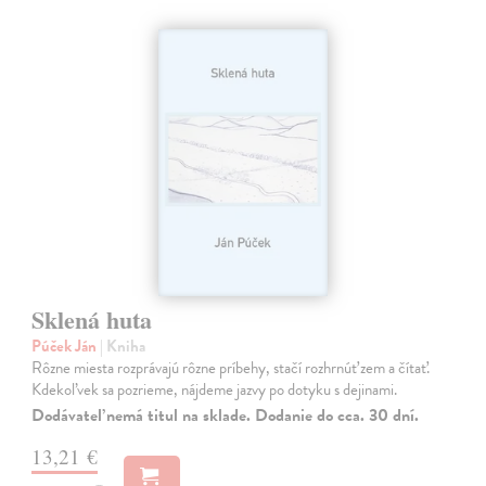
Sklená huta
Púček Ján
| Kniha
Rôzne miesta rozprávajú rôzne príbehy, stačí rozhrnúť zem a čítať.
Kdekoľvek sa pozrieme, nájdeme jazvy po dotyku s dejinami.
Dodávateľ nemá titul na sklade. Dodanie do cca. 30 dní.
13,21 €