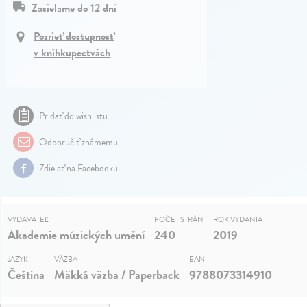
Zasielame do 12 dní
Pozrieť dostupnosť
v kníhkupectvách
Pridať do wishlistu
Odporučiť známemu
Zdielať na Facebooku
VYDAVATEĽ
POČET STRÁN
ROK VYDANIA
Akademie múzických umění
240
2019
JAZYK
VÄZBA
EAN
Čeština
Mäkká väzba / Paperback
9788073314910