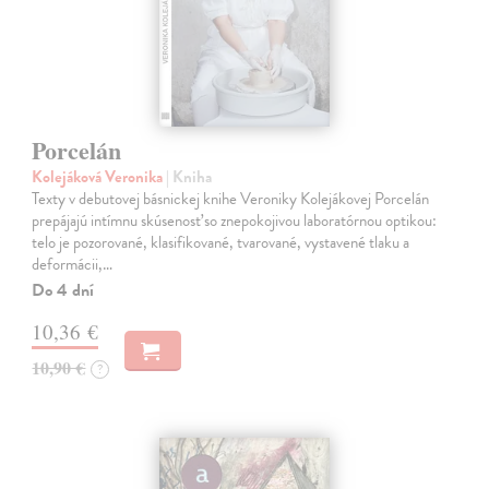
Porcelán
Kolejáková Veronika
| Kniha
Texty v debutovej básnickej knihe Veroniky Kolejákovej Porcelán
prepájajú intímnu skúsenosť so znepokojivou laboratórnou optikou:
telo je pozorované, klasifikované, tvarované, vystavené tlaku a
deformácii,…
Do 4 dní
10,36 €
10,90 €
?