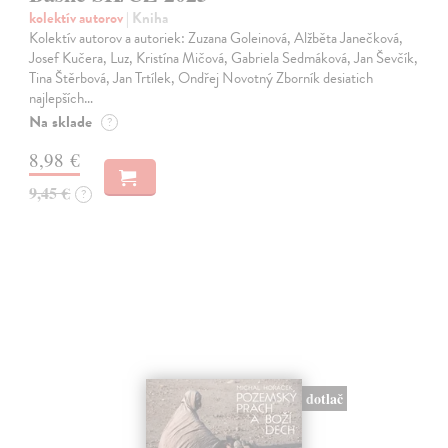
kolektív autorov
| Kniha
Kolektív autorov a autoriek: Zuzana Goleinová, Alžběta Janečková,
Josef Kučera, Luz, Kristína Mičová, Gabriela Sedmáková, Jan Ševčík,
Tina Štěrbová, Jan Trtílek, Ondřej Novotný Zborník desiatich
najlepších…
Na sklade
?
8,98 €
9,45 €
?
dotlač