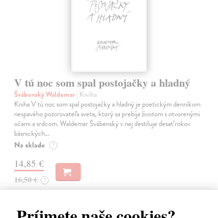
V tú noc som spal postojačky a hladný
Švábenský Waldemar
| Kniha
Kniha V tú noc som spal postojačky a hladný je poetickým denníkom
nespavého pozorovateľa sveta, ktorý sa prebíja životom s otvorenými
očami a srdcom. Waldemar Švábenský v nej destiluje desať rokov
básnických…
Na sklade
?
14,85 €
16,50 €
?
Príjmete naše cookies?