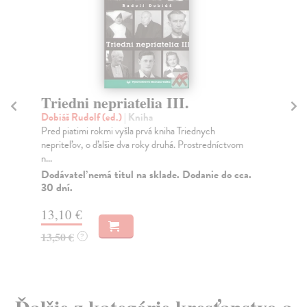
Triedni nepriatelia III.
Na
Dobiáš Rudolf (ed.)
| Kniha
Ja
Pred piatimi rokmi vyšla prvá kniha Triednych
Mno
nepriteľov, o ďalšie dva roky druhá. Prostredníctvom
sú 
n...
Na
Dodávateľ nemá titul na sklade. Dodanie do cca.
15
30 dní.
15
13,10 €
13,50 €
?
Ďalšie z kategórie kresťanstvo a