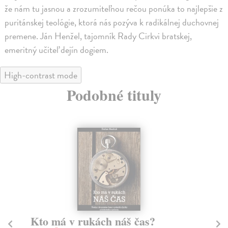
že nám tu jasnou a zrozumiteľnou rečou ponúka to najlepšie z
puritánskej teológie, ktorá nás pozýva k radikálnej duchovnej
premene. Ján Henžel, tajomník Rady Cirkvi bratskej,
emeritný učiteľ dejín dogiem.
High-contrast mode
Podobné tituly
Kto má v rukách náš čas?
D