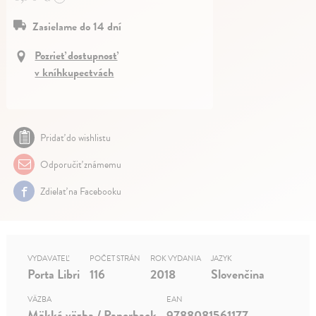
Zasielame do 14 dní
Pozrieť dostupnosť
v kníhkupectvách
Pridať do wishlistu
Odporučiť známemu
Zdielať na Facebooku
VYDAVATEĽ
POČET STRÁN
ROK VYDANIA
JAZYK
Porta Libri
116
2018
Slovenčina
VÄZBA
EAN
Mäkká väzba / Paperback
9788081561177