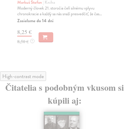
n
Markuš Štefan
| Kniha
Moderný človek 21. storočia čelí silnému vplyvu
Hu
chronokracie a každý sa nás snaží presvedčiť, že čas...
Neo
fot
Zasielame do 14 dní
s...
8,25 €
Za
8,50 €
?
9,
9,
High-contrast mode
Čitatelia s podobným vkusom si
kúpili aj: