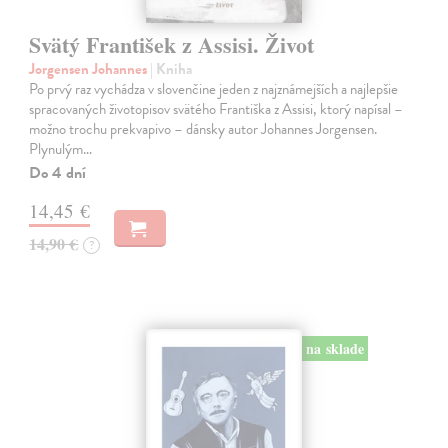
Svätý František z Assisi. Život
Jorgensen Johannes
| Kniha
Po prvý raz vychádza v slovenčine jeden z najznámejších a najlepšie
spracovaných životopisov svätého Františka z Assisi, ktorý napísal –
možno trochu prekvapivo – dánsky autor Johannes Jorgensen.
Plynulým…
Do 4 dní
14,45 €
14,90 €
?
na sklade