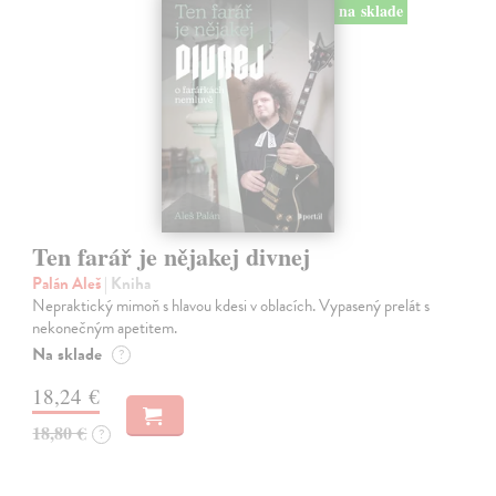
na sklade
Ten farář je nějakej divnej
Palán Aleš
| Kniha
Nepraktický mimoň s hlavou kdesi v oblacích. Vypasený prelát s
nekonečným apetitem.
Na sklade
?
18,24 €
18,80 €
?