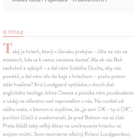
O TITULE
T
aký je hriech, ktorý v človeku prebýva – číha na nás na
miestach, kde sa k nemu nevieme dostať. Ale ak nás Boh
zachránil a vykúpil – a dal nám Svätého Ducha, aby nás
posvätil, a dal nám silu do boja s hriechom – prečo potom
stále hrešíme? Kris Lundgaard vychádza z dvoch diel
anglického teológa Johna Owena a ponúka nám povzbudenie
a nádej na víťazstvo nad nepriateľom v nás. Na rozdiel od
nášho sveta, v ktorom si myslíme, že „ja som OK – ty si OK“,
puritáni (čistí) si uvedomovali, že pred Bohom nie sú čistí.
Preto kládli taký veľký dôraz na umŕtvovanie hriechu vo
svojom vnútri. Som nesmierne vďačný Krisovi Lundgaardovi,