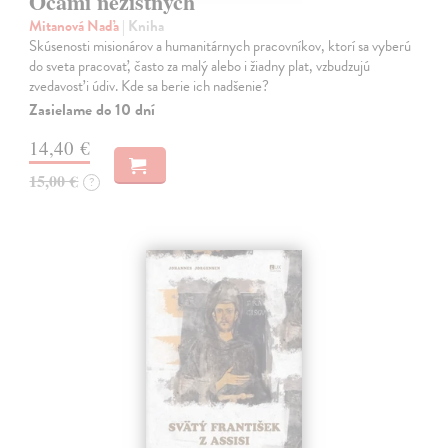
Očami nezištných
Mitanová Naďa
| Kniha
Skúsenosti misionárov a humanitárnych pracovníkov, ktorí sa vyberú
do sveta pracovať, často za malý alebo i žiadny plat, vzbudzujú
zvedavosť i údiv. Kde sa berie ich nadšenie?
Zasielame do 10 dní
14,40 €
15,00 €
?