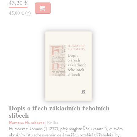
43,20 €
45,00 €
?
Dopis o třech základních řeholních
slibech
Romans Humbert z
| Kniha
Humbert z Romans († 1277), pátý magistr Řádu kazatelů, ve svém
okružním listu adresovaném celému řádu rozebírá tři řeholní sliby,