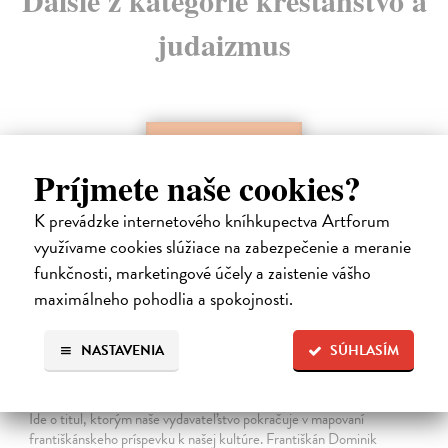
judaizmus
Príjmete naše cookies?
K prevádzke internetového kníhkupectva Artforum
využívame cookies slúžiace na zabezpečenie a meranie
funkčnosti, marketingové účely a zaistenie vášho
maximálneho pohodlia a spokojnosti.
Dominik Mokoš OFM (1718-1776) a jeho
NASTAVENIA
SÚHLASÍM
kazateľská tvorba
Škovierová Angela
| Kniha
Ide o titul, ktorým naše vydavateľstvo pokračuje v mapovaní
františkánskeho príspevku k našej kultúre. Františkán Dominik