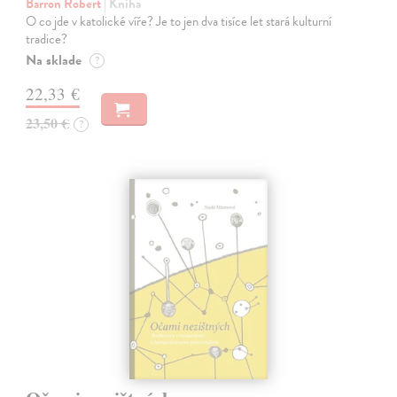
Barron Robert
| Kniha
O co jde v katolické víře? Je to jen dva tisíce let stará kulturní
tradice?
Na sklade
?
22,33 €
23,50 €
?