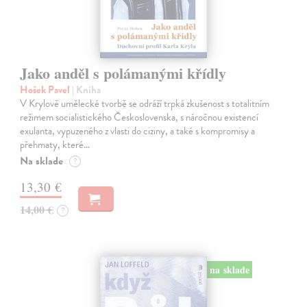
Jako anděl s polámanými křídly
Hošek Pavel
| Kniha
V Krylově umělecké tvorbě se odráží trpká zkušenost s totalitním
režimem socialistického Československa, s náročnou existencí
exulanta, vypuzeného z vlasti do ciziny, a také s kompromisy a
přehmaty, které…
Na sklade
?
13,30 €
14,00 €
?
na sklade