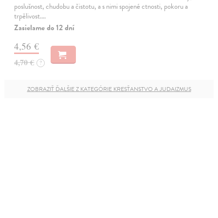
poslušnost, chudobu a čistotu, a s nimi spojené ctnosti, pokoru a
trpělivost.…
Zasielame do 12 dní
4,56 €
4,70 €
?
ZOBRAZIŤ ĎALŠIE Z KATEGÓRIE KRESŤANSTVO A JUDAIZMUS