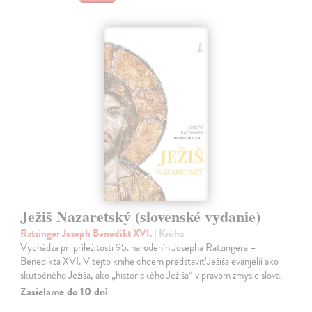
Ježiš Nazaretský (slovenské vydanie)
Ratzinger Joseph Benedikt XVI.
| Kniha
Vychádza pri príležitosti 95. narodenín Josepha Ratzingera –
Benedikta XVI. V tejto knihe chcem predstaviť Ježiša evanjelií ako
skutočného Ježiša, ako „historického Ježiša“ v pravom zmysle slova.
Zasielame do 10 dní