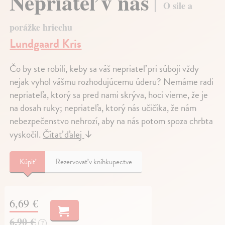
Nepriateľ v nás
O sile a
porážke hriechu
Lundgaard Kris
Čo by ste robili, keby sa váš nepriateľ pri súboji vždy
nejak vyhol vášmu rozhodujúcemu úderu? Nemáme radi
nepriateľa, ktorý sa pred nami skrýva, hoci vieme, že je
na dosah ruky; nepriateľa, ktorý nás učičíka, že nám
nebezpečenstvo nehrozí, aby na nás potom spoza chrbta
vyskočil.
Čítať ďalej
↓
Kúpiť
Rezervovať v kníhkupectve
6,69 €
6,90 €
?