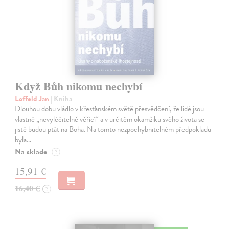
Když Bůh nikomu nechybí
Loffeld Jan
| Kniha
Dlouhou dobu vládlo v křesťanském světě přesvědčení, že lidé jsou
vlastně „nevyléčitelně věřící“ a v určitém okamžiku svého života se
jistě budou ptát na Boha. Na tomto nezpochybnitelném předpokladu
byla…
Na sklade
?
15,91 €
16,40 €
?