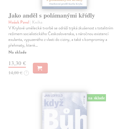
Jako anděl s polámanými křídly
Hošek Pavel
| Kniha
V Krylově umělecké tvorbě se odráží trpká zkušenost s totalitním
režimem socialistického Československa, s náročnou existencí
exulanta, vypuzeného z vlasti do ciziny, a také s kompromisy a
přehmaty, které…
Na sklade
13,30 €
14,00 €
?
na sklade