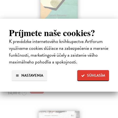
Príjmete naše cookies?
K prevádzke internetového kníhkupectva Artforum
Rabín sa rozpráva s Ježišom
využívame cookies slúžiace na zabezpečenie a meranie
Neusner Jacob
| Kniha
funkčnosti, marketingové účely a zaistenie vášho
Autor knihy sa v duchu stáva v Galilei poslucháčom Ježišovej Reči na
maximálneho pohodlia a spokojnosti.
vrchu. Ako pravoverný rabín sa usiluje pozorne počúvať tohto nového
učiteľa a porovnáva jeho učenie s tým, čo hovorí židovská Tóra.
Na sklade
NASTAVENIA
SÚHLASÍM
12,60 €
14,00 €
?