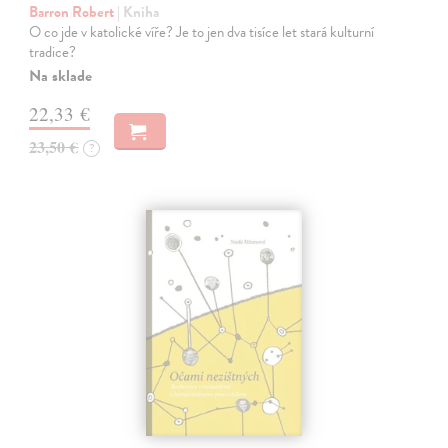
Barron Robert
| Kniha
O co jde v katolické víře? Je to jen dva tisíce let stará kulturní
tradice?
Na sklade
22,33 €
23,50 €
?