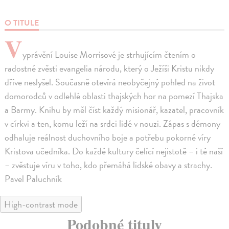
O TITULE
V
yprávění Louise Morrisové je strhujícím čtením o
radostné zvěsti evangelia národu, který o Ježíši Kristu nikdy
dříve neslyšel. Současně otevírá neobyčejný pohled na život
domorodců v odlehlé oblasti thajských hor na pomezí Thajska
a Barmy. Knihu by měl číst každý misionář, kazatel, pracovník
v církvi a ten, komu leží na srdci lidé v nouzi. Zápas s démony
odhaluje reálnost duchovního boje a potřebu pokorné víry
Kristova učedníka. Do každé kultury čelící nejistotě – i té naší
– zvěstuje víru v toho, kdo přemáhá lidské obavy a strachy.
Pavel Paluchník
High-contrast mode
Podobné tituly