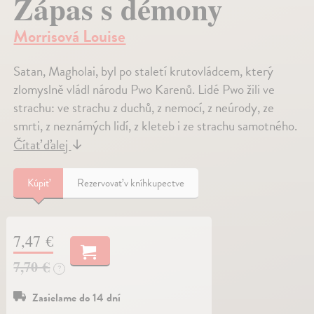
Zápas s démony
Morrisová Louise
Satan, Magholai, byl po staletí krutovládcem, který
zlomyslně vládl národu Pwo Karenů. Lidé Pwo žili ve
strachu: ve strachu z duchů, z nemocí, z neúrody, ze
smrti, z neznámých lidí, z kleteb i ze strachu samotného.
Čítať ďalej
↓
Kúpiť
Rezervovať v kníhkupectve
7,47 €
7,70 €
?
Zasielame do 14 dní