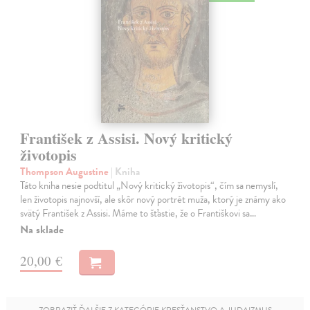
František z Assisi. Nový kritický
životopis
Thompson Augustine
| Kniha
Táto kniha nesie podtitul „Nový kritický životopis“, čím sa nemyslí,
len životopis najnovší, ale skôr nový portrét muža, ktorý je známy ako
svätý František z Assisi. Máme to šťastie, že o Františkovi sa…
Na sklade
20,00 €