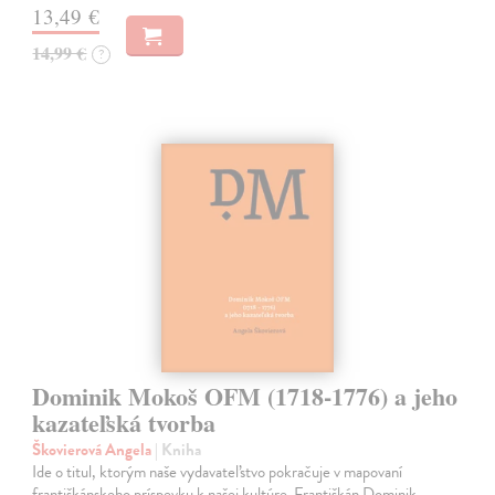
13,49 €
14,99 €
?
Dominik Mokoš OFM (1718-1776) a jeho
kazateľská tvorba
Škovierová Angela
| Kniha
Ide o titul, ktorým naše vydavateľstvo pokračuje v mapovaní
františkánskeho príspevku k našej kultúre. Františkán Dominik