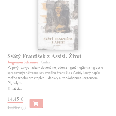
Svätý František z Assisi. Život
Jorgensen Johannes
| Kniha
Po prvý raz vychádza v slovenčine jeden z najznámejších a najlepšie
spracovaných životopisov svätého Františka z Assisi, ktorý napísal –
možno trochu prekvapivo – dánsky autor Johannes Jorgensen.
Plynulým…
Do 4 dní
14,45 €
14,90 €
?