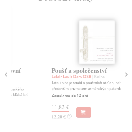
Poušť a společenství
J
Leloir Louis Dom OSB
| Kniha
Ho
Tato kniha je studií o pouštních otcích, nahlížených
V K
především prizmatem arménských pateriků, vydaný...
tot
Zasielame do 12 dní
Na
11,83 €
13
12,20 €
14
?