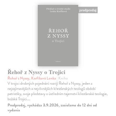
predpredaj
Řehoř z Nyssy o Trojici
Řehoř z Nyssy, Karfíková Lenka
| Kniha
V trojici drobných pojednání rozvíjí Řehoř z Nyssy, jeden z
nejzajímavějších a nejvlivnějších křesťanských teologů období
patristiky, svoje představy o ústředním tajemství křesťanské teologie,
božské Trojici.…
Predpredaj, vychádza 3.9.2026, zasielame do 12 dní od
vydania