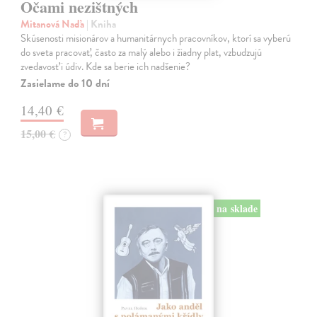
Očami nezištných
Mitanová Naďa
| Kniha
Skúsenosti misionárov a humanitárnych pracovníkov, ktorí sa vyberú
do sveta pracovať, často za malý alebo i žiadny plat, vzbudzujú
zvedavosť i údiv. Kde sa berie ich nadšenie?
Zasielame do 10 dní
14,40 €
15,00 €
?
na sklade