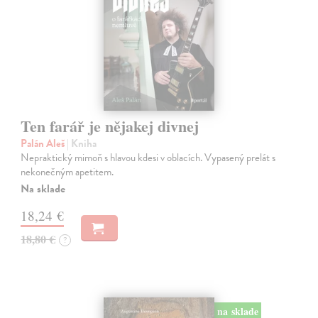
Ten farář je nějakej divnej
Palán Aleš
| Kniha
Nepraktický mimoň s hlavou kdesi v oblacích. Vypasený prelát s
nekonečným apetitem.
Na sklade
18,24 €
18,80 €
?
na sklade