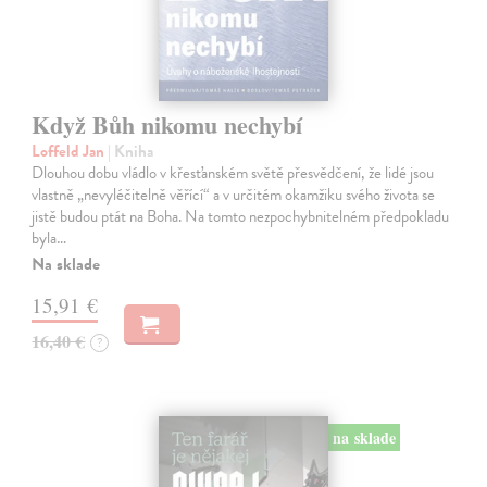
Když Bůh nikomu nechybí
Loffeld Jan
| Kniha
Dlouhou dobu vládlo v křesťanském světě přesvědčení, že lidé jsou
vlastně „nevyléčitelně věřící“ a v určitém okamžiku svého života se
jistě budou ptát na Boha. Na tomto nezpochybnitelném předpokladu
byla…
Na sklade
15,91 €
16,40 €
?
na sklade