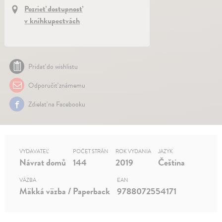
Pozrieť dostupnosť
v kníhkupectvách
Pridať do wishlistu
Odporučiť známemu
Zdielať na Facebooku
VYDAVATEĽ
POČET STRÁN
ROK VYDANIA
JAZYK
Návrat domů
144
2019
Čeština
VÄZBA
EAN
Mäkká väzba / Paperback
9788072554171