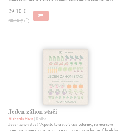
29,10 €
30,00 €
?
Jeden záhon stačí
Richards Huw
| Kniha
Jeden záhon stačí! Vypestujte si oveľa viac zeleniny, na menšom
priestore, s menšou námahou, ale s o to väčšou radosťou. Chceli by