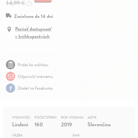
14,99 €
?
Zasielame do 14 dní
Pozrieť dostupnosť
v kníhkupectvách
Pridať do wishlistu
Odporučiť známemu
Zdielať na Facebooku
VYDAVATEĽ
POČET STRÁN
ROK VYDANIA
JAZYK
Lindeni
160
2019
Slovenčina
VÄZBA
EAN