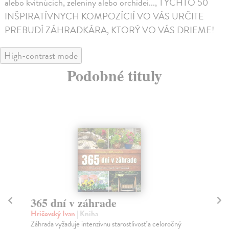
alebo kvitnúcich, zeleniny alebo orchideí..., TÝCHTO 50
INŠPIRATÍVNYCH KOMPOZÍCIÍ VO VÁS URČITE
PREBUDÍ ZÁHRADKÁRA, KTORÝ VO VÁS DRIEME!
High-contrast mode
Podobné tituly
Záhrada bez omylov. Existuje
J
vôbec?
Ri
Jed
Bieliková Jana
| Kniha