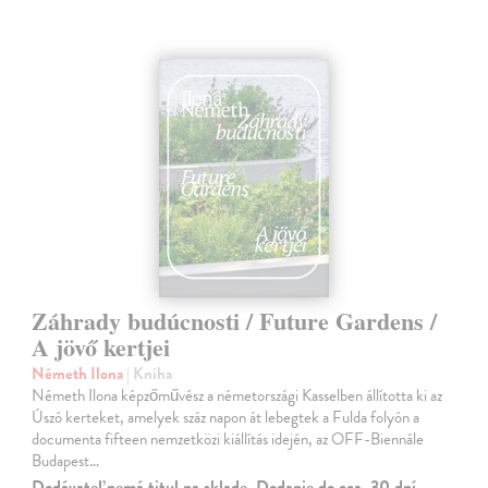
Záhrady budúcnosti / Future Gardens /
A jövő kertjei
Németh Ilona
| Kniha
Németh Ilona képzőművész a németországi Kasselben állította ki az
Úszó kerteket, amelyek száz napon át lebegtek a Fulda folyón a
documenta fifteen nemzetközi kiállítás idején, az OFF-Biennále
Budapest…
Dodávateľ nemá titul na sklade. Dodanie do cca. 30 dní.