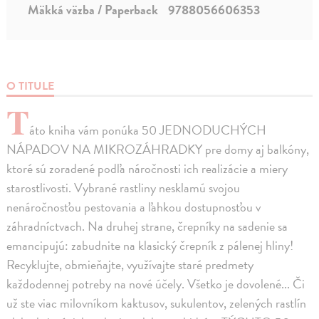
Mäkká väzba / Paperback
9788056606353
O TITULE
T
áto kniha vám ponúka 50 JEDNODUCHÝCH
NÁPADOV NA MIKRO­ZÁHRADKY pre domy aj balkóny,
ktoré sú zoradené podľa náročnosti ich realizácie a miery
starostlivosti. Vybrané rastliny nesklamú svojou
nenáročnosťou pestovania a ľahkou dostupnosťou v
záhradníctvach. Na druhej strane, črepníky na sadenie sa
emancipujú: zabudnite na klasický črepník z pálenej hliny!
Recyklujte, obmieňajte, využívajte staré predmety
každodennej potreby na nové účely. Všetko je dovolené... Či
už ste viac milovníkom kaktusov, sukulentov, zelených rastlín