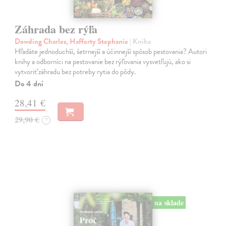
Záhrada bez rýľa
Dowding Charles, Hafferty Stephanie
| Kniha
Hľadáte jednoduchší, šetrnejší a účinnejší spôsob pestovania? Autori
knihy a odborníci na pestovanie bez rýľovania vysvetľujú, ako si
vytvoriť záhradu bez potreby rytia do pôdy.
Do 4 dní
28,41 €
29,90 €
?
na sklade