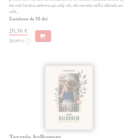
ste mať čerstvú zeleninu po celý rok, ale nemáte veľkú záhradu ani
veľa…
Zasielame do 10 dní
20,36 €
20,99 €
?
Terapie balkonem