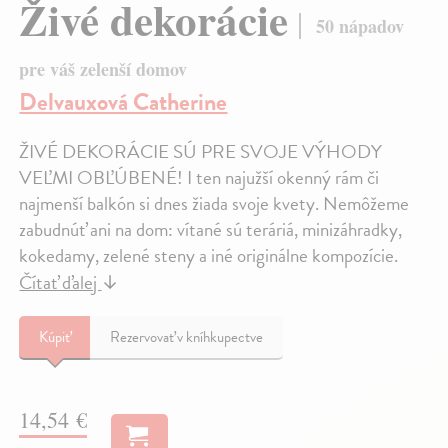
Živé dekorácie
50 nápadov
pre váš zelenší domov
Delvauxová Catherine
ŽIVÉ DEKORÁCIE SÚ PRE SVOJE VÝHODY
VEĽMI OBĽÚBENÉ! I ten najužší okenný rám či
najmenší balkón si dnes žiada svoje kvety. Nemôžeme
zabudnúť ani na dom: vítané sú teráriá, minizáhradky,
kokedamy, zelené steny a iné originálne kompozície.
Čítať ďalej
↓
Kúpiť
Rezervovať v kníhkupectve
14,54 €