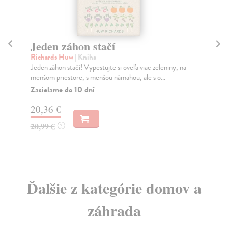
Jeden záhon stačí
Z
v
Richards Huw
| Kniha
Jeden záhon stačí! Vypestujte si oveľa viac zeleniny, na
Bie
menšom priestore, s menšou námahou, ale s o...
Žij
inf
Zasielame do 10 dní
Do
20,36 €
29
20,99 €
?
29
Ďalšie z kategórie domov a
záhrada