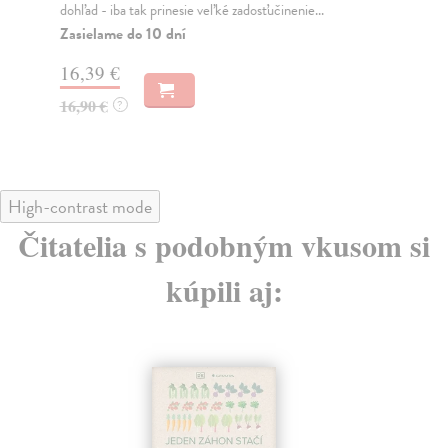
me
Žijeme v rýchlej dobe, kedy sme zahltení množstvom
informácii. Každý je odborník na všetko a aj kvôl...
Za
Do 3 dní
20
29,00 €
20
29,90 €
?
High-contrast mode
Čitatelia s podobným vkusom si
kúpili aj: