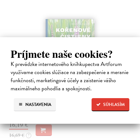
Príjmete naše cookies?
K prevádzke internetového kníhkupectva Artforum
využívame cookies slúžiace na zabezpečenie a meranie
funkčnosti, marketingové účely a zaistenie vášho
Kořenové čistírny
maximálneho pohodlia a spokojnosti.
Šperling Michal
| Kniha
Voda je základní esencí života. Bez ní by neexistovala krajina, příroda
NASTAVENIA
SÚHLASÍM
ani člověk.
Zasielame do 10 dní
16,19 €
16,69 €
?