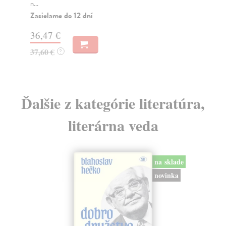
n...
Na
Zasielame do 12 dní
16
36,47 €
16
37,60 €
?
Ďalšie z kategórie literatúra,
literárna veda
na sklade
novinka