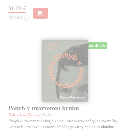
31,26 €
32,90 €
?
na sklade
Pohyb v uzavretom kruhu
Fulmeková Denisa
| Kniha
Pohyb v uzavretom kruhu je knihou rozhovorov dcéry, spisovateľky
Denisy Fulmekovej, s otcom. Ponúka privátny pohľad na obdobie