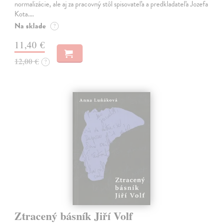
normalizácie, ale aj za pracovný stôl spisovateľa a predkladateľa Jozefa
Kota.…
Na sklade
?
11,40 €
12,00 €
?
Ztracený básník Jiří Volf