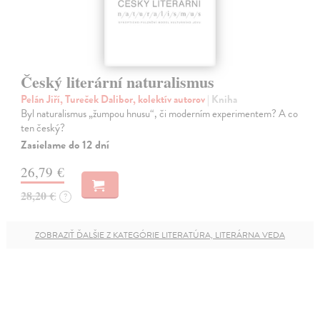
Český literární naturalismus
Pelán Jiří, Tureček Dalibor, kolektív autorov
| Kniha
Byl naturalismus „žumpou hnusu“, či moderním experimentem? A co
ten český?
Zasielame do 12 dní
26,79 €
28,20 €
?
ZOBRAZIŤ ĎALŠIE Z KATEGÓRIE LITERATÚRA, LITERÁRNA VEDA