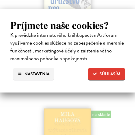
Príjmete naše cookies?
Dobrodružstvo prekladu
K prevádzke internetového kníhkupectva Artforum
Hečko Blahoslav
| Kniha
využívame cookies slúžiace na zabezpečenie a meranie
„Nádherná kniha o úskaliach prekladateľského remesla a bohatstve
funkčnosti, marketingové účely a zaistenie vášho
nášho jazyka.“ Adam Berka, vydavateľ Blahoslav Hečko (*1915 Suchá
maximálneho pohodlia a spokojnosti.
nad Parnou – †2002 Bratislava) je jedny´m z najvy´znamnejších
slovensky´ch,…
Na sklade
?
NASTAVENIA
SÚHLASÍM
25,00 €
na sklade