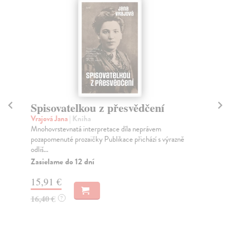
Spisovatelkou z přesvědčení
L
st
Vrajová Jana
| Kniha
Mnohovrstevnatá interpretace díla neprávem
Gl
pozapomenuté prozaičky Publikace přichází s výrazně
Ese
odliš...
lit
Zasielame do 12 dní
Za
15,91 €
22
16,40 €
?
23