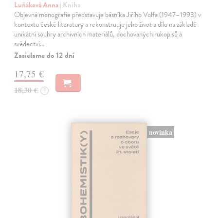
Luňáková Anna
| Kniha
Objevná monografie představuje básníka Jiřího Volfa (1947–1993) v
kontextu české literatury a rekonstruuje jeho život a dílo na základě
unikátní souhry archivních materiálů, dochovaných rukopisů a
svědectví…
Zasielame do 12 dní
17,75 €
18,30 €
?
novinka