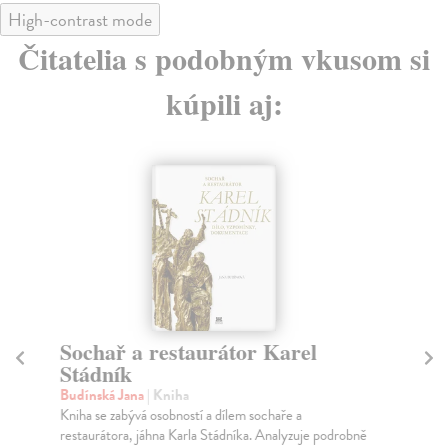
High-contrast mode
Čitatelia s podobným vkusom si
kúpili aj:
Sochař a restaurátor Karel
A
Stádník
ji
Budínská Jana
| Kniha
Cig
Kniha se zabývá osobností a dílem sochaře a
Ste
restaurátora, jáhna Karla Stádníka. Analyzuje podrobně
nov