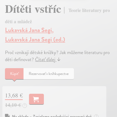
Dítěti vstříc
Teorie literatury pro
děti a mládež
Lukavská Jana Segi
,
Lukavská Jana Segi (ed.)
Proč vznikají dětské knížky? Jak můžeme literaturu pro
děti definovat?
Čítať ďalej
↓
Kúpiť
Rezervovať v kníhkupectve
13,68 €
14,10 €
?
Na sklade – Zasielame nasledujúci pracovný deň
?