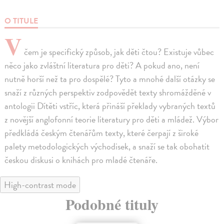
O TITULE
V
čem je specifický způsob, jak děti čtou? Existuje vůbec
něco jako zvláštní literatura pro děti? A pokud ano, není
nutně horší než ta pro dospělé? Tyto a mnohé další otázky se
snaží z různých perspektiv zodpovědět texty shromážděné v
antologii Dítěti vstříc, která přináší překlady vybraných textů
z novější anglofonní teorie literatury pro děti a mládež. Výbor
předkládá českým čtenářům texty, které čerpají z široké
palety metodologických východisek, a snaží se tak obohatit
českou diskusi o knihách pro mladé čtenáře.
High-contrast mode
Podobné tituly