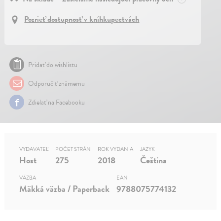
Pozrieť dostupnosť v kníhkupectvách
Pridať do wishlistu
Odporučiť známemu
Zdielať na Facebooku
VYDAVATEĽ
POČET STRÁN
ROK VYDANIA
JAZYK
Host
275
2018
Čeština
VÄZBA
EAN
Mäkká väzba / Paperback
9788075774132