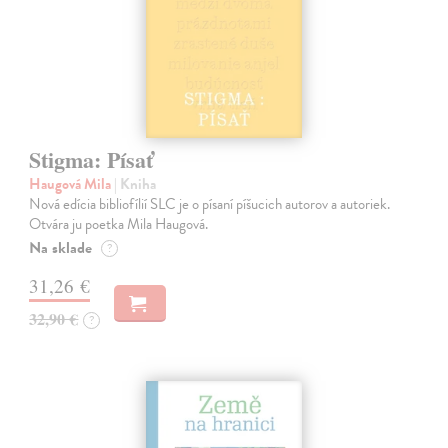
Stigma: Písať
Haugová Mila
| Kniha
Nová edícia bibliofílií SLC je o písaní píšucich autorov a autoriek.
Otvára ju poetka Mila Haugová.
Na sklade
?
31,26 €
32,90 €
?