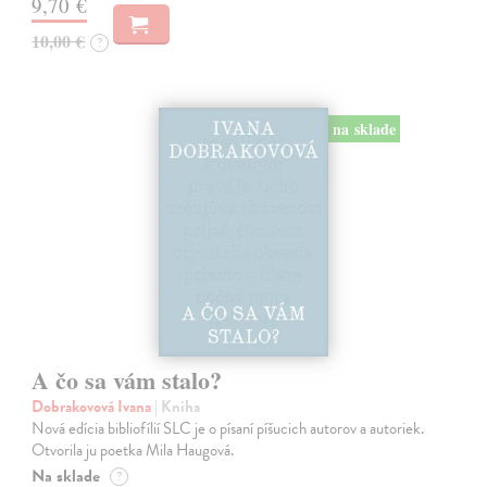
9,70 €
10,00 €
?
na sklade
A čo sa vám stalo?
Dobrakovová Ivana
| Kniha
Nová edícia bibliofílií SLC je o písaní píšucich autorov a autoriek.
Otvorila ju poetka Mila Haugová.
Na sklade
?