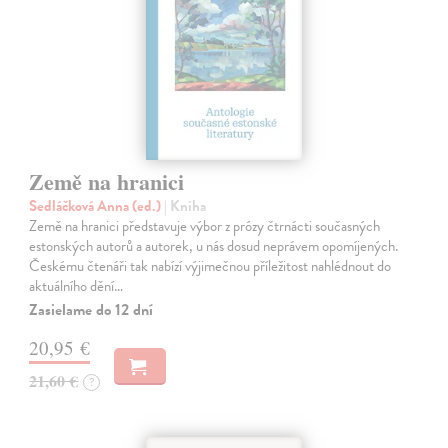
Země na hranici
Sedláčková Anna (ed.)
| Kniha
Země na hranici představuje výbor z prózy čtrnácti současných
estonských autorů a autorek, u nás dosud neprávem opomíjených.
Českému čtenáři tak nabízí výjimečnou příležitost nahlédnout do
aktuálního dění…
Zasielame do 12 dní
20,95 €
21,60 €
?