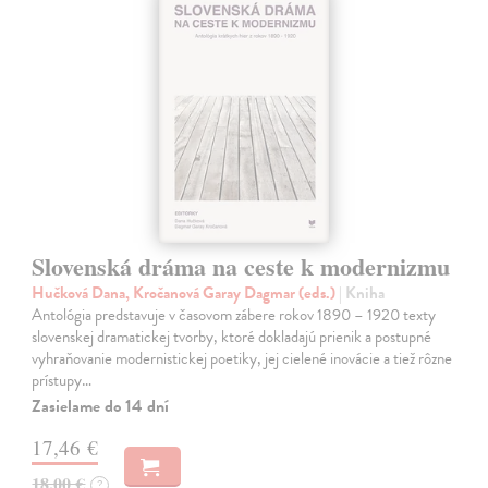
Slovenská dráma na ceste k modernizmu
Hučková Dana, Kročanová Garay Dagmar (eds.)
| Kniha
Antológia predstavuje v časovom zábere rokov 1890 – 1920 texty
slovenskej dramatickej tvorby, ktoré dokladajú prienik a postupné
vyhraňovanie modernistickej poetiky, jej cielené inovácie a tiež rôzne
prístupy…
Zasielame do 14 dní
17,46 €
18,00 €
?