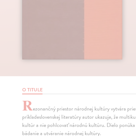
O TITULE
R
ezonančný priestor národnej kultúry vytvára pri
príkladeslovenskej literatúry autor ukazuje, že mult
kultúr a nie pohlcovať národnú kultúru. Dielo ponúka 
bádanie a utváranie národnej kultúry.