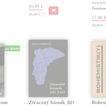
rôzne prís
20,95 €
Zasielam
21,60 €
?
17,46 
18,00 €
na sklade
etom
Ztracený básník Jiří
Bohemi