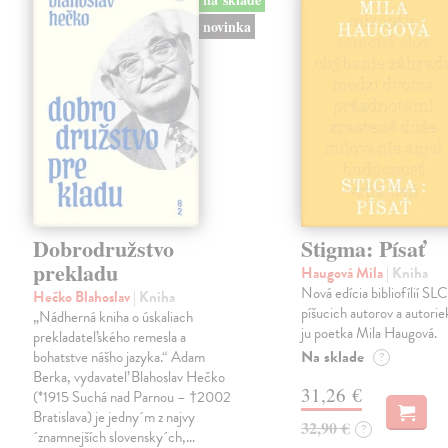
novinka
Dobrodružstvo
Stigma: Písať
prekladu
Haugová Mila
| Kniha
Nová edícia bibliofílií SLC 
Hečko Blahoslav
| Kniha
píšucich autorov a autorie
„Nádherná kniha o úskaliach
ju poetka Mila Haugová.
prekladateľského remesla a
Na sklade
bohatstve nášho jazyka.“ Adam
?
Berka, vydavateľ Blahoslav Hečko
31,26 €
(*1915 Suchá nad Parnou – †2002
Bratislava) je jedny´m z najvy
32,90 €
?
´znamnejších slovensky´ch,…