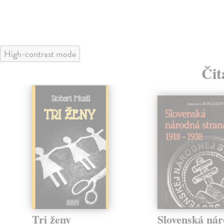
High-contrast mode
Čit
klade
Tri ženy
Slovenská ná