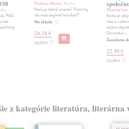
938
společno
Puchner Martin
| Kniha
Načo je dobré umenie? Prečo by
niha
Chorvát Ivan
nás mala zaujímať minulosť?
ová, PhD.
Kniha se zabý
ovala
času a v obec
Na sklade
?
lozofickej
stylem obyvat
24,24 €
Slovenské r...
Zasielame d
24,99 €
?
22,50 €
23,20 €
?
ie z kategórie literatúra, literárna