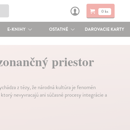
0 ks
E-KNIHY
OSTATNÉ
DAROVACIE KARTY
zonančný priestor
ychádza z tézy, že národná kultúra je fenomén
 ktorý nevyvracajú ani súčasné procesy integrácie a