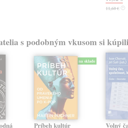
11,60 €
?
atelia s podobným vkusom si kúpili
na sklade
rodná
Príbeh kultúr
Volný ča