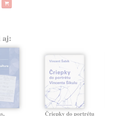
 aj:
s,
Čriepky do portrétu
Sú