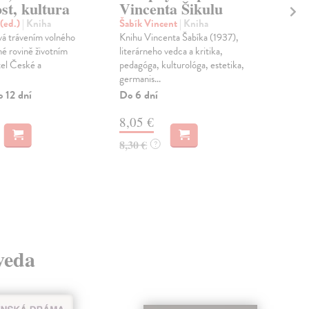
st, kultura
Vincenta Šikulu
pr
 (ed.)
| Kniha
Šabík Vincent
| Kniha
Win
vá trávením volného
Knihu Vincenta Šabíka (1937),
Bás
né rovině životním
literárneho vedca a kritika,
Slov
el České a
pedagóga, kulturológa, estetika,
pros
germanis...
duch
o 12 dní
Do 6 dní
Zas
8,05 €
8,
8,30 €
8,7
?
 veda