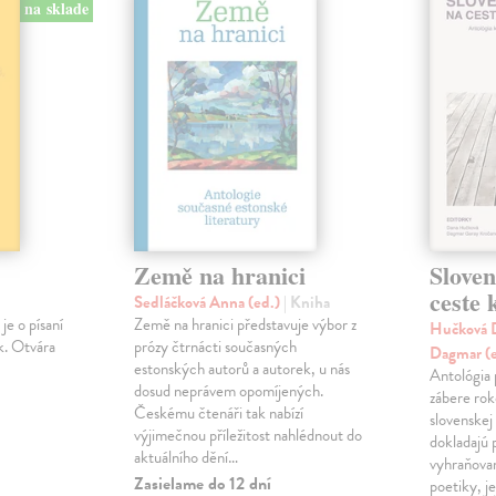
na sklade
Země na hranici
Slove
ceste
Sedláčková Anna (ed.)
| Kniha
je o písaní
Země na hranici představuje výbor z
Hučková D
k. Otvára
prózy čtrnácti současných
Dagmar (
estonských autorů a autorek, u nás
Antológia 
dosud neprávem opomíjených.
zábere ro
Českému čtenáři tak nabízí
slovenskej
výjimečnou příležitost nahlédnout do
dokladajú 
aktuálního dění…
vyhraňovan
Zasielame do 12 dní
poetiky, je