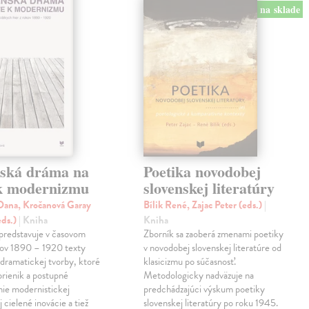
na sklade
nská dráma na
Poetika novodobej
 k modernizmu
slovenskej literatúry
ana, Kročanová Garay
Bílik René, Zajac Peter (eds.)
|
eds.)
| Kniha
Kniha
predstavuje v časovom
Zborník sa zaoberá zmenami poetiky
kov 1890 – 1920 texty
v novodobej slovenskej literatúre od
 dramatickej tvorby, ktoré
klasicizmu po súčasnosť.
prienik a postupné
Metodologicky nadväzuje na
ie modernistickej
predchádzajúci výskum poetiky
j cielené inovácie a tiež
slovenskej literatúry po roku 1945.