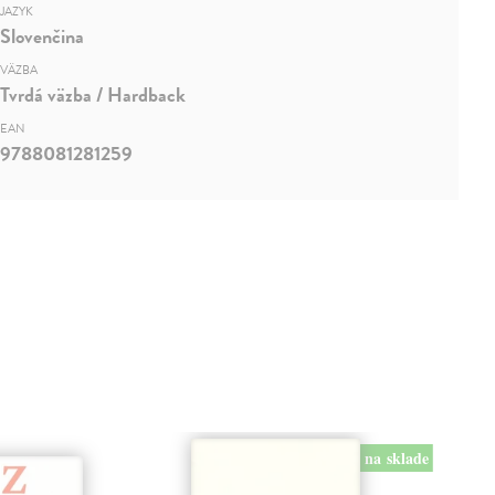
JAZYK
Slovenčina
VÄZBA
Tvrdá väzba / Hardback
EAN
9788081281259
na sklade