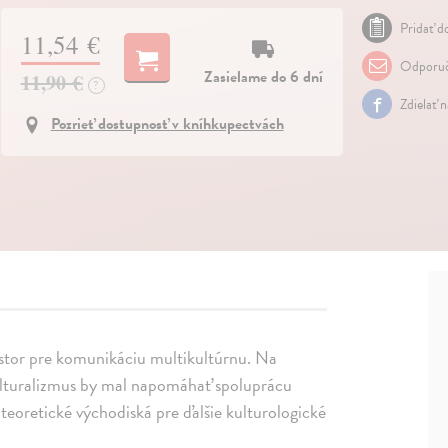
Pridať do
11,54 €
Odporuč
Zasielame do 6 dní
11,90 €
?
Zdielať 
Pozrieť dostupnosť v kníhkupectvách
estor pre komunikáciu multikultúrnu. Na
ikulturalizmus by mal napomáhať spoluprácu
teoretické východiská pre ďalšie kulturologické