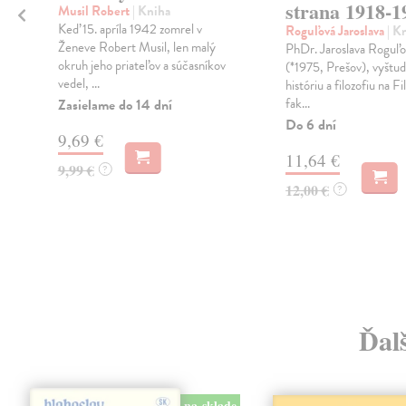
strana 1918-1
Musil Robert
| Kniha
.
Keď 15. apríla 1942 zomrel v
Roguľová Jaroslava
| K
Ženeve Robert Musil, len malý
PhDr. Jaroslava Roguľ
okruh jeho priateľov a súčasníkov
(*1975, Prešov), vyštud
vedel, ...
históriu a filozofiu na Fi
fak...
Zasielame do 14 dní
Do 6 dní
9,69 €
11,64 €
9,99 €
?
12,00 €
?
Ďalš
na sklade