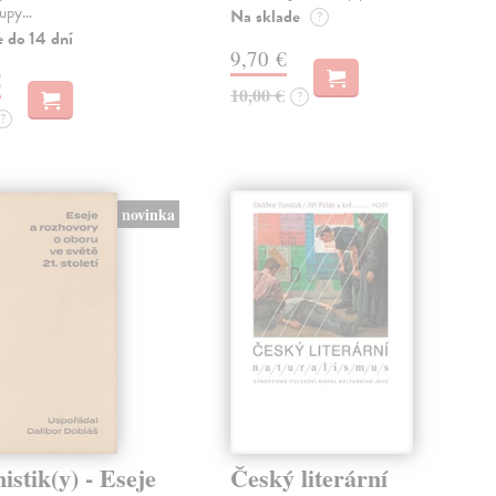
tupy…
Na sklade
?
e do 14 dní
9,70 €
€
10,00 €
?
?
novinka
stik(y) - Eseje
Český literární