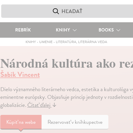
REBRÍK
KNIHY
BOOKS
KNIHY
-
UMENIE
-
LITERATÚRA, LITERÁRNA VEDA
Národná kultúra ako re
Šabík Vincent
Dielo významného literárneho vedca, estetika a kulturológa v
eminentne európsky. Objasňuje princíp jednoty v rozdielnosti
globalizácie.
Čítať ďalej
↓
Kúpiť
na webe
Rezervovať v kníhkupectve