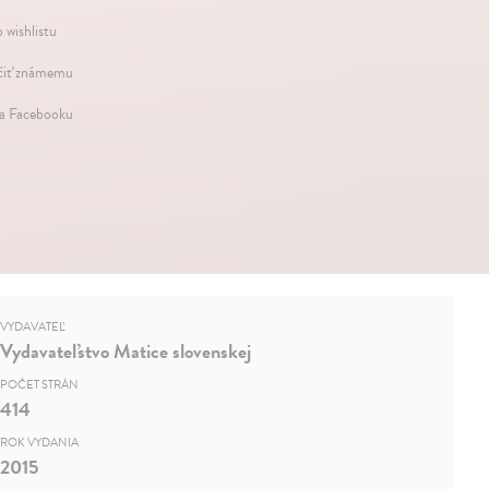
 wishlistu
iť známemu
na Facebooku
VYDAVATEĽ
Vydavateľstvo Matice slovenskej
POČET STRÁN
414
ROK VYDANIA
2015