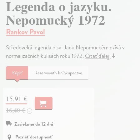
Legenda o jazyku.
Nepomucký 1972
Rankov Pavol
Středověká legenda o sv. Janu Nepomuckém ožívá v
normalizačních kulisách roku 1972.
Čítať ďalej
↓
Kúpiť
Rezervovať v kníhkupectve
15,91 €
16,40 €
?
Zasielame do 12 dní
Pozrieť dostupnosť