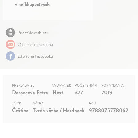
v kníhkupectvách
Pridať do wishlistu
Odporučiť známemu
Zdielať na Facebooku
PREKLADATEĽ
VYDAVATEĽ
POČET STRÁN
ROK VYDANIA
Darovcová Petra
Host
327
2019
JAZYK
VÄZBA
EAN
Čeština
Tvrdá väzba / Hardback
9788075778062