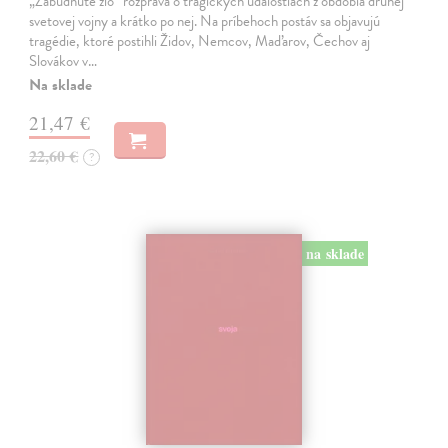
„Zabudnuté zlo“ rozpráva o tragických udalostiach z obdobia druhej
svetovej vojny a krátko po nej. Na príbehoch postáv sa objavujú
tragédie, ktoré postihli Židov, Nemcov, Maďarov, Čechov aj
Slovákov v…
Na sklade
21,47 €
22,60 €
?
na sklade