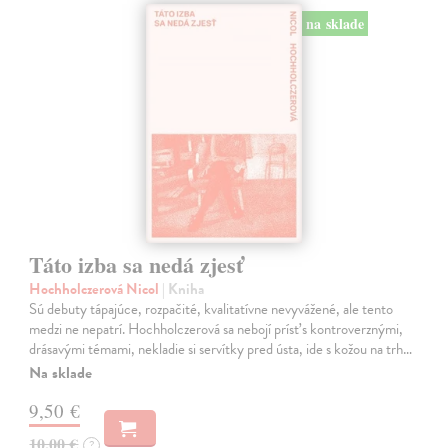
na sklade
Táto izba sa nedá zjesť
Hochholczerová Nicol
| Kniha
Sú debuty tápajúce, rozpačité, kvalitatívne nevyvážené, ale tento
medzi ne nepatrí. Hochholczerová sa nebojí prísť s kontroverznými,
drásavými témami, nekladie si servítky pred ústa, ide s kožou na trh…
Na sklade
9,50 €
10,00 €
?