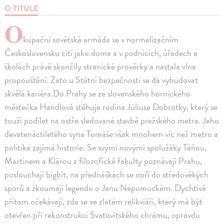
O TITULE
O
kupační sovětská armáda se v normalizačním
Československu cítí jako doma a v podnicích, úřadech a
školách právě skončily stranické prověrky a nastala vlna
propouštění. Zato u Státní bezpečnosti se dá vybudovat
skvělá kariéra.Do Prahy se ze slovenského hornického
městečka Handlová stěhuje rodina Júliuse Dobrotky, který se
touží podílet na ostře sledované stavbě pražského metra. Jeho
devatenáctiletého syna Tomáše však mnohem víc než metro a
politika zajímá historie. Se svými novými spolužáky Táňou,
Martinem a Klárou z filozofické fakulty poznávají Prahu,
poslouchají bigbít, na přednáškách se noří do středověkých
sporů a zkoumají legendu o Janu Nepomuckém. Dychtivě
přitom očekávají, zda se ve zlatém relikviáři, který má být
otevřen při rekonstrukci Svatovítského chrámu, opravdu