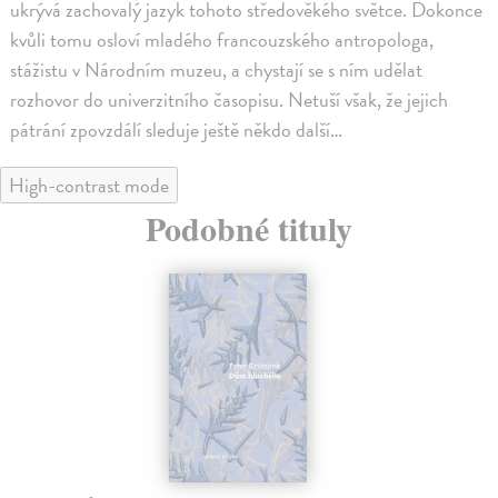
ukrývá zachovalý jazyk tohoto středověkého světce. Dokonce
kvůli tomu osloví mladého francouzského antropologa,
stážistu v Národním muzeu, a chystají se s ním udělat
rozhovor do univerzitního časopisu. Netuší však, že jejich
pátrání zpovzdálí sleduje ještě někdo další…
High-contrast mode
Podobné tituly