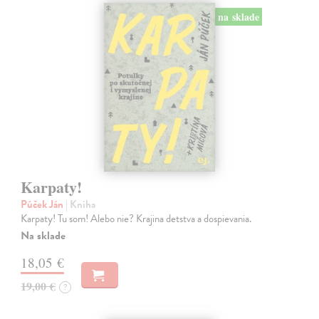
na sklade
Karpaty!
Púček Ján
| Kniha
Karpaty! Tu som! Alebo nie? Krajina detstva a dospievania.
Na sklade
18,05 €
19,00 €
?