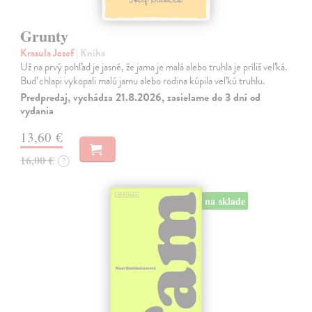
Grunty
Krasula Jozef
| Kniha
Už na prvý pohľad je jasné, že jama je malá alebo truhla je príliš veľká.
Buď chlapi vykopali malú jamu alebo rodina kúpila veľkú truhlu.
Predpredaj, vychádza 21.8.2026, zasielame do 3 dní od
vydania
13,60 €
16,00 €
?
na sklade