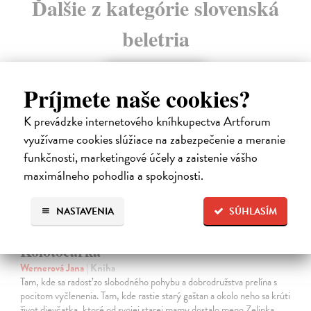
Ďalšie z kategórie slovenská
beletria
na sklade
Príjmete naše cookies?
K prevádzke internetového kníhkupectva Artforum
využívame cookies slúžiace na zabezpečenie a meranie
funkčnosti, marketingové účely a zaistenie vášho
maximálneho pohodlia a spokojnosti.
NASTAVENIA
SÚHLASÍM
Kolotočárka
Wernerová Jana
| Kniha
Tam, kde sa radosť zo slobodného pohybu a dobrodružstva prelína s
pocitom vyčlenenia. Tam, kde rastie starý gaštan a okolo neho sa krúti
život dievčatka, ktoré od svojej starej mamy dostalo meno Zelinka.…