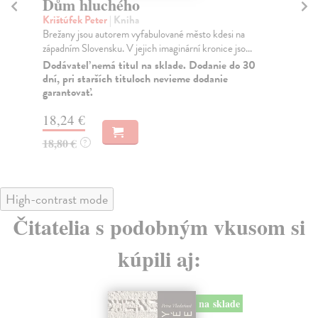
Fytopaleontologie
P
Šulej Peter
| Kniha
Ju
Napínavý i zábavný propletenec příběhů odehrávajících
Po 
se ve třech generacích, s mytologickým až myst...
Jak
Zasielame do 12 dní
Do
dní
15,04 €
gar
15,50 €
?
17
18
High-contrast mode
Čitatelia s podobným vkusom si
kúpili aj: