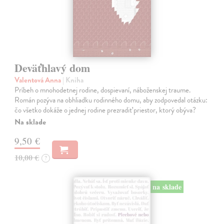
Deväťhlavý dom
Valentová Anna
| Kniha
Príbeh o mnohodetnej rodine, dospievaní, náboženskej traume.
Román pozýva na obhliadku rodinného domu, aby zodpovedal otázku:
čo všetko dokáže o jednej rodine prezradiť priestor, ktorý obýva?
Na sklade
9,50 €
10,00 €
?
na sklade