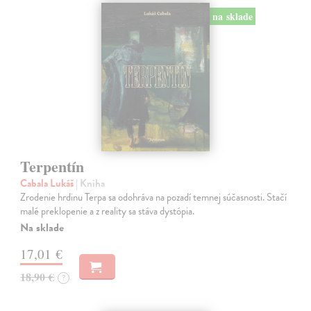
na sklade
Terpentín
Cabala Lukáš
| Kniha
Zrodenie hrdinu Terpa sa odohráva na pozadí temnej súčasnosti. Stačí
malé preklopenie a z reality sa stáva dystópia.
Na sklade
17,01 €
18,90 €
?