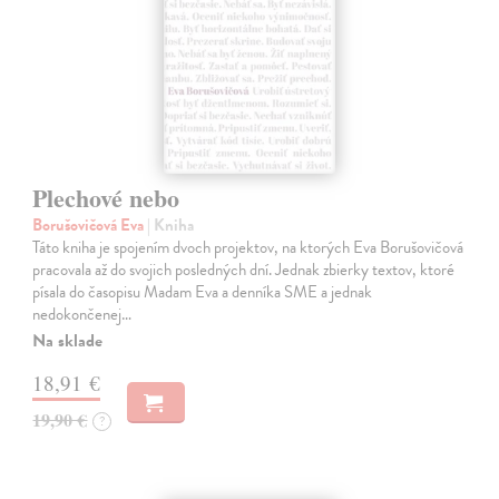
Plechové nebo
Borušovičová Eva
| Kniha
Táto kniha je spojením dvoch projektov, na ktorých Eva Borušovičová
pracovala až do svojich posledných dní. Jednak zbierky textov, ktoré
písala do časopisu Madam Eva a denníka SME a jednak
nedokončenej…
Na sklade
18,91 €
19,90 €
?