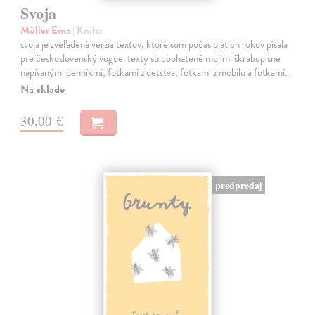
Svoja
Müller Ema
| Kniha
svoja je zveľadená verzia textov, ktoré som počas piatich rokov písala
pre československý vogue. texty sú obohatené mojimi škrabopisne
napísanými denníkmi, fotkami z detstva, fotkami z mobilu a fotkami…
Na sklade
30,00 €
predpredaj