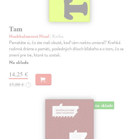
Tam
Hochholczerová Nicol
| Kniha
Pamätáte si, čo ste mali obuté, keď vám niekto umieral? Krehká
rodinná dráma o pamäti, posledných dňoch blízkeho a o tom, čo sa
zmení pre tie, ktoré tu zostali.
Na sklade
14,25 €
15,00 €
?
na sklade