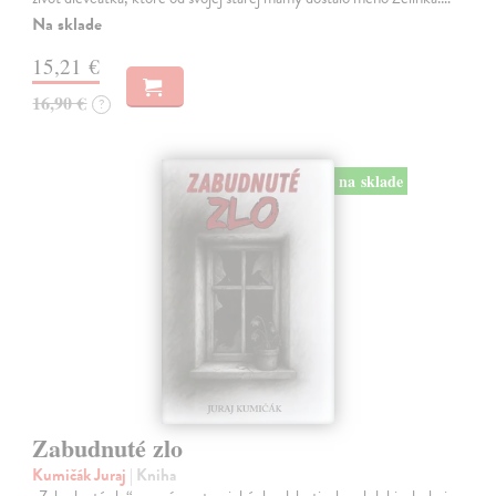
Na sklade
15,21 €
16,90 €
?
na sklade
Zabudnuté zlo
Kumičák Juraj
| Kniha