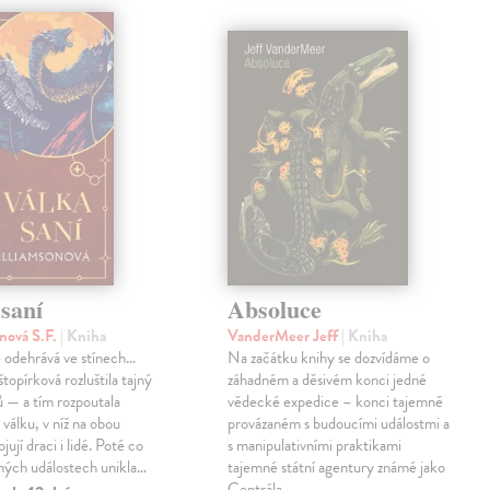
saní
Absoluce
nová S.F.
| Kniha
VanderMeer Jeff
| Kniha
 odehrává ve stínech…
Na začátku knihy se dozvídáme o
topírková rozluštila tajný
záhadném a děsivém konci jedné
ů — a tím rozpoutala
vědecké expedice – konci tajemně
válku, v níž na obou
provázaném s budoucími událostmi a
jují draci i lidé. Poté co
s manipulativními praktikami
ných událostech unikla…
tajemné státní agentury známé jako
Centrála.…