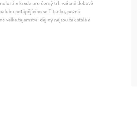
minulosti a krade pro černý trh vzácné dobové
 palubu potápějícího se Titanku, pozná
á velké tajemství: dějiny nejsou tak stálé a