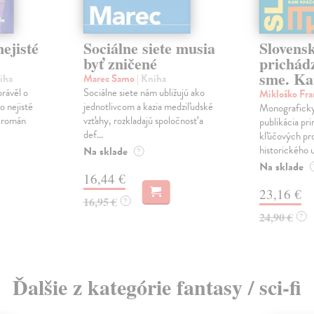
ejisté
Sociálne siete musia
Slovens
byť zničené
prichád
sme. Ka
iha
Marec Samo
| Kniha
právěl o
Sociálne siete nám ubližujú ako
Mikloško Fra
o nejisté
jednotlivcom a kazia medziľudské
Monograficky
ý román
vzťahy, rozkladajú spoločnosť a
publikácia pri
def...
kľúčových pr
historického u
Na sklade
?
Na sklade
16,44 €
23,16 €
16,95 €
?
24,90 €
?
Ďalšie z kategórie fantasy / sci-fi