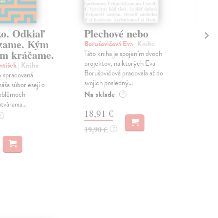
ko. Odkiaľ
Plechové nebo
Po
zame. Kým
Borušovičová Eva
| Kniha
Kun
m kráčame.
Táto kniha je spojením dvoch
Poma
projektov, na ktorých Eva
čty
ntišek
| Kniha
Borušovičová pracovala až do
naps
 spracovaná
svojich posledný...
česk
náša súbor esejí o
Na sklade
Na 
oblémoch
?
tvárania...
18,91 €
14
?
19,90 €
15,
?