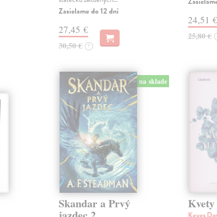
Zasielame
Zasielame do 12 dní
24,51 
27,45 €
25,80 €
30,50 €
?
na sklade
Skandar a Prvý
Kvety
jazdec 2
Keyes Da