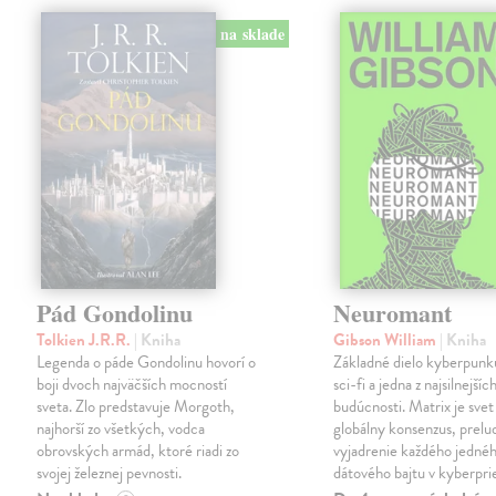
na sklade
Pád Gondolinu
Neuromant
Tolkien J.R.R.
| Kniha
Gibson William
| Kniha
Legenda o páde Gondolinu hovorí o
Základné dielo kyberpunku
boji dvoch najväčších mocností
sci-fi a jedna z najsilnejších
sveta. Zlo predstavuje Morgoth,
budúcnosti. Matrix je svet
najhorší zo všetkých, vodca
globálny konsenzus, prelu
obrovských armád, ktoré riadi zo
vyjadrenie každého jedné
svojej železnej pevnosti.
dátového bajtu v kyberpri