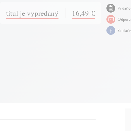
Pridať d
titul je vypredaný
16,49 €
Odporuč
Zdielať 