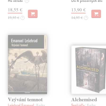
Na sklade
Do 4 pracovných dní
?
18,55 €
13,90 €
19,95 €
14,95 €
?
?
Vzývání temnot
Alchemised
Lešehrad Emanuel
| Kniha
SenLinYu
| Kniha