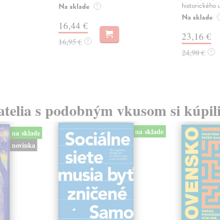
historického u
Na sklade
?
Na sklade
16,44 €
23,16 €
16,95 €
?
24,90 €
?
atelia s podobným vkusom si kúpili
na sklade
na sklade
novinka