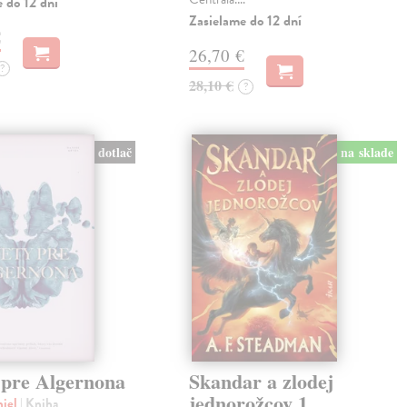
 do 12 dní
Zasielame do 12 dní
€
26,70 €
?
28,10 €
?
dotlač
na sklade
 pre Algernona
Skandar a zlodej
jednorožcov 1
niel
| Kniha