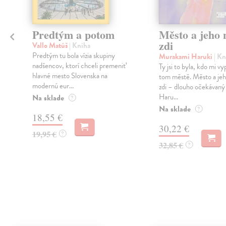
Predtým a potom
Město a jeho n
zdi
Vallo Matúš
| Kniha
Predtým tu bola vízia skupiny
Murakami Haruki
| Kn
nadšencov, ktorí chceli premeniť
Ty jsi to byla, kdo mi vy
hlavné mesto Slovenska na
tom městě. Město a jeh
modernú eur...
zdi – dlouho očekávan
Haru...
Na sklade
?
Na sklade
?
18,55 €
30,22 €
19,95 €
?
32,85 €
?