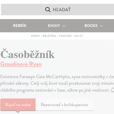
REBRÍK
KNIHY
BOOKS
KNIHY
-
BELETRIA
-
FANTASY / SCI-FI
Časoběžník
Graudinová Ryan
Existence Farwaye Gaia McCarthyho, syna cestovatelky v čase
přírodní zákony. Celý svůj život touží prozkoumat svoji minul
vládního programu cestování v čase, sáhne po jiné možnosti.
Č
Kúpiť
na webe
Rezervovať v kníhkupectve