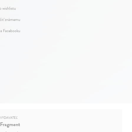
o wishlistu
iť známemu
na Facebooku
VYDAVATEĽ
Fragment