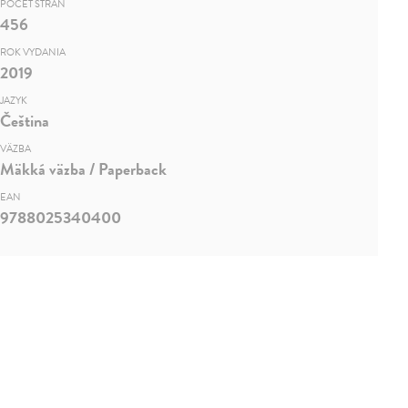
POČET STRÁN
456
ROK VYDANIA
2019
JAZYK
Čeština
VÄZBA
Mäkká väzba / Paperback
EAN
9788025340400