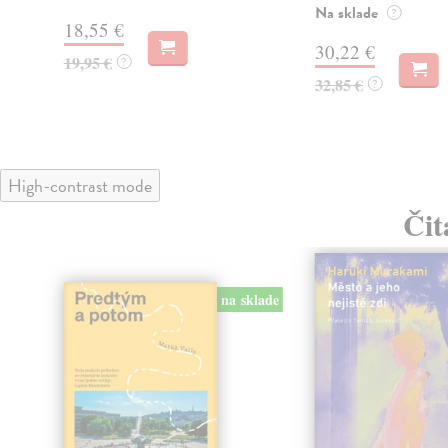
Na sklade
?
18,55 €
30,22 €
19,95 €
?
32,85 €
?
High-contrast mode
Čit
na sklade