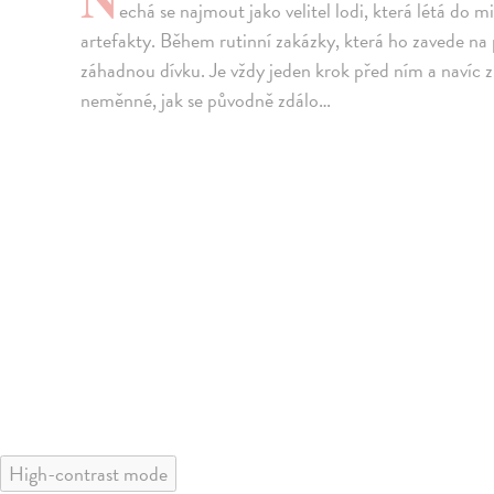
echá se najmout jako velitel lodi, která létá do 
artefakty. Během rutinní zakázky, která ho zavede na
záhadnou dívku. Je vždy jeden krok před ním a navíc zn
neměnné, jak se původně zdálo…
High-contrast mode