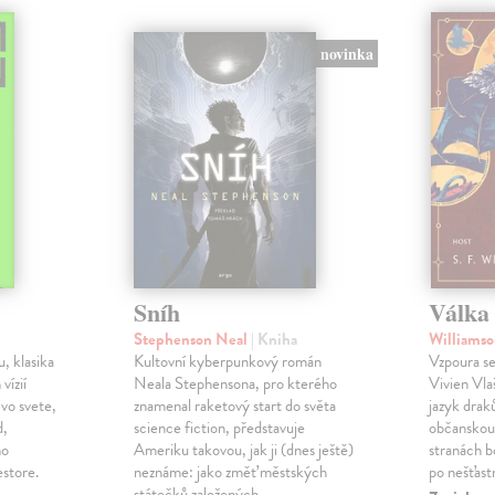
novinka
Sníh
Válka 
Stephenson Neal
| Kniha
Williamso
, klasika
Kultovní kyberpunkový román
Vzpoura se
 vízií
Neala Stephensona, pro kterého
Vivien Vlaš
 vo svete,
znamenal raketový start do světa
jazyk drak
d,
science fiction, představuje
občanskou 
ho
Ameriku takovou, jak ji (dnes ještě)
stranách bo
estore.
neznáme: jako změť městských
po nešťast
státečků založených…