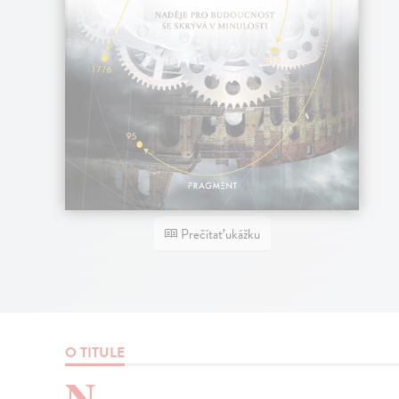
Prečítať ukážku
O TITULE
N