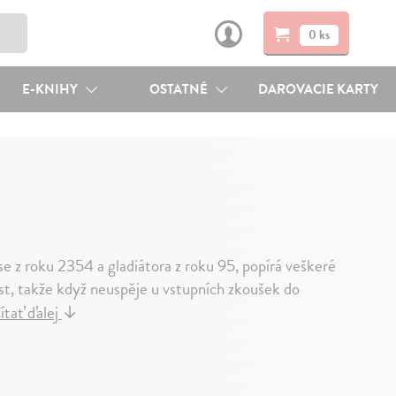
0 ks
E-KNIHY
OSTATNÉ
DAROVACIE KARTY
 z roku 2354 a gladiátora z roku 95, popírá veškeré
ost, takže když neuspěje u vstupních zkoušek do
ítať ďalej
↓