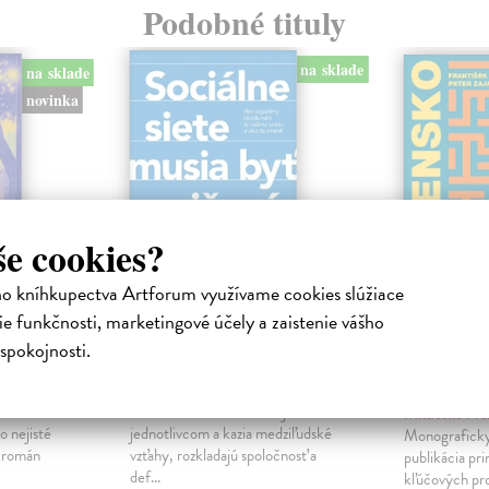
Podobné tituly
na sklade
na sklade
novinka
še cookies?
ho kníhkupectva Artforum využívame cookies slúžiace
e funkčnosti, marketingové účely a zaistenie vášho
ejisté
Sociálne siete musia
Slovens
spokojnosti.
byť zničené
prichád
sme. Ka
iha
Marec Samo
| Kniha
právěl o
Sociálne siete nám ubližujú ako
Mikloško Fra
o nejisté
jednotlivcom a kazia medziľudské
Monograficky
ý román
vzťahy, rozkladajú spoločnosť a
publikácia pri
def...
kľúčových pr