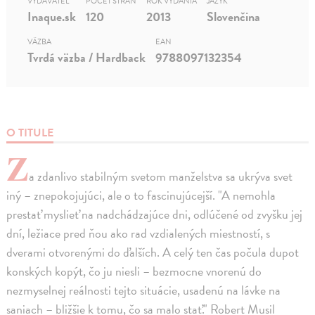
VYDAVATEĽ
POČET STRÁN
ROK VYDANIA
JAZYK
Inaque.sk
120
2013
Slovenčina
VÄZBA
EAN
Tvrdá väzba / Hardback
9788097132354
O TITULE
Z
a zdanlivo stabilným svetom manželstva sa ukrýva svet
iný – znepokojujúci, ale o to fascinujúcejší. "A nemohla
prestať myslieť na nadchádzajúce dni, odlúčené od zvyšku jej
dní, ležiace pred ňou ako rad vzdialených miestností, s
dverami otvorenými do ďalších. A celý ten čas počula dupot
konských kopýt, čo ju niesli – bezmocne vnorenú do
nezmyselnej reálnosti tejto situácie, usadenú na lávke na
saniach – bližšie k tomu, čo sa malo stať." Robert Musil