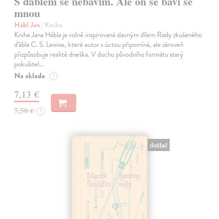
S ďáblem se nebavím. Ale on se baví se
mnou
Hábl Jan
| Kniha
Kniha Jana Hábla je volně inspirovaná slavným dílem Rady zkušeného
ďábla C. S. Lewise, které autor s úctou připomíná, ale zároveň
přizpůsobuje realitě dneška. V duchu původního formátu starý
pokušitel…
Na sklade
?
7,13 €
7,50 €
?
dotlač