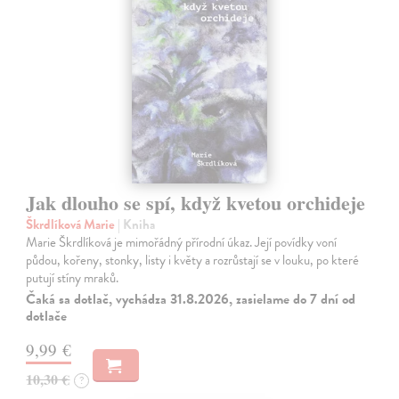
Jak dlouho se spí, když kvetou orchideje
Škrdlíková Marie
| Kniha
Marie Škrdlíková je mimořádný přírodní úkaz. Její povídky voní
půdou, kořeny, stonky, listy i květy a rozrůstají se v louku, po které
putují stíny mraků.
Čaká sa dotlač, vychádza 31.8.2026, zasielame do 7 dní od
dotlače
9,99 €
10,30 €
?