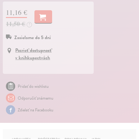
11,16 €
11,50 €
?
Zasielame do 5 dní
Pozrieť dostupnosť
v kníhkupectvách
Pridať do wishlistu
Odporučiť známemu
Zdielať na Facebooku