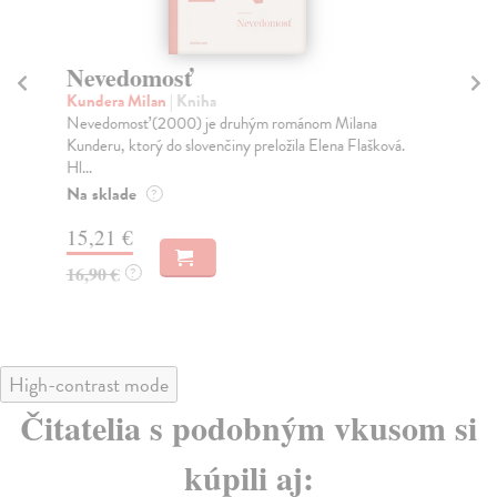
Nevedomosť
Š
Kundera Milan
| Kniha
Le
Nevedomosť (2000) je druhým románom Milana
Pod
Kunderu, ktorý do slovenčiny preložila Elena Flašková.
pas
Hl...
Do
Na sklade
?
18
15,21 €
18
16,90 €
?
High-contrast mode
Čitatelia s podobným vkusom si
kúpili aj: