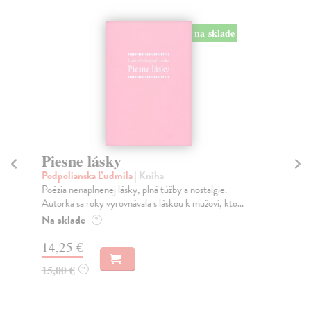
na sklade
Piesne lásky
P
Podpolianska Ľudmila
| Kniha
Bra
Poézia nenaplnenej lásky, plná túžby a nostalgie.
Kni
Autorka sa roky vyrovnávala s láskou k mužovi, kto...
pam
Na sklade
Na
?
14,25 €
15
15,00 €
16
?