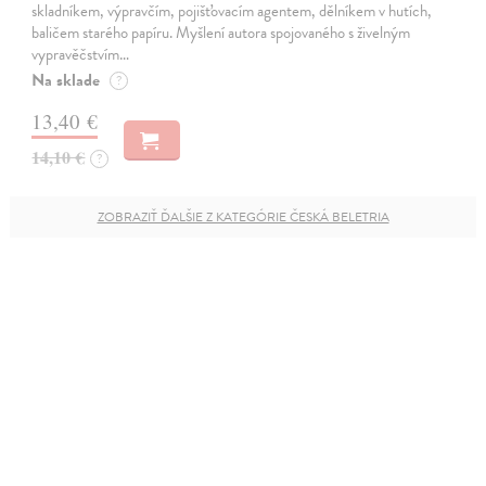
skladníkem, výpravčím, pojišťovacím agentem, dělníkem v hutích,
baličem starého papíru. Myšlení autora spojovaného s živelným
vypravěčstvím…
Na sklade
?
13,40 €
14,10 €
?
ZOBRAZIŤ ĎALŠIE Z KATEGÓRIE ČESKÁ BELETRIA