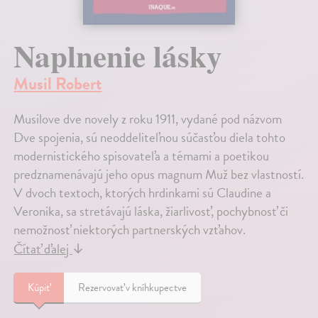
Naplnenie lásky
Musil Robert
Musilove dve novely z roku 1911, vydané pod názvom
Dve spojenia, sú neoddeliteľnou súčasťou diela tohto
modernistického spisovateľa a témami a poetikou
predznamenávajú jeho opus magnum Muž bez vlastností.
V dvoch textoch, ktorých hrdinkami sú Claudine a
Veronika, sa stretávajú láska, žiarlivosť, pochybnosť či
nemožnosť niektorých partnerských vzťahov.
Čítať ďalej
↓
Kúpiť
Rezervovať v kníhkupectve