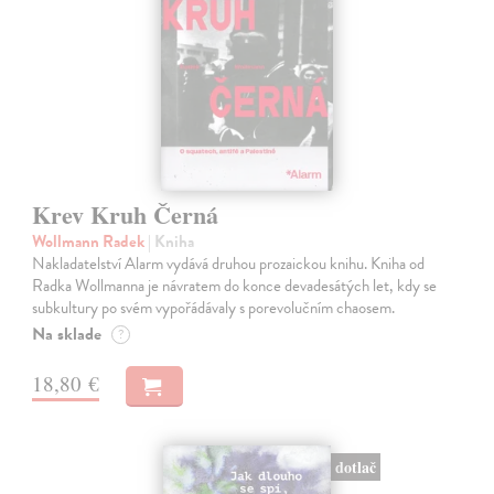
Krev Kruh Černá
Wollmann Radek
| Kniha
Nakladatelství Alarm vydává druhou prozaickou knihu. Kniha od
Radka Wollmanna je návratem do konce devadesátých let, kdy se
subkultury po svém vypořádávaly s porevolučním chaosem.
Na sklade
?
18,80 €
dotlač