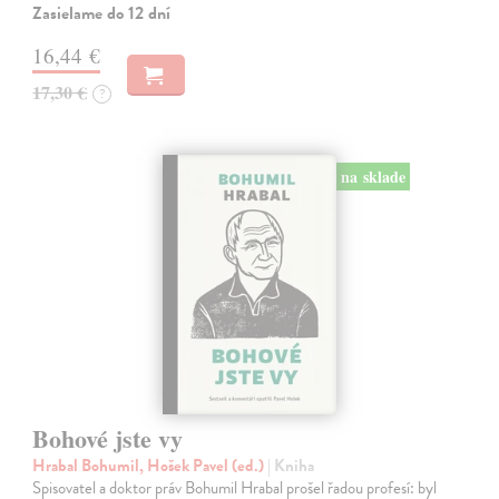
Zasielame do 12 dní
16,44 €
17,30 €
?
na sklade
Bohové jste vy
Hrabal Bohumil, Hošek Pavel (ed.)
| Kniha
Spisovatel a doktor práv Bohumil Hrabal prošel řadou profesí: byl