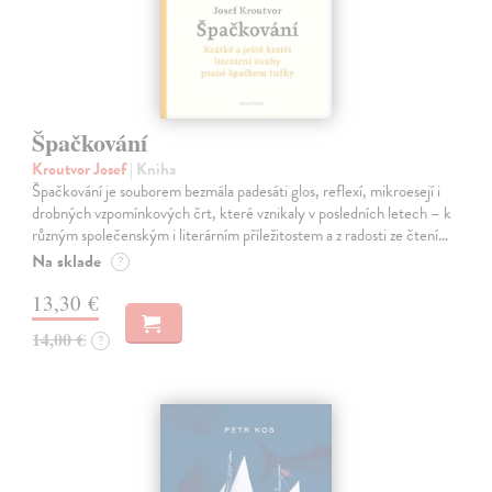
Špačkování
Kroutvor Josef
| Kniha
Špačkování je souborem bezmála padesáti glos, reflexí, mikroesejí i
drobných vzpomínkových črt, které vznikaly v posledních letech – k
různým společenským i literárním příležitostem a z radosti ze čtení…
Na sklade
?
13,30 €
14,00 €
?