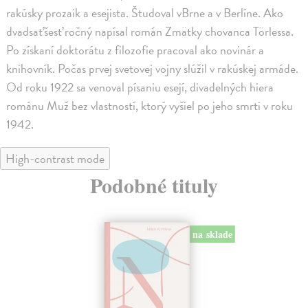
rakúsky prozaik a esejista. Študoval vBrne a v Berlíne. Ako
dvadsaťšesť ročný napísal román Zmätky chovanca Törlessa.
Po získaní doktorátu z filozofie pracoval ako novinár a
knihovník. Počas prvej svetovej vojny slúžil v rakúskej armáde.
Od roku 1922 sa venoval písaniu esejí, divadelných hiera
románu Muž bez vlastností, ktorý vyšiel po jeho smrti v roku
1942.
High-contrast mode
Podobné tituly
na sklade