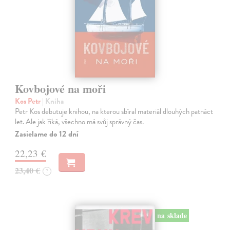
Kovbojové na moři
Kos Petr
| Kniha
Petr Kos debutuje knihou, na kterou sbíral materiál dlouhých patnáct
let. Ale jak říká, všechno má svůj správný čas.
Zasielame do 12 dní
22,23 €
23,40 €
?
na sklade