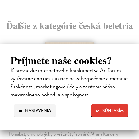
Ďalšie z kategórie česká beletria
na sklade
Príjmete naše cookies?
K prevádzke internetového kníhkupectva Artforum
využívame cookies slúžiace na zabezpečenie a meranie
funkčnosti, marketingové účely a zaistenie vášho
maximálneho pohodlia a spokojnosti.
NASTAVENIA
SÚHLASÍM
Pomalost
Kundera Milan
| Kniha
Pomalost, chronologicky první ze čtyř románů Milana Kundery