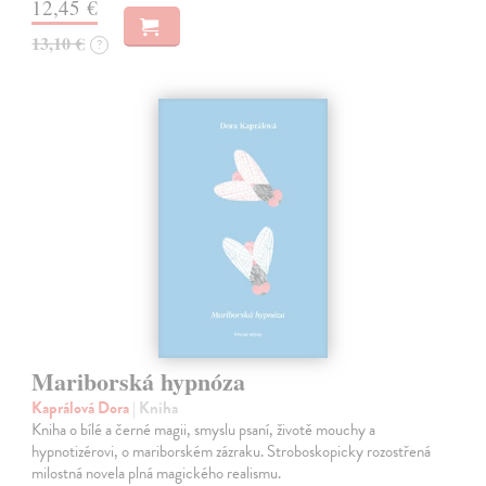
12,45 €
13,10 €
?
Mariborská hypnóza
Kaprálová Dora
| Kniha
Kniha o bílé a černé magii, smyslu psaní, životě mouchy a
hypnotizérovi, o mariborském zázraku. Stroboskopicky rozostřená
milostná novela plná magického realismu.