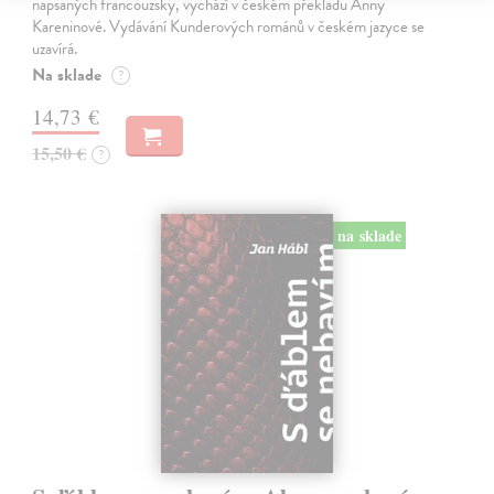
napsaných francouzsky, vychází v českém překladu Anny
Kareninové. Vydávání Kunderových románů v českém jazyce se
uzavírá.
Na sklade
?
14,73 €
15,50 €
?
na sklade