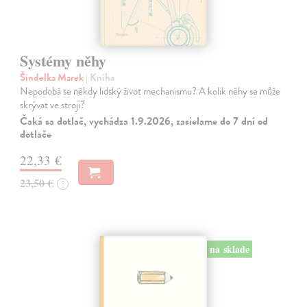
Systémy něhy
Šindelka Marek
| Kniha
Nepodobá se někdy lidský život mechanismu? A kolik něhy se může
skrývat ve stroji?
Čaká sa dotlač, vychádza 1.9.2026, zasielame do 7 dní od
dotlače
22,33 €
23,50 €
?
na sklade