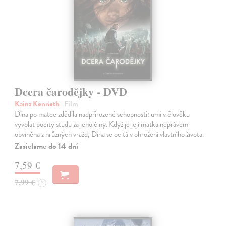
Dcera čarodějky - DVD
Kainz Kenneth
| Film
Dina po matce zdědila nadpřirozené schopnosti: umí v člověku
vyvolat pocity studu za jeho činy. Když je její matka neprávem
obviněna z hrůzných vražd, Dina se ocitá v ohrožení vlastního života.
Zasielame do 14 dní
7,59 €
7,99 €
?