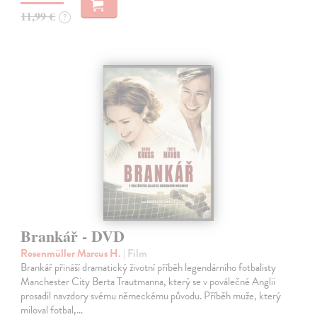
11,99 €
?
Brankář - DVD
Rosenmüller Marcus H.
| Film
Brankář přináší dramatický životní příběh legendárního fotbalisty
Manchester City Berta Trautmanna, který se v poválečné Anglii
prosadil navzdory svému německému původu. Příběh muže, který
miloval fotbal,…