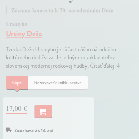
Záznam koncertu k 70. narodeninám Deža
Ursinyho
Ursiny Dežo
Tvorba Deža Ursinyho je súčasť nášho národného
kultúrneho dedičstva. Je jedným zo zakladateľov
slovenskej modernej rockovej hudby.
Čítať ďalej
↓
Kúpiť
Rezervovať v kníhkupectve
17,00 €
Zasielame do 14 dní