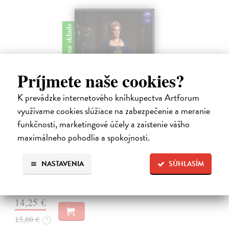
na sklade
Príjmete naše cookies?
K prevádzke internetového kníhkupectva Artforum
využívame cookies slúžiace na zabezpečenie a meranie
funkčnosti, marketingové účely a zaistenie vášho
Mária Terézia - 2 DVD
maximálneho pohodlia a spokojnosti.
Dornhelm Robert
| Film
Píše sa rok 1723 a v pražskej katedrále sv. Víta je Karol VI., cisár
Svätej ríše rímskej a kráľ španielsky a uhorský korunovaný za českého
NASTAVENIA
SÚHLASÍM
kráľa.
Na sklade
14,25 €
15,00 €
?