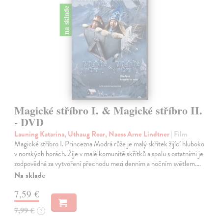
na sklade
Magické stříbro I. & Magické stříbro II.
- DVD
Launing Katarina, Uthaug Roar, Naess Arne Lindtner
| Film
Magické stříbro I. Princezna Modrá růže je malý skřítek žijící hluboko
v norských horách. Žije v malé komunitě skřítků a spolu s ostatními je
zodpovědná za vytvoření přechodu mezi denním a nočním světlem.…
Na sklade
7,59 €
7,99 €
?