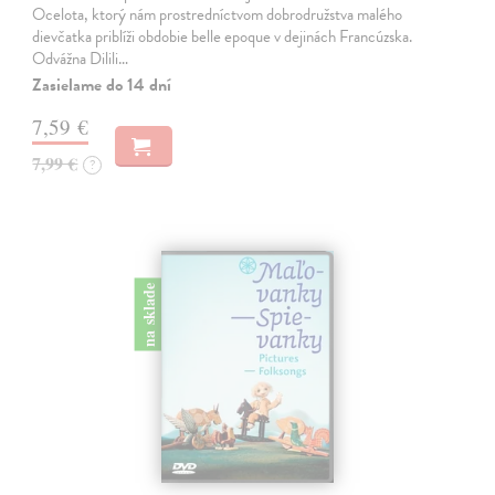
Ocelota, ktorý nám prostredníctvom dobrodružstva malého
dievčatka priblíži obdobie belle epoque v dejinách Francúzska.
Odvážna Dilili…
Zasielame do 14 dní
7,59 €
7,99 €
?
na sklade