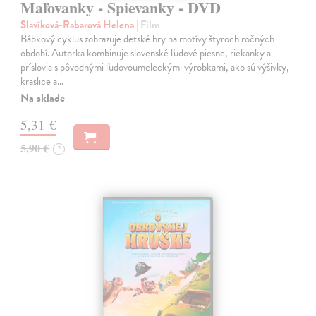
Maľovanky - Spievanky - DVD
Slavíková-Rabarová Helena
| Film
Bábkový cyklus zobrazuje detské hry na motívy štyroch ročných
období. Autorka kombinuje slovenské ľudové piesne, riekanky a
príslovia s pôvodnými ľudovoumeleckými výrobkami, ako sú výšivky,
kraslice a…
Na sklade
5,31 €
5,90 €
?