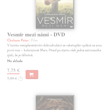
Vesmír mezi námi - DVD
Chelsom Peter
| Film
V tomto meziplanetárním dobrodružství se raketoplán vydává na svou
první misi – kolonizovat Mars. Hned po startu však jedna astronautka
zjistí, že je těhotná.
Na sklade
7,75 €
7,99 €
?