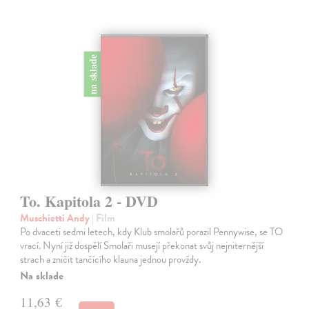
na sklade
To. Kapitola 2 - DVD
Muschietti Andy
| Film
Po dvaceti sedmi letech, kdy Klub smolařů porazil Pennywise, se TO
vrací. Nyní již dospělí Smolaři musejí překonat svůj nejniternější
strach a zničit tančícího klauna jednou provždy.
Na sklade
11,63 €