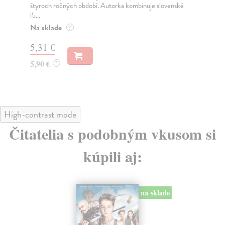
celý svůj dosavadní život strávil v bezútěš...
svo
...
Na sklade
?
Za
3,87 €
3,
3,99 €
?
4,
High-contrast mode
Čitatelia s podobným vkusom si
kúpili aj: