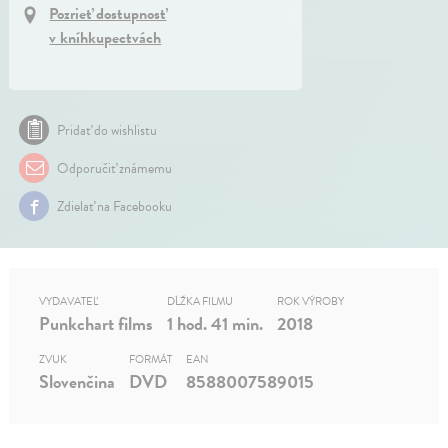
Pozrieť dostupnosť
v kníhkupectvách
Pridať do wishlistu
Odporučiť známemu
Zdielať na Facebooku
VYDAVATEĽ
DĹŽKA FILMU
ROK VÝROBY
Punkchart films
1 hod. 41 min.
2018
ZVUK
FORMÁT
EAN
Slovenčina
DVD
8588007589015