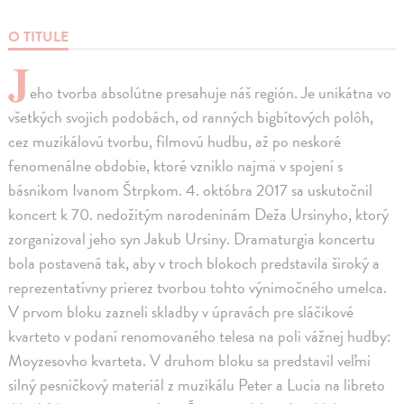
O TITULE
J
eho tvorba absolútne presahuje náš región. Je unikátna vo
všetkých svojich podobách, od ranných bigbítových polôh,
cez muzikálovú tvorbu, filmovú hudbu, až po neskoré
fenomenálne obdobie, ktoré vzniklo najmä v spojení s
básnikom Ivanom Štrpkom. 4. októbra 2017 sa uskutočnil
koncert k 70. nedožitým narodeninám Deža Ursinyho, ktorý
zorganizoval jeho syn Jakub Ursiny. Dramaturgia koncertu
bola postavená tak, aby v troch blokoch predstavila široký a
reprezentatívny prierez tvorbou tohto výnimočného umelca.
V prvom bloku zazneli skladby v úpravách pre sláčikové
kvarteto v podaní renomovaného telesa na poli vážnej hudby:
Moyzesovho kvarteta. V druhom bloku sa predstavil veľmi
silný pesničkový materiál z muzikálu Peter a Lucia na libreto