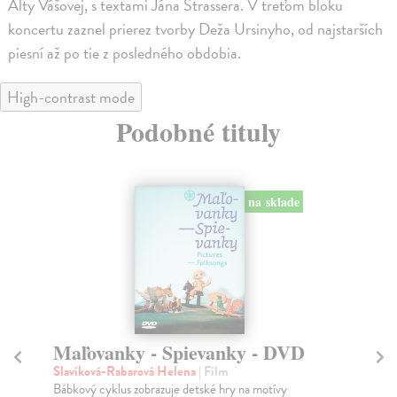
Alty Vášovej, s textami Jána Štrassera. V treťom bloku
koncertu zaznel prierez tvorby Deža Ursinyho, od najstarších
piesní až po tie z posledného obdobia.
High-contrast mode
Podobné tituly
na sklade
Pan - DVD
M
Wright Joe
| Film
Po
Petr (Levi Miller) je nezkrotný dvanáctiletý kluk, který
Naš