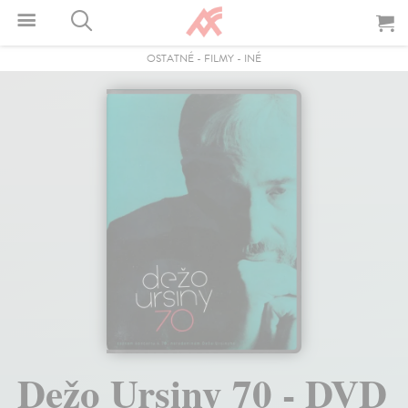
OSTATNÉ
-
FILMY
-
INÉ
Dežo Ursiny 70 - DVD