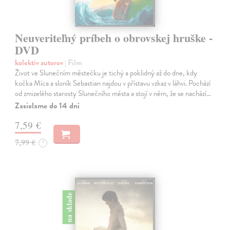
Neuveriteľný príbeh o obrovskej hruške -
DVD
kolektív autorov
| Film
Život ve Slunečním městečku je tichý a poklidný až do dne, kdy
kočka Míca a sloník Sebastian najdou v přístavu vzkaz v láhvi. Pochází
od zmizelého starosty Slunečního města a stojí v něm, že se nachází…
Zasielame do 14 dní
7,59 €
7,99 €
?
na sklade