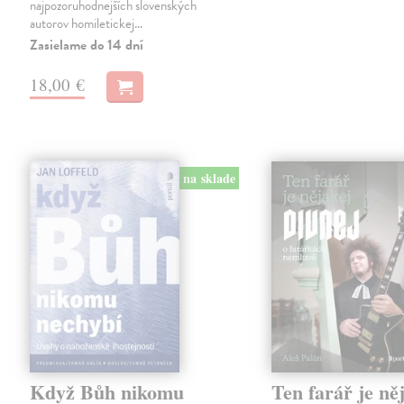
najpozoruhodnejších slovenských
autorov homiletickej…
Zasielame do 14 dní
18,00 €
na sklade
Když Bůh nikomu
Ten farář je ně