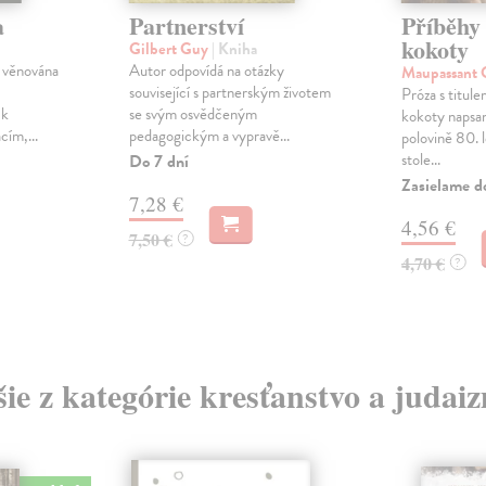
a
Partnerství
Příběhy
kokoty
Gilbert Guy
| Kniha
 věnována
Autor odpovídá na otázky
Maupassant 
související s partnerským životem
Próza s titul
 k
se svým osvědčeným
kokoty napsan
ím,...
pedagogickým a vypravě...
polovině 80. 
stole...
Do 7 dní
Zasielame d
7,28 €
4,56 €
7,50 €
?
4,70 €
?
šie z kategórie kresťanstvo a judai