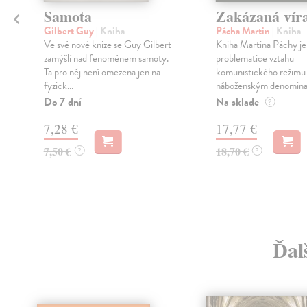
Samota
Zakázaná vír
Gilbert Guy
| Kniha
Pácha Martin
| Kniha
Ve své nové knize se Guy Gilbert
Kniha Martina Páchy je
zamýšlí nad fenoménem samoty.
problematice vztahu
ý
Ta pro něj není omezena jen na
komunistického režimu
fyzick...
náboženským denominac
Do 7 dní
Na sklade
?
7,28 €
17,77 €
7,50 €
18,70 €
?
?
Ďal