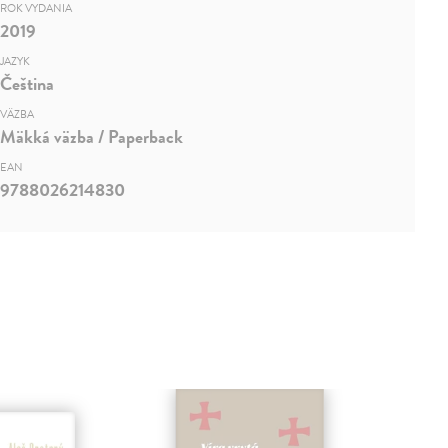
ROK VYDANIA
2019
JAZYK
Čeština
VÄZBA
Mäkká väzba / Paperback
EAN
9788026214830