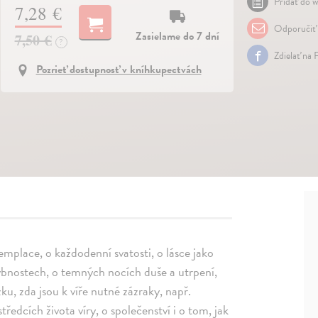
Pridať do w
7,28 €
Odporučiť
Zasielame do 7 dní
7,50 €
?
Zdielať na 
Pozrieť dostupnosť v kníhkupectvách
mplace, o každodenní svatosti, o lásce jako
hybnostech, o temných nocích duše a utrpení,
zku, zda jsou k víře nutné zázraky, např.
ředcích života víry, o společenství i o tom, jak