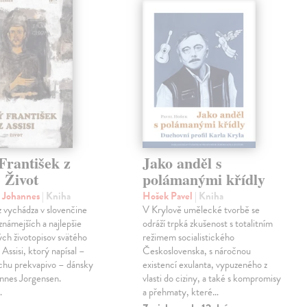
František z
Jako anděl s
. Život
polámanými křídly
n Johannes
| Kniha
Hošek Pavel
| Kniha
z vychádza v slovenčine
V Krylově umělecké tvorbě se
jznámejších a najlepšie
odráží trpká zkušenost s totalitním
ch životopisov svätého
režimem socialistického
 Assisi, ktorý napísal –
Československa, s náročnou
chu prekvapivo – dánsky
existencí exulanta, vypuzeného z
nnes Jorgensen.
vlasti do ciziny, a také s kompromisy
…
a přehmaty, které…