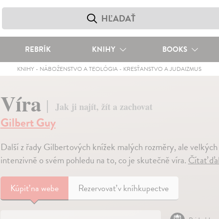
REBRÍK
KNIHY
BOOKS
KNIHY
-
NÁBOŽENSTVO A TEOLÓGIA
-
KRESŤANSTVO A JUDAIZMUS
Víra
Jak ji najít, žít a zachovat
Gilbert Guy
Další z řady Gilbertových knížek malých rozměry, ale velkých
intenzivně o svém pohledu na to, co je skutečně víra.
Čítať ďa
Kúpiť
na webe
Rezervovať v kníhkupectve