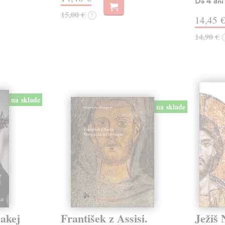
Do 4 dní
15,00 €
?
14,45 
14,90 €
na sklade
na sklade
jakej
František z Assisi.
Ježiš 