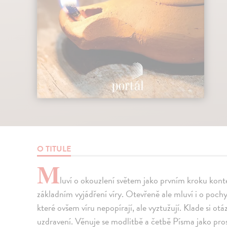
O TITULE
M
luví o okouzlení světem jako prvním kroku konte
základním vyjádření víry. Otevřeně ale mluví i o poc
které ovšem víru nepopírají, ale vyztužují. Klade si otá
uzdravení. Věnuje se modlitbě a četbě Písma jako prost