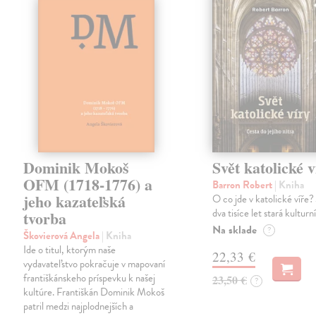
Dominik Mokoš
Svět katolické v
OFM (1718-1776) a
Barron Robert
| Kniha
jeho kazateľská
O co jde v katolické víře? 
dva tisíce let stará kulturn
tvorba
Na sklade
?
Škovierová Angela
| Kniha
Ide o titul, ktorým naše
22,33 €
vydavateľstvo pokračuje v mapovaní
františkánskeho príspevku k našej
23,50 €
?
kultúre. Františkán Dominik Mokoš
patril medzi najplodnejších a