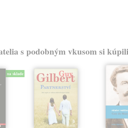
atelia s podobným vkusom si kúpili
na sklade