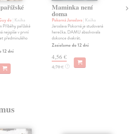
 pařížské
Maminka není
Op
doma
ro
zd
Guy de
| Kniha
Pokorná Jaroslava
| Kniha
em Příběhy pařížské
Jaroslava Pokorná je studovaná
Dos
á nejspíše v první
herečka. DAMU absolvovala
Mon
let předminulého
dokonce dvakrát.
psy
opti
Zasielame do 12 dní
v ko
o 12 dní
4,56 €
Zas
4,70 €
?
14
14,
zmus