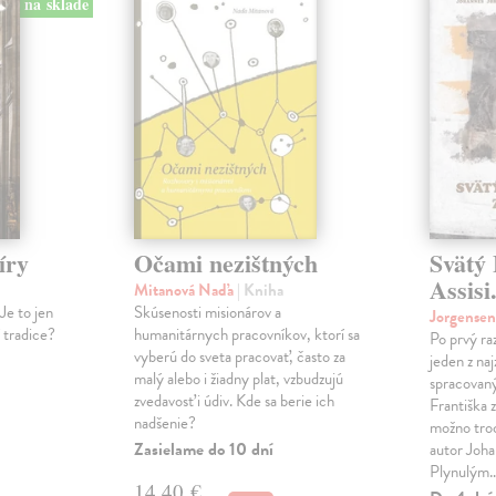
na sklade
íry
Očami nezištných
Svätý 
Assisi
Mitanová Naďa
| Kniha
Je to jen
Skúsenosti misionárov a
Jorgense
í tradice?
humanitárnych pracovníkov, ktorí sa
Po prvý ra
vyberú do sveta pracovať, často za
jeden z na
malý alebo i žiadny plat, vzbudzujú
spracovaný
zvedavosť i údiv. Kde sa berie ich
Františka z
nadšenie?
možno tro
Zasielame do 10 dní
autor Joha
Plynulým
14,40 €