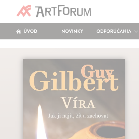
ÚVOD
NOVINKY
ODPORÚČANIA