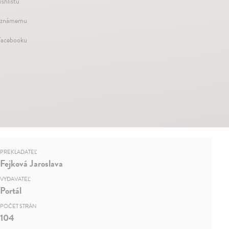
ishlistu
 známemu
Facebooku
PREKLADATEĽ
Fejková Jaroslava
VYDAVATEĽ
Portál
POČET STRÁN
104