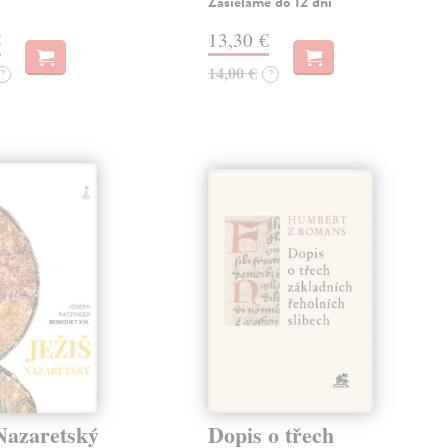
Zasielame do 12 dní
€
13,30 €
14,00 €
?
?
Nazaretský
Dopis o třech