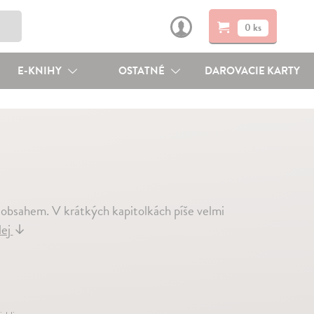
0 ks
E-KNIHY
OSTATNÉ
DAROVACIE KARTY
 obsahem. V krátkých kapitolkách píše velmi
lej
↓