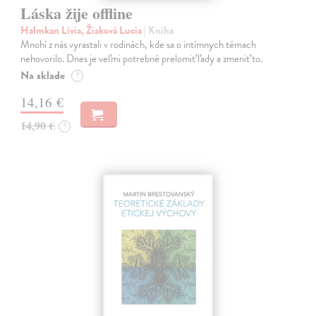
Láska žije offline
Halmkan Lívia, Žiaková Lucia
| Kniha
Mnohí z nás vyrastali v rodinách, kde sa o intímnych témach
nehovorilo. Dnes je veľmi potrebné prelomiť ľady a zmeniť to.
Na sklade
?
14,16 €
14,90 €
?