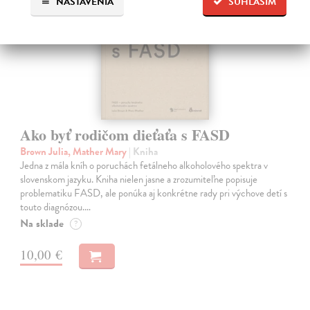
NASTAVENIA
SÚHLASÍM
Ako byť rodičom dieťaťa s FASD
Brown Julia, Mather Mary
| Kniha
Jedna z mála kníh o poruchách fetálneho alkoholového spektra v
slovenskom jazyku. Kniha nielen jasne a zrozumiteľne popisuje
problematiku FASD, ale ponúka aj konkrétne rady pri výchove detí s
touto diagnózou.…
Na sklade
?
10,00 €