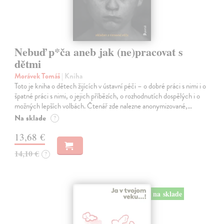
Nebuď p*ča aneb jak (ne)pracovat s
dětmi
Morávek Tomáš
| Kniha
Toto je kniha o dětech žijících v ústavní péči – o dobré práci s nimi i o
špatné práci s nimi, o jejich příbězích, o rozhodnutích dospělých i o
možných lepších volbách. Čtenář zde nalezne anonymizované,…
Na sklade
?
13,68 €
14,10 €
?
na sklade