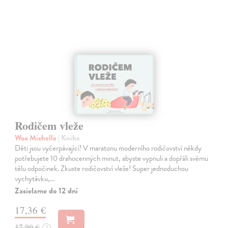
Rodičem vleže
Woo Michelle
| Kniha
Děti jsou vyčerpávající! V maratonu moderního rodičovství někdy
potřebujete 10 drahocenných minut, abyste vypnuli a dopřáli svému
tělu odpočinek. Zkuste rodičovství vleže! Super jednoduchou
vychytávku,…
Zasielame do 12 dní
17,36 €
17,90 €
?