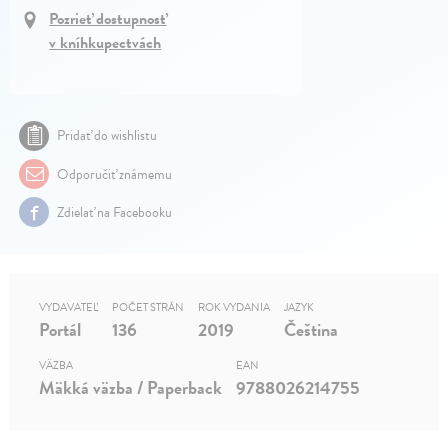
Pozrieť dostupnosť
v kníhkupectvách
Pridať do wishlistu
Odporučiť známemu
Zdielať na Facebooku
VYDAVATEĽ
POČET STRÁN
ROK VYDANIA
JAZYK
Portál
136
2019
Čeština
VÄZBA
EAN
Mäkká väzba / Paperback
9788026214755