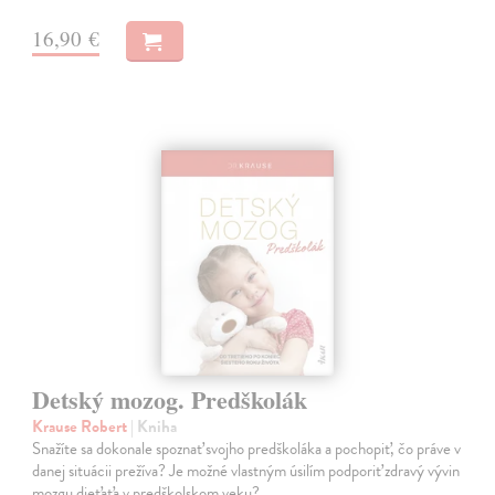
16,90 €
Detský mozog. Predškolák
Krause Robert
| Kniha
Snažíte sa dokonale spoznať svojho predškoláka a pochopiť, čo práve v
danej situácii prežíva? Je možné vlastným úsilím podporiť zdravý vývin
mozgu dieťaťa v predškolskom veku?