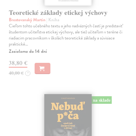
Teoretické základy etickej výchovy
Brestovanský Martin
| Kniha
Cieľom tohto učebného textu a jeho nadväzných častí je predstaviť
študentom učiteľstva etickej výchovy, ale tiež učiteľom v teréne či
riadiacim pracovníkom v školách teoretické základy a súvisiace
praktické…
Zasielame do 14 dní
38,80 €
40,00 €
?
na sklade