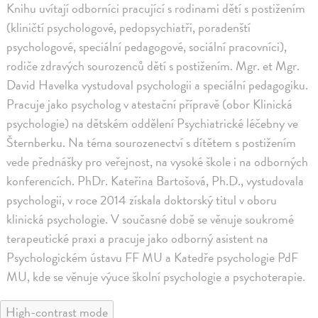
Knihu uvítají odborníci pracující s rodinami dětí s postižením
(kliničtí psychologové, pedopsychiatři, poradenští
psychologové, speciální pedagogové, sociální pracovníci),
rodiče zdravých sourozenců dětí s postižením. Mgr. et Mgr.
David Havelka vystudoval psychologii a speciální pedagogiku.
Pracuje jako psycholog v atestační přípravě (obor Klinická
psychologie) na dětském oddělení Psychiatrické léčebny ve
Šternberku. Na téma sourozenectví s dítětem s postižením
vede přednášky pro veřejnost, na vysoké škole i na odborných
konferencích. PhDr. Kateřina Bartošová, Ph.D., vystudovala
psychologii, v roce 2014 získala doktorský titul v oboru
klinická psychologie. V současné době se věnuje soukromé
terapeutické praxi a pracuje jako odborný asistent na
Psychologickém ústavu FF MU a Katedře psychologie PdF
MU, kde se věnuje výuce školní psychologie a psychoterapie.
High-contrast mode