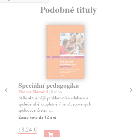
Podobné tituly
Speciální pedagogika
S
Fischer Slavomil
| Kniha
Slo
Stále aktuálnější problematika edukace a
Sna
společenského uplatnění handicapovaných
ste
spoluobčanů staví s...
Za
Zasielame do 12 dní
10
18,24 €
10