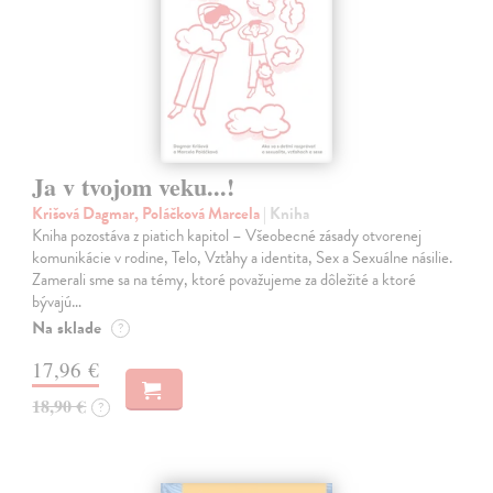
Ja v tvojom veku...!
Krišová Dagmar, Poláčková Marcela
| Kniha
Kniha pozostáva z piatich kapitol – Všeobecné zásady otvorenej
komunikácie v rodine, Telo, Vzťahy a identita, Sex a Sexuálne násilie.
Zamerali sme sa na témy, ktoré považujeme za dôležité a ktoré
bývajú…
Na sklade
?
17,96 €
18,90 €
?