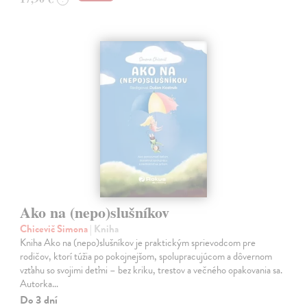
Ako na (nepo)slušníkov
Chicevič Simona
| Kniha
Kniha Ako na (nepo)slušníkov je praktickým sprievodcom pre
rodičov, ktorí túžia po pokojnejšom, spolupracujúcom a dôvernom
vzťahu so svojimi deťmi – bez kriku, trestov a večného opakovania sa.
Autorka…
Do 3 dní