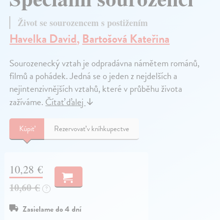
Život se sourozencem s postižením
Havelka David
,
Bartošová Kateřina
Sourozenecký vztah je odpradávna námětem románů,
filmů a pohádek. Jedná se o jeden z nejdelších a
nejintenzivnějších vztahů, které v průběhu života
zažíváme.
Čítať ďalej
↓
Kúpiť
Rezervovať v kníhkupectve
10,28 €
10,60 €
?
Zasielame do 4 dní