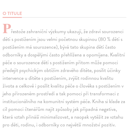
O TITULE
P
řestože zahraniční výzkumy ukazují, že zdraví sourozenci
dětí s postižením jsou velmi početnou skupinou (80 % dětí s
postižením má sourozence), bývá tato skupina dětí často
odborníky a dospělými často přehlížena a opomíjena. Kvalitní
péče o sourozence dětí s postižením přitom může pomoci
předejít psychickým obtížím zdravého dítěte, posílit účinky
intervence u dítěte s postižením, zvýšit rodinnou kvalitu
života a celkově i posílit kvalitu péče o člověka s postižením v
jeho přirozeném prostředí a tak pomoci při transformaci z
institucionálního na komunitní systém péče. Kniha si klade za
cíl pomoci čtenářům najít způsoby jak případná negativa,
která vztah přináší minimalizovat, a naopak vytěžit ze vztahu
pro děti, rodinu, i odborníky co největší množství pozitiv.