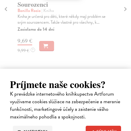
Sourozenci
S
Bonilla Rocio
| Kniha
Ga
Kniha je určená pro děti, které někdy mají problém se
Kni
svým sourozencem. Takže vlastně pro všechny, k...
mla
Zasielame do 14 dní
Za
9,69 €
12
9,99 €
12
?
Príjmete naše cookies?
K prevádzke internetového kníhkupectva Artforum
Ďalšie z kategórie pedagogika
využívame cookies slúžiace na zabezpečenie a meranie
funkčnosti, marketingové účely a zaistenie vášho
maximálneho pohodlia a spokojnosti.
na sklade