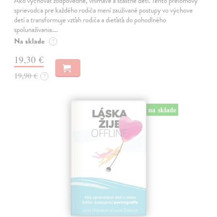
Ako vychovať zodpovedné, vnímavé a šťastné deti. Tento prelomový
sprievodca pre každého rodiča mení zaužívané postupy vo výchove
detí a transformuje vzťah rodiča a dieťaťa do pohodlného
spolunažívania.…
Na sklade
?
19,30 €
19,90 €
?
na sklade