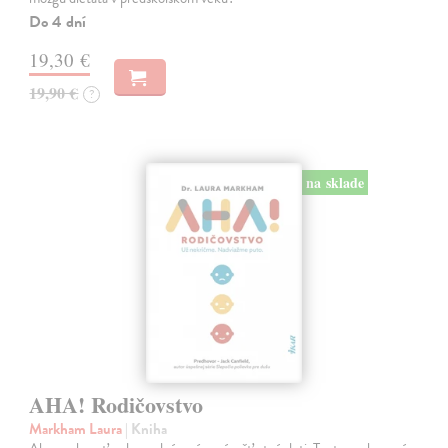
Do 4 dní
19,30 €
19,90 €
?
na sklade
AHA! Rodičovstvo
Markham Laura
| Kniha