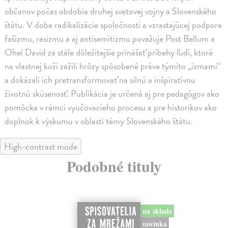
občanov počas obdobia druhej svetovej vojny a Slovenského
štátu. V dobe radikalizácie spoločnosti a vzrastajúcej podpore
fašizmu, rasizmu a aj antisemitizmu považuje Post Bellum a
Ohel David za stále dôležitejšie prinášať príbehy ľudí, ktoré
na vlastnej koži zažili hrôzy spôsobené práve týmito „izmami“
a dokázali ich pretransformovať na silnú a inšpiratívnu
životnú skúsenosť. Publikácia je určená aj pre pedagógov ako
pomôcka v rámci vyučovacieho procesu a pre historikov ako
doplnok k výskumu v oblasti témy Slovenského štátu.
High-contrast mode
Podobné tituly
na sklade
novinka