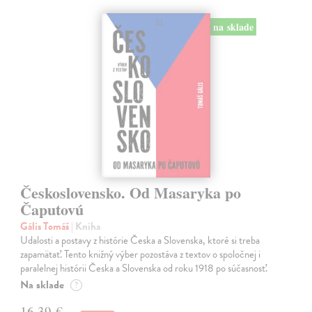
na sklade
Československo. Od Masaryka po
Čaputovú
Gális Tomáš
| Kniha
Udalosti a postavy z histórie Česka a Slovenska, ktoré si treba
zapamätať. Tento knižný výber pozostáva z textov o spoločnej i
paralelnej histórii Česka a Slovenska od roku 1918 po súčasnosť.
Na sklade
?
16,39 €