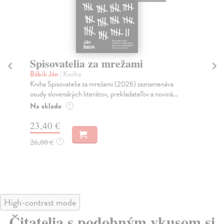
Spisovatelia za mrežami
Po
P
Bábik Ján
| Kniha
Kniha Spisovatelia za mrežami (2026) zaznamenáva
Al
osudy slovenských literátov, prekladateľov a noviná...
Výs
Pre
Na sklade
?
r...
23,40 €
Na
26,00 €
?
38
40
High-contrast mode
Čitatelia s podobným vkusom si