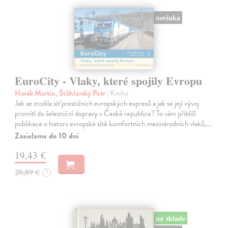
novinka
EuroCity - Vlaky, které spojily Evropu
Harák Martin, Šťáhlavský Petr
| Kniha
Jak se zrodila síť prestižních evropských expresů a jak se její vývoj
promítl do železniční dopravy v České republice? To vám přiblíží
publikace o historii evropské sítě komfortních mezinárodních vlaků,…
Zasielame do 10 dní
19,43 €
20,89 €
?
na sklade