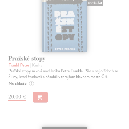
novinka
Pražské stopy
Frankl Peter
| Kniha
Pražské stopy sa volá nová kniha Petra Frankla. Píše v nej o židoch zo
Žiliny, ktorí študovali a pôsobili v terajšom hlavnom meste ČR.
Na sklade
?
20,00 €