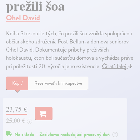
prežili šoa
Ohel David
Kniha Stretnutie tých, čo prežili šoa vznikla spoluprácou
občianskeho združenia Post Bellum a domova seniorov
Ohel David. Dokumentuje príbehy preživších
holokaustu, ktorí boli súčasťou domova a vychádza práve
pri príležitosti 20. výročia jeho existencie.
Čítať ďalej
↓
Kúpiť
Rezervovať v kníhkupectve
23,75 €
25,00 €
?
Na sklade – Zasielame nasledujúci pracovný deň
?