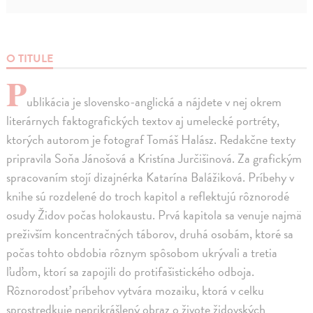
O TITULE
P
ublikácia je slovensko-anglická a nájdete v nej okrem
literárnych faktografických textov aj umelecké portréty,
ktorých autorom je fotograf Tomáš Halász. Redakčne texty
pripravila Soňa Jánošová a Kristína Jurčišinová. Za grafickým
spracovaním stojí dizajnérka Katarína Balážiková. Príbehy v
knihe sú rozdelené do troch kapitol a reflektujú rôznorodé
osudy Židov počas holokaustu. Prvá kapitola sa venuje najmä
preživším koncentračných táborov, druhá osobám, ktoré sa
počas tohto obdobia rôznym spôsobom ukrývali a tretia
ľuďom, ktorí sa zapojili do protifašistického odboja.
Rôznorodosť príbehov vytvára mozaiku, ktorá v celku
sprostredkuje neprikrášlený obraz o živote židovských