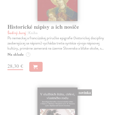
Historické nápisy a ich nosiče
Šedivý Juraj
| Kniha
Po nemeckej a francúzskej príručke epigrafie (historickej disciplíny
zaoberajúcej sa nápismi) vychádza tretia syntéza vývoja nápisovej
kultúry, primárne zameraná na územie Slovenska a blízke okolie, s…
Na sklade
?
28,30 €
novinka