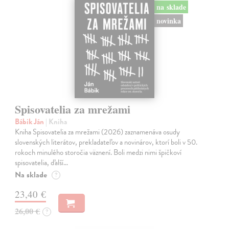
na sklade
novinka
Spisovatelia za mrežami
Bábik Ján
| Kniha
Kniha Spisovatelia za mrežami (2026) zaznamenáva osudy
slovenských literátov, prekladateľov a novinárov, ktorí boli v 50.
rokoch minulého storočia väznení. Boli medzi nimi špičkoví
spisovatelia, ďalší…
Na sklade
?
23,40 €
26,00 €
?