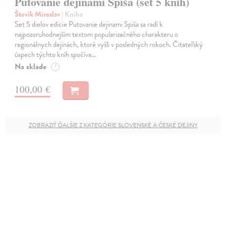
Putovanie dejinami Spiša (set 5 kníh)
Števík Miroslav
| Kniha
Set 5 dielov edície Putovanie dejinami Spiša sa radí k
najpozoruhodnejším textom popularizačného charakteru o
regionálnych dejinách, ktoré vyšli v posledných rokoch. Čitateľský
úspech týchto kníh spočíva…
Na sklade
?
100,00 €
ZOBRAZIŤ ĎALŠIE Z KATEGÓRIE SLOVENSKÉ A ČESKÉ DEJINY