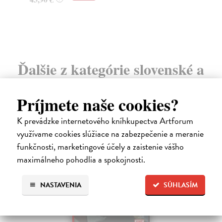
12
Ďalšie z kategórie slovenské a
české dejiny
Príjmete naše cookies?
K prevádzke internetového kníhkupectva Artforum
na sklade
využívame cookies slúžiace na zabezpečenie a meranie
funkčnosti, marketingové účely a zaistenie vášho
maximálneho pohodlia a spokojnosti.
NASTAVENIA
SÚHLASÍM