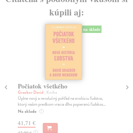
kúpili aj:
na sklade
Počiatok všetkého
Graeber David
| Kniha
H
Úplne nový a revolučný pohľad na evolúciu ľudstva,
50
ktorý našim predkom vracia dlho popieranú ľudskos...
St
Na sklade
?
Net
živ
41,71 €
43,90 €
?