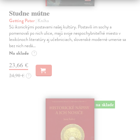
Studne mútne
Getting Peter
| Kniha
Sú ikonickými postavami našej kultúry. Postavili im sochy a
pomenovali po nich ulice, majú svoje nespochybniteľné miesto v
lexikónoch literatúry aj učebniciach, slovenské moderné umenie sa
bez nich nedá…
Na sklade
?
23,66 €
24,90 €
?
na sklade