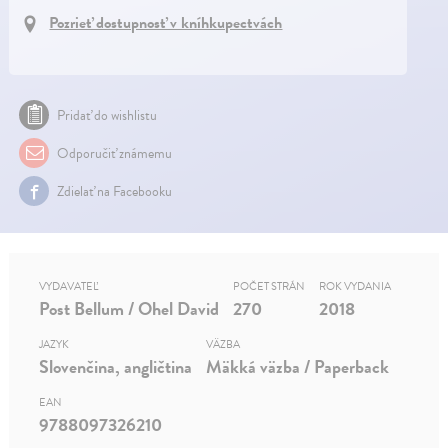
Pozrieť dostupnosť v kníhkupectvách
Pridať do wishlistu
Odporučiť známemu
Zdielať na Facebooku
VYDAVATEĽ
POČET STRÁN
ROK VYDANIA
Post Bellum / Ohel David
270
2018
JAZYK
VÄZBA
Slovenčina, angličtina
Mäkká väzba / Paperback
EAN
9788097326210