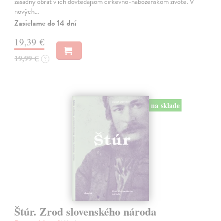
zásadný obrat v ich dovtedajšom cirkevno-náboženskom živote. V
nových…
Zasielame do 14 dní
19,39 €
19,99 €
?
na sklade
Štúr. Zrod slovenského národa