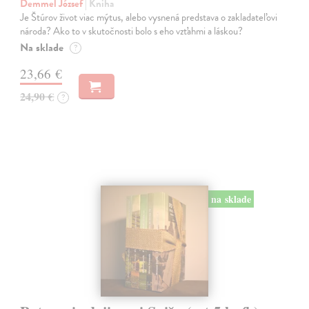
Demmel József
| Kniha
Je Štúrov život viac mýtus, alebo vysnená predstava o zakladateľovi
národa? Ako to v skutočnosti bolo s eho vzťahmi a láskou?
Na sklade
?
23,66 €
24,90 €
?
na sklade