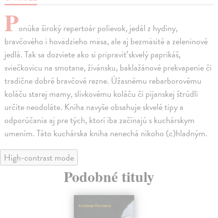
P
onúka široký repertoár polievok, jedál z hydiny,
bravčového i hovädzieho mäsa, ale aj bezmäsité a zeleninové
jedlá. Tak sa dozviete ako si pripraviť skvelý paprikáš,
sviečkovicu na smotane, živánsku, baklažánové prekvapenie či
tradične dobré bravčové rezne. Úžasnému rebarborovému
koláču starej mamy, slivkovému koláču či pijanskej štrúdli
určite neodoláte. Kniha navyše obsahuje skvelé tipy a
odporúčania aj pre tých, ktorí iba začínajú s kuchárskym
umením. Táto kuchárska kniha nenechá nikoho (c)hladným.
High-contrast mode
Podobné tituly