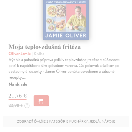
Moja teplovzdušná fritéza
Oliver Jamie
| Kniha
Rýchla a pohodlná príprava jedál v teplovzdušnej fritéze v súčasnosti
patrí k najobľúbenejším spôsobom varenia. Od polievok a šalátov po
cestoviny či dezerty - Jamie Oliver ponúka osvedčené a zábavné
recepty,…
Na sklade
21,76 €
22,90 €
?
ZOBRAZIŤ ĎALŠIE Z KATEGÓRIE KUCHÁRKY, JEDLÁ, NÁPOJE