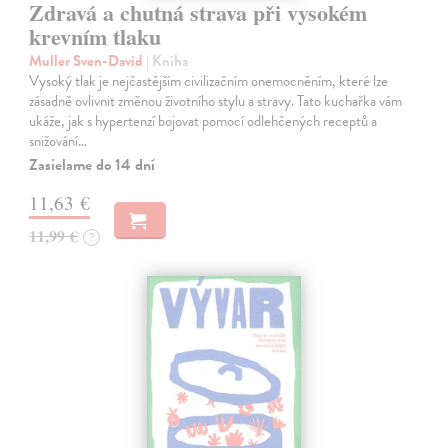
Zdravá a chutná strava při vysokém
krevním tlaku
Muller Sven-David
| Kniha
Vysoký tlak je nejčastějším civilizačním onemocněním, které lze
zásadně ovlivnit změnou životního stylu a stravy. Tato kuchařka vám
ukáže, jak s hypertenzí bojovat pomocí odlehčených receptů a
snižování…
Zasielame do 14 dní
11,63 €
11,99 €
?