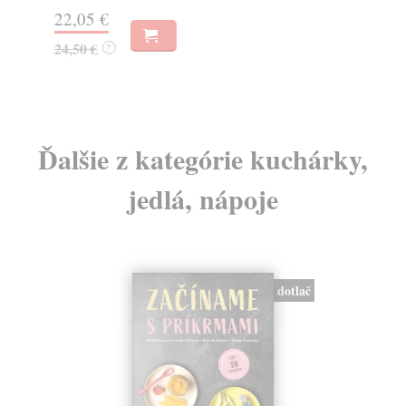
18
22,05 €
19
24,50 €
?
Ďalšie z kategórie kuchárky,
jedlá, nápoje
dotlač