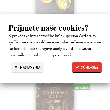
Začíname s príkrmami
Príjmete naše cookies?
Tkáčová Judita, Pivrncová Eliška, Kuřátková Petra, Vrábelová
Tereza
| Kniha
K prevádzke internetového kníhkupectva Artforum
Prvé jedlo dieťatka je preň tým najdôležitejším míľnikom. A pre
rodičov zas veľkým orieškom.
využívame cookies slúžiace na zabezpečenie a meranie
Čaká sa dotlač, vychádza 11.9.2026, zasielame do 12 dní od
funkčnosti, marketingové účely a zaistenie vášho
dotlače
maximálneho pohodlia a spokojnosti.
16,48 €
NASTAVENIA
SÚHLASÍM
16,99 €
?
na sklade