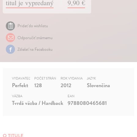
titul je vypredaný
9,90 €
Pridať do wishlistu
Odporučiť známemu
Zdielať na Facebooku
VYDAVATEĽ
POČET STRÁN
ROK VYDANIA
JAZYK
Perfekt
128
2012
Slovenčina
VÄZBA
EAN
Tvrdá väzba / Hardback
9788080465681
O TITULE