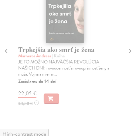
Trpkejšia ako smrť je žena
P
Marneros Andreas
| Kniha
Bor
JE TO MOŽNO NAJVÄČŠIA REVOLÚCIA
Tát
NAŠICH DNÍ: rovnocennosť a rovnoprávnosť ženy a
Bor
muža. Vojna a mier m...
Na
Zasielame do 14 dní
18
22,05 €
19
24,50 €
?
High-contrast mode