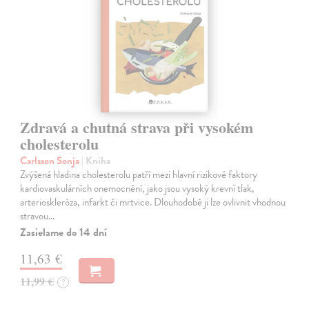
Zdravá a chutná strava při vysokém
cholesterolu
Carlsson Sonja
| Kniha
Zvýšená hladina cholesterolu patří mezi hlavní rizikové faktory
kardiovaskulárních onemocnění, jako jsou vysoký krevní tlak,
arterioskleróza, infarkt či mrtvice. Dlouhodobě ji lze ovlivnit vhodnou
stravou…
Zasielame do 14 dní
11,63 €
11,99 €
?