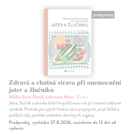
predpredaj
Zdravá a chutná strava při onemocnění
jater a žlučníku
Müller Sven-David, Lohmann Maria
| Kniha
Játra, žlučník a slinivka břišní hrají klíčovou roli při trávení a látkové
výměně. Protože jsou jejich funkce úzce propojené, je při léčbě a
potížích vždy potřeba zohlednit všechny tři orgány.
Predpredaj, vychádza 27.8.2026, zasielame do 12 dní od
vydania