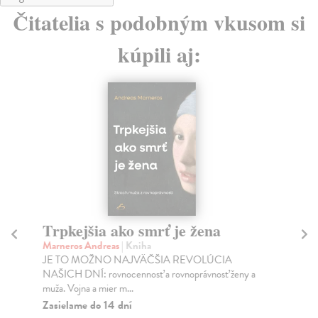
Čitatelia s podobným vkusom si
kúpili aj:
Trpkejšia ako smrť je žena
P
Marneros Andreas
| Kniha
Bor
JE TO MOŽNO NAJVÄČŠIA REVOLÚCIA
Tát
NAŠICH DNÍ: rovnocennosť a rovnoprávnosť ženy a
Bor
muža. Vojna a mier m...
Na
Zasielame do 14 dní