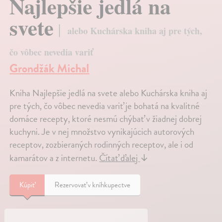
Najlepšie jedlá na
svete
alebo Kuchárska kniha aj pre tých,
čo vôbec nevedia variť
Grondžák Michal
Kniha Najlepšie jedlá na svete alebo Kuchárska kniha aj
pre tých, čo vôbec nevedia variť je bohatá na kvalitné
domáce recepty, ktoré nesmú chýbať v žiadnej dobrej
kuchyni. Je v nej množstvo vynikajúcich autorových
receptov, zozbieraných rodinných receptov, ale i od
kamarátov a z internetu.
Čítať ďalej
↓
Kúpiť
Rezervovať v kníhkupectve