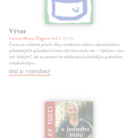
Vývar
Lorenz-Meyer Dagmar (ed.)
| Kniha
Čemu se můžeme přiučit díky romskému vaření a zahradničení o
přátelštějších způsobech života vůči těm okolo nás — lidským i více-
než-lidským? Jak se postavit ke zdědeným kulinářským praktikám,
metabolickým…
titul je vypredaný