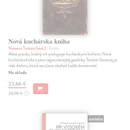
Nová kuchárska kniha
Vansová Terézia (zost.)
| Kniha
Máte pravdu, knižný trh prekypuje kuchárskymi knihami. Nová
kuchárska kniha z pera najpovolanejšej gazdinky Terézie Vansovej je
však dielom, ktoré zaručene obohatí každú domácnosť.
Na sklade
23,66 €
24,90 €
?
novinka