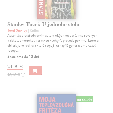
Stanley Tucci: U jednoho stolu
Tucci Stanley
| Kniha
Autor vás prostřednictvím autentických receptů, inspirovaných
italskou, americkou i britskou kuchyní, provede pokrmy, které si
oblíbila jeho rodina a které spojují lidi napříč generacemi. Každý
recept…
Zasielame do 10 dní
24,30 €
25,05 €
?
na sklade