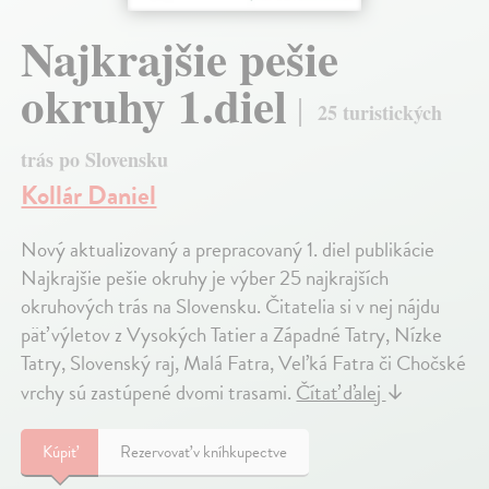
Najkrajšie pešie
okruhy 1.diel
25 turistických
trás po Slovensku
Kollár Daniel
Nový aktualizovaný a prepracovaný 1. diel publikácie
Najkrajšie pešie okruhy je výber 25 najkrajších
okruhových trás na Slovensku. Čitatelia si v nej nájdu
päť výletov z Vysokých Tatier a Západné Tatry, Nízke
Tatry, Slovenský raj, Malá Fatra, Veľká Fatra či Chočské
vrchy sú zastúpené dvomi trasami.
Čítať ďalej
↓
Kúpiť
Rezervovať v kníhkupectve