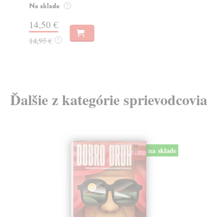
Na sklade
Na
?
14,50 €
11
14,95 €
11
?
Ďalšie z kategórie sprievodcovia
na sklade