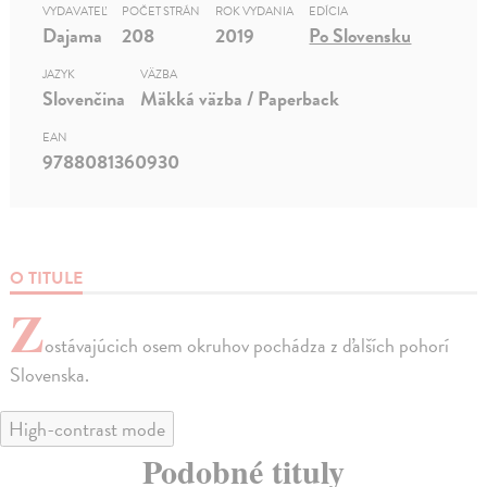
VYDAVATEĽ
POČET STRÁN
ROK VYDANIA
EDÍCIA
Dajama
208
2019
Po Slovensku
JAZYK
VÄZBA
Slovenčina
Mäkká väzba / Paperback
EAN
9788081360930
O TITULE
Z
ostávajúcich osem okruhov pochádza z ďalších pohorí
Slovenska.
High-contrast mode
Podobné tituly