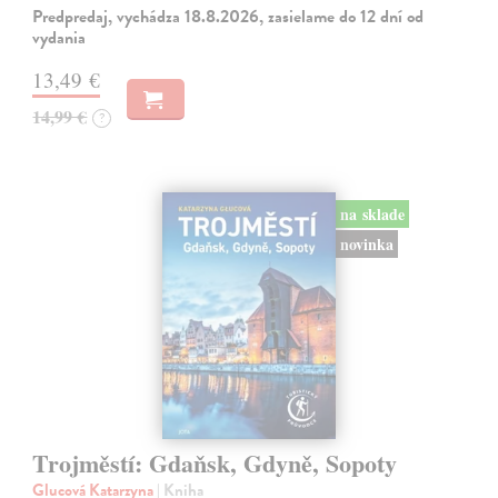
Predpredaj, vychádza 18.8.2026, zasielame do 12 dní od
vydania
13,49 €
14,99 €
?
na sklade
novinka
Trojměstí: Gdaňsk, Gdyně, Sopoty
Glucová Katarzyna
| Kniha