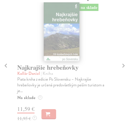
na sklade
Najkrajšie hrebeňovky
Na
Kollár Daniel
| Kniha
Miz
Piata kniha z edície Po Slovensku – Najkrajšie
Mil
hrebeňovky je určená predovšetkým peším turistom a
spr
je...
por
Na sklade
Na
?
11,59 €
14
11,95 €
14
?