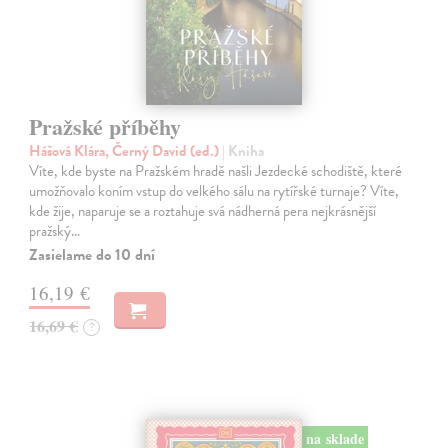
Pražské příběhy
Hášová Klára, Černý David (ed.)
| Kniha
Víte, kde byste na Pražském hradě našli Jezdecké schodiště, které
umožňovalo koním vstup do velkého sálu na rytířské turnaje? Víte,
kde žije, naparuje se a roztahuje svá nádherná pera nejkrásnější
pražský…
Zasielame do 10 dní
16,19 €
16,69 €
?
na sklade