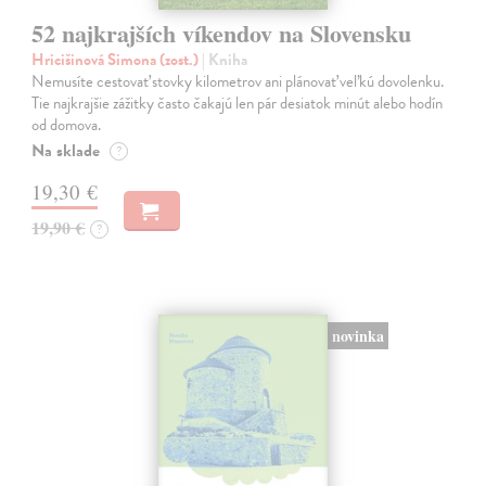
52 najkrajších víkendov na Slovensku
Hricišinová Simona (zost.)
| Kniha
Nemusíte cestovať stovky kilometrov ani plánovať veľkú dovolenku.
Tie najkrajšie zážitky často čakajú len pár desiatok minút alebo hodín
od domova.
Na sklade
?
19,30 €
19,90 €
?
novinka