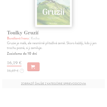
Toulky Gruzií
Bursíková Ivana
| Kniha
Gruzie je malá, ale nesmírně přitažlivá země. Skoro každý, kdo ji jen
trochu pozná, si ji zamiluje.
Zasielame do 10 dní
16,19 €
16,69 €
?
ZOBRAZIŤ ĎALŠIE Z KATEGÓRIE SPRIEVODCOVIA