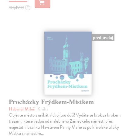
18,49 €
?
predpredaj
Procházky Frýdkem-Místkem
Habrnál Miloš
| Kniha
Objevte město s unikátní dvojitou duší! Vydáte se krok za krokem
trasami, které vedou od malebného Zámeckého náměstí přes
majestátní baziliku Navštívení Panny Marie až po křivolaké uličky
Místku s náměstím…