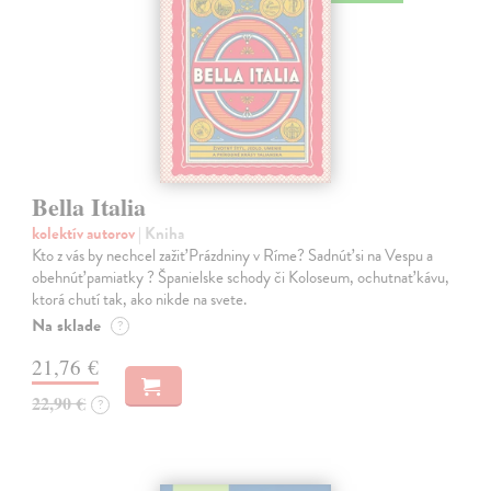
Bella Italia
kolektív autorov
| Kniha
Kto z vás by nechcel zažiť Prázdniny v Ríme? Sadnúť si na Vespu a
obehnúť pamiatky ? Španielske schody či Koloseum, ochutnať kávu,
ktorá chutí tak, ako nikde na svete.
Na sklade
?
21,76 €
22,90 €
?