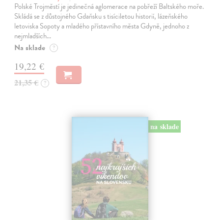
Polské Trojměstí je jedinečná aglomerace na pobřeží Baltského moře.
Skládá se z důstojného Gdaňsku s tisíciletou historií, lázeňského
letoviska Sopoty a mladého přístavního města Gdyně, jednoho z
nejmladších…
Na sklade
?
19,22 €
21,35 €
?
na sklade