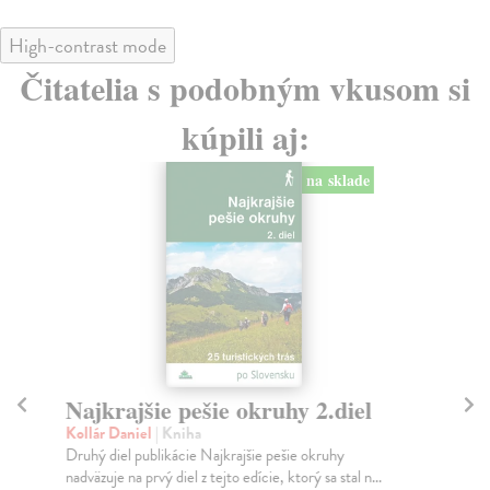
High-contrast mode
Čitatelia s podobným vkusom si
kúpili aj:
na sklade
Najkrajšie pešie okruhy 2.diel
N
Kollár Daniel
| Kniha
kol
Druhý diel publikácie Najkrajšie pešie okruhy
Kni
nadväzuje na prvý diel z tejto edície, ktorý sa stal n...
25 