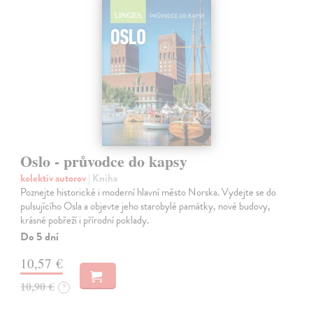
Oslo - průvodce do kapsy
kolektív autorov
| Kniha
Poznejte historické i moderní hlavní město Norska. Vydejte se do
pulsujícího Osla a objevte jeho starobylé památky, nové budovy,
krásné pobřeží i přírodní poklady.
Do 5 dní
10,57 €
10,90 €
?