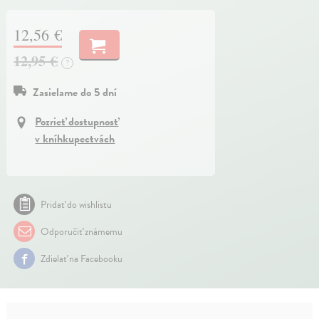
12,56 €
12,95 €
?
Zasielame do 5 dní
Pozrieť dostupnosť
v kníhkupectvách
Pridať do wishlistu
Odporučiť známemu
Zdielať na Facebooku