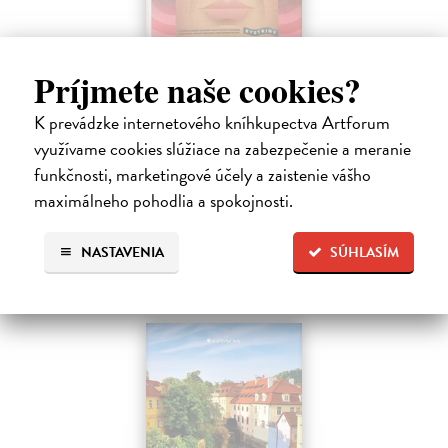
Dobrodruh 2026/2027
Príjmete naše cookies?
kolektív autorov
| Kniha
Chcete spoznať unikátne, málo známe miesta na Slovensku a objaviť
K prevádzke internetového kníhkupectva Artforum
doteraz neobjavené kúty našej krajiny? Štvrté vydanie obľúbeného
využívame cookies slúžiace na zabezpečenie a meranie
knižného sprievodcu DobroDruh vás opäť pozýva na potulky po
slovenskej…
funkčnosti, marketingové účely a zaistenie vášho
Na sklade
?
maximálneho pohodlia a spokojnosti.
23,74 €
NASTAVENIA
SÚHLASÍM
24,99 €
?