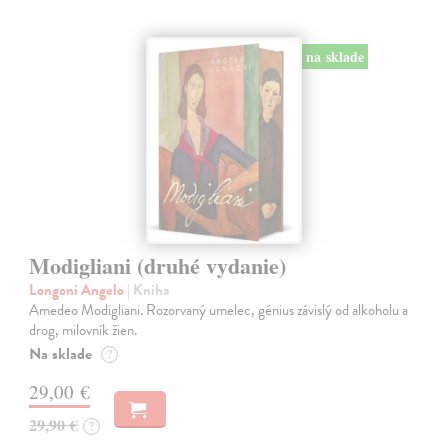
na sklade
Modigliani (druhé vydanie)
Longoni Angelo
| Kniha
Amedeo Modigliani. Rozorvaný umelec, génius závislý od alkoholu a
drog, milovník žien.
Na sklade
?
29,00 €
29,90 €
?