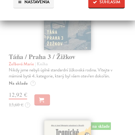
NASTAVENIA
SÚHLASÍM
Táňa / Praha 3 / Žižkov
Zelbová Marie
| Kniha
Nikdy jsme nebyli úplně standardní žižkovská rodina. Vítejte v
mámině bytě 4. kategorie, který byl všem otevřen dokořán.
Na sklade
?
12,92 €
13,60 €
?
na sklade