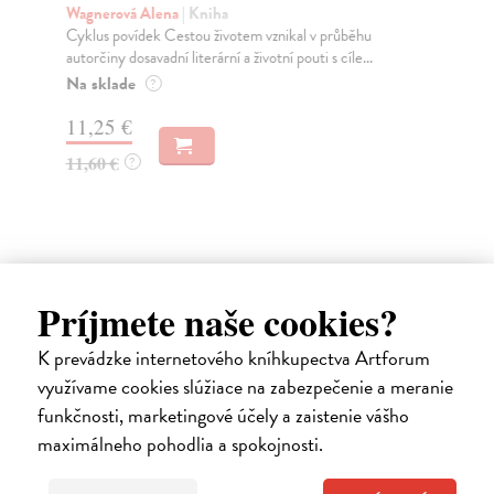
Wagnerová Alena
| Kniha
Gr
Cyklus povídek Cestou životem vznikal v průběhu
Rod
autorčiny dosavadní literární a životní pouti s cíle...
- d
Na sklade
Za
?
11,25 €
3,
11,60 €
3,
?
Ďalšie z kategórie životopisy a
Príjmete naše cookies?
memoáre
K prevádzke internetového kníhkupectva Artforum
využívame cookies slúžiace na zabezpečenie a meranie
funkčnosti, marketingové účely a zaistenie vášho
maximálneho pohodlia a spokojnosti.
na sklade