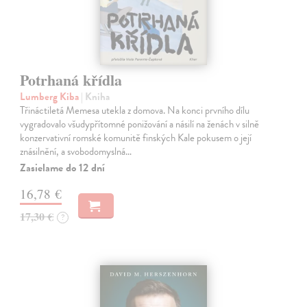
Potrhaná křídla
Lumberg Kiba
| Kniha
Třináctiletá Memesa utekla z domova. Na konci prvního dílu
vygradovalo všudypřítomné ponižování a násilí na ženách v silně
konzervativní romské komunitě finských Kale pokusem o její
znásilnění, a svobodomyslná…
Zasielame do 12 dní
16,78 €
17,30 €
?