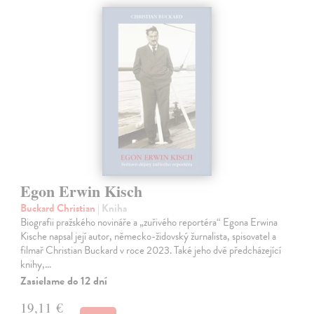
Egon Erwin Kisch
Buckard Christian
| Kniha
Biografii pražského novináře a „zuřivého reportéra“ Egona Erwina
Kische napsal její autor, německo-židovský žurnalista, spisovatel a
filmař Christian Buckard v roce 2023. Také jeho dvě předcházející
knihy,…
Zasielame do 12 dní
19,11 €