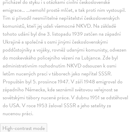
přicházel do styku i s otázkami civilní československé
emigrace... ...nemohl prostě mlčet, a tak proti nim vystoupil.
Tím si přivodil nesmiřitelné nepřátelství československých
komunistů, kteří jej udali všemocné NKVD. Na základě
tohoto udání byl dne 3. listopadu 1939 zatčen na západní
Ukrajině a společně s osmi jinými československými
poddůstojníky a vojáky, rovněž udanými komunisty, odvezen
do moskevského policejního vězení na Lubjance. Zde byl
administrativním rozhodnutím NKVD odsouzen k osmi
letům nucených prací v táborech jako nepřítel SSSR.
Propuštěn byl 5. prosiince 1947. V září 1948 emigroval do
západního Německa, kde seznámil světovou veřejnost se
sovětskými tábory nucené práce. V dubnu 1951 se odstěhoval
do USA. V roce 1953 žaloval SSSR a jeho satelity za
nucenou práci.
High-contrast mode