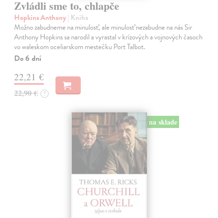
Zvládli sme to, chlapče
Hopkins Anthony
| Kniha
Možno zabudneme na minulosť, ale minulosť nezabudne na nás Sir
Anthony Hopkins sa narodil a vyrastal v krízových a vojnových časoch
vo waleskom oceliarskom mestečku Port Talbot.
Do 6 dní
22,21 €
22,90 €
?
na sklade