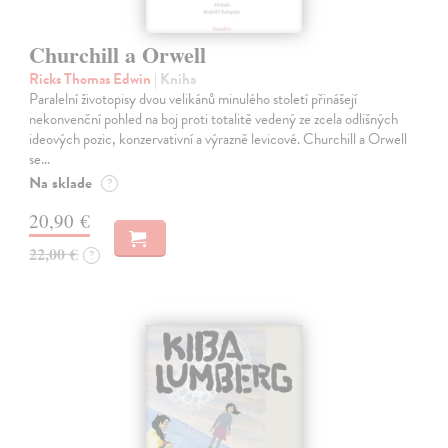
Churchill a Orwell
Ricks Thomas Edwin
| Kniha
Paralelní životopisy dvou velikánů minulého století přinášejí
nekonvenční pohled na boj proti totalitě vedený ze zcela odlišných
ideových pozic, konzervativní a výrazně levicové. Churchill a Orwell
se…
Na sklade
?
20,90 €
22,00 €
?