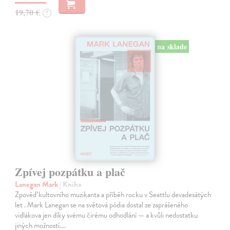
19,70 €
?
na sklade
Zpívej pozpátku a plač
Lanegan Mark
| Kniha
Zpověď kultovního muzikanta a příběh rocku v Seattlu devadesátých
let . Mark Lanegan se na světová pódia dostal ze zaprášeného
vidlákova jen díky svému čirému odhodlání — a kvůli nedostatku
jiných možností.…