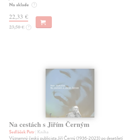
Na sklade
?
22,33 €
23,50 €
?
Na cestách s Jiřím Černým
Sedláček Petr
| Kniha
Významný český publicista Jiří Černý (1936-2023) po desetiletí