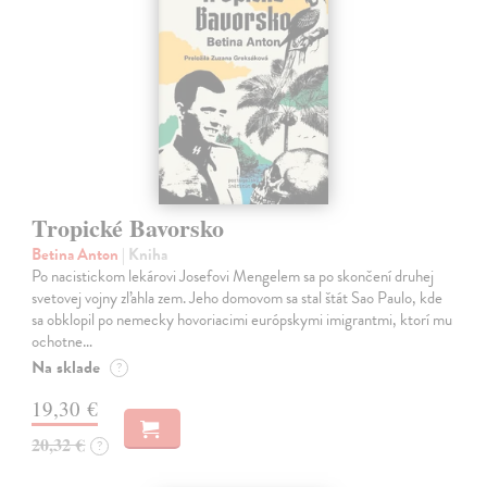
Tropické Bavorsko
Betina Anton
| Kniha
Po nacistickom lekárovi Josefovi Mengelem sa po skončení druhej
svetovej vojny zľahla zem. Jeho domovom sa stal štát Sao Paulo, kde
sa obklopil po nemecky hovoriacimi európskymi imigrantmi, ktorí mu
ochotne…
Na sklade
?
19,30 €
20,32 €
?