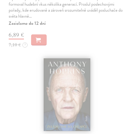
formoval hudební vkus několika generací. Proslul poslechovými
pořady, kde erudovaně a zároveň srozumitelně uváděl posluchače do
světa hlavně…
Zasielame do 12 dní
6,89 €
7,10 €
?