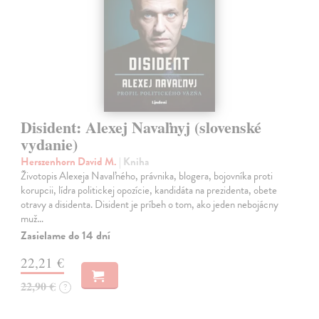
Disident: Alexej Navaľnyj (slovenské
vydanie)
Herszenhorn David M.
| Kniha
Životopis Alexeja Navaľného, právnika, blogera, bojovníka proti
korupcii, lídra politickej opozície, kandidáta na prezidenta, obete
otravy a disidenta. Disident je príbeh o tom, ako jeden nebojácny
muž…
Zasielame do 14 dní
22,21 €
22,90 €
?