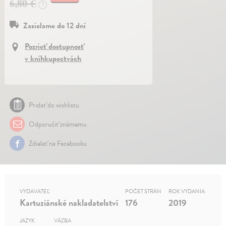
6,80 €
?
Zasielame do 12 dní
Pozrieť dostupnosť
v kníhkupectvách
Pridať do wishlistu
Odporučiť známemu
Zdielať na Facebooku
VYDAVATEĽ
POČET STRÁN
ROK VYDANIA
Kartuziánské nakladatelství
176
2019
JAZYK
VÄZBA