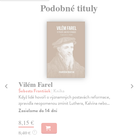
Podobné tituly
Vilém Farel
K
Šebesta František
| Kniha
Val
Když lidé hovoří o významných postavách reformace,
Den
zpravidla neopomenou zmínit Luthera, Kalvína nebo...
teo
Zasielame do 14 dní
Za
8,15 €
8,
8,40 €
8,
?