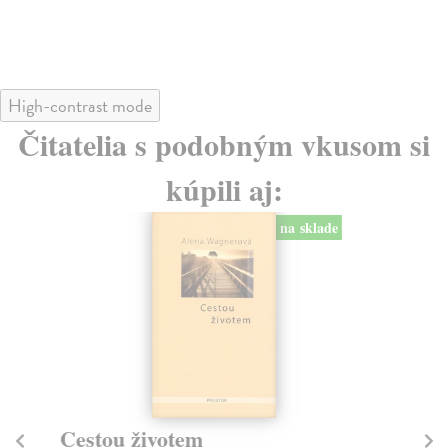
High-contrast mode
Čitatelia s podobným vkusom si
kúpili aj:
na sklade
Cestou životem
Vl