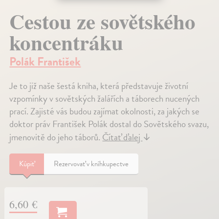
Cestou ze sovětského
koncentráku
Polák František
Je to již naše šestá kniha, která představuje životní
vzpomínky v sovětských žalářích a táborech nucených
prací. Zajisté vás budou zajímat okolnosti, za jakých se
doktor práv František Polák dostal do Sovětského svazu,
jmenovitě do jeho táborů.
Čítať ďalej
↓
Kúpiť
Rezervovať v kníhkupectve
6,60 €