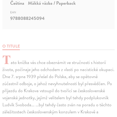
Čeština
Mäkká väzba / Paperback
EAN
9788088245094
O TITULE
T
ato knížka vás chce obeznámit ve stručnosti s historií
života, počínaje jeho odchodem z vlasti po nacistické okupaci.
Dne 7. srpna 1939 přešel do Polska, aby se opětovně
zúčastnil odboje, o jehož nevyhnutelnosti byl přesvědčen. Po
příjezdu do Krakova vstoupil do tvořící se československé
vojenské jednotky, jejímž velitelem byl tehdy podplukovník
Ludvík Svoboda... ...byl tehdy často zván na poradu o těchto
záležitostech československým konzulem v Krakově a