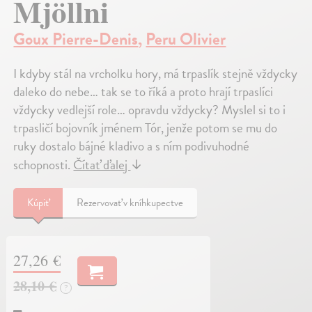
Mjöllni
Goux Pierre-Denis
,
Peru Olivier
I kdyby stál na vrcholku hory, má trpaslík stejně vždycky
daleko do nebe… tak se to říká a proto hrají trpaslíci
vždycky vedlejší role… opravdu vždycky? Myslel si to i
trpasličí bojovník jménem Tór, jenže potom se mu do
ruky dostalo bájné kladivo a s ním podivuhodné
schopnosti.
Čítať ďalej
↓
Kúpiť
Rezervovať v kníhkupectve
27,26 €
28,10 €
?