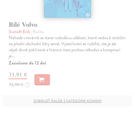
Bílé Volvo
Svetoft Erik
| Kniha
Nehoda v továrně se stane rozbuškou událostí, které vedou k útokům
na přední obchodní lídry země. Vyšetřování se rozbíhá, vše je ale
nějak divně pokřivené a hranice mezi pouhou náhodou a konspirací
je…
Zasielame do 12 dní
31,91 €
32,90 €
?
ZOBRAZIŤ ĎALŠIE Z KATEGÓRIE KOMIKSY