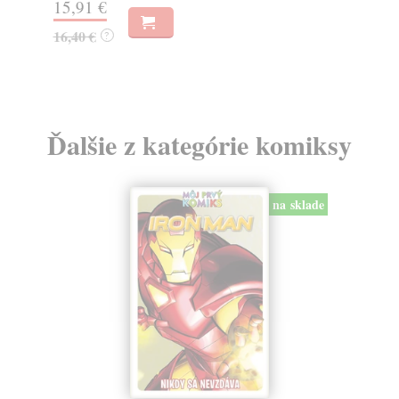
22
18,72 €
23
19,30 €
?
Ďalšie z kategórie komiksy
na sklade