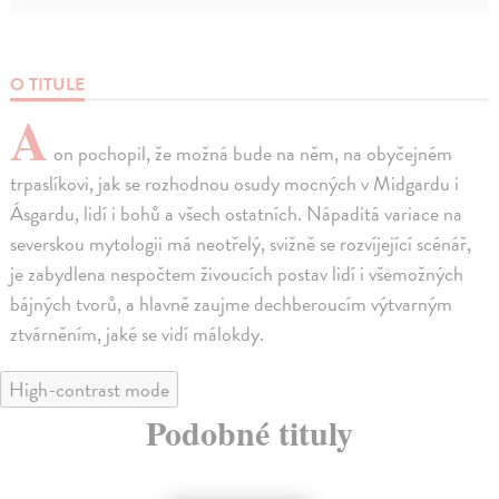
O TITULE
A
on pochopil, že možná bude na něm, na obyčejném
trpaslíkovi, jak se rozhodnou osudy mocných v Midgardu i
Ásgardu, lidí i bohů a všech ostatních. Nápaditá variace na
severskou mytologii má neotřelý, svižně se rozvíjející scénář,
je zabydlena nespočtem živoucích postav lidí i všemožných
bájných tvorů, a hlavně zaujme dechberoucím výtvarným
ztvárněním, jaké se vidí málokdy.
High-contrast mode
Podobné tituly