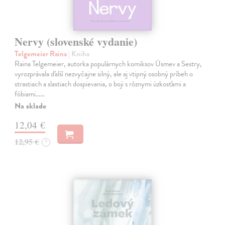
Nervy (slovenské vydanie)
Telgemeier Raina
| Kniha
Raina Telgemeier, autorka populárnych komiksov Úsmev a Sestry,
vyrozprávala ďalší nezvyčajne silný, ale aj vtipný osobný príbeh o
strastiach a slastiach dospievania, o boji s rôznymi úzkosťami a
fóbiami...…
Na sklade
12,04 €
12,95 €
?