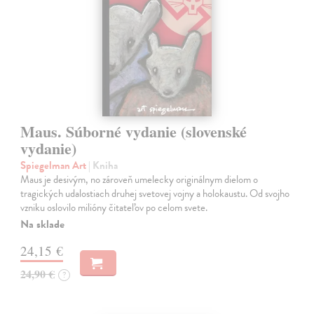
Maus. Súborné vydanie (slovenské
vydanie)
Spiegelman Art
| Kniha
Maus je desivým, no zároveň umelecky originálnym dielom o
tragických udalostiach druhej svetovej vojny a holokaustu. Od svojho
vzniku oslovilo milióny čitateľov po celom svete.
Na sklade
24,15 €
24,90 €
?