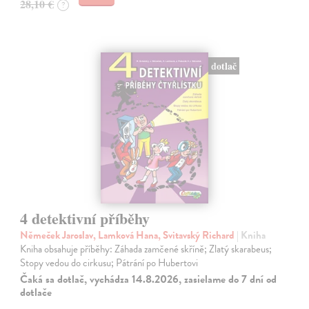
28,10 €
?
dotlač
4 detektivní příběhy
Němeček Jaroslav, Lamková Hana, Svitavský Richard
| Kniha
Kniha obsahuje příběhy: Záhada zamčené skříně; Zlatý skarabeus;
Stopy vedou do cirkusu; Pátrání po Hubertovi
Čaká sa dotlač, vychádza 14.8.2026, zasielame do 7 dní od
dotlače