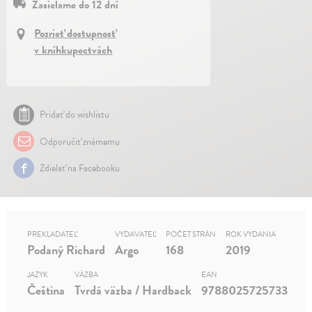
Zasielame do 12 dní
Pozrieť dostupnosť
v kníhkupectvách
Pridať do wishlistu
Odporučiť známemu
Zdielať na Facebooku
PREKLADATEĽ
VYDAVATEĽ
POČET STRÁN
ROK VYDANIA
Podaný Richard
Argo
168
2019
JAZYK
VÄZBA
EAN
Čeština
Tvrdá väzba / Hardback
9788025725733