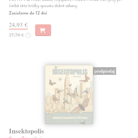
četbě této knížky spoustu dobré zábavy.
Zasielame do 12 dní
24,93 €
27,70 €
?
predpredaj
Insektopolis