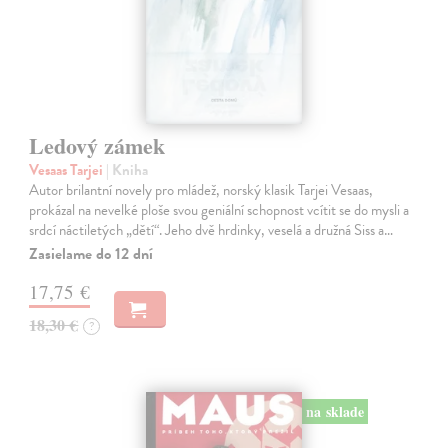
Ledový zámek
Vesaas Tarjei
| Kniha
Autor brilantní novely pro mládež, norský klasik Tarjei Vesaas,
prokázal na nevelké ploše svou geniální schopnost vcítit se do mysli a
srdcí náctiletých „dětí“. Jeho dvě hrdinky, veselá a družná Siss a…
Zasielame do 12 dní
17,75 €
18,30 €
?
na sklade