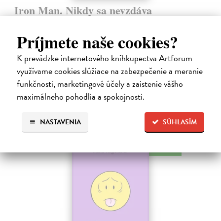
Iron Man. Nikdy sa nevzdáva
kolektív autorov
| Kniha
Tony Stark - či už ako miliardár a vynálezca, alebo ako oceľový
Príjmete naše cookies?
bojovník Iron Man - má jediný cieľ: Urobiť zo sveta lepšie a
bezpečnejšie miesto. Aby to dosiahol, nebojí sa vydať ani do tých
K prevádzke internetového kníhkupectva Artforum
najnebezpečnejších…
využívame cookies slúžiace na zabezpečenie a meranie
Na sklade
funkčnosti, marketingové účely a zaistenie vášho
9,45 €
maximálneho pohodlia a spokojnosti.
9,95 €
?
NASTAVENIA
SÚHLASÍM
na sklade