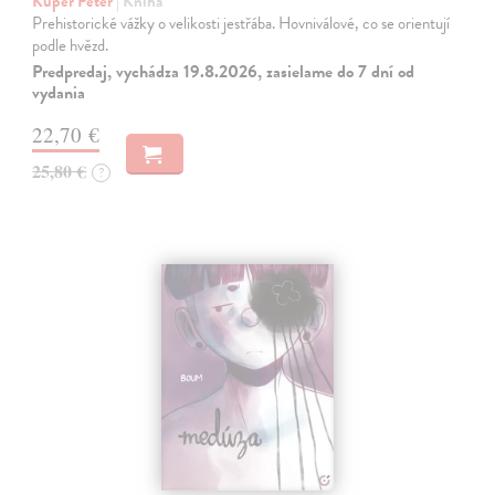
Kuper Peter
| Kniha
Prehistorické vážky o velikosti jestřába. Hovniválové, co se orientují
podle hvězd.
Predpredaj, vychádza 19.8.2026, zasielame do 7 dní od
vydania
22,70 €
25,80 €
?