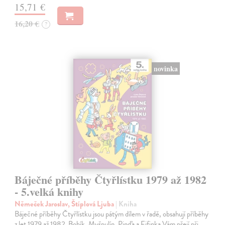
15,71 €
16,20 €
?
novinka
Báječné příběhy Čtyřlístku 1979 až 1982
- 5.velká knihy
Němeček Jaroslav, Štíplová Ljuba
| Kniha
Báječné příběhy Čtyřlístku jsou pátým dílem v řadě, obsahují příběhy
z let 1979 až 1982. Bobík, Myšpulín, Pinďa a Fifinka Vám přejí při