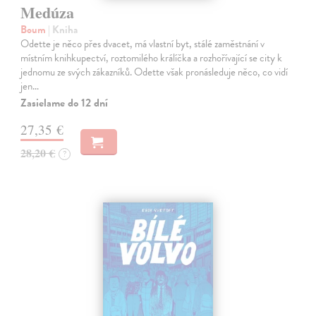
Medúza
Boum
| Kniha
Odette je něco přes dvacet, má vlastní byt, stálé zaměstnání v
místním knihkupectví, roztomilého králíčka a rozhořívající se city k
jednomu ze svých zákazníků. Odette však pronásleduje něco, co vidí
jen…
Zasielame do 12 dní
27,35 €
28,20 €
?