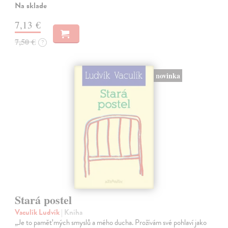
Na sklade
7,13 €
7,50 €
?
novinka
Stará postel
Vaculík Ludvík
| Kniha
„Je to paměť mých smyslů a mého ducha. Prožívám své pohlaví jako