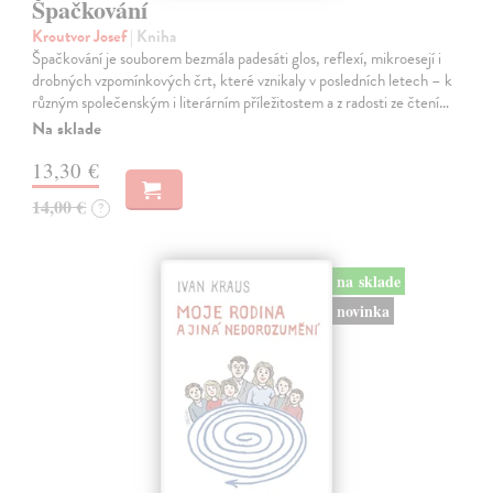
Špačkování
Kroutvor Josef
| Kniha
Špačkování je souborem bezmála padesáti glos, reflexí, mikroesejí i
drobných vzpomínkových črt, které vznikaly v posledních letech – k
různým společenským i literárním příležitostem a z radosti ze čtení…
Na sklade
13,30 €
14,00 €
?
na sklade
novinka