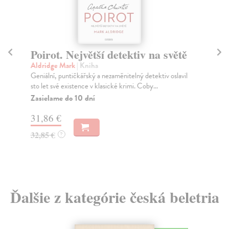
Poirot. Největší detektiv na světě
T
Aldridge Mark
| Kniha
Sa
Geniální, puntičkářský a nezaměnitelný detektiv oslavil
Tma
sto let své existence v klasické krimi. Coby...
dok
Zasielame do 10 dní
Do
31,86 €
4,
32,85 €
4,
?
Ďalšie z kategórie česká beletria