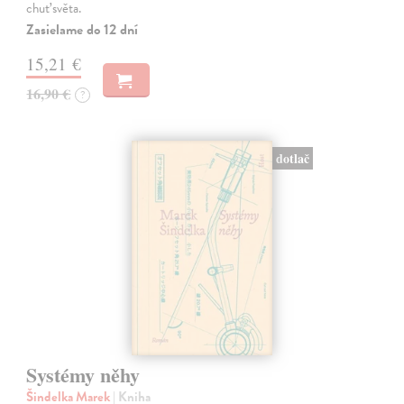
chuť světa.
Zasielame do 12 dní
15,21 €
16,90 €
?
dotlač
Systémy něhy
Šindelka Marek
| Kniha