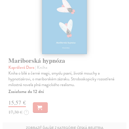
Mariborská hypnóza
Kaprálová Dora
| Kniha
Kniha o bílé a černé magii, smyslu psaní, životě mouchy a
hypnotizérovi, o mariborském zázraku. Stroboskopicky rozostřená
milostná novela plná magického realismu.
Zasielame do 12 dní
15,57 €
17,30 €
?
ZOBRAZIŤ ĎALŠIE Z KATEGÓRIE ČESKÁ BELETRIA