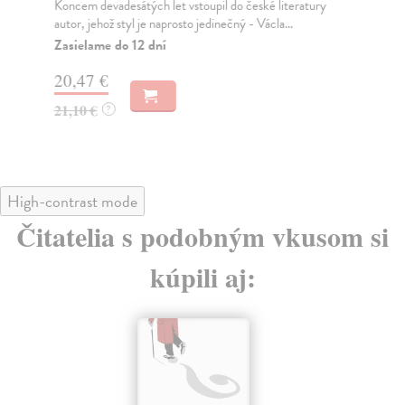
Koncem devadesátých let vstoupil do české literatury
Mla
autor, jehož styl je naprosto jedinečný - Václa...
več
Zasielame do 12 dní
Za
20,47 €
12
21,10 €
12
?
High-contrast mode
Čitatelia s podobným vkusom si
kúpili aj: