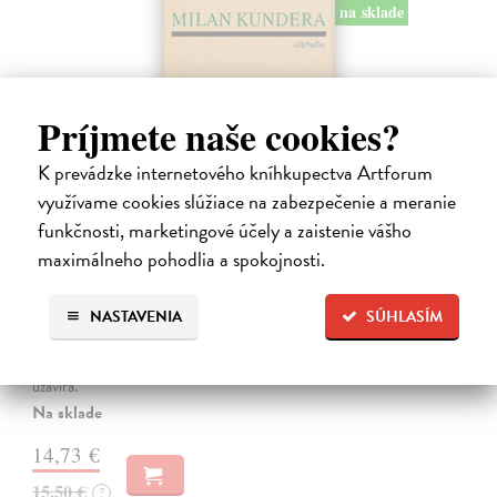
na sklade
Príjmete naše cookies?
K prevádzke internetového kníhkupectva Artforum
využívame cookies slúžiace na zabezpečenie a meranie
funkčnosti, marketingové účely a zaistenie vášho
maximálneho pohodlia a spokojnosti.
Pomalost
Kundera Milan
| Kniha
NASTAVENIA
SÚHLASÍM
Pomalost, chronologicky první ze čtyř románů Milana Kundery
napsaných francouzsky, vychází v českém překladu Anny
Kareninové. Vydávání Kunderových románů v českém jazyce se
uzavírá.
Na sklade
14,73 €
15,50 €
?