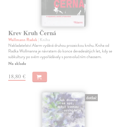
Krev Kruh Černá
Wollmann Radek
| Kniha
Nakladatelství Alarm vydává druhou prozaickou knihu. Kniha od
Radka Wollmanna je návratem do konce devadesátých let, kdy se
subkultury po svém vypořádávaly s porevolučním chaosem.
Na sklade
18,80 €
dotlač