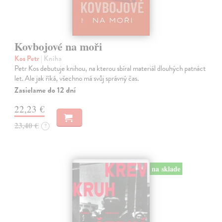
Kovbojové na moři
Kos Petr
| Kniha
Petr Kos debutuje knihou, na kterou sbíral materiál dlouhých patnáct
let. Ale jak říká, všechno má svůj správný čas.
Zasielame do 12 dní
22,23 €
23,40 €
?
na sklade