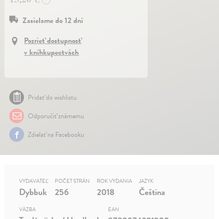
?
Zasielame do 12 dní
Pozrieť dostupnosť
v kníhkupectvách
Pridať do wishlistu
Odporučiť známemu
Zdielať na Facebooku
VYDAVATEĽ
POČET STRÁN
ROK VYDANIA
JAZYK
Dybbuk
256
2018
Čeština
VÄZBA
EAN