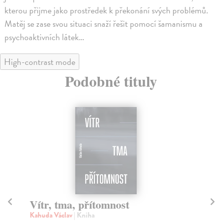
kterou přijme jako prostředek k překonání svých problémů.
Matěj se zase svou situaci snaží řešit pomocí šamanismu a
psychoaktivních látek…
High-contrast mode
Podobné tituly
Vítr, tma, přítomnost
R
Kahuda Václav
| Kniha
Ot