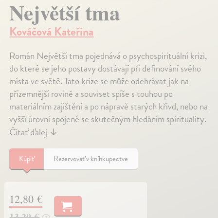
Největší tma
Kováčová Kateřina
Román Největší tma pojednává o psychospirituální krizi,
do které se jeho postavy dostávají při definování svého
místa ve světě. Tato krize se může odehrávat jak na
přízemnější rovině a souviset spíše s touhou po
materiálním zajištění a po nápravě starých křivd, nebo na
vyšší úrovni spojené se skutečným hledáním spirituality.
Čítať ďalej
↓
Kúpiť
Rezervovať v kníhkupectve
12,80 €
13,20 €