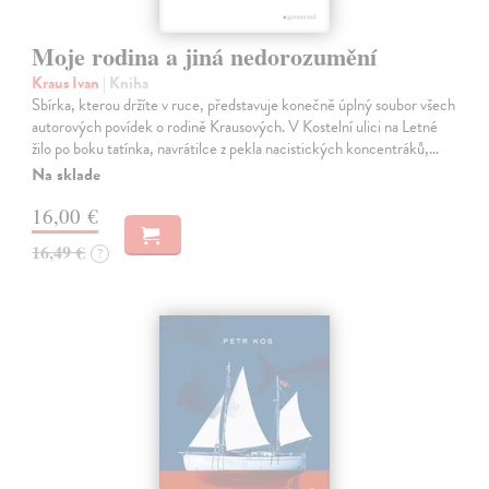
Moje rodina a jiná nedorozumění
Kraus Ivan
| Kniha
Sbírka, kterou držíte v ruce, představuje konečně úplný soubor všech
autorových povídek o rodině Krausových. V Kostelní ulici na Letné
žilo po boku tatínka, navrátilce z pekla nacistických koncentráků,…
Na sklade
16,00 €
16,49 €
?