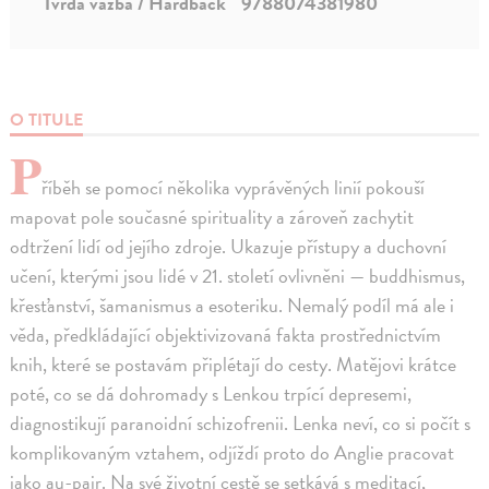
Tvrdá väzba / Hardback
9788074381980
O TITULE
P
říběh se pomocí několika vyprávěných linií pokouší
mapovat pole současné spirituality a zároveň zachytit
odtržení lidí od jejího zdroje. Ukazuje přístupy a duchovní
učení, kterými jsou lidé v 21. století ovlivněni — buddhismus,
křesťanství, šamanismus a esoteriku. Nemalý podíl má ale i
věda, předkládající objektivizovaná fakta prostřednictvím
knih, které se postavám připlétají do cesty. Matějovi krátce
poté, co se dá dohromady s Lenkou trpící depresemi,
diagnostikují paranoidní schizofrenii. Lenka neví, co si počít s
komplikovaným vztahem, odjíždí proto do Anglie pracovat
jako au-pair. Na své životní cestě se setkává s meditací,