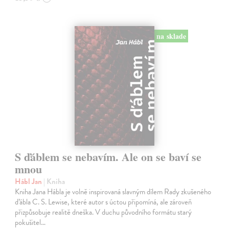
na sklade
S ďáblem se nebavím. Ale on se baví se
mnou
Hábl Jan
| Kniha
Kniha Jana Hábla je volně inspirovaná slavným dílem Rady zkušeného
ďábla C. S. Lewise, které autor s úctou připomíná, ale zároveň
přizpůsobuje realitě dneška. V duchu původního formátu starý
pokušitel…