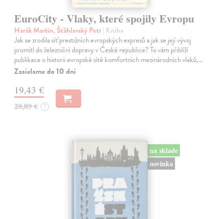
EuroCity - Vlaky, které spojily Evropu
Harák Martin, Šťáhlavský Petr
| Kniha
Jak se zrodila síť prestižních evropských expresů a jak se její vývoj
promítl do železniční dopravy v České republice? To vám přiblíží
publikace o historii evropské sítě komfortních mezinárodních vlaků,…
Zasielame do 10 dní
19,43 €
20,89 €
?
na sklade
novinka