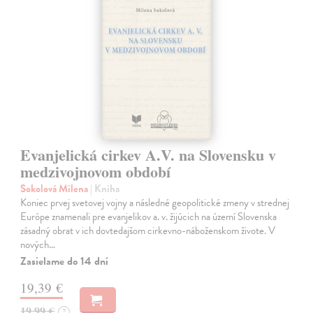
Evanjelická cirkev A.V. na Slovensku v
medzivojnovom období
Sokolová Milena
| Kniha
Koniec prvej svetovej vojny a následné geopolitické zmeny v strednej
Európe znamenali pre evanjelikov a. v. žijúcich na území Slovenska
zásadný obrat v ich dovtedajšom cirkevno-náboženskom živote. V
nových…
Zasielame do 14 dní
19,39 €
19,99 €
?