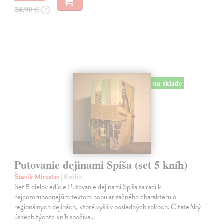
24,90 €
?
na sklade
Putovanie dejinami Spiša (set 5 kníh)
Števík Miroslav
| Kniha
Set 5 dielov edície Putovanie dejinami Spiša sa radí k
najpozoruhodnejším textom popularizačného charakteru o
regionálnych dejinách, ktoré vyšli v posledných rokoch. Čitateľský
úspech týchto kníh spočíva…