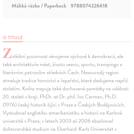
Mäkká väzba / Paperback
9788074226618
O TITULE
Z
vláštní pozornost věnujeme výchově k demokracii, ale
také architektuře měst, životu vesnic, sportu, trampingu a
literárním patronům středních Čech. Nesourodý region
stmeluje tradice hornictví a řepařství, které sledujeme napříč
stoletím. Kniha mapuje také dochované památky na události
20. století v kraji. PhDr. et Dr. phil. Ivo Cerman, Ph.D.
(1976) český historik žijící v Praze a Českých Budějovicích.
Vystudoval anglistiku-amerikanistiku a historii na Karlově
univerzitě v Praze, v letech 2003 až 2006 absolvoval
doktorandské studium na Eberhard-Karls Universität v