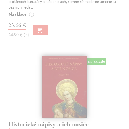
lexikónoch literatúry aj učebniciach, slovenské moderné umenie sa
bez nich nedá…
Na sklade
?
23,66 €
24,90 €
?
na sklade
Historické nápisy a ich nosiče