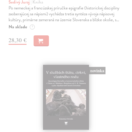
Šedivý Juraj
| Kniha
Po nemeckej a francúzskej príručke epigrafie (historickej disciplíny
zaoberajúcej sa nápismi) vychádza tretia syntéza vývoja nápisovej
kultúry, primárne zameraná na územie Slovenska a blízke okolie, s…
Na sklade
?
28,30 €
novinka