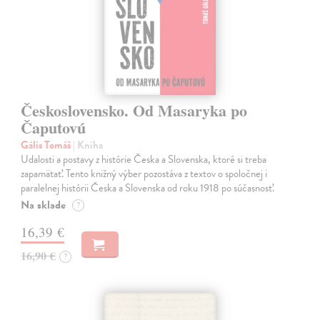
Československo. Od Masaryka po
Čaputovú
Gális Tomáš
| Kniha
Udalosti a postavy z histórie Česka a Slovenska, ktoré si treba
zapamätať. Tento knižný výber pozostáva z textov o spoločnej i
paralelnej histórii Česka a Slovenska od roku 1918 po súčasnosť.
Na sklade
?
16,39 €
16,90 €
?