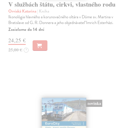
V službách štátu, cirkvi, vlastného rodu
Orviská Katarína
| Kniha
Ikonológia hlavného a korunovačného oltára v Dóme sv. Martina v
Bratislave od G. R. Donnera a jeho objednávateľ Imrich Esterházi.
Zasielame do 14 dní
24,25 €
25,00 €
?
novinka