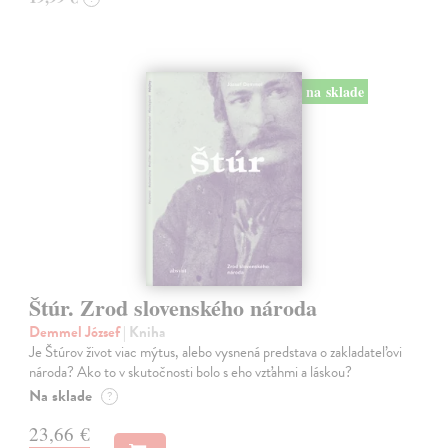
na sklade
Štúr. Zrod slovenského národa
Demmel József
| Kniha
Je Štúrov život viac mýtus, alebo vysnená predstava o zakladateľovi
národa? Ako to v skutočnosti bolo s eho vzťahmi a láskou?
Na sklade
?
23,66 €