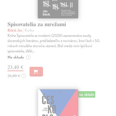
Spisovatelia za mrežami
Bábik Ján
| Kniha
Kniha Spisovatelia za mrežami (2026) zaznamenáva osudy
slovenských literátov, prekladateľov a novinárov, ktorí boli v 50.
rokoch minulého storočia väznení. Boli medzi nimi špičkoví
spisovatelia, ďalší…
Na sklade
?
23,40 €
26,00 €
?
na sklade