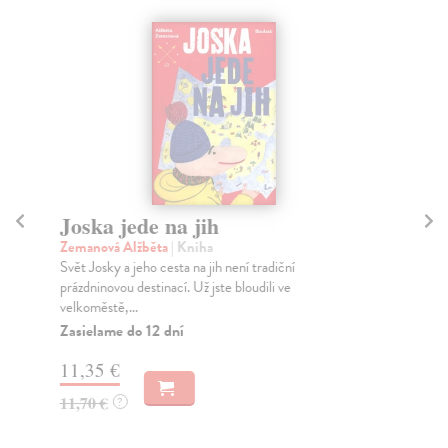
Joska jede na jih
To
Zemanová Alžběta
| Kniha
Šaš
Svět Josky a jeho cesta na jih není tradiční
Vše
prázdninovou destinací. Už jste bloudili ve
ves
velkoměstě,...
Za
Zasielame do 12 dní
13
11,35 €
14
11,70 €
?