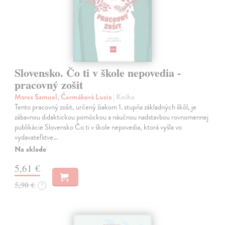
Slovensko. Čo ti v škole nepovedia -
pracovný zošit
Marec Samuel, Čermáková Lucia
| Kniha
Tento pracovný zošit, určený žiakom 1. stupňa základných škôl, je
zábavnou didaktickou pomôckou a náučnou nadstavbou rovnomennej
publikácie Slovensko Čo ti v škole nepovedia, ktorá vyšla vo
vydavateľstve…
Na sklade
5,61 €
5,90 €
?