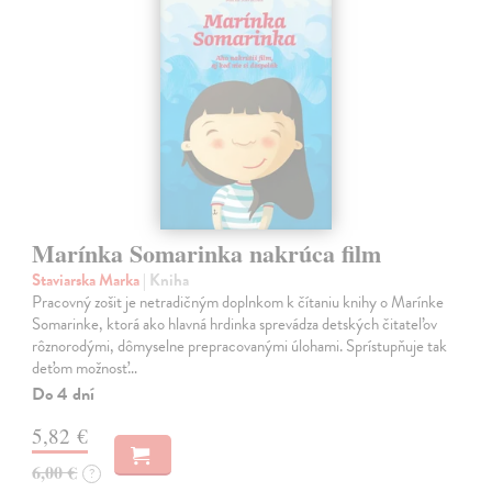
Marínka Somarinka nakrúca film
Staviarska Marka
| Kniha
Pracovný zošit je netradičným doplnkom k čítaniu knihy o Marínke
Somarinke, ktorá ako hlavná hrdinka sprevádza detských čitateľov
rôznorodými, dômyselne prepracovanými úlohami. Sprístupňuje tak
deťom možnosť…
Do 4 dní
5,82 €
6,00 €
?