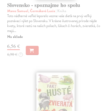
Slovensko - spoznajme ho spolu
Marec Samuel, Čermáková Lucia
| Kniha
Toto nádherné veľké leporelo vezme vaše dieťa na prvý veľký
poznávací výlet po Slovensku. V krásne ilustrovanej prírode nájde
kvety, ktoré rastú na našich poliach, lúkach či horách, zvieratká, čo
majú…
Na sklade
6,56 €
6,90 €
?