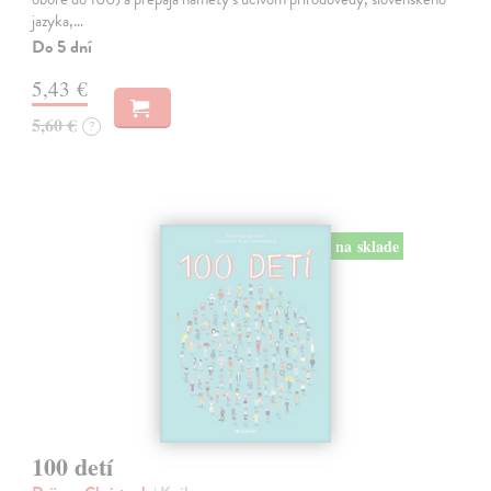
jazyka,…
Do 5 dní
5,43 €
5,60 €
?
na sklade
100 detí