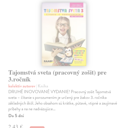
Tajomstvá sveta (pracovný zošit) pre
3.ročník
kolektív autorov
| Kniha
DRUHÉ INOVOVANÉ VYDANIE! Pracovný zošit Tajomstvá
sveta – čítanie s porozumením je určený pre žiakov 3. ročníka
základných škôl. Jeho obsahom sú krátke, pútavé, vtipné a zaujímavé
príbehy a na ne nadväzujúce…
Do 5 dní
2,43 €