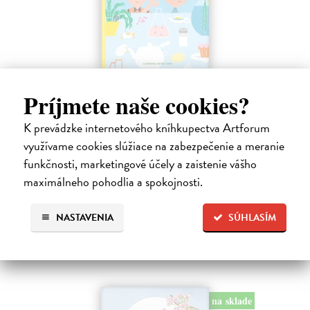
Profesor Tekvička a Števko v domácom
Príjmete naše cookies?
laboratóriu
Šušaníková Ivana
| Kniha
K prevádzke internetového kníhkupectva Artforum
Vedeli ste, že si doma môžete vyrobiť soľné šperky, vlastné jogurty,
využívame cookies slúžiace na zabezpečenie a meranie
recyklovaný papier aj dúhu? Vyskúšajte so svojimi deťmi tridsať
jednoduchých pokusov s bežnými predmetmi a materiálmi.
funkčnosti, marketingové účely a zaistenie vášho
Na sklade
maximálneho pohodlia a spokojnosti.
14,20 €
NASTAVENIA
SÚHLASÍM
14,95 €
?
na sklade