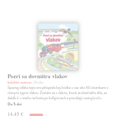
Pozri sa dovnútra vlakov
kolektív autorov
| Kniha
Spoznaj vďaka tejto encyklopedickej knižke s viac ako 60 okienkami s
rôznymi typmi vlakov. Zoznám sa s vlakmi, ktoré za slnečného dňa, za
dažďa či v snehu rachotia po koľajniciach a prevážajú cestujúcich…
Do 5 dní
14,45 €