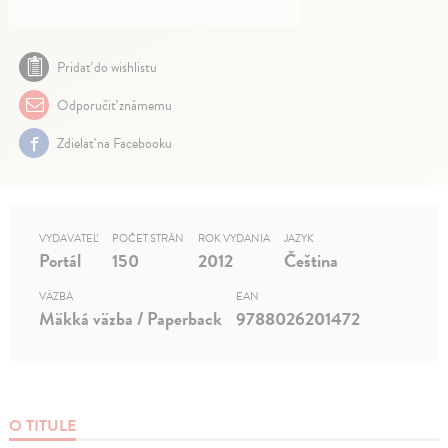
Pridať do wishlistu
Odporučiť známemu
Zdielať na Facebooku
VYDAVATEĽ
POČET STRÁN
ROK VYDANIA
JAZYK
Portál
150
2012
Čeština
VÄZBA
EAN
Mäkká väzba / Paperback
9788026201472
O TITULE