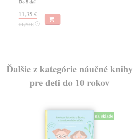
z...
Do 5 dní
Za
11,35 €
19
11,70 €
?
19
Ďalšie z kategórie náučné knihy
pre deti do 10 rokov
na sklade