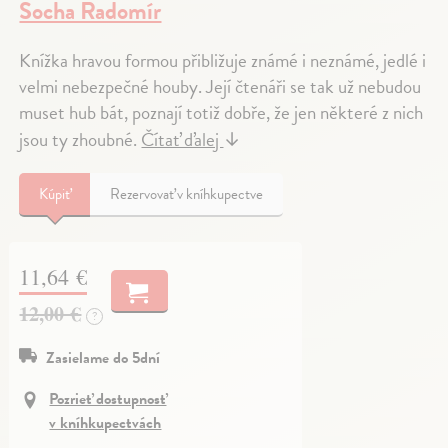
Socha Radomír
Knížka hravou formou přibližuje známé i neznámé, jedlé i
velmi nebezpečné houby. Její čtenáři se tak už nebudou
muset hub bát, poznají totiž dobře, že jen některé z nich
jsou ty zhoubné.
Čítať ďalej
↓
Kúpiť
Rezervovať v kníhkupectve
11,64 €
12,00 €
?
Zasielame do 5dní
Pozrieť dostupnosť
v kníhkupectvách