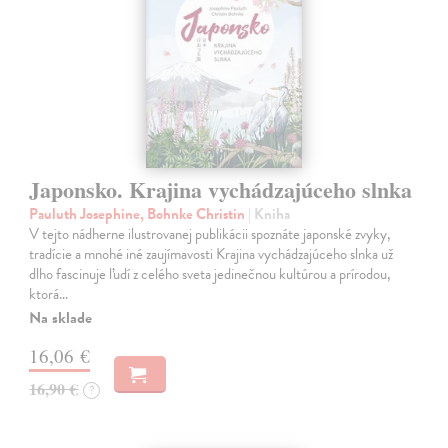
Japonsko. Krajina vychádzajúceho slnka
Pauluth Josephine, Bohnke Christin
| Kniha
V tejto nádherne ilustrovanej publikácii spoznáte japonské zvyky,
tradície a mnohé iné zaujímavosti Krajina vychádzajúceho slnka už
dlho fascinuje ľudí z celého sveta jedinečnou kultúrou a prírodou,
ktorá…
Na sklade
16,06 €
16,90 €
?