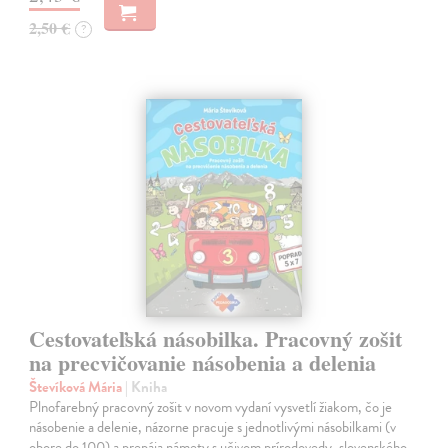
2,50 €
?
Cestovateľská násobilka. Pracovný zošit
na precvičovanie násobenia a delenia
Števíková Mária
| Kniha
Plnofarebný pracovný zošit v novom vydaní vysvetlí žiakom, čo je
násobenie a delenie, názorne pracuje s jednotlivými násobilkami (v
obore do 100) a prepája námety s učivom prírodovedy, slovenského