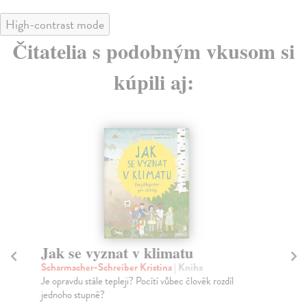
High-contrast mode
Čitatelia s podobným vkusom si
kúpili aj:
Jak se vyznat v klimatu
Fe
Scharmacher-Schreiber Kristina
| Kniha
Le
Je opravdu stále tepleji? Pocítí vůbec člověk rozdíl
Pař
jednoho stupně?
nad