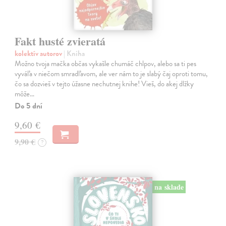
Fakt husté zvieratá
kolektív autorov
| Kniha
Možno tvoja mačka občas vykašle chumáč chlpov, alebo sa ti pes
vyváľa v niečom smradľavom, ale ver nám to je slabý čaj oproti tomu,
čo sa dozvieš v tejto úžasne nechutnej knihe! Vieš, do akej dlžky
môže…
Do 5 dní
9,60 €
9,90 €
?
na sklade