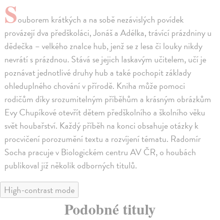
S
ouborem krátkých a na sobě nezávislých povídek
provázejí dva předškoláci, Jonáš a Adélka, trávící prázdniny u
dědečka – velkého znalce hub, jenž se z lesa či louky nikdy
nevrátí s prázdnou. Stává se jejich laskavým učitelem, učí je
poznávat jednotlivé druhy hub a také pochopit základy
ohleduplného chování v přírodě. Kniha může pomoci
rodičům díky srozumitelným příběhům a krásným obrázkům
Evy Chupíkové otevřít dětem předškolního a školního věku
svět houbařství. Každý příběh na konci obsahuje otázky k
procvičení porozumění textu a rozvíjení tématu. Radomír
Socha pracuje v Biologickém centru AV ČR, o houbách
publikoval již několik odborných titulů.
High-contrast mode
Podobné tituly