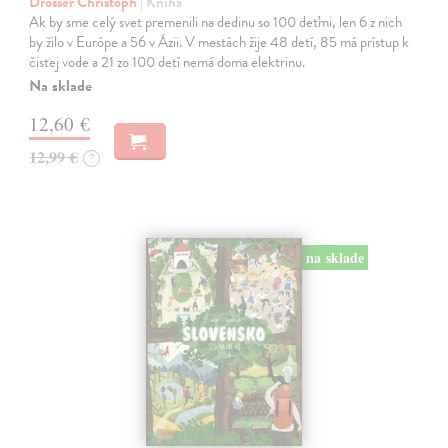
Drösser Christoph
| Kniha
Ak by sme celý svet premenili na dedinu so 100 deťmi, len 6 z nich
by žilo v Európe a 56 v Ázii. V mestách žije 48 detí, 85 má prístup k
čistej vode a 21 zo 100 detí nemá doma elektrinu.
Na sklade
12,60 €
12,99 €
?
na sklade