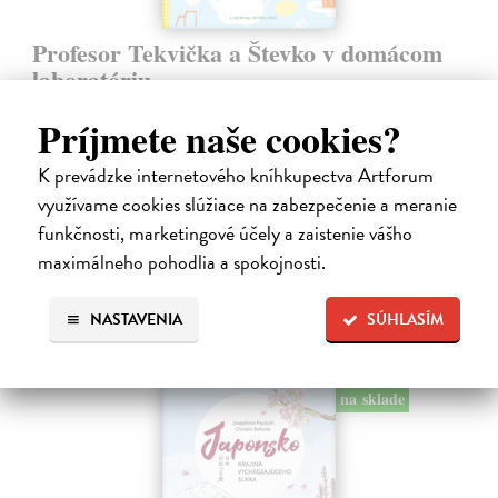
Profesor Tekvička a Števko v domácom
laboratóriu
Šušaníková Ivana
| Kniha
Príjmete naše cookies?
Vedeli ste, že si doma môžete vyrobiť soľné šperky, vlastné jogurty,
recyklovaný papier aj dúhu? Vyskúšajte so svojimi deťmi tridsať
K prevádzke internetového kníhkupectva Artforum
jednoduchých pokusov s bežnými predmetmi a materiálmi.
Na sklade
využívame cookies slúžiace na zabezpečenie a meranie
funkčnosti, marketingové účely a zaistenie vášho
14,20 €
maximálneho pohodlia a spokojnosti.
14,95 €
?
NASTAVENIA
SÚHLASÍM
na sklade