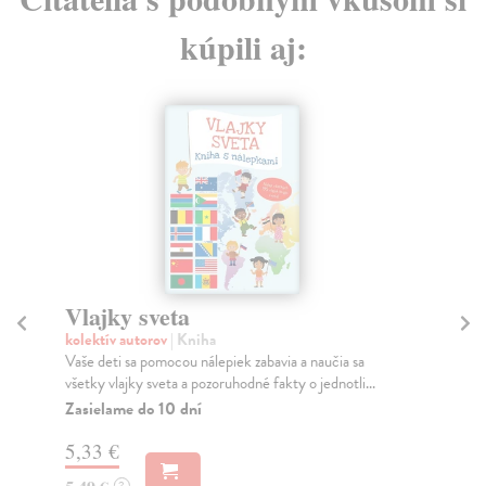
kúpili aj:
Vlajky sveta
S
b
kolektív autorov
| Kniha
Vaše deti sa pomocou nálepiek zabavia a naučia sa
kol
všetky vlajky sveta a pozoruhodné fakty o jednotli...
Kni
prí
Zasielame do 10 dní
Na
5,33 €
25