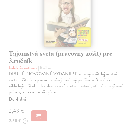
Tajomstvá sveta (pracovný zošit) pre
3.ročník
kolektív autorov
| Kniha
DRUHÉ INOVOVANÉ VYDANIE! Pracovný zošit Tajomstvá
sveta – čítanie s porozumením je určený pre žiakov 3. ročníka
základných škôl. Jeho obsahom sú krátke, pútavé, vtipné a zaujímavé
príbehy a na ne nadväzujúce…
Do 4 dní
2,43 €
2,50 €
?