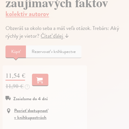
zaujímavých faktov
kolektív autorov
Obzeráš sa okolo seba a máš veľa otázok. Trebárs: Aký
rýchly je vietor?
Čítať ďalej
↓
Kúpiť
Rezervovať v kníhkupectve
11,54 €
11,90 €
?
Zasielame do 4 dní
Pozrieť dostupnosť
v kníhkupectvách