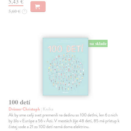
5,43 €
5,60 €
?
na sklade
100 detí
Drösser Christoph
| Kniha
Ak by sme celý svet premenili na dedinu so 100 deťmi, len 6 z nich
by žilo v Európe a 56 v Ázii. V mestách žije 48 detí, 85 má prístup k
čistej vode a 21 zo 100 detí nemá doma elektrinu.