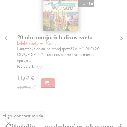
novinka
20 ohromujúcich divov sveta
At
kolektív autorov
| Kniha
kol
Fantastická cesta, na ktorej spoznáš VIAC AKO 20
Vyd
DIVOV SVETA. Tieto nesmierne krásne miesta
poz
opisujú ...
Za
Na sklade
?
12
11,63 €
12
11,99 €
?
High-contrast mode
Čitatelia s podobným vkusom si