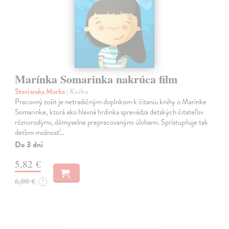
Marínka Somarinka nakrúca film
Staviarska Marka
| Kniha
Pracovný zošit je netradičným doplnkom k čítaniu knihy o Marínke
Somarinke, ktorá ako hlavná hrdinka sprevádza detských čitateľov
rôznorodými, dômyselne prepracovanými úlohami. Sprístupňuje tak
deťom možnosť…
Do 3 dní
5,82 €
6,00 €
?