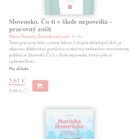
Slovensko. Čo ti v škole nepovedia -
pracovný zošit
Marec Samuel, Čermáková Lucia
| Kniha
Tento pracovný zošit, určený žiakom 1. stupňa základných škôl, je
zábavnou didaktickou pomôckou a náučnou nadstavbou rovnomennej
publikácie Slovensko Čo ti v škole nepovedia, ktorá vyšla vo
vydavateľstve…
Na sklade
5,61 €
5,90 €
?