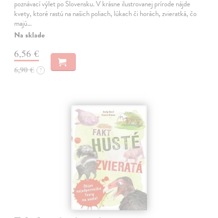
poznávací výlet po Slovensku. V krásne ilustrovanej prírode nájde
kvety, ktoré rastú na našich poliach, lúkach či horách, zvieratká, čo
majú…
Na sklade
6,56 €
6,90 €
?