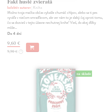
Fakt husté zvieratá
kolektív autorov
| Kniha
Možno tvoja mačka občas vykašle chumáč chlpov, alebo sa ti pes
vyváľa v niečom smradľavom, ale ver nám to je slabý čaj oproti tomu,
čo sa dozvieš v tejto úžasne nechutnej knihe! Vieš, do akej dlžky
môže…
Do 4 dní
9,60 €
9,90 €
?
na sklade