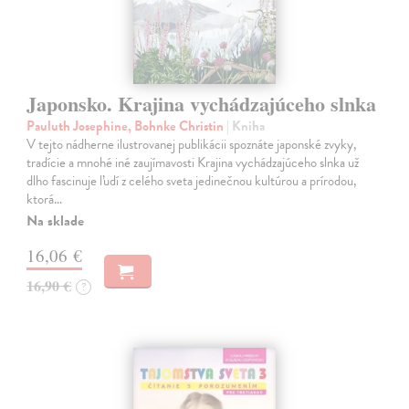
Japonsko. Krajina vychádzajúceho slnka
Pauluth Josephine, Bohnke Christin
| Kniha
V tejto nádherne ilustrovanej publikácii spoznáte japonské zvyky,
tradície a mnohé iné zaujímavosti Krajina vychádzajúceho slnka už
dlho fascinuje ľudí z celého sveta jedinečnou kultúrou a prírodou,
ktorá…
Na sklade
16,06 €
16,90 €
?