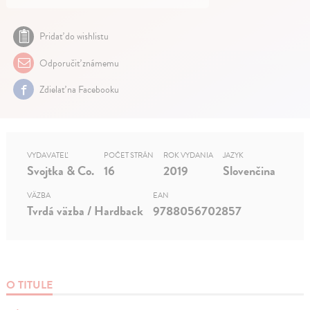
Pridať do wishlistu
Odporučiť známemu
Zdielať na Facebooku
VYDAVATEĽ
POČET STRÁN
ROK VYDANIA
JAZYK
Svojtka & Co.
16
2019
Slovenčina
VÄZBA
EAN
Tvrdá väzba / Hardback
9788056702857
O TITULE