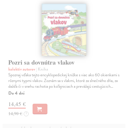
Pozri sa dovnútra vlakov
kolektív autorov
| Kniha
Spoznaj vďaka tejto encyklopedickej knižke s viac ako 60 okienkami s
rôznymi typmi vlakov. Zoznám sa s vlakmi, ktoré za slnečného dňa, za
dažďa či v snehu rachotia po koľajniciach a prevážajú cestujúcich…
Do 4 dní
14,45 €
14,90 €
?