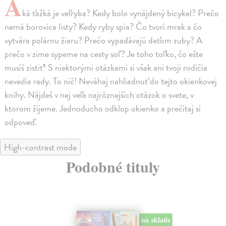
A
ká ťažká je veľryba? Kedy bolo vynájdený bicykel? Prečo
nemá borovica listy? Kedy ryby spia? Čo tvorí mrak a čo
vytvára polárnu žiaru? Prečo vypadávajú deťom zuby? A
prečo v zime sypeme na cesty soľ? Je toho toľko, čo ešte
musíš zistiť! S niektorými otázkami si však ani tvoji rodičia
nevedia rady. To nič! Neváhaj nahliadnuť do tejto okienkovej
knihy. Nájdeš v nej veľa najrôznejších otázok o svete, v
ktorom žijeme. Jednoducho odklop okienko a prečítaj si
odpoveď.
High-contrast mode
Podobné tituly
na sklade