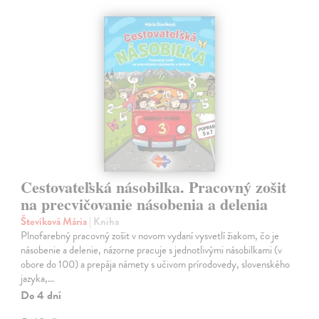
Cestovateľská násobilka. Pracovný zošit
na precvičovanie násobenia a delenia
Števíková Mária
| Kniha
Plnofarebný pracovný zošit v novom vydaní vysvetlí žiakom, čo je
násobenie a delenie, názorne pracuje s jednotlivými násobilkami (v
obore do 100) a prepája námety s učivom prírodovedy, slovenského
jazyka,…
Do 4 dní