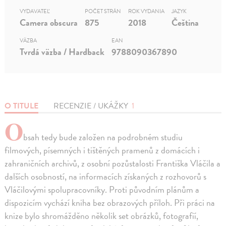
VYDAVATEĽ
POČET STRÁN
ROK VYDANIA
JAZYK
Camera obscura
875
2018
Čeština
VÄZBA
EAN
Tvrdá väzba / Hardback
9788090367890
O TITULE
RECENZIE / UKÁŽKY
1
O
bsah tedy bude založen na podrobném studiu
filmových, písemných i tištěných pramenů z domácích i
zahraničních archivů, z osobní pozůstalosti Františka Vláčila a
dalších osobností, na informacích získaných z rozhovorů s
Vláčilovými spolupracovníky. Proti původním plánům a
dispozicím vychází kniha bez obrazových příloh. Při práci na
knize bylo shromážděno několik set obrázků, fotografií,