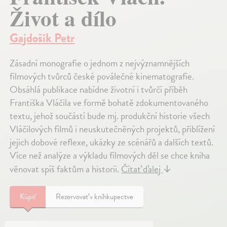
Život a dílo
Gajdošík Petr
Zásadní monografie o jednom z nejvýznamnějších
filmových tvůrců české poválečné kinematografie.
Obsáhlá publikace nabídne životní i tvůrčí příběh
Františka Vláčila ve formě bohatě zdokumentovaného
textu, jehož součástí bude mj. produkční historie všech
Vláčilových filmů i neuskutečněných projektů, přiblížení
jejich dobové reflexe, ukázky ze scénářů a dalších textů.
Více než analýze a výkladu filmových děl se chce kniha
věnovat spíš faktům a historii.
Čítať ďalej
↓
Kúpiť
Rezervovať v kníhkupectve