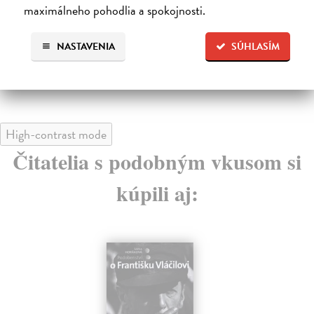
maximálneho pohodlia a spokojnosti.
Na sklade
?
16
31,26 €
NASTAVENIA
SÚHLASÍM
17
32,90 €
?
High-contrast mode
Čitatelia s podobným vkusom si
kúpili aj: