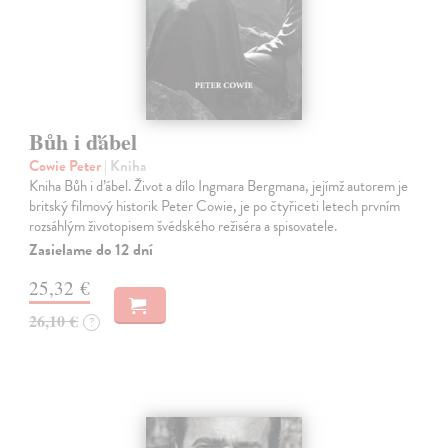
Bůh i ďábel
Cowie Peter
| Kniha
Kniha Bůh i ďábel. Život a dílo Ingmara Bergmana, jejímž auto­rem je
britský filmový historik Peter Cowie, je po čtyřiceti letech prvním
rozsáhlým životopisem švédského režiséra a spisovatele.
Zasielame do 12 dní
25,32 €
26,10 €
?