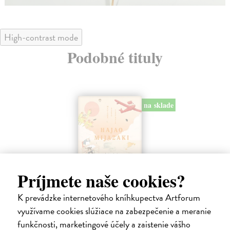
High-contrast mode
Podobné tituly
na sklade
Príjmete naše cookies?
Hajao Mijazaki: Magické světy
Hl
fantazie
Krá
K prevádzke internetového kníhkupectva Artforum
Prv
Rapold Nicolas
| Kniha
využívame cookies slúžiace na zabezpečenie a meranie
poč
Hloubkový rozbor bohatého vlivu a zdrojů inspirace
funkčnosti, marketingové účely a zaistenie vášho
jednoho z velikánů animovaných filmů a nejpopulár...
Za