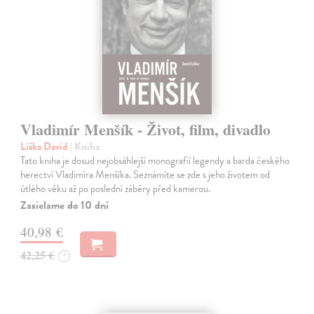
Vladimír Menšík - Život, film, divadlo
Liška David
| Kniha
Tato kniha je dosud nejobsáhlejší monografií legendy a barda českého
herectví Vladimíra Menšíka. Seznámíte se zde s jeho životem od
útlého věku až po poslední záběry před kamerou.
Zasielame do 10 dní
40,98 €
42,25 €
?