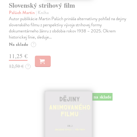
Slovenský strihový film
Palúch Martin
| Kniha
Autor publikácie Martin Palúch prináša alternatívny pohľad na dejiny
slovenského filmu z perspektívy vývoja strihovej formy
dokumentárneho žánru z obdobia rokov 1938 – 2025. Okrem
historickej línie, sleduje…
Na sklade
?
11,25 €
12,50 €
?
na sklade