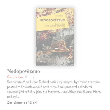
Nedopovězeno
Černík Jan
| Kniha
Scenárista Meir Lubor Dohnal patří k výrazným, byť méně známým
postavám československé nové vlny. Spolupracoval s předními
slovenskými režiséry jako Elo Havetta, Juraj Jakubisko či Juraj Herz,
než byl…
Zasielame do 12 dní