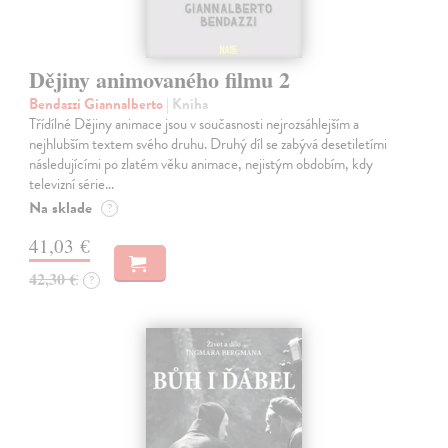
Dějiny animovaného filmu 2
Bendazzi Giannalberto
| Kniha
Třídílné Dějiny animace jsou v současnosti nejrozsáhlejším a
nejhlubším textem svého druhu. Druhý díl se zabývá desetiletími
následujícími po zlatém věku animace, nejistým obdobím, kdy
televizní série…
Na sklade
?
41,03 €
42,30 €
?