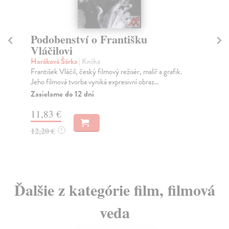
Podobenství o Františku
Ze
Vláčilovi
Jur
Spo
Horáková Šárka
| Kniha
fil
František Vláčil, český filmový režisér, malíř a grafik.
Jeho filmová tvorba vyniká expresivní obraz...
Do
dní
Zasielame do 12 dní
gar
11,83 €
13
12,20 €
?
14
Ďalšie z kategórie film, filmová
veda