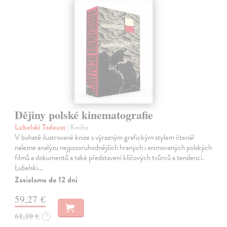
Dějiny polské kinematografie
Lubelski Tadeusz
| Kniha
V bohatě ilustrované knize s výrazným grafickým stylem čtenář
nalezne analýzu nejpozoruhodnějších hraných i animovaných polských
filmů a dokumentů a také představení klíčových tvůrců a tendencí.
Lubelski…
Zasielame do 12 dní
59,27 €
61,10 €
?