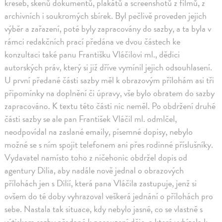
kreseb, skenů dokumentů, plakátů a screenshotů z filmů, z
archivních i soukromých sbírek. Byl pečlivě proveden jejich
výběr a zařazení, poté byly zapracovány do sazby, a ta byla v
rámci redakčních prací předána ve dvou částech ke
konzultaci také panu Františku Vláčilovi ml., dědici
autorských práv, který si již dříve vymínil jejich odsouhlasení.
U první předané části sazby měl k obrazovým přílohám asi tři
připomínky na doplnění či úpravy, vše bylo obratem do sazby
zapracováno. K textu této části nic neměl. Po obdržení druhé
části sazby se ale pan František Vláčil ml. odmlčel,
neodpovídal na zaslané emaily, písemné dopisy, nebylo
možné se s ním spojit telefonem ani přes rodinné příslušníky.
Vydavatel namísto toho z ničehonic obdržel dopis od
agentury Dilia, aby nadále nově jednal o obrazových
přílohách jen s Dilií, která pana Vláčila zastupuje, jenž si
ovšem do té doby vyhrazoval veškerá jednání o přílohách pro
sebe. Nastala tak situace, kdy nebylo jasné, co se vlastně s
výtiskem sazby předané k posouzení děje, a která vybízela k