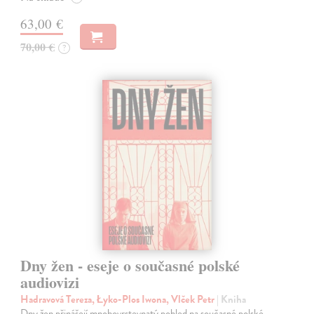
63,00 €
70,00 €
?
Dny žen - eseje o současné polské
audiovizi
Hadravová Tereza, Łyko-Plos Iwona, Vlček Petr
| Kniha
Dny žen přinášejí mnohovrstevnatý pohled na současné polské