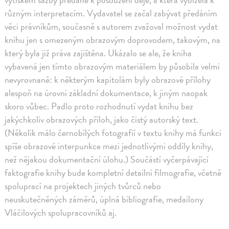
různým interpretacím. Vydavatel se začal zabývat předáním
věci právníkům, současně s autorem zvažoval možnost vydat
knihu jen s omezeným obrazovým doprovodem, takovým, na
který byla již práva zajištěna. Ukázalo se ale, že kniha
vybavená jen tímto obrazovým materiálem by působila velmi
nevyrovnaně: k některým kapitolám byly obrazové přílohy
alespoň na úrovni základní dokumentace, k jiným naopak
skoro vůbec. Padlo proto rozhodnutí vydat knihu bez
jakýchkoliv obrazových příloh, jako čistý autorský text.
(Několik málo černobílých fotografií v textu knihy má funkci
spíše obrazové interpunkce mezi jednotlivými oddíly knihy,
než nějakou dokumentační úlohu.) Součástí vyčerpávající
faktografie knihy bude kompletní detailní filmografie, včetně
spoluprací na projektech jiných tvůrců nebo
neuskutečněných záměrů, úplná bibliografie, medailony
Vláčilových spolupracovníků aj.