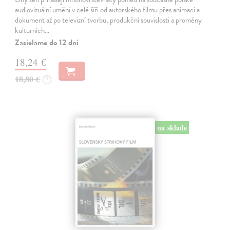
audiovizuální umění v celé šíři od autorského filmu přes animaci a
dokument až po televizní tvorbu, produkční souvislosti a proměny
kulturních…
Zasielame do 12 dní
18,24 €
18,80 €
?
na sklade