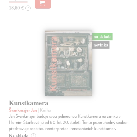
18,80 €
?
na sklade
novinka
Kunstkamera
Švankmajer Jan
| Kniha
Jan Švankmajer buduje svou jedinečnou Kunstkameru na zámku v
Horním Staňkově již od 80. let 20. století. Tento pozoruhodný soubor
představuje osobitou reinterpretaci renesančních kunstkomor.
Na sklade
?