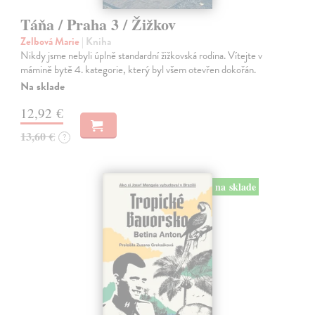
Táňa / Praha 3 / Žižkov
Zelbová Marie
| Kniha
Nikdy jsme nebyli úplně standardní žižkovská rodina. Vítejte v
mámině bytě 4. kategorie, který byl všem otevřen dokořán.
Na sklade
12,92 €
13,60 €
?
na sklade