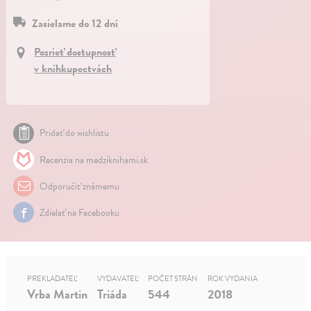
Zasielame do 12 dní
Pozrieť dostupnosť
v kníhkupectvách
Pridať do wishlistu
Recenzia na medziknihami.sk
Odporučiť známemu
Zdielať na Facebooku
PREKLADATEĽ
VYDAVATEĽ
POČET STRÁN
ROK VYDANIA
Vrba Martin
Triáda
544
2018