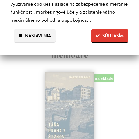
využívame cookies slúžiace na zabezpečenie a meranie
10
funkčnosti, marketingové účely a zaistenie vášho
maximálneho pohodlia a spokojnosti.
NASTAVENIA
SÚHLASÍM
Ďalšie z kategórie životopisy a
memoáre
na sklade