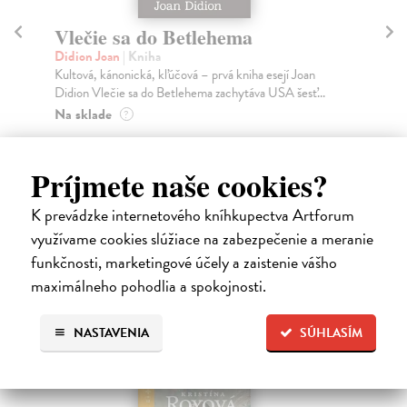
ema
Ahoj, debil
Despentes Virginie
| Kniha
 kniha esejí Joan
Po trilógii Život Vernona Subutexa sa Virginie
hytáva USA šesť...
Despentes vracia s románom, ktorý pripomína
ultrasúča...
Na sklade
?
22,33 €
Príjmete naše cookies?
23,50 €
?
K prevádzke internetového kníhkupectva Artforum
využívame cookies slúžiace na zabezpečenie a meranie
funkčnosti, marketingové účely a zaistenie vášho
High-contrast mode
maximálneho pohodlia a spokojnosti.
Čitatelia s podobným vkusom si
NASTAVENIA
SÚHLASÍM
kúpili aj: