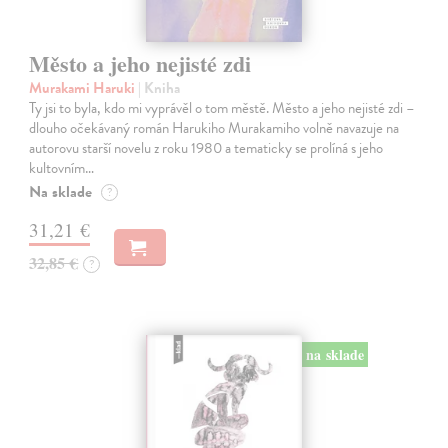
Město a jeho nejisté zdi
Murakami Haruki
| Kniha
Ty jsi to byla, kdo mi vyprávěl o tom městě. Město a jeho nejisté zdi –
dlouho očekávaný román Harukiho Murakamiho volně navazuje na
autorovu starší novelu z roku 1980 a tematicky se prolíná s jeho
kultovním…
Na sklade
?
31,21 €
32,85 €
?
na sklade