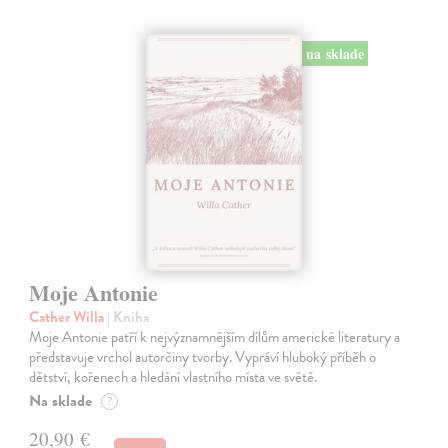
na sklade
Moje Antonie
Cather Willa
| Kniha
Moje Antonie patří k nejvýznamnějším dílům americké literatury a
představuje vrchol autorčiny tvorby. Vypráví hluboký příběh o
dětství, kořenech a hledání vlastního místa ve světě.
Na sklade
?
20,90 €