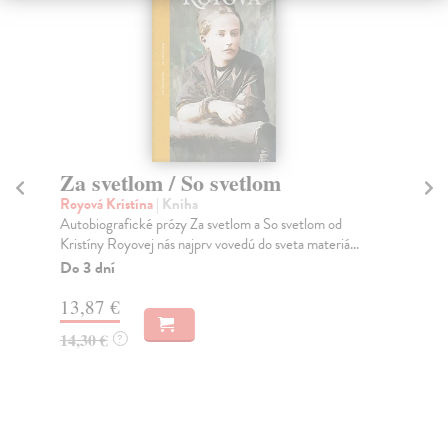
Za svetlom / So svetlom
V
Royová Kristína
| Kniha
Ro
Autobiografické prózy Za svetlom a So svetlom od
Poé
Kristíny Royovej nás najprv vovedú do sveta materiá...
pod
Do 3 dní
Na
13,87 €
7,
14,30 €
8,
?