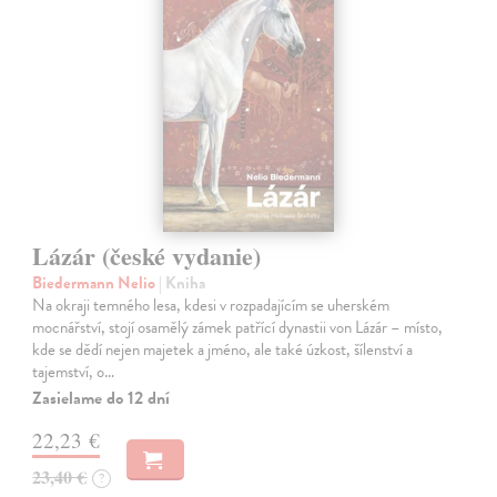
Lázár (české vydanie)
Biedermann Nelio
| Kniha
Na okraji temného lesa, kdesi v rozpadajícím se uherském
mocnářství, stojí osamělý zámek patřící dynastii von Lázár – místo,
kde se dědí nejen majetek a jméno, ale také úzkost, šílenství a
tajemství, o…
Zasielame do 12 dní
22,23 €
23,40 €
?