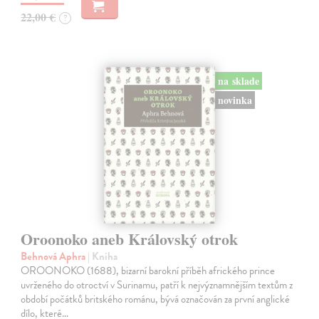
22,00 €
?
na sklade
novinka
Oroonoko aneb Královský otrok
Behnová Aphra
| Kniha
OROONOKO (1688), bizarní barokní příběh afrického prince
uvrženého do otroctví v Surinamu, patří k nejvýznamnějším textům z
období počátků britského románu, bývá označován za první anglické
dílo, které…