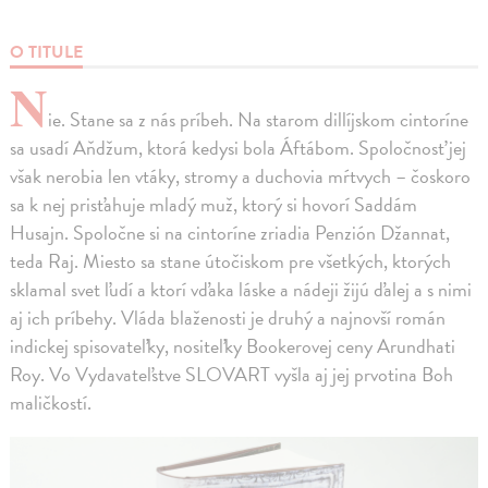
O TITULE
N
ie. Stane sa z nás príbeh. Na starom dillíjskom cintoríne
sa usadí Aňdžum, ktorá kedysi bola Áftábom. Spoločnosť jej
však nerobia len vtáky, stromy a duchovia mŕtvych – čoskoro
sa k nej prisťahuje mladý muž, ktorý si hovorí Saddám
Husajn. Spoločne si na cintoríne zriadia Penzión Džannat,
teda Raj. Miesto sa stane útočiskom pre všetkých, ktorých
sklamal svet ľudí a ktorí vďaka láske a nádeji žijú ďalej a s nimi
aj ich príbehy. Vláda blaženosti je druhý a najnovší román
indickej spisovateľky, nositeľky Bookerovej ceny Arundhati
Roy. Vo Vydavateľstve SLOVART vyšla aj jej prvotina Boh
maličkostí.