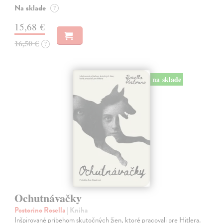
Na sklade
?
15,68 €
16,50 €
?
na sklade
Ochutnávačky
Postorino Rosella
| Kniha
Inšpirované príbehom skutočných žien, ktoré pracovali pre Hitlera.