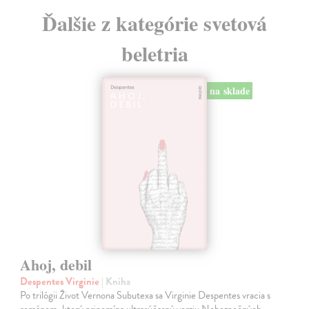
Ďalšie z kategórie svetová
beletria
na sklade
Ahoj, debil
Despentes Virginie
| Kniha
Po trilógii Život Vernona Subutexa sa Virginie Despentes vracia s