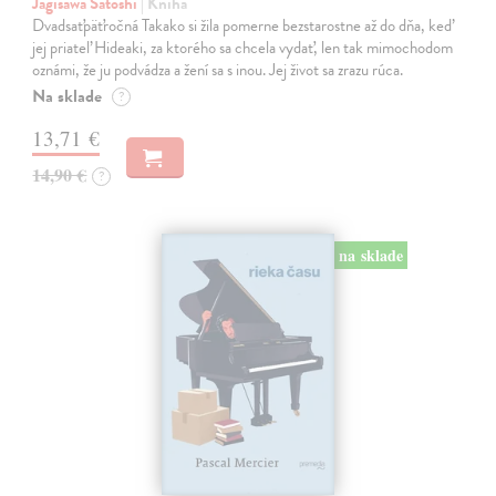
Jagisawa Satoshi
| Kniha
Dvadsaťpäťročná Takako si žila pomerne bezstarostne až do dňa, keď
jej priateľ Hideaki, za ktorého sa chcela vydať, len tak mimochodom
oznámi, že ju podvádza a žení sa s inou. Jej život sa zrazu rúca.
Na sklade
?
13,71 €
14,90 €
?
na sklade