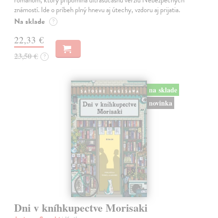
románom, ktorý pripomína ultrasúčasnú verziu Nebezpečných
známostí. Ide o príbeh plný hnevu aj útechy, vzdoru aj prijatia.
Na sklade
?
22,33 €
23,50 €
?
na sklade
novinka
Dni v kníhkupectve Morisaki