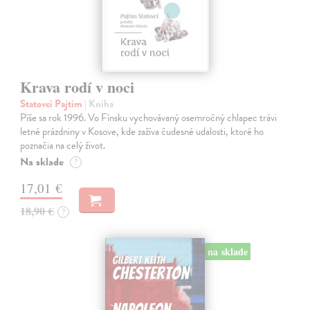
Krava rodí v noci
Statovci Pajtim
| Kniha
Píše sa rok 1996. Vo Fínsku vychovávaný osemročný chlapec trávi
letné prázdniny v Kosove, kde zažíva čudesné udalosti, ktoré ho
poznačia na celý život.
Na sklade
?
17,01 €
18,90 €
?
na sklade