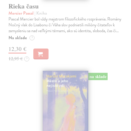
Rieka času
Mercier Pascal
| Kniha
Pascal Mercier bol vždy majstrom filozofického rozprávania. Romány
Nočný vlak do Lisabonu či Váha slov podnietili milióny čitateľov k
zamysleniu sa nad veľkými témami, ako sú identita, sloboda, čas či…
Na sklade
?
12,30 €
12,95 €
?
na sklade