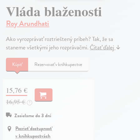
Vláda blaženosti
Roy Arundhati
Ako vyrozprávať roztrieštený príbeh? Tak, že sa
staneme všetkými jeho rozprávačmi.
Čítať ďalej
↓
Kúpiť
Rezervovať v kníhkupectve
15,76 €
16,95 €
?
Zasielame do 3 dní
Pozrieť dostupnosť
v kníhkupectvách