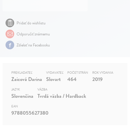
Pridať do wishlistu
Odporučiť známemu
Zdielať na Facebooku
PREKLADATEĽ
VYDAVATEĽ
POČET STRÁN
ROK VYDANIA
Zaicová Darina
Slovart
464
2019
JAZYK
VÄZBA
Slovenčina
Tvrdá väzba / Hardback
EAN
9788055627380