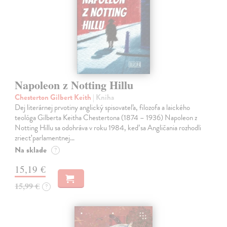
Napoleon z Notting Hillu
Chesterton Gilbert Keith
| Kniha
Dej literárnej prvotiny anglický spisovateľa, filozofa a laického
teológa Gilberta Keitha Chestertona (1874 – 1936) Napoleon z
Notting Hillu sa odohráva v roku 1984, keď sa Angličania rozhodli
zriecť parlamentnej…
Na sklade
?
15,19 €
15,99 €
?