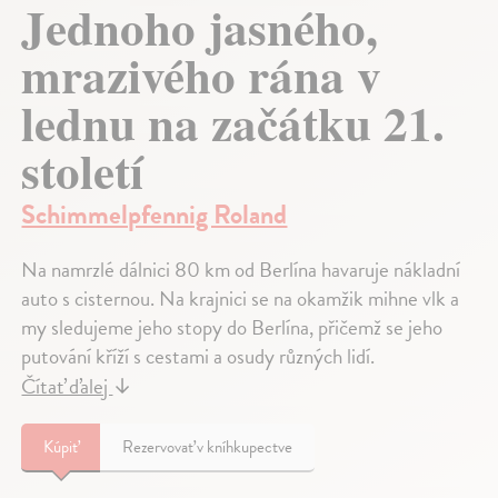
Jednoho jasného,
mrazivého rána v
lednu na začátku 21.
století
Schimmelpfennig Roland
Na namrzlé dálnici 80 km od Berlína havaruje nákladní
auto s cisternou. Na krajnici se na okamžik mihne vlk a
my sledujeme jeho stopy do Berlína, přičemž se jeho
putování kříží s cestami a osudy různých lidí.
Čítať ďalej
↓
Kúpiť
Rezervovať v kníhkupectve