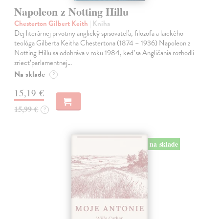
Napoleon z Notting Hillu
Chesterton Gilbert Keith
| Kniha
Dej literárnej prvotiny anglický spisovateľa, filozofa a laického
teológa Gilberta Keitha Chestertona (1874 – 1936) Napoleon z
Notting Hillu sa odohráva v roku 1984, keď sa Angličania rozhodli
zriecť parlamentnej…
Na sklade
?
15,19 €
15,99 €
?
na sklade