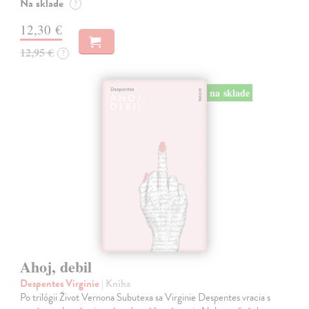
Na sklade
?
12,30 €
12,95 €
?
na sklade
Ahoj, debil
Despentes Virginie
| Kniha
Po trilógii Život Vernona Subutexa sa Virginie Despentes vracia s