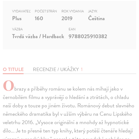
VYDAVATEĽ
POČET STRÁN
ROK VYDANIA
JAZYK
Plus
160
2019
Čeština
VÄZBA
EAN
Tvrdá väzba / Hardback
9788025910382
O TITULE
RECENZIE / UKÁŽKY
1
O
brazy a příběhy románu se kolem nás míhají jako v
černobílém filmu a vyprávějí o hledání a ztrátách, o chladu
naší doby a touze po jiném životu. Románový debut slavného
německého dramatika byl v užším výběru na Cenu Lipského
veletrhu 2016. „Vysoce originální a mnohdy až hypnotické
dílo... Je to přesně ten typ knihy, který potěší čtenáře hledají
výrazný evropský hlas,“ napsal o této novodobé pohádce ze