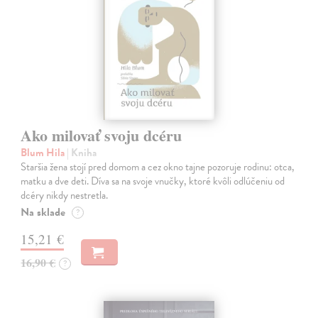
Ako milovať svoju dcéru
Blum Hila
| Kniha
Staršia žena stojí pred domom a cez okno tajne pozoruje rodinu: otca,
matku a dve deti. Díva sa na svoje vnučky, ktoré kvôli odlúčeniu od
dcéry nikdy nestretla.
Na sklade
?
15,21 €
16,90 €
?