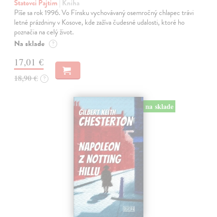
Statovci Pajtim
| Kniha
Píše sa rok 1996. Vo Fínsku vychovávaný osemročný chlapec trávi
letné prázdniny v Kosove, kde zažíva čudesné udalosti, ktoré ho
poznačia na celý život.
Na sklade
?
17,01 €
18,90 €
?
na sklade