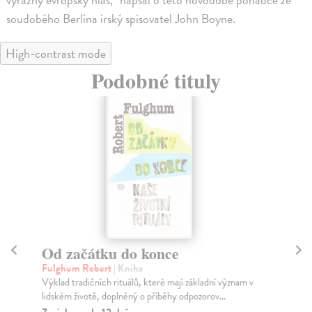
soudobého Berlína irský spisovatel John Boyne.
High-contrast mode
Podobné tituly
Od začátku do konce
Př
Fulghum Robert
| Kniha
Ho
Výklad tradičních rituálů, které mají základní význam v
Kdy
lidském životě, doplněný o příběhy odpozorov...
sen