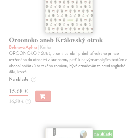
Oroonoko aneb Královský otrok
Behnová Aphra
| Kniha
OROONOKO (1688), bizarní barokní příběh afrického prince
uvrženého do otroctví v Surinamu, patří k nejvýznamnějším textům z
období počátků britského románu, bývá označován za první anglické
dílo, které…
Na sklade
?
15,68 €
16,50 €
?
na sklade