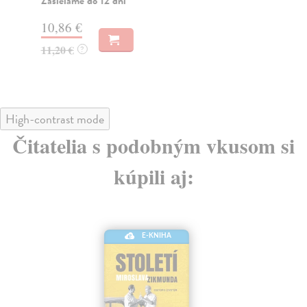
Zasielame do 12 dní
Za
10,86 €
11
11,20 €
12
?
High-contrast mode
Čitatelia s podobným vkusom si
kúpili aj:
E-KNIHA