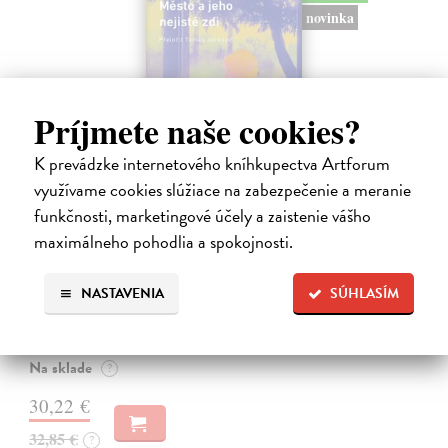
novinka
Príjmete naše cookies?
K prevádzke internetového kníhkupectva Artforum
využívame cookies slúžiace na zabezpečenie a meranie
funkčnosti, marketingové účely a zaistenie vášho
Město a jeho nejisté zdi
maximálneho pohodlia a spokojnosti.
Murakami Haruki
| Kniha
Ty jsi to byla, kdo mi vyprávěl o tom městě. Město a jeho nejisté zdi –
NASTAVENIA
SÚHLASÍM
dlouho očekávaný román Harukiho Murakamiho volně navazuje na
autorovu starší novelu z roku 1980 a tematicky se prolíná s jeho
kultovním…
Na sklade
?
30,22 €
32,85 €
?