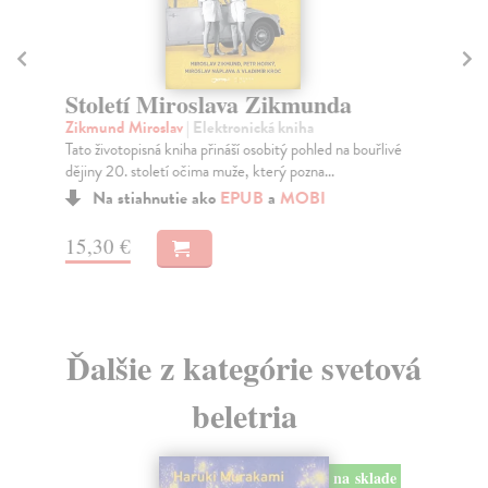
R
Va
Století Miroslava Zikmunda
Pro
Zikmund Miroslav
| Elektronická kniha
se 
Tato životopisná kniha přináší osobitý pohled na bouřlivé
Za
dějiny 20. století očima muže, který pozna...
15
Na stiahnutie ako
EPUB
a
MOBI
16
15,30 €
Ďalšie z kategórie svetová
beletria
na sklade