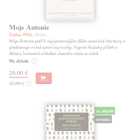
Moje Antonie
Cather Willa
| Kniha
Moje Antonie patří k nejvýznamnějším dílům americké literatury a
představuje vrchol autorčiny tvorby. Vypráví hluboký příběh o
dětství, kořenech a hledání vlastního místa ve světě.
Na sklade
?
20,90 €
22,00 €
?
na sklade
novinka