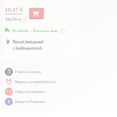
10,47 €
10,79 €
?
Na sklade – Zasielame dnes
?
Pozrieť dostupnosť
v kníhkupectvách
Pridať do wishlistu
Recenzia na medziknihami.sk
Odporučiť známemu
Zdielať na Facebooku