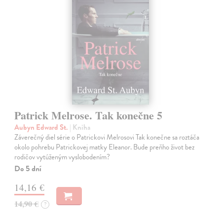
Patrick Melrose. Tak konečne 5
Aubyn Edward St.
| Kniha
Záverečný diel série o Patrickovi Melrosovi Tak konečne sa roztáča
okolo pohrebu Patrickovej matky Eleanor. Bude preňho život bez
rodičov vytúženým vyslobodením?
Do 5 dní
14,16 €
14,90 €
?