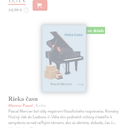
13,71 €
14,90 €
?
na sklade
Rieka času
Mercier Pascal
| Kniha
Pascal Mercier bol vždy majstrom filozofického rozprávania. Romány
Nočný vlak do Lisabonu či Váha slov podnietili milióny čitateľov k
zamysleniu sa nad veľkými témami, ako sú identita, sloboda, čas či…