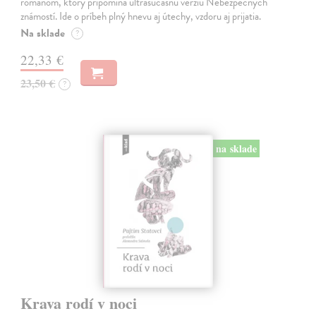
románom, ktorý pripomína ultrasúčasnú verziu Nebezpečných
známostí. Ide o príbeh plný hnevu aj útechy, vzdoru aj prijatia.
Na sklade
?
22,33 €
23,50 €
?
na sklade
Krava rodí v noci