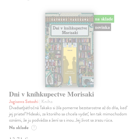
na sklade
novinka
Dni v kníhkupectve Morisaki
Jagisawa Satoshi
| Kniha
Dvadsaťpäťročná Takako si žila pomerne bezstarostne až do dňa, keď
jej priateľ Hideaki, za ktorého sa chcela vydať, len tak mimochodom
oznámi, že ju podvádza a žení sa s inou. Jej život sa zrazu rúca.
Na sklade
?