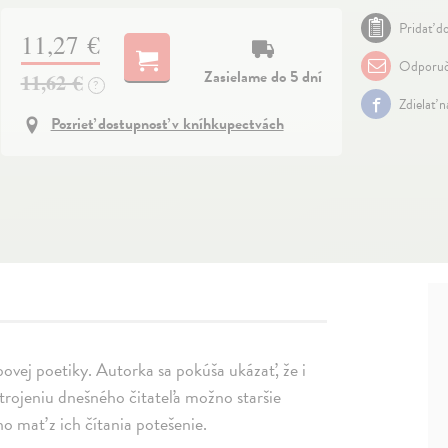
Pridať do
11,27 €
Odporuč
Zasielame do 5 dní
11,62 €
?
Zdielať 
Pozrieť dostupnosť v kníhkupectvách
ovej poetiky. Autorka sa pokúša ukázať, že i
strojeniu dnešného čitateľa možno staršie
o mať z ich čítania potešenie.