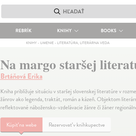
REBRÍK
KNIHY
BOOKS
KNIHY
-
UMENIE
-
LITERATÚRA, LITERÁRNA VEDA
Na margo staršej litera
Brtáňová Erika
Kniha približuje situáciu v staršej slovenskej literatúre v rozme
žánrov ako legenda, traktát, román a kázeň. Objektom literár
reflektované nábožensko-vzdelávacie žánre či žáner regionálnej
Kúpiť
na webe
Rezervovať v kníhkupectve