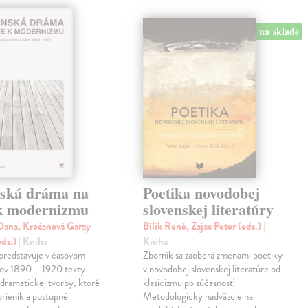
na sklade
nská dráma na
Poetika novodobej
 k modernizmu
slovenskej literatúry
ana, Kročanová Garay
Bílik René, Zajac Peter (eds.)
|
eds.)
| Kniha
Kniha
predstavuje v časovom
Zborník sa zaoberá zmenami poetiky
kov 1890 – 1920 texty
v novodobej slovenskej literatúre od
 dramatickej tvorby, ktoré
klasicizmu po súčasnosť.
prienik a postupné
Metodologicky nadväzuje na