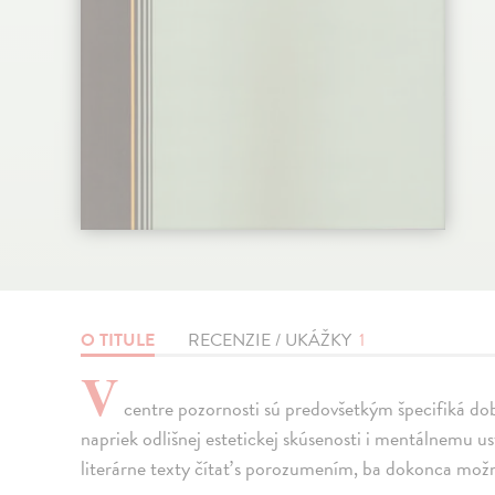
O TITULE
RECENZIE / UKÁŽKY
1
V
centre pozornosti sú predovšetkým špecifiká dob
napriek odlišnej estetickej skúsenosti i mentálnemu u
literárne texty čítať s porozumením, ba dokonca možn