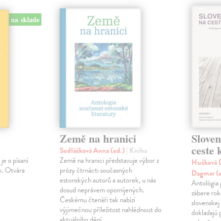
na sklade
Země na hranici
Slove
ceste
Sedláčková Anna (ed.)
| Kniha
je o písaní
Země na hranici představuje výbor z
Hučková D
k. Otvára
prózy čtrnácti současných
Dagmar (
estonských autorů a autorek, u nás
Antológia 
dosud neprávem opomíjených.
zábere ro
Českému čtenáři tak nabízí
slovenskej
výjimečnou příležitost nahlédnout do
dokladajú 
aktuálního dění…