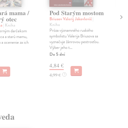
ará mama /
Pod Starým mostom
Po
ý otec
Le
Briusov Valerij Jakovlevič
|
Kniha
na
| Kniha
Laj
Próza významného ruského
herným darčekom
Stan
symbolistu Valerija Briusova sa
tca a starú mamu,
mali
vyznačuje žánrovou pestrosťou.
 a ocenenie za ich
sys
Výber jeho t...
reko
Do 5 dní
Na 
4,84 €
31
4,99 €
?
39,
 veda