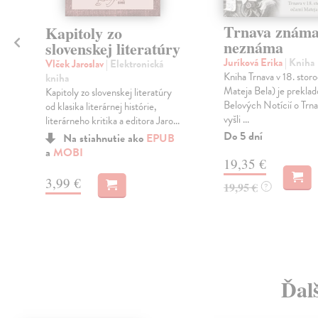
Trnava známa
Kapitoly zo
neznáma
slovenskej literatúry
Juríková Erika
| Kniha
Vlček Jaroslav
| Elektronická
Kniha Trnava v 18. stor
kniha
Mateja Bela) je prekla
Kapitoly zo slovenskej literatúry
Belových Notícií o Trna
od klasika literárnej histórie,
vyšli ...
literárneho kritika a editora Jaro...
Do 5 dní
Na stiahnutie ako
EPUB
a
MOBI
19,35 €
3,99 €
19,95 €
?
Ďalš