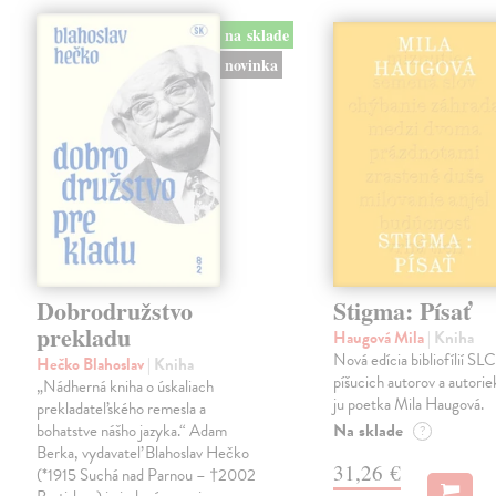
na sklade
novinka
Dobrodružstvo
Stigma: Písať
prekladu
Haugová Mila
| Kniha
Nová edícia bibliofílií SLC 
Hečko Blahoslav
| Kniha
píšucich autorov a autorie
„Nádherná kniha o úskaliach
ju poetka Mila Haugová.
prekladateľského remesla a
Na sklade
bohatstve nášho jazyka.“ Adam
?
Berka, vydavateľ Blahoslav Hečko
31,26 €
(*1915 Suchá nad Parnou – †2002