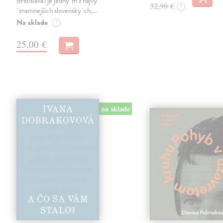
Bratislava) je jedny´m z najvy
32,90 €
?
´znamnejších slovensky´ch,…
Na sklade
?
25,00 €
na sklade