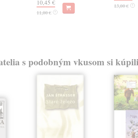
10,45 €
13,00 €
?
11,00 €
?
atelia s podobným vkusom si kúpili