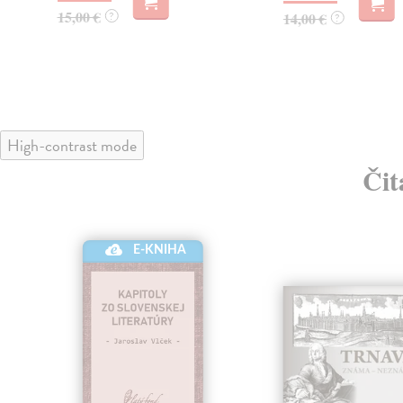
15,00 €
?
14,00 €
?
High-contrast mode
Čit
E-KNIHA