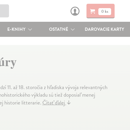
0 ks
E-KNIHY
OSTATNÉ
DAROVACIE KARTY
túry
dzí 11. až 18. storočia z hľadiska vývoja relevantných
nohistorického výkladu sú tiež doposiaľ menej
 historie litterarie.
Čítať ďalej
↓