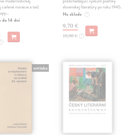
ie modernistickej
predchádzajúci výskum poetiky
j cielené inovácie a tiež
slovenskej literatúry po roku 1945.
tupy…
Na sklade
?
e do 14 dní
9,70 €
€
10,00 €
?
?
novinka