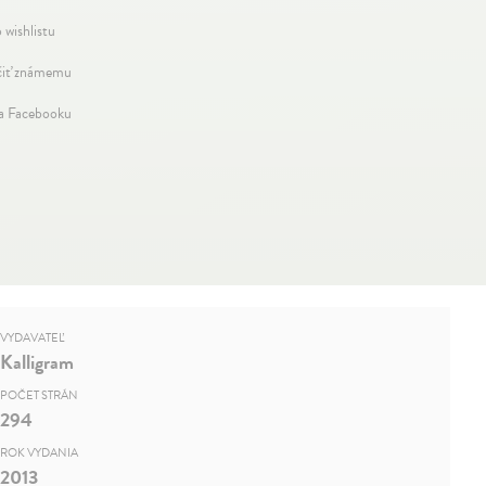
 wishlistu
iť známemu
na Facebooku
VYDAVATEĽ
Kalligram
POČET STRÁN
294
ROK VYDANIA
2013