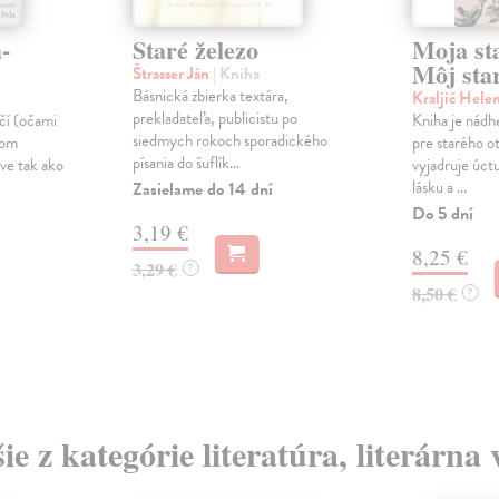
-
Staré železo
Moja st
Môj star
Štrasser Ján
| Kniha
Básnická zbierka textára,
Kraljič Hele
prekladateľa, publicistu po
očí (očami
Kniha je nád
siedmych rokoch sporadického
dom
pre starého o
písania do šuflík...
ve tak ako
vyjadruje úctu
lásku a ...
Zasielame do 14 dní
Do 5 dní
3,19 €
8,25 €
3,29 €
?
8,50 €
?
ie z kategórie literatúra, literárna