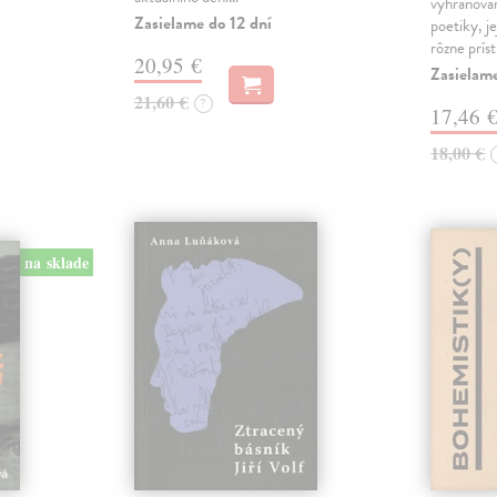
vyhraňovan
Zasielame do 12 dní
poetiky, je
rôzne prís
20,95 €
Zasielam
21,60 €
?
17,46 
18,00 €
na sklade