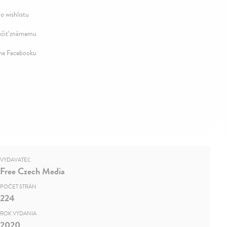
o wishlistu
čiť známemu
 na Facebooku
VYDAVATEĽ
Free Czech Media
POČET STRÁN
224
ROK VYDANIA
2020