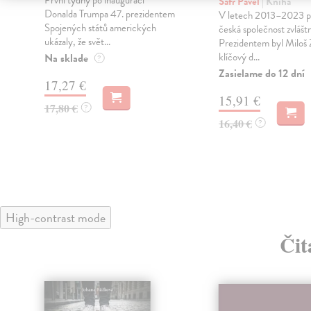
Šafr Pavel
| Kniha
Donalda Trumpa 47. prezidentem
V letech 2013–2023 pr
Spojených států amerických
česká společnost zvláštn
ukázaly, že svět...
Prezidentem byl Miloš
klíčový d...
Na sklade
?
Zasielame do 12 dní
17,27 €
15,91 €
17,80 €
?
16,40 €
?
High-contrast mode
Čit
lade