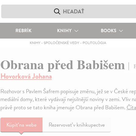
REBRÍK
KNIHY
BOOKS
KNIHY
-
SPOLOČENSKÉ VEDY
-
POLITOLÓGIA
Obrana před Babišem
P
Hovorková Johana
Rozhovor s Pavlem Šafrem popisuje změnu, jež se v České repu
mediální domy, které vydávají nejsilnější noviny v zemi. Vliv na
právě proto se tato kniha jmenuje Obrana před Babišem.
Číta
Kúpiť
na webe
Rezervovať v kníhkupectve