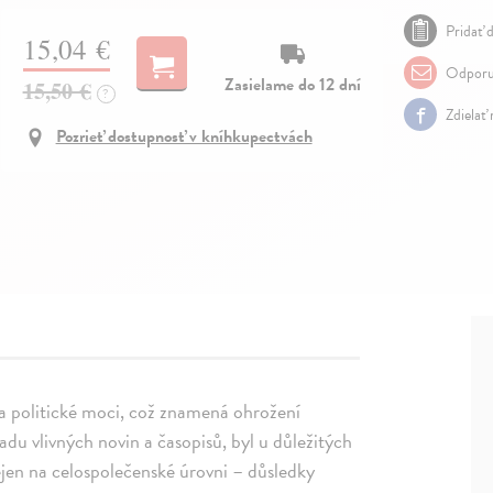
Pridať d
15,04 €
Odporu
Zasielame do 12 dní
15,50 €
?
Zdielať
Pozrieť dostupnosť v kníhkupectvách
a politické moci, což znamená ohrožení
adu vlivných novin a časopisů, byl u důležitých
ejen na celospolečenské úrovni – důsledky