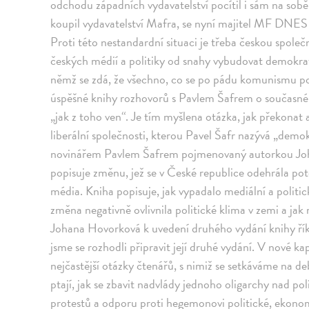
odchodu západních vydavatelství pocítil i sám na so
koupil vydavatelství Mafra, se nyní majitel MF DNES 
Proti této nestandardní situaci je třeba českou společn
českých médií a politiky od snahy vybudovat demokra
němž se zdá, že všechno, co se po pádu komunismu pod
úspěšné knihy rozhovorů s Pavlem Šafrem o současné p
„jak z toho ven“. Je tím myšlena otázka, jak překonat
liberální společnosti, kterou Pavel Šafr nazývá „dem
novinářem Pavlem Šafrem pojmenovaný autorkou Jo
popisuje změnu, jež se v České republice odehrála pot
média. Kniha popisuje, jak vypadalo mediální a politi
změna negativně ovlivnila politické klima v zemi a ja
Johana Hovorková k uvedení druhého vydání knihy ří
jsme se rozhodli připravit její druhé vydání. V nové k
nejčastější otázky čtenářů, s nimiž se setkáváme na d
ptají, jak se zbavit nadvlády jednoho oligarchy nad pol
protestů a odporu proti hegemonovi politické, ekono