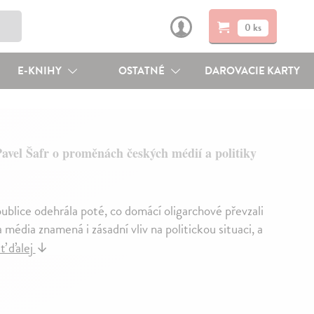
0 ks
E-KNIHY
OSTATNÉ
DAROVACIE KARTY
avel Šafr o proměnách českých médií a politiky
blice odehrála poté, co domácí oligarchové převzali
 média znamená i zásadní vliv na politickou situaci, a
ť ďalej
↓