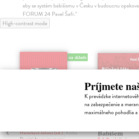
aby se systém babišismu v Česku v budoucnu opakova
FORUM 24 Pavel Šafr.“
High-contrast mode
na sklade
Príjmete na
K prevádzke internetové
na zabezpečenie a merani
maximálneho pohodlia a 
Trump 2.0
Báječná léta s
Babišem
Hovorková Johana (ed.)
| Kniha
První týdny po inauguraci