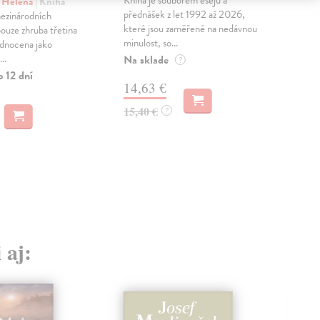
ka
 Helena
| Kniha
přednášek z let 1992 až 2026,
ezinárodních
Var
které jsou zaměřené na nedávnou
pouze zhruba třetina
Prov
minulost, so...
odnocena jako
Varu
..
Na sklade
eko
?
tech
o 12 dní
14,63 €
Na 
15,40 €
?
17
18,
 aj: