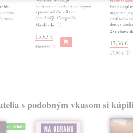
Hofmannová
kontroverzní, často nepochopená
ožila
Podle údajů m
a paradoxně čím dál tím
í období.
organizací je 
populárnější. Giorgos Ka...
 Zeman a
států světa h
demokratická.
Na sklade
?
Zasielame d
15,63 €
17,36 €
16,45 €
?
17,90 €
?
atelia s podobným vkusom si kúpili
na sklade