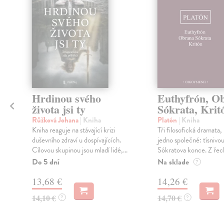
Hrdinou svého
Euthyfrón, O
života jsi ty
Sókrata, Krit
Růžková Johana
| Kniha
Platón
| Kniha
Kniha reaguje na stávající krizi
Tři filosofická dramata,
i
duševního zdraví u dospívajících.
jedno společné: tísnivou
Cílovou skupinou jsou mladí lidé,...
Sókratova konce. Z řeck
Do 5 dní
Na sklade
?
13,68 €
14,26 €
14,10 €
14,70 €
?
?