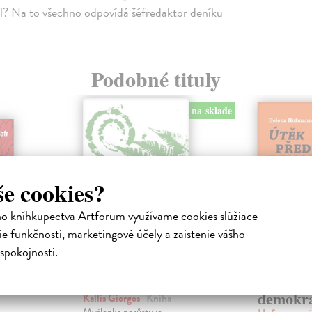
l? Na to všechno odpovídá šéfredaktor deníku
Podobné tituly
na sklade
še cookies?
ho kníhkupectva Artforum využívame cookies slúžiace
e funkčnosti, marketingové účely a zaistenie vášho
spokojnosti.
Na obranu nerůstu
Útěk př
demokra
Kallis Giorgos
| Kniha
Myšlenka nerůstu je