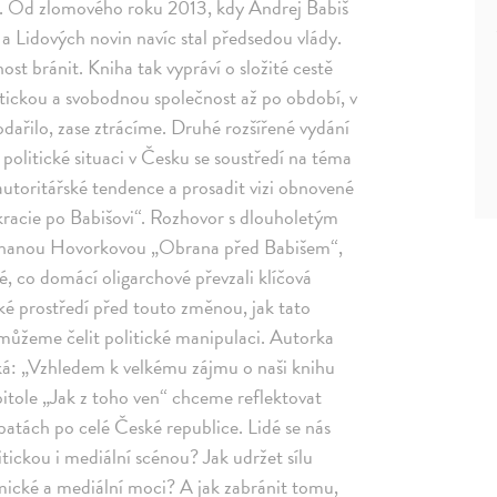
bě. Od zlomového roku 2013, kdy Andrej Babiš
a Lidových novin navíc stal předsedou vlády.
ost bránit. Kniha tak vypráví o složité cestě
tickou a svobodnou společnost až po období, v
ařilo, zase ztrácíme. Druhé rozšířené vydání
olitické situaci v Česku se soustředí na téma
 autoritářské tendence a prosadit vizi obnovené
okracie po Babišovi“. Rozhovor s dlouholetým
hanou Hovorkovou „Obrana před Babišem“,
é, co domácí oligarchové převzali klíčová
cké prostředí před touto změnou, jak tato
k můžeme čelit politické manipulaci. Autorka
ká: „Vzhledem k velkému zájmu o naši knihu
apitole „Jak z toho ven“ chceme reflektovat
ebatách po celé České republice. Lidé se nás
itickou i mediální scénou? Jak udržet sílu
mické a mediální moci? A jak zabránit tomu,