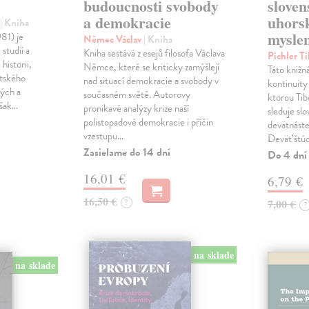
budoucnosti svobody
sloven
a demokracie
uhorsk
č
| Kniha
mysle
981) je
Němec Václav
| Kniha
studií a
Kniha sestává z esejů filosofa Václava
Pichler T
historii,
Němce, které se kriticky zamýšlejí
Táto knižn
entského
nad situací demokracie a svobody v
kontinuity
kých a
současném světě. Autorovy
ktorou Tib
však…
pronikavé analýzy krize naší
sleduje sl
polistopadové demokracie i příčin
devätnáste
vzestupu…
Deväť štúd
Zasielame do 14 dní
Do 4 dní
16,01 €
6,79 €
16,50 €
?
7,00 €
?
na sklade
na sklade