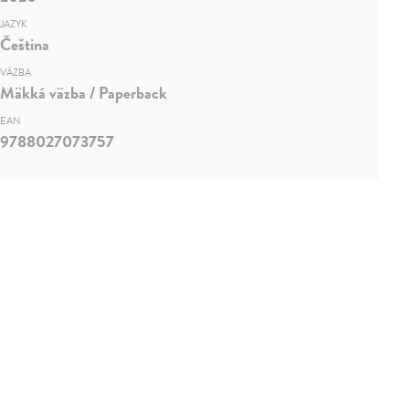
JAZYK
Čeština
VÄZBA
Mäkká väzba / Paperback
EAN
9788027073757