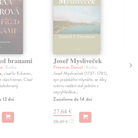
ed branami
Josef Mysliveček
Tr
aa
| Kniha
Freeman Daniel
| Kniha
Hov
a, císařův Krkavec,
Josef Mysliveček (1737–1781),
Prvn
 všech stran. Císař
syn pražského mlynáře, se díky
Don
ásledovaný
svému nadání stal jedním z
Spo
nejvyhledáva...
ukáz
o 12 dní
Zasielame do 14 dní
Na 
27,64 €
17
28,49 €
17,
?