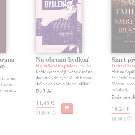
brana
Na obranu bydlení
Smrt př
ón
Hajdučková Magdalena
| Kniha
Tahirová Sab
Každé významnější světové město
Helena Aquill
dnes trpí krizí bydlení. Jak k tomu
čelí útokům ze
 která mají
došlo a co s tím můžeme udělat?
Markus, pron
 blízkost
minulostí,...
ého ori...
Do 3 dní
Zasielame d
11,45 €
18,24 €
11,80 €
?
18,80 €
?