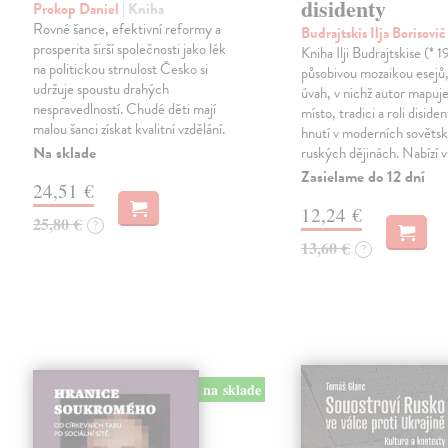
disidenty
Prokop Daniel
| Kniha
Rovné šance, efektivní reformy a
Budrajtskis Ilja Borisovi
prosperita širší společnosti jako lék
Kniha Ilji Budrajtskise (* 1
na politickou strnulost Česko si
působivou mozaikou esejů, 
udržuje spoustu drahých
úvah, v nichž autor mapuje 
nespravedlností. Chudé děti mají
místo, tradici a roli disid
malou šanci získat kvalitní vzdělání.
hnutí v moderních sověts
Na sklade
ruských dějinách. Nabízí 
Zasielame do 12 dní
24,51 €
12,24 €
25,80 €
?
13,60 €
?
na sklade