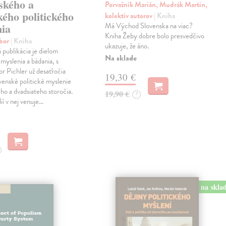
ského a
Porvažník Marián, Mudrák Martin,
ého politického
kolektív autorov
| Kniha
nia
Má Východ Slovenska na viac?
Kniha Žeby dobre bolo presvedčivo
ibor
| Kniha
ukazuje, že áno.
á publikácia je dielom
Na sklade
 myslenia a bádania, s
or Pichler už desaťročia
19,30 €
ovenské politické myslenie
ho a dvadsiateho storočia.
19,90 €
?
ií v nej venuje…
na skla