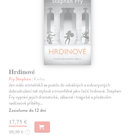
Hrdinové
Fry Stephen
| Kniha
Jen málo smrtelníků se pustilo do odvážných a srdceryvných
dobrodružství tak stylově a triumfálně jako řečtí hrdinové. Stephen
Fry vypráví jejich dramatické, zábavné i tragické a především
nadčasové příběhy…
Zasielame do 12 dní
17,75 €
18,30 €
?