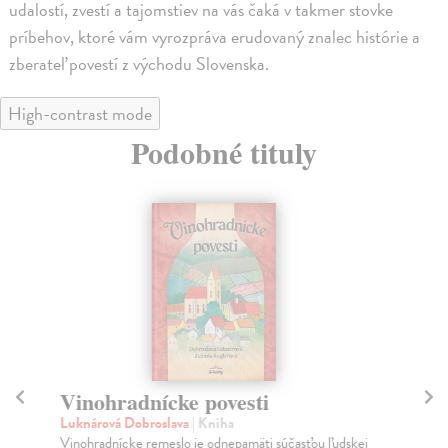
udalostí, zvestí a tajomstiev na vás čaká v takmer stovke
príbehov, ktoré vám vyrozpráva erudovaný znalec histórie a
zberateľ povestí z východu Slovenska.
High-contrast mode
Podobné tituly
Vinohradnícke povesti
P
Luknárová Dobroslava
| Kniha
Ga
Vinohradnícke remeslo je odnepamäti súčasťou ľudskej
Po 