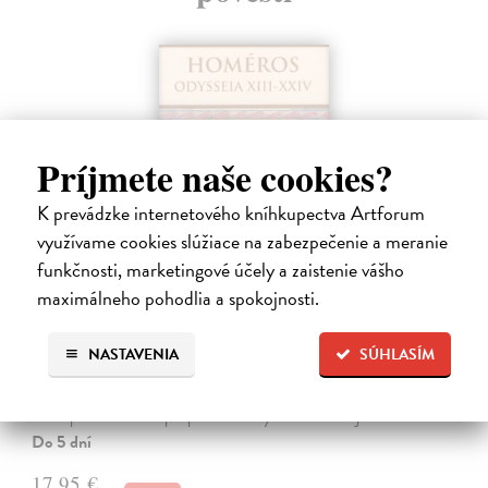
Príjmete naše cookies?
K prevádzke internetového kníhkupectva Artforum
využívame cookies slúžiace na zabezpečenie a meranie
funkčnosti, marketingové účely a zaistenie vášho
maximálneho pohodlia a spokojnosti.
Odysseia XIII-XXIV
Homéros
| Kniha
NASTAVENIA
SÚHLASÍM
Slepý Melésigenés s ťažkosťami hľadal prostriedky na živobytie, no na
druhej strane si získaval čoraz viac obdivu a sympatií u ľudí, ktorí sa ho
snažili povzbudzovať a podporovať. V Kýme na maloázijskom…
Do 5 dní
17,95 €