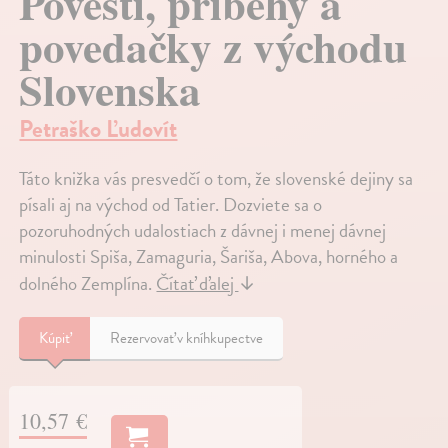
Povesti, príbehy a
povedačky z východu
Slovenska
Petraško Ľudovít
Táto knižka vás presvedčí o tom, že slovenské dejiny sa
písali aj na východ od Tatier. Dozviete sa o
pozoruhodných udalostiach z dávnej i menej dávnej
minulosti Spiša, Zamaguria, Šariša, Abova, horného a
dolného Zemplína.
Čítať ďalej
↓
Kúpiť
Rezervovať v kníhkupectve
10,57 €