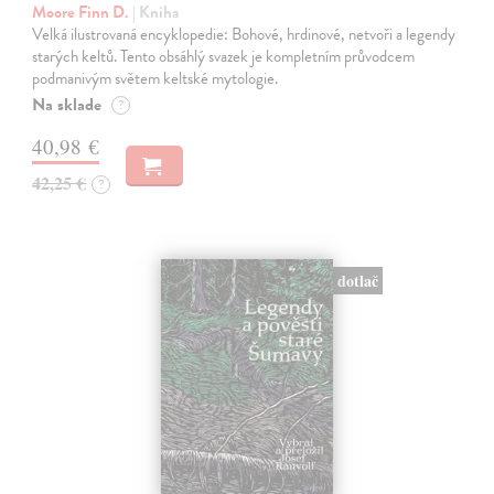
Moore Finn D.
| Kniha
Velká ilustrovaná encyklopedie: Bohové, hrdinové, netvoři a legendy
starých keltů. Tento obsáhlý svazek je kompletním průvodcem
podmanivým světem keltské mytologie.
Na sklade
?
40,98 €
42,25 €
?
dotlač