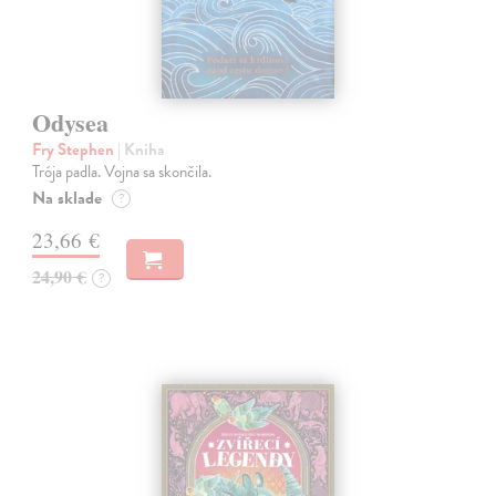
Odysea
Fry Stephen
| Kniha
Trója padla. Vojna sa skončila.
Na sklade
?
23,66 €
24,90 €
?