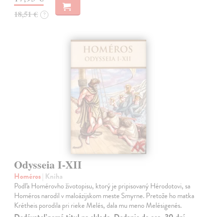
18,51 €
?
Odysseia I-XII
Homéros
| Kniha
Podľa Homérovho životopisu, ktorý je pripisovaný Hérodotovi, sa
Homéros narodil v maloázijskom meste Smyrne. Pretože ho matka
Krétheis porodila pri rieke Melés, dala mu meno Melésigenés.