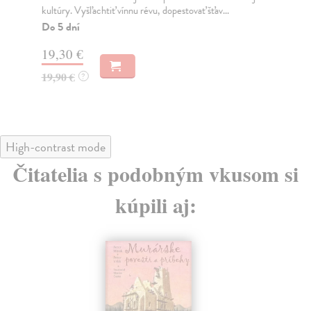
kultúry. Vyšľachtiť vínnu révu, dopestovať šťav...
obd
Do 5 dní
Do
19,30 €
15
19,90 €
16
?
High-contrast mode
Čitatelia s podobným vkusom si
kúpili aj: