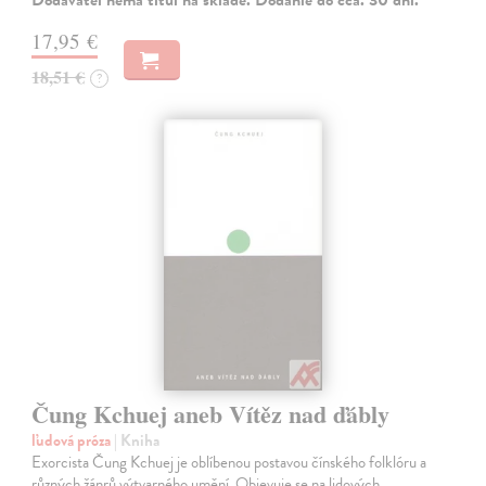
Dodávateľ nemá titul na sklade. Dodanie do cca. 30 dní.
17,95 €
18,51 €
?
Čung Kchuej aneb Vítěz nad ďábly
ľudová próza
| Kniha
Exorcista Čung Kchuej je oblíbenou postavou čínského folklóru a
různých žánrů výtvarného umění. Objevuje se na lidových