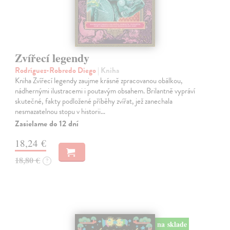
Zvířecí legendy
Rodríguez-Robredo Diego
| Kniha
Kniha Zvířecí legendy zaujme krásně zpracovanou obálkou,
nádhernými ilustracemi i poutavým obsahem. Brilantně vypráví
skutečné, fakty podložené příběhy zvířat, jež zanechala
nesmazatelnou stopu v historii…
Zasielame do 12 dní
18,24 €
18,80 €
?
na sklade