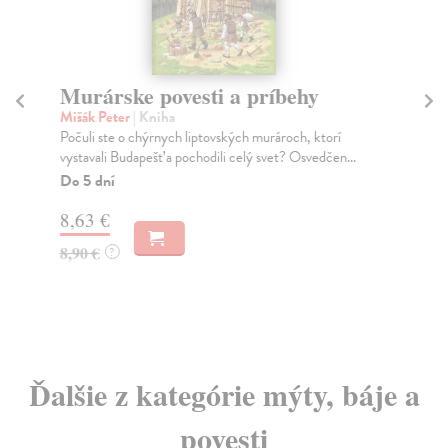
Murárske povesti a príbehy
Zb
Mišák Peter
| Kniha
Vrl
Počuli ste o chýrnych liptovských murároch, ktorí
Daj
vystavali Budapešť a pochodili celý svet? Osvedčen...
pre
Do 5 dní
Do
8,63 €
7,
8,90 €
7,
?
Ďalšie z kategórie mýty, báje a
povesti