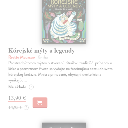
Kórejské mýty a legendy
Riotto Maurizio
| Kniha
Prostredníctvom mýtov o stvorení, rituálov, tradícií či príbehov o
láske a posmrtnom živote sa vydajte na fascinujúcu cestu do sveta
kórejskej fantázie. Mnísi a princezné, obyčajní smrteľníci a
vynikajúci…
Na sklade
?
13,90 €
14,95 €
?