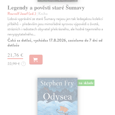
Legendy a pověsti staré Šumavy
Rauvolf Josef (ed.)
| Kniha
Lidová vyprávění ze staré Šumavy nejsou jen tak ledasjakou kolekcí
příběhů – především jsou mimořádně syrovou výpovědí o životě,
strázních i radostech obyvatel překrásného, ale hodně tajemného a
nevyzpytatelného…
Čaká sa dotlač, vychádza 17.8.2026, zasielame do 7 dní od
dotlače
21,76 €
22,90 €
?
na sklade