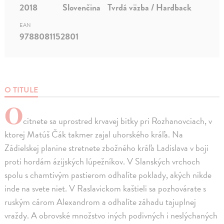
2018
Slovenčina
Tvrdá väzba / Hardback
EAN
9788081152801
O TITULE
O
citnete sa uprostred krvavej bitky pri Rozhanovciach, v
ktorej Matúš Čák takmer zajal uhorského kráľa. Na
Zádielskej planine stretnete zbožného kráľa Ladislava v boji
proti hordám ázijských lúpežníkov. V Slanských vrchoch
spolu s chamtivým pastierom odhalíte poklady, akých nikde
inde na svete niet. V Raslavickom kaštieli sa pozhovárate s
ruským cárom Alexandrom a odhalíte záhadu tajuplnej
vraždy. A obrovské množstvo iných podivných i neslýchaných