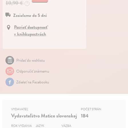
10,90 €
?
Zasielame do 5 dní
Pozrieť dostupnosť
v kníhkupectvách
Pridať do wishlistu
Odporučiť známemu
Zdielať na Facebooku
VYDAVATEĽ
POČET STRÁN
Vydavateľstvo Matice slovenskej
184
ROK VYDANIA
JAZYK
VÄZBA