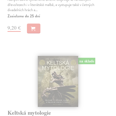
dřevořezech i v literátské malbě, a vystupuje také v četných
divadelních hrách a…
Zasielame do 25 dní
9,20 €
na sklade
Keltská mytologie