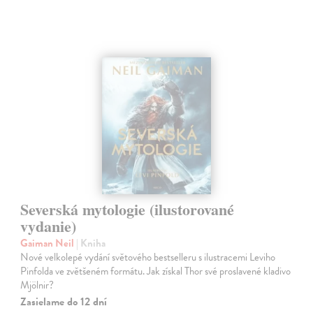
Severská mytologie (ilustorované
vydanie)
Gaiman Neil
| Kniha
Nové velkolepé vydání světového bestselleru s ilustracemi Leviho
Pinfolda ve zvětšeném formátu. Jak získal Thor své proslavené kladivo
Mjölnir?
Zasielame do 12 dní