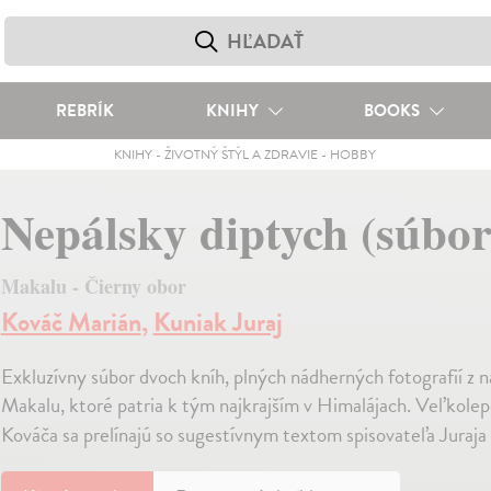
REBRÍK
KNIHY
BOOKS
KNIHY
-
ŽIVOTNÝ ŠTÝL A ZDRAVIE
-
HOBBY
Nepálsky diptych (súbor
Makalu - Čierny obor
Kováč Marián
,
Kuniak Juraj
Exkluzívny súbor dvoch kníh, plných nádherných fotografií z 
Makalu, ktoré patria k tým najkrajším v Himalájach. Veľkole
Kováča sa prelínajú so sugestívnym textom spisovateľa Juraja