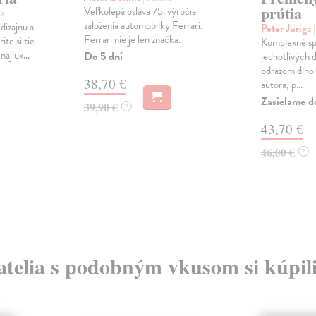
prútia
Veľkolepá oslava 75. výročia
a
založenia automobilky Ferrari.
dizajnu a
Peter Juriga
Ferrari nie je len značka.
ite si tie
Komplexné sp
najlux...
Do 5 dní
jednotlivých 
odrazom dlhor
38,70 €
autora, p...
Zasielame d
39,90 €
?
43,70 €
46,00 €
?
atelia s podobným vkusom si kúpili