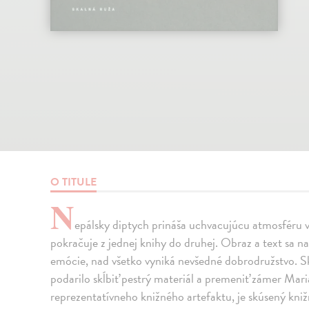
O TITULE
N
epálsky diptych prináša uchvacujúcu atmosféru v
pokračuje z jednej knihy do druhej. Obraz a text sa 
emócie, nad všetko vyniká nevšedné dobrodružstvo. 
podarilo skĺbiť pestrý materiál a premeniť zámer Ma
reprezentatívneho knižného artefaktu, je skúsený knižn