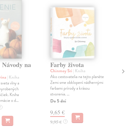
. Návody na
Farby života
Na
tr
Chinmoy Sri
| Kniha
Ako cestovatelia na tejto planéte
rína
| Kniha
Böt
Zemi sme obklopení nádhernými
sveta vlny a
rybá
farbami prírody a krásou
 vyrobených
spo
stvorenia. ...
ičiek. Kniha
mimo
mácie o d...
výho
Do 5 dní
Do 
?
9,65 €
12
9,95 €
?
12,