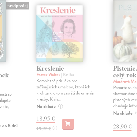
predpredaj
Kreslenie
Plstenie
ock
celý rok
Foster Walter
| Kniha
Kompletná príručka pre
Masárová Ma
začínajúcich umelcov, ktorá ich
Ponorte sa do 
krok za krokom zasvätí do umenia
vlastnoručne
osti so
kresby. Knih...
plstených vec
lujete
obsahuje infor
Na sklade
viete,
?
Na sklade
18,95 €
 do 5 dní
28,90 €
19,95 €
?