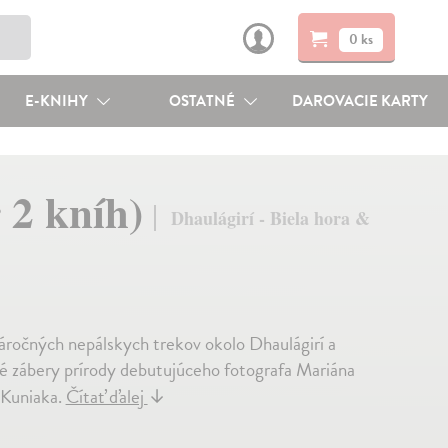
0 ks
E-KNIHY
OSTATNÉ
DAROVACIE KARTY
 2 kníh)
Dhaulágirí - Biela hora &
náročných nepálskych trekov okolo Dhaulágirí a
pé zábery prírody debutujúceho fotografa Mariána
 Kuniaka.
Čítať ďalej
↓