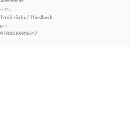
Slovenčina
VÄZBA
Tvrdá väzba / Hardback
EAN
9788089816217