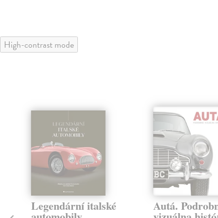
High-contrast mode
Legendární italské
Autá. Podrob
automobily
vizuálna histó