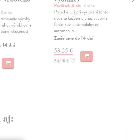
že
Pavlůsek Alois
| Kniha
vo
Porsche. Už pri vyslovení tohto
| Kniha
Sl
slova sa každému priaznivcovi a
racovanie výroby
fanúšikovi automobilov či
druhov výrobkov je
Hav
automobilo...
očnej skúsenosti
Kni
Zasielame do 14 dní
auto
o 14 dní
pohľ
53,25 €
úzko
Do 
54,90 €
?
45
46,
 aj: