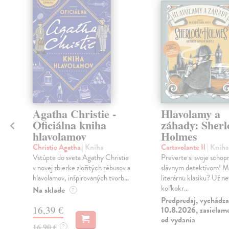
Agatha Christie -
Hlavolamy a
Oficiálna kniha
záhady: Sherl
hlavolamov
Holmes
Christie Agatha
| Kniha
Cartavolante Il
| Kniha
Vstúpte do sveta Agathy Christie
Preverte si svoje schopn
a
v novej zbierke zložitých rébusov a
slávnym detektívom! Mi
hlavolamov, inšpirovaných tvorb...
literárnu klasiku? Už ne
koľkokr...
Na sklade
?
Predpredaj, vychádza
16,39 €
10.8.2026, zasielame
od vydania
16,90 €
?