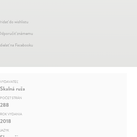
ridať do wishlistu
dporučiť známemu
dielať na Facebooku
VYDAVATEĽ
Skalná ruža
POČET STRÁN
288
ROK VYDANIA
2018
JAZYK