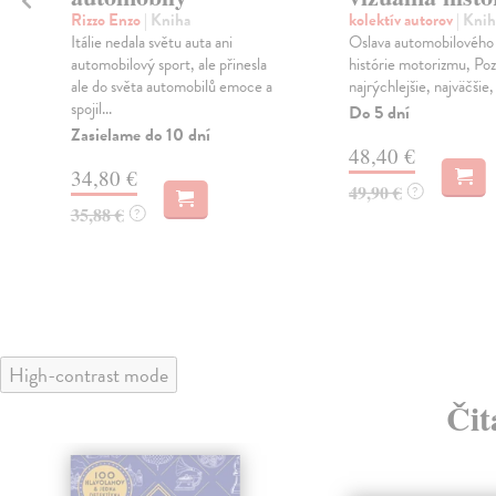
Rizzo Enzo
| Kniha
kolektív autorov
| Knih
Itálie nedala světu auta ani
Oslava automobilového 
automobilový sport, ale přinesla
histórie motorizmu, Pozr
ale do světa automobilů emoce a
najrýchlejšie, najväčšie, 
spojil...
Do 5 dní
Zasielame do 10 dní
48,40 €
34,80 €
49,90 €
?
35,88 €
?
High-contrast mode
Čit