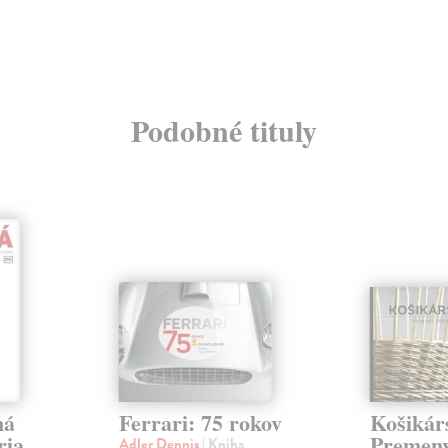
Podobné tituly
ná
Ferrari: 75 rokov
Košikár
ria
Premeny
Adler Dennis
| Kniha