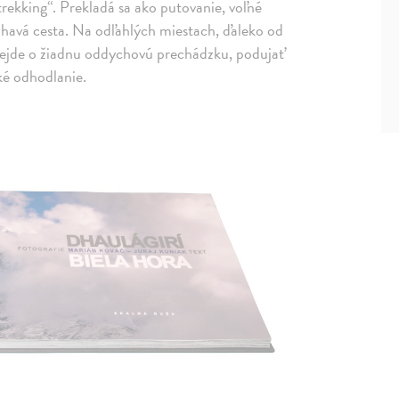
trekking“. Prekladá sa ako putovanie, voľné
áhavá cesta. Na odľahlých miestach, ďaleko od
a. Nejde o žiadnu oddychovú prechádzku, podujať
cké odhodlanie.