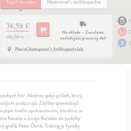
Kúpiť
na webe
Rezervovať v kníhkupectve
P
36,58 €
Na sklade – Zasielame
O
38,50 €
nasledujúci pracovný deň
?
Z
Pozrieť dostupnosť v kníhkupectvách
ysokých hôr. Aktérov spája príbeh, ktorý
navzájom podporujú. Zážitky sprevádzajú
Skrytým tretím spoluautorom, ktorému sa
riána Kováča a Juraja Kuniaka do podoby
ý grafik Peter Ďurík. Treking je fyzicky