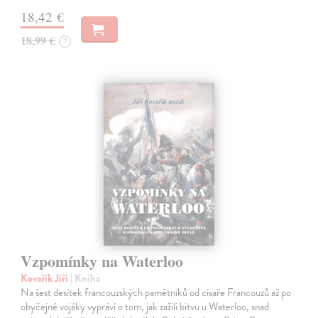
18,42 €
18,99 €
?
Vzpomínky na Waterloo
Kovařík Jiří
| Kniha
Na šest desítek francouzských pamětníků od císaře Francouzů až po
obyčejné vojáky vypráví o tom, jak zažili bitvu u Waterloo, snad