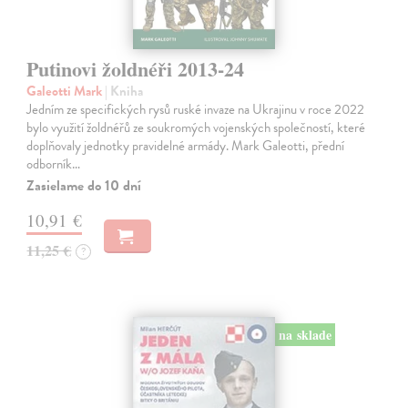
Putinovi žoldnéři 2013-24
Galeotti Mark
| Kniha
Jedním ze specifických rysů ruské invaze na Ukrajinu v roce 2022
bylo využití žoldnéřů ze soukromých vojenských společností, které
doplňovaly jednotky pravidelné armády. Mark Galeotti, přední
odborník…
Zasielame do 10 dní
10,91 €
11,25 €
?
na sklade