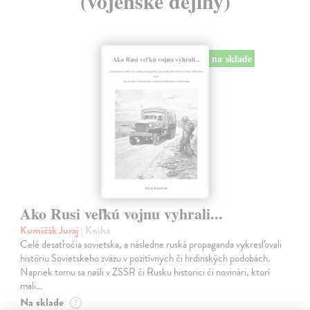
(vojenské dejiny)
na sklade
Ako Rusi veľkú vojnu vyhrali...
Kumičák Juraj
| Kniha
Celé desaťročia sovietska, a následne ruská propaganda vykresľovali
históriu Sovietskeho zväzu v pozitívnych či hrdinských podobách.
Napriek tomu sa našli v ZSSR či Rusku historici či novinári, ktorí
mali…
Na sklade
?