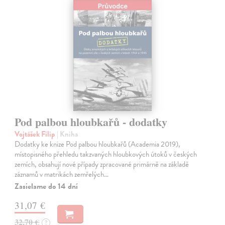
Pod palbou hloubkařů - dodatky
Vojtášek Filip
| Kniha
Dodatky ke knize Pod palbou hloubkařů (Academia 2019),
místopisného přehledu takzvaných hloubkových útoků v českých
zemích, obsahují nové případy zpracované primárně na základě
záznamů v matrikách zemřelých…
Zasielame do 14 dní
31,07 €
32,70 €
?