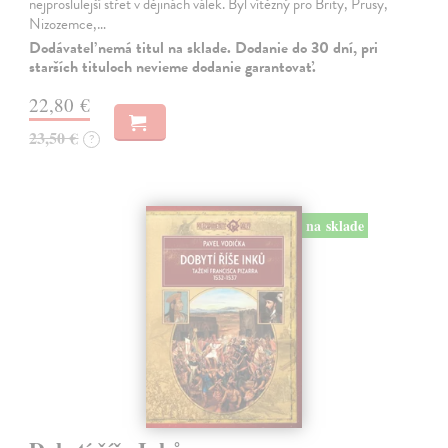
nejproslulejší střet v dějinách válek. Byl vítězný pro Brity, Prusy,
Nizozemce,…
Dodávateľ nemá titul na sklade. Dodanie do 30 dní, pri
starších tituloch nevieme dodanie garantovať.
22,80 €
23,50 €
?
na sklade