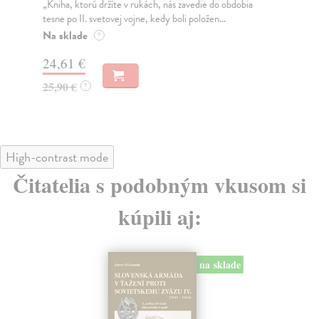
„Kniha, ktorú držíte v rukách, nás zavedie do obdobia
Mní
tesne po II. svetovej vojne, kedy boli položen...
dva
štá
Na sklade
?
Na
24,61 €
28
25,90 €
?
29
High-contrast mode
Čitatelia s podobným vkusom si
kúpili aj:
na sklade