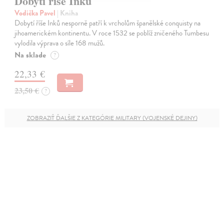
Dobytí říše Inků
Vodička Pavel
| Kniha
Dobytí říše Inků nesporně patří k vrcholům španělské conquisty na
jihoamerickém kontinentu. V roce 1532 se poblíž zničeného Tumbesu
vylodila výprava o síle 168 mužů.
Na sklade
?
22,33 €
23,50 €
?
ZOBRAZIŤ ĎALŠIE Z KATEGÓRIE MILITARY (VOJENSKÉ DEJINY)