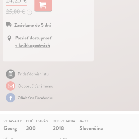
25,00 €
?
Zasielame do 5 dní
Pozrieť dostupnosť
v kníhkupectvách
Pridať do wishlistu
Odporučiť známemu
Zdielať na Facebooku
VYDAVATEĽ
POČET STRÁN
ROK VYDANIA
JAZYK
Georg
300
2018
Slovenčina