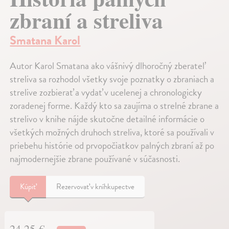
zbraní a streliva
Smatana Karol
Autor Karol Smatana ako vášnivý dlhoročný zberateľ
streliva sa rozhodol všetky svoje poznatky o zbraniach a
strelive zozbierať a vydať v ucelenej a chronologicky
zoradenej forme. Každý kto sa zaujíma o strelné zbrane a
strelivo v knihe nájde skutočne detailné informácie o
všetkých možných druhoch streliva, ktoré sa používali v
priebehu histórie od prvopočiatkov palných zbraní až po
najmodernejšie zbrane používané v súčasnosti.
Kúpiť
Rezervovať v kníhkupectve
24,25 €