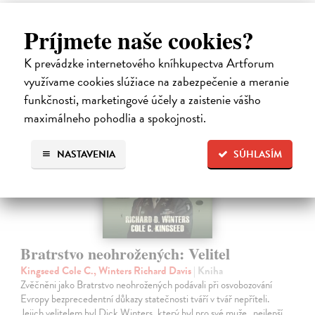
11,99 €
Príjmete naše cookies?
K prevádzke internetového kníhkupectva Artforum
využívame cookies slúžiace na zabezpečenie a meranie
predpredaj
funkčnosti, marketingové účely a zaistenie vášho
maximálneho pohodlia a spokojnosti.
NASTAVENIA
SÚHLASÍM
Bratrstvo neohrožených: Velitel
Kingseed Cole C., Winters Richard Davis
| Kniha
Zvěčněni jako Bratrstvo neohrožených podávali při osvobozování
Evropy bezprecedentní důkazy statečnosti tváří v tvář nepříteli.
Jejich velitelem byl Dick Winters, který byl pro své muže „nejlepší