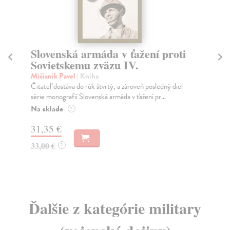
Slovenská armáda v ťažení proti
In
Sovietskemu zväzu IV.
Ma
Bri
Mičianik Pavel
| Kniha
pre
Čitateľ dostáva do rúk štvrtý, a zároveň posledný diel
série monografií Slovenská armáda v ťažení pr...
Do
Na sklade
?
19
31,35 €
20
33,00 €
?
Ďalšie z kategórie military