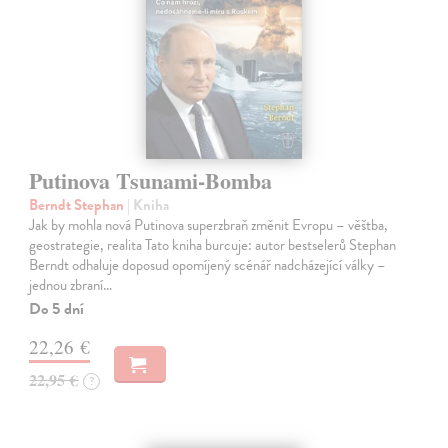
Putinova Tsunami-Bomba
Berndt Stephan
| Kniha
Jak by mohla nová Putinova superzbraň změnit Evropu – věštba,
geostrategie, realita Tato kniha burcuje: autor bestselerů Stephan
Berndt odhaluje doposud opomíjený scénář nadcházející války –
jednou zbraní…
Do 5 dní
22,26 €
22,95 €
?