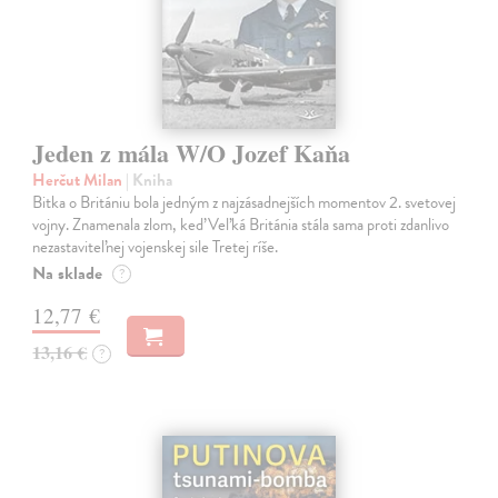
Jeden z mála W/O Jozef Kaňa
Herčut Milan
| Kniha
Bitka o Britániu bola jedným z najzásadnejších momentov 2. svetovej
vojny. Znamenala zlom, keď Veľká Británia stála sama proti zdanlivo
nezastaviteľnej vojenskej sile Tretej ríše.
Na sklade
?
12,77 €
13,16 €
?