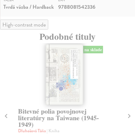
VÄZBA
EAN
Tvrdá väzba / Hardback
9788081542336
High-contrast mode
Podobné tituly
na sklade
Bitevné polia povojnovej
Č
literatúry na Taiwane (1945-
M
1949)
ž
Dluhošová Táňa
| Kniha
Le