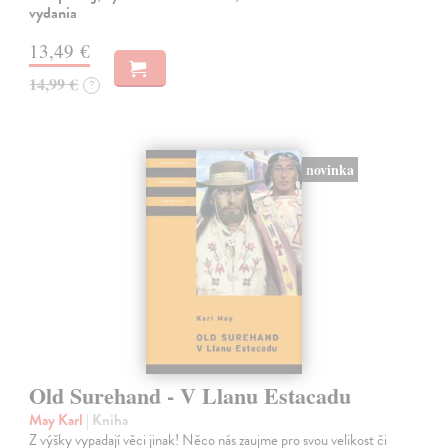
vydania
13,49 €
14,99 €
?
novinka
Old Surehand - V Llanu Estacadu
May Karl
| Kniha
Z výšky vypadají věci jinak! Něco nás zaujme pro svou velikost či