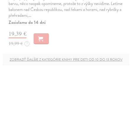
barvu, něco naopak opomineme, protože to z výšky nevidíme. Letíme
balonem nad Českou republikou, nad řekami a horami, nad rybníky a
přehradami,…
Zasielame do 14 dní
19,39 €
19,99 €
?
ZOBRAZIŤ ĎALŠIE Z KATEGÓRIE KNIHY PRE DETI OD 10 DO 13 ROKOV