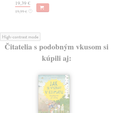
19,39 €
17
19,99 €
?
High-contrast mode
Čitatelia s podobným vkusom si
kúpili aj: