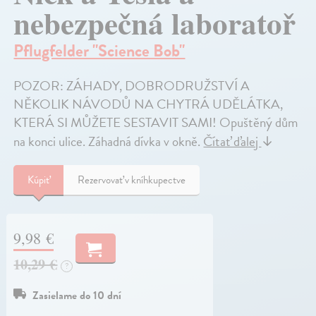
nebezpečná laboratoř
Pflugfelder "Science Bob"
POZOR: ZÁHADY, DOBRODRUŽSTVÍ A
NĚKOLIK NÁVODŮ NA CHYTRÁ UDĚLÁTKA,
KTERÁ SI MŮŽETE SESTAVIT SAMI! Opuštěný dům
na konci ulice. Záhadná dívka v okně.
Čítať ďalej
↓
Kúpiť
Rezervovať v kníhkupectve
9,98 €
10,29 €
?
Zasielame do 10 dní