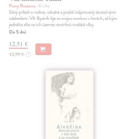
Parry Rosanne
| Kniha
Silný príbeh o rodine, odvahe a prežití inšpirovaný skutočnými
udalosťami. Vlk Bystrík žije so svojou svorkou v horách, až kým
jedného dňa na ich územie nevtrhnú rivalské vlky.
Do 5 dní
12,51 €
12,90 €
?