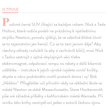
O TITULE
P
odivné černé SUV číhající za každým rohem. Nick a Tesla
Holtovi, které rodiče poslali na prázdniny k výstřednímu
strýčku Newtovi, pomalu zjišťují, že ve zdánlivě klidné čtvrti
se to tajemstvími jen hemží. Co se to tam jenom děje? Aby
všechny záhady rozluštili (a aby si zachránili kůži), musí Nick
s Teslou sestrojit z úplně obyčejných věcí třeba
elektromagnet, odpalovací rampu na rakety a další bláznivá
udělátka – instrukce k jejich výrobě najdete uvnitř knížky,
abyste si něco podobného mohli postavit doma i vy! Bob
„Vědátor“ Pflugfelder učí přírodní vědy na základní škole ve
městě Newton ve státě Massachussetts. Steve Hockensmith
píše své záhadné příběhy v kalifornském městě Alameda. Při
vzniku této knihy neutrpěl ani jeden z autorů žádnou újmu.