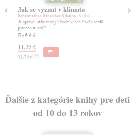
Jak se vyznat v klimatu
He
Scharmacher-Schreiber Kristina
| Kniha
Sp
Je opravdu stále tepleji? Pocítí vůbec člověk rozdíl
Hei
jednoho stupně?
poš
Do 6 dní
Na
11,35 €
11
11,70 €
11
?
Ďalšie z kategórie knihy pre deti
od 10 do 13 rokov