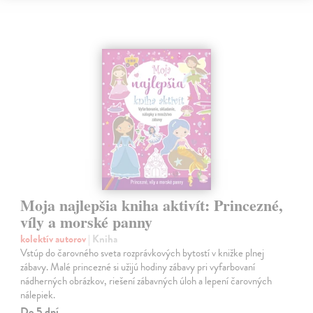
Moja najlepšia kniha aktivít: Princezné,
víly a morské panny
kolektív autorov
| Kniha
Vstúp do čarovného sveta rozprávkových bytostí v knižke plnej
zábavy. Malé princezné si užijú hodiny zábavy pri vyfarbovaní
nádherných obrázkov, riešení zábavných úloh a lepení čarovných
nálepiek.
Do 5 dní