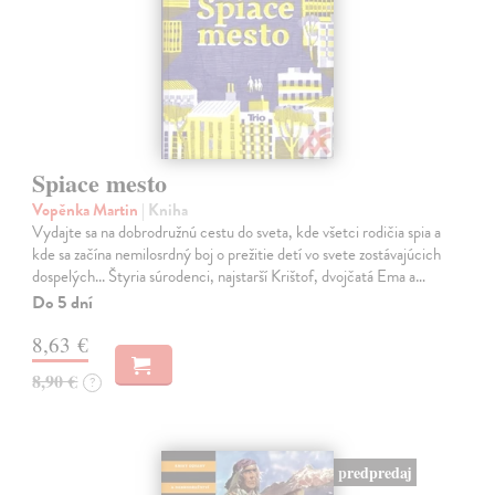
Spiace mesto
Vopěnka Martin
| Kniha
Vydajte sa na dobrodružnú cestu do sveta, kde všetci rodičia spia a
kde sa začína nemilosrdný boj o prežitie detí vo svete zostávajúcich
dospelých... Štyria súrodenci, najstarší Krištof, dvojčatá Ema a…
Do 5 dní
8,63 €
8,90 €
?
predpredaj