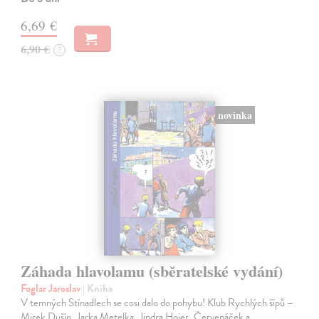
6,69 €
6,90 €
?
novinka
Záhada hlavolamu (sběratelské vydání)
Foglar Jaroslav
| Kniha
V temných Stínadlech se cosi dalo do pohybu! Klub Rychlých šípů –
Mirek Dušín, Jarka Metelka, Jindra Hojer, Červenáček a