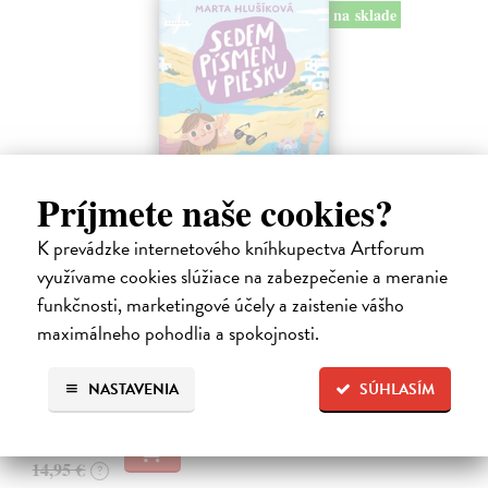
na sklade
Príjmete naše cookies?
K prevádzke internetového kníhkupectva Artforum
Sedem písmen v piesku
využívame cookies slúžiace na zabezpečenie a meranie
Hlušíková Marta
| Kniha
Dovolenka na Kréte je niekedy plná prekvapení. Súrodenci Noro a
funkčnosti, marketingové účely a zaistenie vášho
Anabela pri mori spoznávajú svojráznych Chrtovcov, natrafia na
maximálneho pohodlia a spokojnosti.
usušenú jaštericu, zaujmú ich Uwe a Hans, ktorí sú takmer celé dni
zahrabaní…
NASTAVENIA
SÚHLASÍM
Na sklade
14,20 €
14,95 €
?