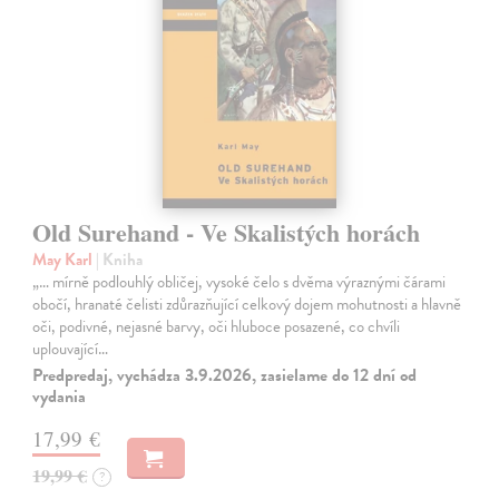
Old Surehand - Ve Skalistých horách
May Karl
| Kniha
„… mírně podlouhlý obličej, vysoké čelo s dvěma výraznými čárami
obočí, hranaté čelisti zdůrazňující celkový dojem mohutnosti a hlavně
oči, podivné, nejasné barvy, oči hluboce posazené, co chvíli
uplouvající…
Predpredaj, vychádza 3.9.2026, zasielame do 12 dní od
vydania
17,99 €
19,99 €
?