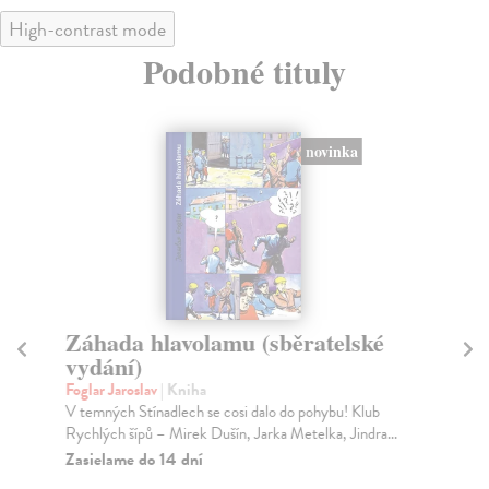
High-contrast mode
Podobné tituly
novinka
Záhada hlavolamu (sběratelské
L
vydání)
Sc
Lam
Foglar Jaroslav
| Kniha
moř
V temných Stínadlech se cosi dalo do pohybu! Klub
Rychlých šípů – Mirek Dušín, Jarka Metelka, Jindra...
Na
Zasielame do 14 dní
16