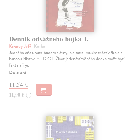
Denník odvážneho bojka 1.
Kinney Jeff
| Kniha
Jedného dňa určite budem slávny, ale zatiaľ musím trčať v škole s
bandou idiotov. A. IDIOTI Život jedenásťročného decka môže byť
fakt nafigu.
Do 5 dní
11,54 €
11,90 €
?