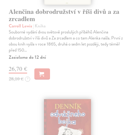
Alenčina dobrodružství v říši divů a za
zrcadlem
Carroll Lewis
| Kniha
Souborné vydání dvou světově proslulých příběhů Alenčina
dobrodružství v říši divů a Za zrcadlem a co tam Alenka našla. První z
obou knih vyšla v roce 1865, druhá o sedm let později, tedy téměř
před 150…
Zasielame do 12 dní
26,70 €
28,10 €
?