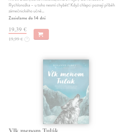
Rychlonožka – u toho nesmí chybět! Když chlapci poznají příběh
zámečnického učně…
Zasielame do 14 dní
19,39 €
19,99 €
?
Vlk menom Tulák