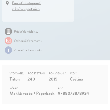
Pozrieť dostupnosť
v kníhkupectvách
Pridať do wishlistu
Odporučiť známemu
Zdielať na Facebooku
VYDAVATEĽ
POČET STRÁN
ROK VYDANIA
JAZYK
Triton
240
2015
Čeština
VÄZBA
EAN
Mäkká väzba / Paperback
9788073878924