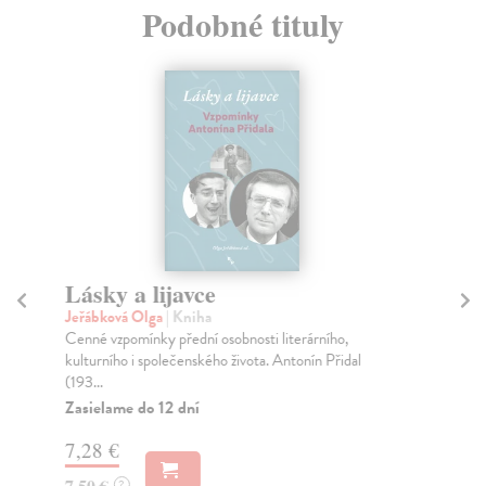
Podobné tituly
Lásky a lijavce
M
Jeřábková Olga
| Kniha
Lo
Cenné vzpomínky přední osobnosti literárního,
Kni
kulturního i společenského života. Antonín Přidal
dlh
(193...
Za
Zasielame do 12 dní
10
7,28 €
10
7,50 €
?