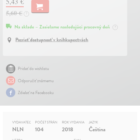
5,43 €
5,60 €
?
Na sklade – Zasielame nasledujúci pracovný deň
?
Pozrieť dostupnosť v kníhkupectvách
Pridať do wishlistu
Odporučiť známemu
Zdielať na Facebooku
VYDAVATEĽ
POČET STRÁN
ROK VYDANIA
JAZYK
NLN
104
2018
Čeština