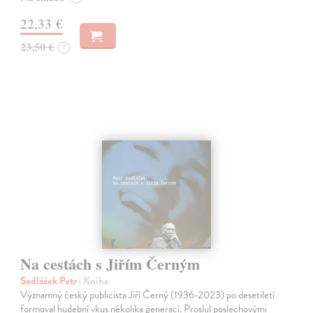
22,33 €
23,50 €
?
Na cestách s Jiřím Černým
Sedláček Petr
| Kniha
Významný český publicista Jiří Černý (1936-2023) po desetiletí
formoval hudební vkus několika generací. Proslul poslechovými