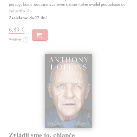
pořady, kde erudovaně a zároveň srozumitelně uváděl posluchače do
světa hlavně…
Zasielame do 12 dní
6,89 €
7,10 €
?
Zvládli sme to, chlapče