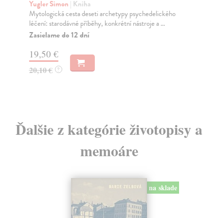
le
Yugler Simon
| Kniha
Mytologická cesta deseti archetypy psychedelického
Há
léčení: starodávné příběhy, konkrétní nástroje a ...
O v
dce
Zasielame do 12 dní
Za
19,50 €
9,
20,10 €
?
9,
Ďalšie z kategórie životopisy a
memoáre
na sklade