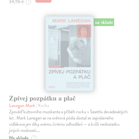
19,70 €
?
na sklade
Zpívej pozpátku a plač
Lanegan Mark
| Kniha
Zpověď kultovního muzikanta a příběh rocku v Seattlu devadesátých
let . Mark Lanegan se na světová pódia dostal ze zaprášeného
vidlákova jen díky svému čirému odhodlání — a kvůli nedostatku
jiných možností.…
Na sklade
?