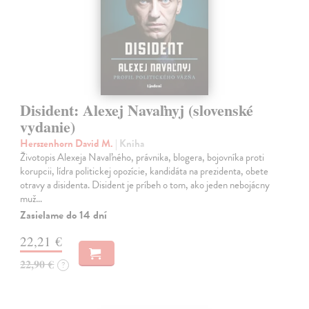
Disident: Alexej Navaľnyj (slovenské
vydanie)
Herszenhorn David M.
| Kniha
Životopis Alexeja Navaľného, právnika, blogera, bojovníka proti
korupcii, lídra politickej opozície, kandidáta na prezidenta, obete
otravy a disidenta. Disident je príbeh o tom, ako jeden nebojácny
muž…
Zasielame do 14 dní
22,21 €
22,90 €
?