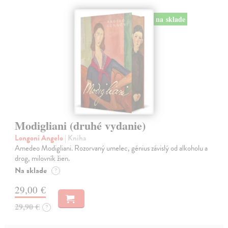
na sklade
Modigliani (druhé vydanie)
Longoni Angelo
| Kniha
Amedeo Modigliani. Rozorvaný umelec, génius závislý od alkoholu a
drog, milovník žien.
Na sklade
?
29,00 €
29,90 €
?