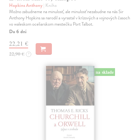
Hopkins Anthony
| Kniha
Možno zabudneme na minulosť, ale minulosť nezabudne na nás Sir
Anthony Hopkins sa narodil a vyrastal v krízových a vojnových časoch
vo waleskom oceliarskom mestečku Port Talbot.
Do 6 dní
22,21 €
22,90 €
?
na sklade