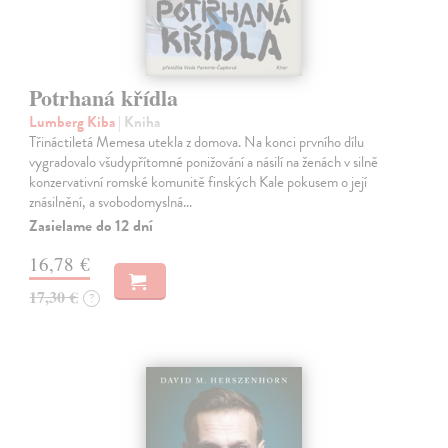
Potrhaná křídla
Lumberg Kiba
| Kniha
Třináctiletá Memesa utekla z domova. Na konci prvního dílu
vygradovalo všudypřítomné ponižování a násilí na ženách v silně
konzervativní romské komunitě finských Kale pokusem o její
znásilnění, a svobodomyslná…
Zasielame do 12 dní
16,78 €
17,30 €
?