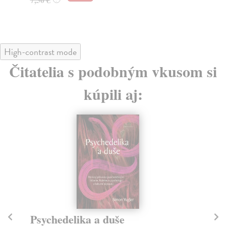
High-contrast mode
Čitatelia s podobným vkusom si
kúpili aj:
Psychedelika a duše
D