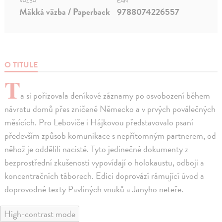
VÄZBA
EAN
Mäkká väzba / Paperback
9788074226557
O TITULE
T
a si pořizovala deníkové záznamy po osvobození během
návratu domů přes zničené Německo a v prvých poválečných
měsících. Pro Leboviče i Hájkovou představovalo psaní
především způsob komunikace s nepřítomným partnerem, od
něhož je oddělili nacisté. Tyto jedinečné dokumenty z
bezprostřední zkušenosti vypovídají o holokaustu, odboji a
koncentračních táborech. Edici doprovází rámující úvod a
doprovodné texty Pavliných vnuků a Janyho neteře.
High-contrast mode