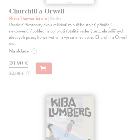
Churchill a Orwell
Ricks Thomas Edwin
| Kniha
Paralelní životopisy dvou velikánů minulého století přinášejí
nekonvenční pohled na boj proti totalitě vedený ze zcela odlišných
ideových pozic, konzervativní a výrazně levicové. Churchill a Orwell
se…
Na sklade
?
20,90 €
22,00 €
?