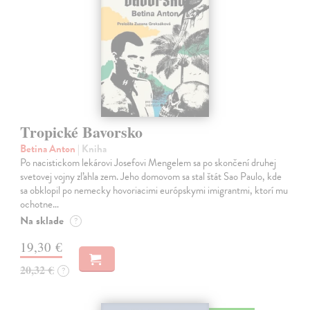
Tropické Bavorsko
Betina Anton
| Kniha
Po nacistickom lekárovi Josefovi Mengelem sa po skončení druhej
svetovej vojny zľahla zem. Jeho domovom sa stal štát Sao Paulo, kde
sa obklopil po nemecky hovoriacimi európskymi imigrantmi, ktorí mu
ochotne…
Na sklade
?
19,30 €
20,32 €
?