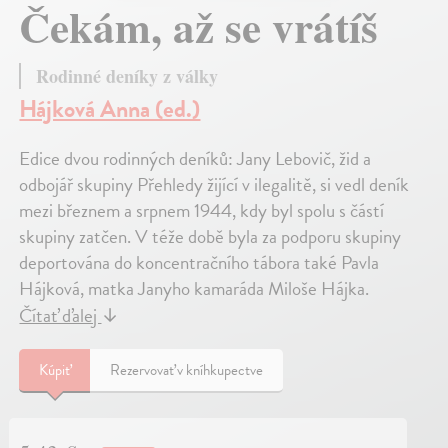
Čekám, až se vrátíš
Rodinné deníky z války
Hájková Anna (ed.)
Edice dvou rodinných deníků: Jany Lebovič, žid a
odbojář skupiny Přehledy žijící v ilegalitě, si vedl deník
mezi březnem a srpnem 1944, kdy byl spolu s částí
skupiny zatčen. V téže době byla za podporu skupiny
deportována do koncentračního tábora také Pavla
Hájková, matka Janyho kamaráda Miloše Hájka.
Čítať ďalej
↓
Kúpiť
Rezervovať v kníhkupectve