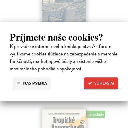
Príjmete naše cookies?
K prevádzke internetového kníhkupectva Artforum
Táňa / Praha 3 / Žižkov
využívame cookies slúžiace na zabezpečenie a meranie
Zelbová Marie
| Kniha
funkčnosti, marketingové účely a zaistenie vášho
Nikdy jsme nebyli úplně standardní žižkovská rodina. Vítejte v
mámině bytě 4. kategorie, který byl všem otevřen dokořán.
maximálneho pohodlia a spokojnosti.
Na sklade
?
NASTAVENIA
SÚHLASÍM
12,92 €
13,60 €
?
na sklade