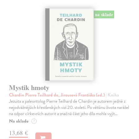
na sklade
Mystik hmoty
Chardin Pierre Teilhard de, Jirousová Františka (ed.)
| Kniha
Jezuita a paleontolog Pierre Teilhard de Chardin je autorem jedné z
nejodvážnějších křesťanských vizí 20. století. Po většinu života narážel
na odpor církevních autorit a značná část jeho díla mohla vyjít…
Na sklade
?
13,68 €