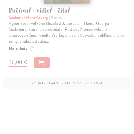
Počúvať - vidieť - čítať
Gadamer Hans-Georg
| Kniha
Výber z esejí veľkého filozofa 20. storočia – Hansa-Georga
Gadamera, ktoré ich prekladateľ Rastislav Nemec vybral z
autorových Gesammelte Werke, z ich 7. a 8. zväzku, s ohľadom na tri
témy: antiku, estetiku…
Na sklade
?
16,00 €
ZOBRAZIŤ ĎALŠIE Z KATEGÓRIE FILOZOFIA