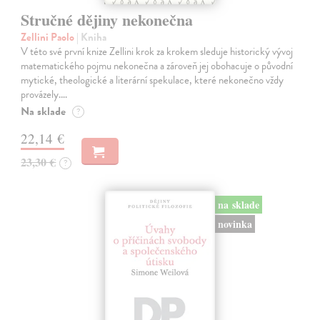
Stručné dějiny nekonečna
Zellini Paolo
| Kniha
V této své první knize Zellini krok za krokem sleduje historický vývoj
matematického pojmu nekonečna a zároveň jej obohacuje o původní
mytické, theologické a literární spekulace, které nekonečno vždy
provázely.…
Na sklade
?
22,14 €
23,30 €
?
na sklade
novinka