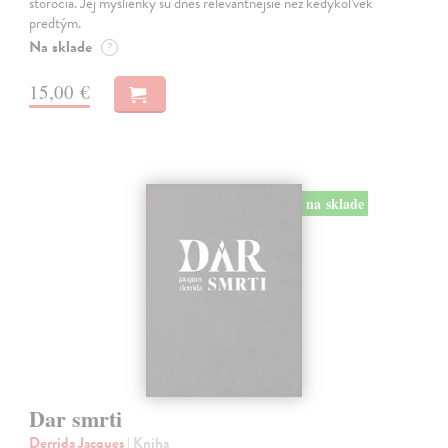
storočia. Jej myšlienky sú dnes relevantnejšie než kedykoľvek
predtým.
Na sklade
?
15,00 €
na sklade
Dar smrti
Derrida Jacques
| Kniha