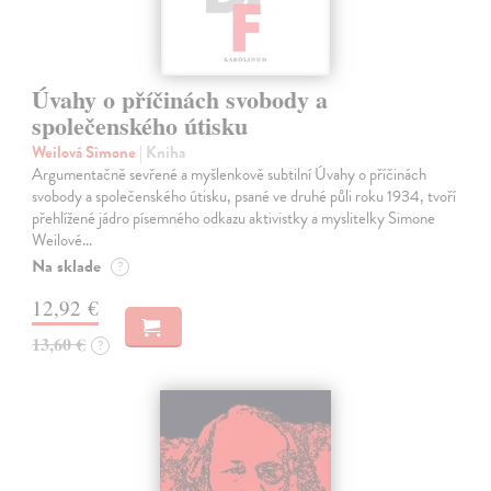
Úvahy o příčinách svobody a
společenského útisku
Weilová Simone
| Kniha
Argumentačně sevřené a myšlenkově subtilní Úvahy o příčinách
svobody a společenského útisku, psané ve druhé půli roku 1934, tvoří
přehlížené jádro písemného odkazu aktivistky a myslitelky Simone
Weilové…
Na sklade
?
12,92 €
13,60 €
?