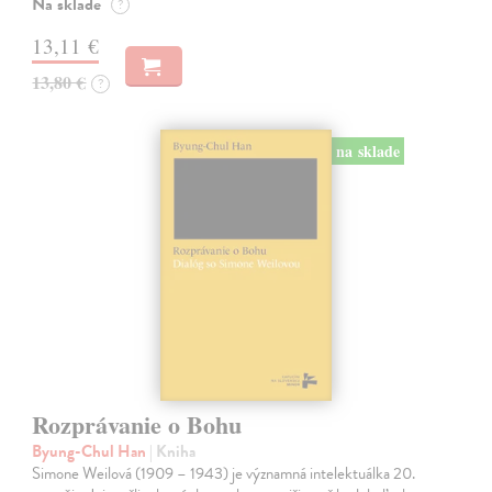
Na sklade
?
13,11 €
13,80 €
?
na sklade
Rozprávanie o Bohu
Byung-Chul Han
| Kniha
Simone Weilová (1909 – 1943) je významná intelektuálka 20.