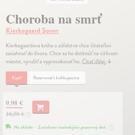
Choroba na smrť
Kierkegaard Soren
Kierkegaardova kniha o zúfalstve chce čitateľovi
zasiahnuť do života. Chce sa ho dotknúť na citlivom
mieste, vyrušiť a vyprovokovať ho.
Čítať ďalej
↓
Kúpiť
Rezervovať v kníhkupectve
9,98 €
10,50 €
?
Na sklade – Zasielame nasledujúci pracovný deň
?