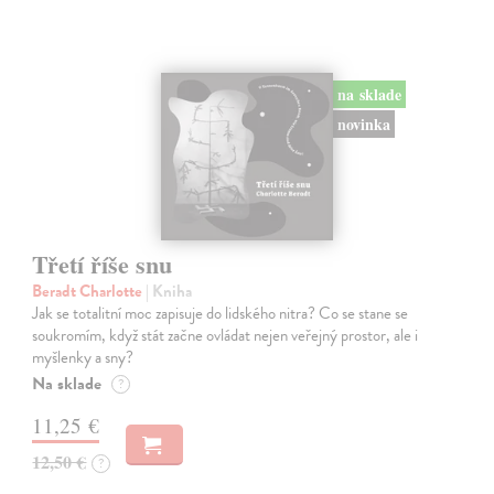
na sklade
novinka
Třetí říše snu
Beradt Charlotte
| Kniha
Jak se totalitní moc zapisuje do lidského nitra? Co se stane se
soukromím, když stát začne ovládat nejen veřejný prostor, ale i
myšlenky a sny?
Na sklade
?
11,25 €
12,50 €
?