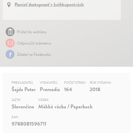
Pozrieť dostupnosť v kníhkupectvách
Pridať do wishlistu
Odporučiť známemu
Zdielať na Facebooku
PREKLADATEĽ
VYDAVATEĽ
POČET STRÁN
ROK VYDANIA
Šajda Peter
Premedia
164
2018
JAZYK
VÄZBA
Slovenčina
Mäkká väzba / Paperback
EAN
9788081596711