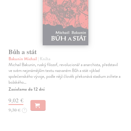
Bůh a stát
Bakunin Michail
| Kniha
Michail Bakunin, ruský filozof, revolucionář a anarchista, představil
ve svém nejznámějším textu nazvaném Bůh a stát výklad
společenského vývoje, podle nějž člověk překonává stadium zvířete a
božského…
Zasielame do 12 dní
9,02 €
9,30 €
?