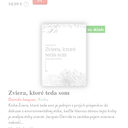
14,10 €
?
na sklade
Zviera, ktoré teda som
Derrida Jacques
| Kniha
Kniha Zviera, ktoré teda som je jedným z prvých príspevkov do
diskusie o environmentálnej etike, keďže hlavnou témou tejto knihy
je analýza etiky zvierat. Jacques Derrida tu zavádza pojem zvieracia
inakosť.…