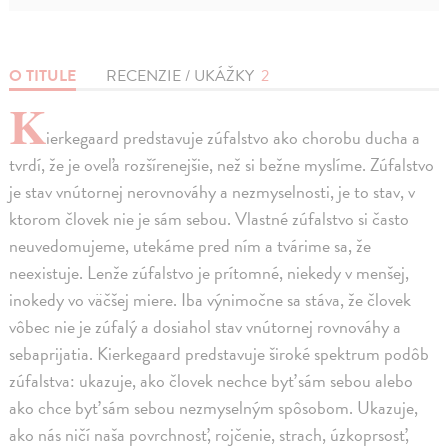
O TITULE
RECENZIE / UKÁŽKY
2
K
ierkegaard predstavuje zúfalstvo ako chorobu ducha a
tvrdí, že je oveľa rozšírenejšie, než si bežne myslíme. Zúfalstvo
je stav vnútornej nerovnováhy a nezmyselnosti, je to stav, v
ktorom človek nie je sám sebou. Vlastné zúfalstvo si často
neuvedomujeme, utekáme pred ním a tvárime sa, že
neexistuje. Lenže zúfalstvo je prítomné, niekedy v menšej,
inokedy vo väčšej miere. Iba výnimočne sa stáva, že človek
vôbec nie je zúfalý a dosiahol stav vnútornej rovnováhy a
sebaprijatia. Kierkegaard predstavuje široké spektrum podôb
zúfalstva: ukazuje, ako človek nechce byť sám sebou alebo
ako chce byť sám sebou nezmyselným spôsobom. Ukazuje,
ako nás ničí naša povrchnosť, rojčenie, strach, úzkoprsosť,