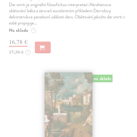
Dar smrti je originální filosofickou interpretací Abrahámova
obětování Izáka a zároveň excelentním příkladem Derridovy
dekonstrukce paradoxní události daru. Obětování jakožto dar smrti v
sobě propojuje…
Na sklade
?
16,78 €
17,30 €
?
na sklade