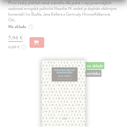
První český překlad méně známého díla jedné z nejvýznamnějších
osobností evropské politické filosofie 19. století je doplněn obšírnými
komentáři Ivo Budila, Jana Kellera a Gertrudy Himmelfalberové.
Od…
Na sklade
?
5,94 €
6,60 €
?
na sklade
novinka