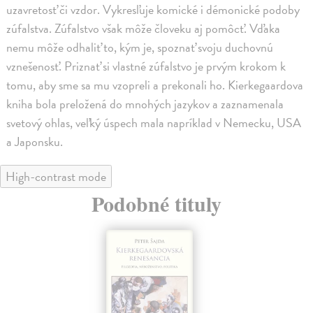
uzavretosť či vzdor. Vykresľuje komické i démonické podoby
zúfalstva. Zúfalstvo však môže človeku aj pomôcť. Vďaka
nemu môže odhaliť to, kým je, spoznať svoju duchovnú
vznešenosť. Priznať si vlastné zúfalstvo je prvým krokom k
tomu, aby sme sa mu vzopreli a prekonali ho. Kierkegaardova
kniha bola preložená do mnohých jazykov a zaznamenala
svetový ohlas, veľký úspech mala napríklad v Nemecku, USA
a Japonsku.
High-contrast mode
Podobné tituly
na sklade