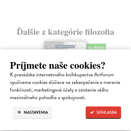
Ďalšie z kategórie filozofia
na sklade
novinka
Príjmete naše cookies?
K prevádzke internetového kníhkupectva Artforum
využívame cookies slúžiace na zabezpečenie a meranie
funkčnosti, marketingové účely a zaistenie vášho
maximálneho pohodlia a spokojnosti.
NASTAVENIA
SÚHLASÍM
Memoár o chudobě
Tocqueville Alexis de
| Kniha